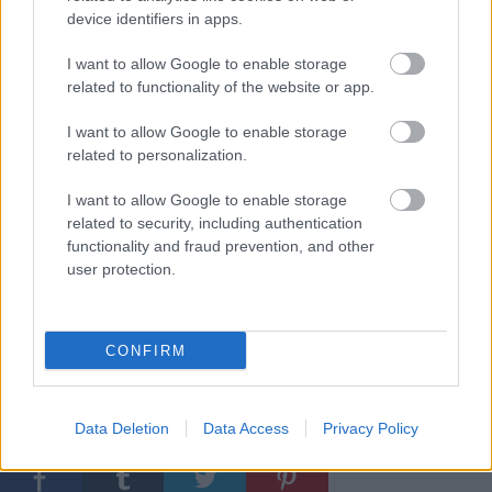
amerikai - Lelio azonban kellő arányérzékkel bír
device identifiers in apps.
ahhoz, hogy megalapozottan és a hitelesen formálja
meg a hollywoodi sablonok szerint kikerekített
I want to allow Google to enable storage
végkifejletet. Ami végül is jellemző a Disobedience-
related to functionality of the website or app.
re: bár igazán hatalmas vállalásai nincsenek,
példátlanul jó arányérzékkel elkészített alkotás,
I want to allow Google to enable storage
related to personalization.
amely hihetetlen erővel képes kommunikálni
üzenetét.
I want to allow Google to enable storage
related to security, including authentication
8,5/10
functionality and fraud prevention, and other
user protection.
A Disobedience teljes adatlapja a Magyar Film
Adatbázis (Mafab) oldalán
CONFIRM
Címkék:
dráma
filmkritikák
Data Deletion
Data Access
Privacy Policy