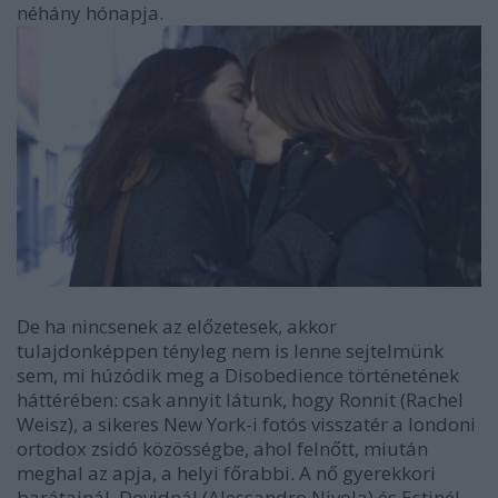
néhány hónapja.
De ha nincsenek az előzetesek, akkor
tulajdonképpen tényleg nem is lenne sejtelmünk
sem, mi húzódik meg a Disobedience történetének
háttérében: csak annyit látunk, hogy Ronnit (Rachel
Weisz), a sikeres New York-i fotós visszatér a londoni
ortodox zsidó közösségbe, ahol felnőtt, miután
meghal az apja, a helyi főrabbi. A nő gyerekkori
barátainál, Dovidnál (Alessandro Nivola) és Estinél