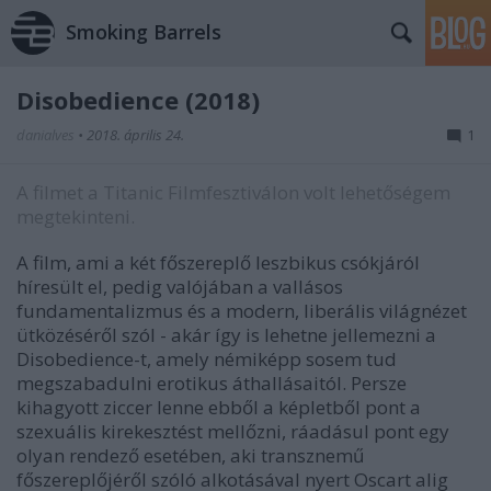
Smoking Barrels
Disobedience (2018)
danialves
•
2018. április 24.
1
A filmet a Titanic Filmfesztiválon volt lehetőségem
megtekinteni.
A film, ami a két főszereplő leszbikus csókjáról
híresült el, pedig valójában a vallásos
fundamentalizmus és a modern, liberális világnézet
ütközéséről szól - akár így is lehetne jellemezni a
Disobedience-t, amely némiképp sosem tud
megszabadulni erotikus áthallásaitól. Persze
kihagyott ziccer lenne ebből a képletből pont a
szexuális kirekesztést mellőzni, ráadásul pont egy
olyan rendező esetében, aki transznemű
főszereplőjéről szóló alkotásával nyert Oscart alig