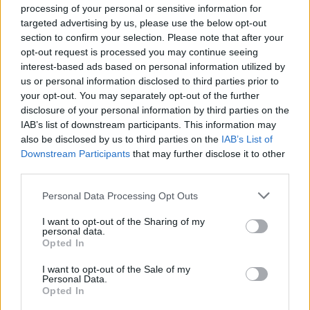
De hiba lenne azt gondolni, hogy Lelio egyedül a
processing of your personal or sensitive information for
szerelmi háromszög (szexuális) feszültségére
targeted advertising by us, please use the below opt-out
építkezik, itt ugyanis alapvetően két világnézet feszül
section to confirm your selection. Please note that after your
egymásnak, a közösség ultrakonzervatív,
opt-out request is processed you may continue seeing
fundamentalista vallásossága, illetve Ronnit
interest-based ads based on personal information utilized by
liberális, kozmopolita életstílusa - ami egyébként
us or personal information disclosed to third parties prior to
your opt-out. You may separately opt-out of the further
nem kis részben a gyerekkorában szerzett sebekből
disclosure of your personal information by third parties on the
is táplálkozik. Ez tetten érhető akár a baráti
IAB’s list of downstream participants. This information may
vacsorákon is, ahol azt kérdezgetik főhősünktől,
also be disclosed by us to third parties on the
IAB’s List of
hogy mikor szül már gyereket, vagy amikor az őt
Downstream Participants
that may further disclose it to other
kvázi kiátkozó közeg teljes mértékben rá hárítja
third parties.
annak felelősségét, hogy nem törődött apjával - nem
kell tehát leszbikus/biszexuális ortodox zsidóknak
Please note that this website/app uses one or more Google
Personal Data Processing Opt Outs
lennünk, hogy átérezzük ezeket a helyzeteket.
services and may gather and store information including but
not limited to your visit or usage behaviour. You may click to
I want to opt-out of the Sharing of my
personal data.
grant or deny consent to Google and its third-party tags to
Opted In
use your data for below specified purposes in below Google
consent section.
I want to opt-out of the Sale of my
Personal Data.
Opted In