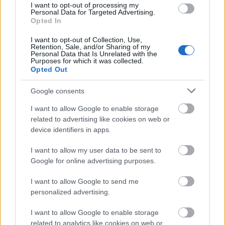
I want to opt-out of processing my
Personal Data for Targeted Advertising.
Opted In
A Disobedience narratívája jóformán nem is áll
I want to opt-out of Collection, Use,
másból, mint ahogy ezek a régi sérelmek, szerelmek,
Retention, Sale, and/or Sharing of my
Personal Data that Is Unrelated with the
konfliktusok a felszínre bugyognak, és
Purposes for which it was collected.
észrevehetetlen, de annál mélyebb töréseket
Opted Out
okoznak a közösség és a szereplők életének
rendjében. Sajnos ez már kevésbé igaz a játékidő
Google consents
második felére, amely korábbi rétegzettségét
I want to allow Google to enable storage
elveszítve a szerelmi szálra és a három főszereplőre
related to advertising like cookies on web or
szűkíti fókuszát, itt már egy kicsit megmutatkozik,
device identifiers in apps.
hogy ez önmagában kevés lenne ahhoz, hogy egy
ekkora történetet tápláljon. Ebben a helyzetben
I want to allow my user data to be sent to
Dovid karaktere jelenti a mentőövet, ugyanis ő az,
Google for online advertising purposes.
akin az alkotás fő konfliktusa lecsapódik, és akiben
valódi karakterfejlődés megy végbe - és ezt
I want to allow Google to send me
Alessandro Nivola fenomális játékkal jeleníti meg.
personalized advertising.
A befejezés pedig végképp sínre teszi a produkciót.
I want to allow Google to enable storage
Még úgy is, hogy a történet megoldása kegyetlenül
related to analytics like cookies on web or