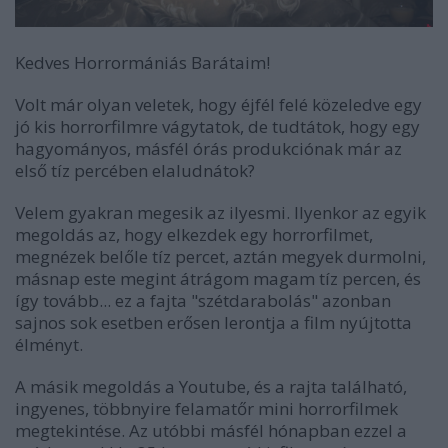
Kedves Horrormániás Barátaim!
Volt már olyan veletek, hogy éjfél felé közeledve egy
jó kis horrorfilmre vágytatok, de tudtátok, hogy egy
hagyományos, másfél órás produkciónak már az
első tíz percében elaludnátok?
Velem gyakran megesik az ilyesmi. Ilyenkor az egyik
megoldás az, hogy elkezdek egy horrorfilmet,
megnézek belőle tíz percet, aztán megyek durmolni,
másnap este megint átrágom magam tíz percen, és
így tovább... ez a fajta "szétdarabolás" azonban
sajnos sok esetben erősen lerontja a film nyújtotta
élményt.
A másik megoldás a Youtube, és a rajta található,
ingyenes, többnyire felamatőr mini horrorfilmek
megtekintése. Az utóbbi másfél hónapban ezzel a