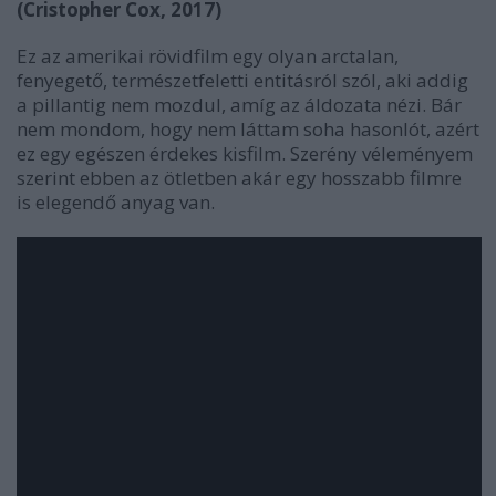
(Cristopher Cox, 2017)
Ez az amerikai rövidfilm egy olyan arctalan,
fenyegető, természetfeletti entitásról szól, aki addig
a pillantig nem mozdul, amíg az áldozata nézi. Bár
nem mondom, hogy nem láttam soha hasonlót, azért
ez egy egészen érdekes kisfilm. Szerény véleményem
szerint ebben az ötletben akár egy hosszabb filmre
is elegendő anyag van.