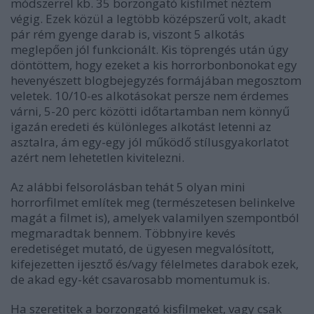
módszerrel kb. 35 borzongató kisfilmet néztem
végig. Ezek közül a legtöbb középszerű volt, akadt
pár rém gyenge darab is, viszont 5 alkotás
meglepően jól funkcionált. Kis töprengés után úgy
döntöttem, hogy ezeket a kis horrorbonbonokat egy
hevenyészett blogbejegyzés formájában megosztom
veletek. 10/10-es alkotásokat persze nem érdemes
várni, 5-20 perc közötti időtartamban nem könnyű
igazán eredeti és különleges alkotást letenni az
asztalra, ám egy-egy jól működő stílusgyakorlatot
azért nem lehetetlen kivitelezni.
Az alábbi felsorolásban tehát 5 olyan mini
horrorfilmet említek meg (természetesen belinkelve
magát a filmet is), amelyek valamilyen szempontból
megmaradtak bennem. Többnyire kevés
eredetiséget mutató, de ügyesen megvalósított,
kifejezetten ijesztő és/vagy félelmetes darabok ezek,
de akad egy-két csavarosabb momentumuk is.
Ha szeretitek a borzongató kisfilmeket, vagy csak