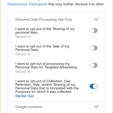
Downstream Participants
that may further disclose it to other
third parties.
Please note that this website/app uses one or more Google
Personal Data Processing Opt Outs
services and may gather and store information including but
not limited to your visit or usage behaviour. You may click to
I want to opt-out of the Sharing of my
personal data.
grant or deny consent to Google and its third-party tags to
Opted In
use your data for below specified purposes in below Google
consent section.
I want to opt-out of the Sale of my
Personal Data.
Opted In
I want to opt-out of processing my
Personal Data for Targeted Advertising.
Opted In
I want to opt-out of Collection, Use,
Retention, Sale, and/or Sharing of my
Personal Data that Is Unrelated with the
Purposes for which it was collected.
Opted Out
Slut
Google consents