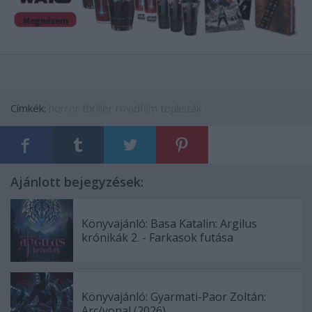
Címkék:
horror
thriller
rövidfilm
toplisták
Ajánlott bejegyzések:
Könyvajánló: Basa Katalin: Argilus
krónikák 2. - Farkasok futása
Könyvajánló: Gyarmati-Paor Zoltán:
Arc/vonal (2026)