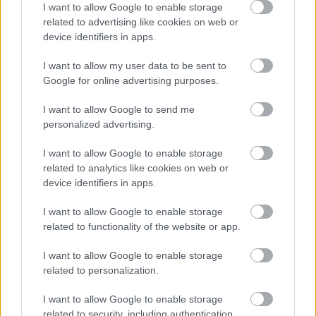
(Chloe Okuno, 2014)
I want to allow Google to enable storage
related to advertising like cookies on web or
Ez végre nem egy kísértettörténet, hanem egy
device identifiers in apps.
sorozatgyilkosos thriller. A főszereplő naív és erősen
szemüveges diáklány egy este úgy dönt, hogy kicsit
I want to allow my user data to be sent to
dögösebbre veszi a stílusát, is így megy le a helyi
Google for online advertising purposes.
szórakozóhelyre. Persze ezzel rögtön a helyi
I want to allow Google to send me
szociopata erőszaktevő rohadék látóterébe kerül... A
personalized advertising.
kisfilm nagy erőssége, hogy a kiváló
zenehasználattal és a bravúros vágással pillanatok
I want to allow Google to enable storage
alatt képes magával ragadó, "retro" hangulatot
related to analytics like cookies on web or
teremteni. És még humora is van!
device identifiers in apps.
I want to allow Google to enable storage
related to functionality of the website or app.
I want to allow Google to enable storage
related to personalization.
I want to allow Google to enable storage
related to security, including authentication