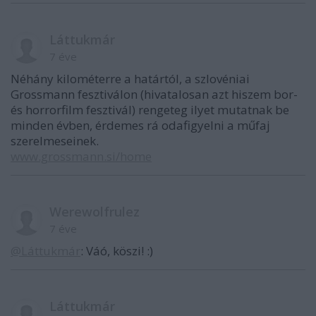
Láttukmár
7 éve
Néhány kilométerre a határtól, a szlovéniai
Grossmann fesztiválon (hivatalosan azt hiszem bor-
és horrorfilm fesztivál) rengeteg ilyet mutatnak be
minden évben, érdemes rá odafigyelni a műfaj
szerelmeseinek.
www.grossmann.si/home
Werewolfrulez
7 éve
@Láttukmár
: Váó, köszi! :)
Láttukmár