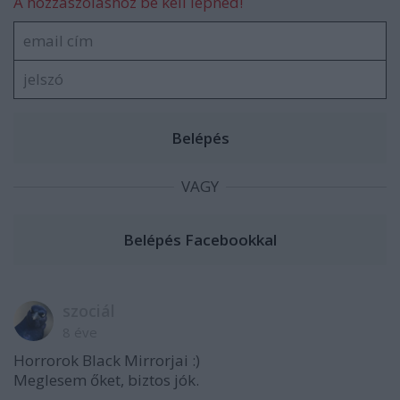
A hozzászóláshoz be kell lépned!
VAGY
szociál
8 éve
Horrorok Black Mirrorjai :)
Meglesem őket, biztos jók.