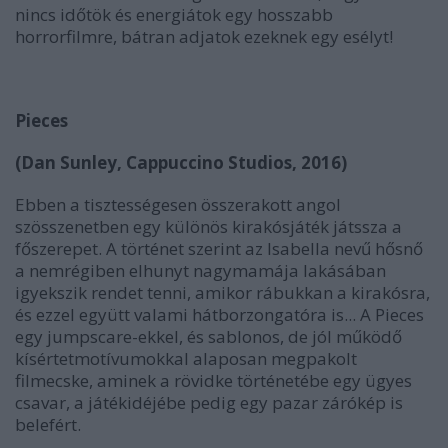
nincs időtök és energiátok egy hosszabb
horrorfilmre, bátran adjatok ezeknek egy esélyt!
Pieces
(Dan Sunley, Cappuccino Studios, 2016)
Ebben a tisztességesen összerakott angol
szösszenetben egy különös kirakósjáték játssza a
főszerepet. A történet szerint az Isabella nevű hősnő
a nemrégiben elhunyt nagymamája lakásában
igyekszik rendet tenni, amikor rábukkan a kirakósra,
és ezzel együtt valami hátborzongatóra is... A Pieces
egy jumpscare-ekkel, és sablonos, de jól működő
kísértetmotívumokkal alaposan megpakolt
filmecske, aminek a rövidke történetébe egy ügyes
csavar, a játékidéjébe pedig egy pazar zárókép is
belefért.