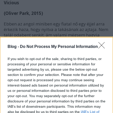
Vicious
(Oliver Park, 2015)
Ebben az angol miniben egy fiatal nő egy éjjel arra
érkezik haza, hogy nyitva a lakásának az ajtaja. Nem
talál odabent senkit, ám valami mégsem hagyja
nyugodtan aludni... A rendezőnek nagy kedvence
lehetett az
Insidious
, de kiválóan hozta 12 percben a
Blog -
Do Not Process My Personal Information
James Wan-féle kísértetsztorik legjobb pillanatait.
Csak szigeri szinten működik a kisfilm, de úgy
If you wish to opt-out of the sale, sharing to third parties, or
nagyon.
processing of your personal or sensitive information for
targeted advertising by us, please use the below opt-out
section to confirm your selection. Please note that after your
opt-out request is processed you may continue seeing
interest-based ads based on personal information utilized by
us or personal information disclosed to third parties prior to
your opt-out. You may separately opt-out of the further
disclosure of your personal information by third parties on the
IAB’s list of downstream participants. This information may
also be disclosed by us to third parties on the
IAB’s List of