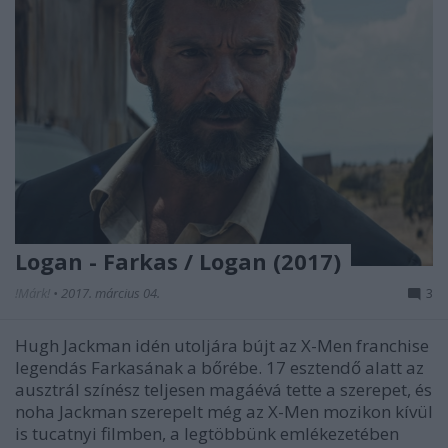
Logan - Farkas / Logan (2017)
!Márk!
•
2017. március 04.
3
Hugh Jackman idén utoljára bújt az X-Men franchise
legendás Farkasának a bőrébe. 17 esztendő alatt az
ausztrál színész teljesen magáévá tette a szerepet, és
noha Jackman szerepelt még az X-Men mozikon kívül
is tucatnyi filmben, a legtöbbünk emlékezetében