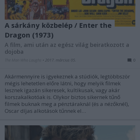
A sárkány közbelép / Enter the
Dragon (1973)
A film, ami után az egész világ beiratkozott a
dojoba
The Man Who Laughs
•
2017. március 05.
0
Akármennyire is igyekeznek a stúdiók, legtöbbször
mégis lehetetlen előre látni, hogy melyik filmek
lesznek igazán sikeresek, kultikusak, vagy akár
korszakalkotóak is. Olykor biztos sikernek tűnő
filmek buknak meg a pénztáraknál (és a nézőknél),
Oscar díjas alkotások tűnnek el…