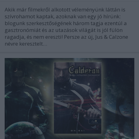
Akik már filmekről alkotott véleményünk láttán is
szívrohamot kaptak, azoknak van egy jó hírünk:
blogunk szerkesztőségének három tagja ezentúl a
gasztronómiát és az utazások világát is jól fülön
ragadja, és nem ereszti! Persze az új, Jus & Calzone
névre keresztelt…