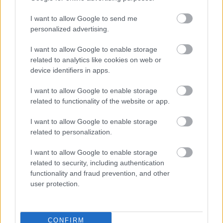
I want to allow Google to send me
personalized advertising.
I want to allow Google to enable storage
related to analytics like cookies on web or
device identifiers in apps.
I want to allow Google to enable storage
related to functionality of the website or app.
Kojot (2017)
I want to allow Google to enable storage
danialves
•
2017. március 02.
0
related to personalization.
I want to allow Google to enable storage
Az már szinte közhelyszámba menne, ha azzal
related to security, including authentication
kezdeném írásomat, hogy a közönség által páriaként
functionality and fraud prevention, and other
kezelt magyar film egy újabb kiváló darabbal
user protection.
örvendeztetett meg minket. Sokkal fontosabb
azonban, hogy a Kojot egyszerre felülmúlja és
továbbgondolja a hazai filmek motívumrendszerét,
stílusát és…
CONFIRM