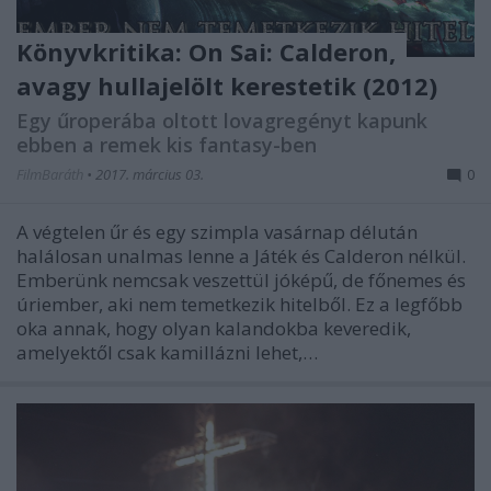
Könyvkritika: On Sai: Calderon,
avagy hullajelölt kerestetik (2012)
Egy űroperába oltott lovagregényt kapunk
ebben a remek kis fantasy-ben
FilmBaráth
•
2017. március 03.
0
A végtelen űr és egy szimpla vasárnap délután
halálosan unalmas lenne a Játék és Calderon nélkül.
Emberünk nemcsak veszettül jóképű, de főnemes és
úriember, aki nem temetkezik hitelből. Ez a legfőbb
oka annak, hogy olyan kalandokba keveredik,
amelyektől csak kamillázni lehet,…