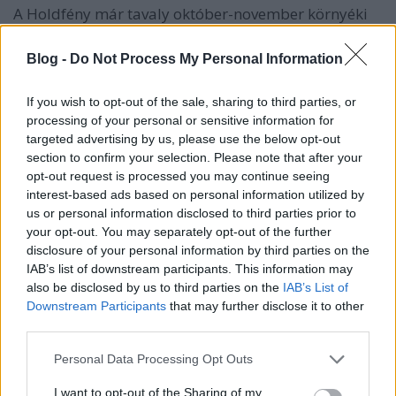
A Holdfény már tavaly október-november környéki
feltűnésekor is tökéletes Oscar-jelöltnek tűnt: annyi
bűntudat kategóriát pipált ki a white guilttől a first
Blog -
Do Not Process My Personal Information
world guiltig, hogy ennél többet fizikailag szinte már
lehetetlen lenne, ráadásul a feketék tavalyi kollektív
If you wish to opt-out of the sale, sharing to third parties, or
mellőzése miatt szinte tökéletes…
processing of your personal or sensitive information for
targeted advertising by us, please use the below opt-out
section to confirm your selection. Please note that after your
opt-out request is processed you may continue seeing
interest-based ads based on personal information utilized by
us or personal information disclosed to third parties prior to
your opt-out. You may separately opt-out of the further
disclosure of your personal information by third parties on the
IAB’s list of downstream participants. This information may
also be disclosed by us to third parties on the
IAB’s List of
Downstream Participants
that may further disclose it to other
third parties.
Please note that this website/app uses one or more Google
Personal Data Processing Opt Outs
services and may gather and store information including but
not limited to your visit or usage behaviour. You may click to
I want to opt-out of the Sharing of my