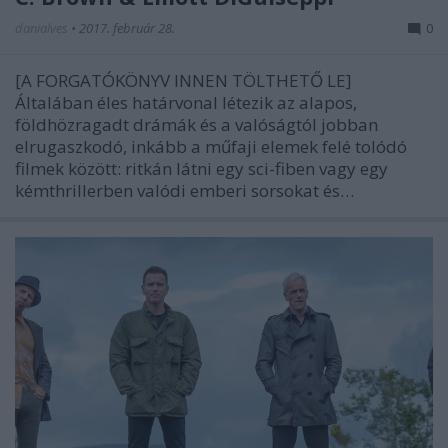
danialves
•
2017. február 28.
0
[A FORGATÓKÖNYV INNEN TÖLTHETŐ LE]
Általában éles határvonal létezik az alapos,
földhözragadt drámák és a valóságtól jobban
elrugaszkodó, inkább a műfaji elemek felé tolódó
filmek között: ritkán látni egy sci-fiben vagy egy
kémthrillerben valódi emberi sorsokat és…