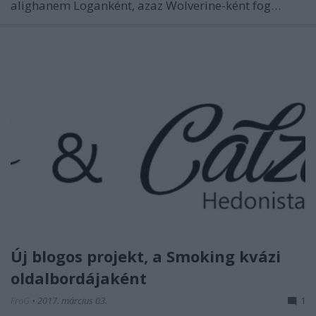
alighanem Loganként, azaz Wolverine-ként fog…
Új blogos projekt, a Smoking kvázi
oldalbordájaként
FroG
•
2017. március 03.
1