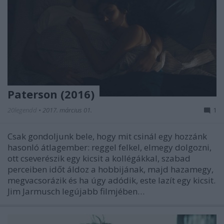
Paterson (2016)
20legendd
•
2017. március 01.
1
Csak gondoljunk bele, hogy mit csinál egy hozzánk
hasonló átlagember: reggel felkel, elmegy dolgozni,
ott cseverészik egy kicsit a kollégákkal, szabad
perceiben időt áldoz a hobbijának, majd hazamegy,
megvacsorázik és ha úgy adódik, este lazít egy kicsit.
Jim Jarmusch legújabb filmjében…