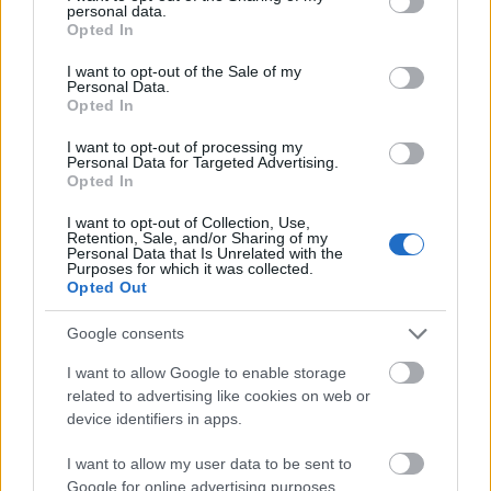
personal data.
grant or deny consent to Google and its third-party tags to
Opted In
use your data for below specified purposes in below Google
Könyvkritika: Bíró Szabolcs:
consent section.
I want to opt-out of the Sale of my
Ragnarök (2014)
Personal Data.
Opted In
Egy kiváló történelmi fantasy a vikingek
korából
I want to opt-out of processing my
Personal Data for Targeted Advertising.
FilmBaráth
•
2017. március 02.
2
Opted In
I want to opt-out of Collection, Use,
Ha Bíró Szabolcs, akkor középkori történelem. A
Retention, Sale, and/or Sharing of my
Personal Data that Is Unrelated with the
kivétel természetesen erősíti a szabályt, a kiváló író
Purposes for which it was collected.
ezúttal a vikingek korába kirándult egyet, és olyan jó
Opted Out
kis fantasyt hozott össze nekünk, hogy öröm olvasni
minden sorát. A szerző szokásához híven teljes
Google consents
mélységében…
I want to allow Google to enable storage
related to advertising like cookies on web or
device identifiers in apps.
I want to allow my user data to be sent to
Google for online advertising purposes.