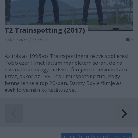
T2 Trainspotting (2017)
!Márk!
•
2017. február 28.
3
Az írás az 1996-os Trainspottingra nézve spoileres!
Több ezer filmet láttam már életem során, de ha
összeállítanék egy kedvenc filmjeimet felvonultató
listát, akkor az 1996-os Trainspotting tuti, hogy
benne lenne a top 20-ban. Danny Boyle filmje az
évek folyamán kultstátuszba…
SÜTI BEÁLLÍTÁSOK MÓDOSÍTÁSA