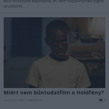
első királyunk képviselte, és nem Koppánynak fogok
drukkolni…
Miért nem bűntudatfilm a Holdfény?
danialves
•
2017. március 03.
7