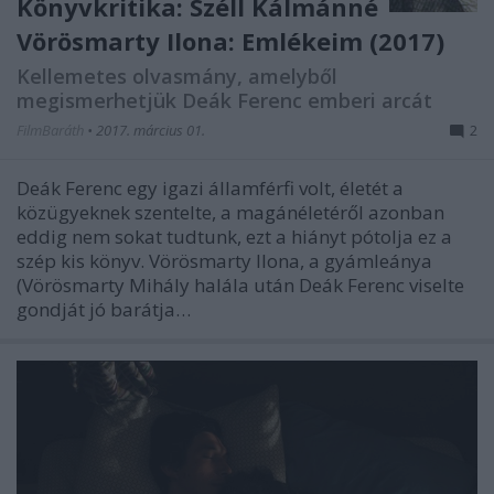
Könyvkritika: Széll Kálmánné
Vörösmarty Ilona: Emlékeim (2017)
Kellemetes olvasmány, amelyből
megismerhetjük Deák Ferenc emberi arcát
FilmBaráth
•
2017. március 01.
2
Deák Ferenc egy igazi államférfi volt, életét a
közügyeknek szentelte, a magánéletéről azonban
eddig nem sokat tudtunk, ezt a hiányt pótolja ez a
szép kis könyv. Vörösmarty Ilona, a gyámleánya
(Vörösmarty Mihály halála után Deák Ferenc viselte
gondját jó barátja…