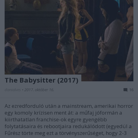
The Babysitter (2017)
danialves
•
2017. október 16.
16
Az ezredforduló után a mainstream, amerikai horror
egy komoly krízisen ment át: a műfaj jóformán a
kiirthatatlan franchise-ok egyre gyengébb
folytatásaira és rebootjaira redukálódott (egyedül a
Fűrész törte meg ezt a törvényszerűséget, hogy 2-3