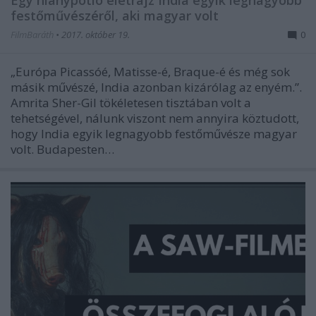
festőművészéről, aki magyar volt
FilmBaráth
•
2017. október 19.
0
„Európa Picassóé, Matisse-é, Braque-é és még sok
másik művészé, India azonban kizárólag az enyém.”.
Amrita Sher-Gil tökéletesen tisztában volt a
tehetségével, nálunk viszont nem annyira köztudott,
hogy India egyik legnagyobb festőművésze magyar
volt. Budapesten…