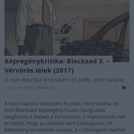
Képregénykritika: Blacksad 3. –
Vérvörös lélek (2017)
A noir-macska visszatért és jobb, mint valaha
FilmBaráth
•
2017. október 20.
0
A noir-macska visszatért és jobb, mint valaha. Az
első Blacksad-képregény füstös hangulata
meghozta a kedvet a sorozathoz, a másodiknál már
érződött, hogy az alkotók nem szívbajosak, itt
kőkemény történetek vannak, a csillámpóni máshol