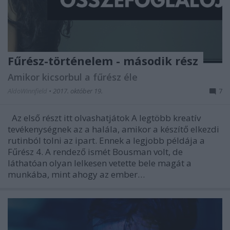
Fűrész-történelem - második rész
Amikor kicsorbul a fűrész éle
AldoWinnfield
•
2017. október 19.
7
Az első részt itt olvashatjátok A legtöbb kreatív
tevékenységnek az a halála, amikor a készítő elkezdi
rutinból tolni az ipart. Ennek a legjobb példája a
Fűrész 4. A rendező ismét Bousman volt, de
láthatóan olyan lelkesen vetette bele magát a
munkába, mint ahogy az ember…