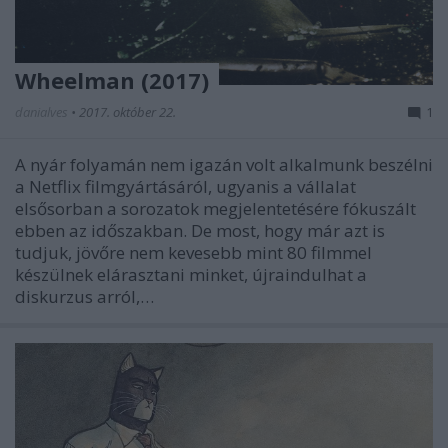
Wheelman (2017)
danialves
•
2017. október 22.
1
A nyár folyamán nem igazán volt alkalmunk beszélni
a Netflix filmgyártásáról, ugyanis a vállalat
elsősorban a sorozatok megjelentetésére fókuszált
ebben az időszakban. De most, hogy már azt is
tudjuk, jövőre nem kevesebb mint 80 filmmel
készülnek elárasztani minket, újraindulhat a
diskurzus arról,…