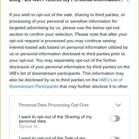
összetettnek. Fő narratívája ugyanúgy két
bekezdésben elmesélhető, mint bármelyik másik
alkotásé, ugyanakkor…
If you wish to opt-out of the sale, sharing to third parties, or
processing of your personal or sensitive information for
targeted advertising by us, please use the below opt-out
section to confirm your selection. Please note that after your
opt-out request is processed you may continue seeing
interest-based ads based on personal information utilized by
us or personal information disclosed to third parties prior to
your opt-out. You may separately opt-out of the further
disclosure of your personal information by third parties on the
IAB’s list of downstream participants. This information may
also be disclosed by us to third parties on the
IAB’s List of
Downstream Participants
that may further disclose it to other
third parties.
Please note that this website/app uses one or more Google
Personal Data Processing Opt Outs
services and may gather and store information including but
not limited to your visit or usage behaviour. You may click to
I want to opt-out of the Sharing of my
personal data.
Egy szöszi szerelme / Lásky jedné
grant or deny consent to Google and its third-party tags to
Opted In
use your data for below specified purposes in below Google
plavovlásky (1965)
consent section.
I want to opt-out of the Sale of my