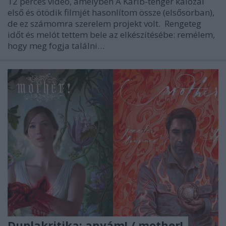
12 perces videó, amelyben A Karib-tenger kalózai
első és ötödik filmjét hasonlítom össze (elsősorban),
de ez számomra szerelem projekt volt. Rengeteg
időt és melót tettem bele az elkészítésébe: remélem,
hogy meg fogja találni…
Duplakritika: anyám! / mother!