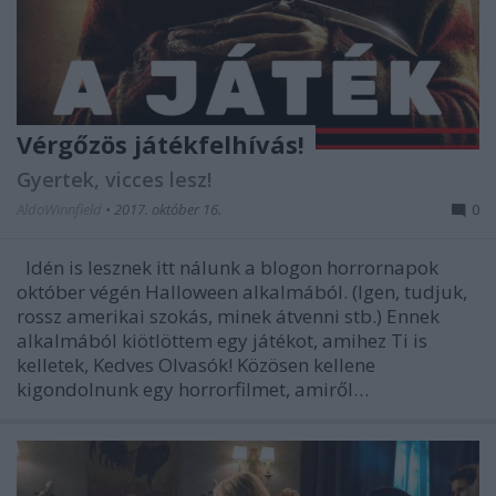
Vérgőzös játékfelhívás!
Gyertek, vicces lesz!
AldoWinnfield
•
2017. október 16.
0
Idén is lesznek itt nálunk a blogon horrornapok
október végén Halloween alkalmából. (Igen, tudjuk,
rossz amerikai szokás, minek átvenni stb.) Ennek
alkalmából kiötlöttem egy játékot, amihez Ti is
kelletek, Kedves Olvasók! Közösen kellene
kigondolnunk egy horrorfilmet, amiről…