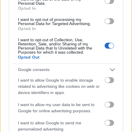
Personal Data.
hannigabi
•
2017. október 18.
1
Opted In
Miután 1962-ben a Csehszlovák Kommunista Párt
I want to opt-out of processing my
Personal Data for Targeted Advertising.
elismeri a sztálinizmus bűneit és 1963-ban kiadják
Opted In
eredeti nyelven Franz Kafka műveit, a filmkészítés és
vele együtt minden művészeti ág – javarészt –
I want to opt-out of Collection, Use,
Retention, Sale, and/or Sharing of my
megszabadul a cenzúra béklyójától és szellemi
Personal Data that Is Unrelated with the
pezsgés veszi kezdetét…
Purposes for which it was collected.
Opted Out
Google consents
I want to allow Google to enable storage
related to advertising like cookies on web or
device identifiers in apps.
I want to allow my user data to be sent to
Google for online advertising purposes.
I want to allow Google to send me
personalized advertising.