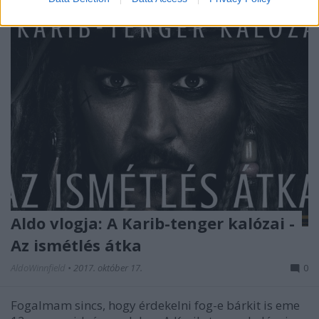
Aldo vlogja: A Karib-tenger kalózai -
Az ismétlés átka
AldoWinnfield
•
2017. október 17.
0
Fogalmam sincs, hogy érdekelni fog-e bárkit is eme