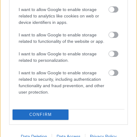
I want to allow Google to enable storage
related to analytics like cookies on web or
device identifiers in apps.
Könyvkritika: Ziemowit Szczerek: Jön
I want to allow Google to enable storage
Mordor és felfal minket, avagy a
related to functionality of the website or app.
szlávok titkos története (2016)
I want to allow Google to enable storage
Hardcore vadkeleti utazás a közép-kelet-
related to personalization.
európai lélek országútján
I want to allow Google to enable storage
FilmBaráth
•
2017. október 17.
0
related to security, including authentication
functionality and fraud prevention, and other
Ki gondolta volna, hogy egy hardcore vadkeleti körút
user protection.
ilyen szórakoztató tud lenni? Nem volt még
szerencsém gonzóhoz (vagyis a valóság nem kicsit
történő kiszínezésével megírt történethez), de
CONFIRM
nagyon megtetszett a műfaj, Szczerek úgy tudta
visszaadni a közép-kelet-európaiság…
Data Deletion
Data Access
Privacy Policy