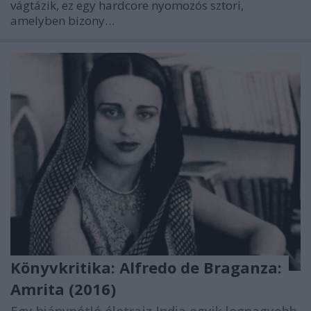
vágtázik, ez egy hardcore nyomozós sztori,
amelyben bizony…
Könyvkritika: Alfredo de Braganza:
Amrita (2016)
Egy hiánypótló életrajz India egyik legnagyobb