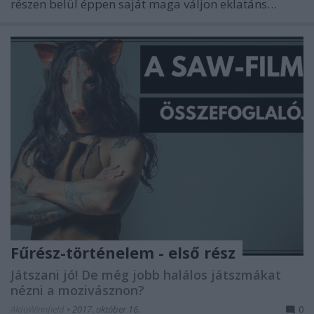
részen belül éppen saját maga váljon eklatáns…
Fűrész-történelem - első rész
Játszani jó! De még jobb halálos játszmákat
nézni a mozivásznon?
AldoWinnfield
•
2017. október 16.
0