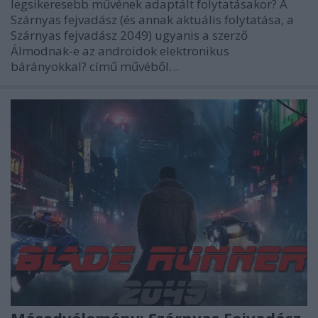
legsikeresebb művének adaptált folytatásakor? A
Szárnyas fejvadász (és annak aktuális folytatása, a
Szárnyas fejvadász 2049) ugyanis a szerző
Álmodnak-e az androidok elektronikus
bárányokkal? című művéből…