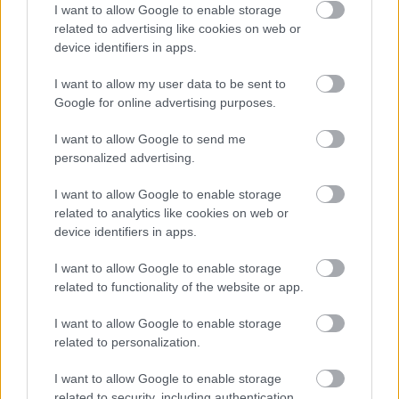
I want to allow Google to enable storage
related to advertising like cookies on web or
device identifiers in apps.
I want to allow my user data to be sent to
Google for online advertising purposes.
I want to allow Google to send me
personalized advertising.
I want to allow Google to enable storage
related to analytics like cookies on web or
Könyvkritika: Lars Joachim Grimstad:
device identifiers in apps.
Eltűnt gyerekek (2017)
I want to allow Google to enable storage
related to functionality of the website or app.
Egy nagyon jó, zakkant norvég ifjúsági regény
FilmBaráth
•
2017. október 11.
0
I want to allow Google to enable storage
related to personalization.
Azt mindig is tudtam, hogy a skandinávok eléggé
I want to allow Google to enable storage
zakkant népség, de azt azért nem gondoltam volna,
related to security, including authentication