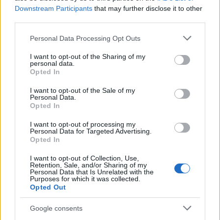
Downstream Participants
that may further disclose it to other
third parties.
Please note that this website/app uses one or more Google
Personal Data Processing Opt Outs
services and may gather and store information including but
Duplakritika: Hóember / The
not limited to your visit or usage behaviour. You may click to
I want to opt-out of the Sharing of my
Snowman (2017)
personal data.
grant or deny consent to Google and its third-party tags to
Opted In
use your data for below specified purposes in below Google
Elolvad, mielőtt felépülhetne?
consent section.
I want to opt-out of the Sale of my
Kata SWL
•
2017. október 12.
3
Personal Data.
Opted In
Jo Nesbø számára a Hole-sorozat Hóember c. kötete
I want to opt-out of processing my
hozta meg az igazi világsikert. Ennek adaptálása
Personal Data for Targeted Advertising.
Opted In
hatalmas feladat; az, hogy ez jól is sikerüljön, még
nagyobb, ugyanis Nesbø rajongói a regénnyel egy
I want to opt-out of Collection, Use,
magasságba tették a lécet a film minősége kapcsán.
Retention, Sale, and/or Sharing of my
Personal Data that Is Unrelated with the
Aki olvasott már a szerzőtől, tudja, hogy nagyon…
Purposes for which it was collected.
Opted Out
Google consents