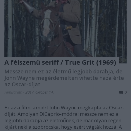
A félszemű seriff / True Grit (1969)
Messze nem ez az életmű legjobb darabja, de
John Wayne megérdemelten vihette haza érte
az Oscar-díjat
FilmBaráth
•
2017. október 14.
0
Ez az a film, amiért John Wayne megkapta az Oscar-
díját. Amolyan DiCaprio-módra: messze nem ez a
legjobb darabja az életműnek, de már olyan régen
kijárt neki a szobrocska, hogy ezért vágták hozzá. A