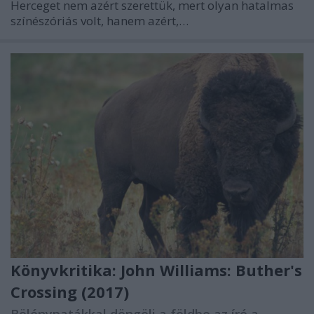
Herceget nem azért szerettük, mert olyan hatalmas
színészóriás volt, hanem azért,…
Könyvkritika: John Williams: Buther's
Crossing (2017)
Bölénypatákkal döngöli a földbe az író a