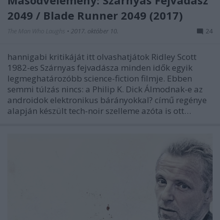
Másodvélemény: Szárnyas Fejvadász
2049 / Blade Runner 2049 (2017)
The Man Who Laughs
•
2017. október 10.
24
hannigabi kritikáját itt olvashatjátok Ridley Scott
1982-es Szárnyas fejvadásza minden idők egyik
legmeghatározóbb science-fiction filmje. Ebben
semmi túlzás nincs: a Philip K. Dick Álmodnak-e az
androidok elektronikus bárányokkal? című regénye
alapján készült tech-noir szelleme azóta is ott…