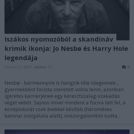
Iszákos nyomozóból a skandináv
krimik ikonja: Jo Nesbø és Harry Hole
legendája
dome613
•
2017. október 11.
0
Nesbø - bármennyire is hangzik tőle idegennek-,
gyermekként focista szeretett volna lenni, azonban
ígéretes karrierjének egy keresztszalag-szakadás
véget vetett. Sajnos mivel mindent a focira tett fel, a
középiskolát csak évekkel később (hároméves
katonai szolgálata alatt), önszorgalomból tudta…