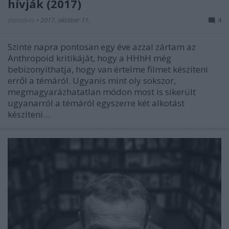
hívják (2017)
danialves
•
2017. október 11.
4
Szinte napra pontosan egy éve azzal zártam az
Anthropoid kritikáját, hogy a HHhH még
bebizonyíthatja, hogy van értelme filmet készíteni
erről a témáról. Ugyanis mint oly sokszor,
megmagyarázhatatlan módon most is sikerült
ugyanarról a témáról egyszerre két alkotást
készíteni…