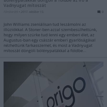
Vadnyugat mítoszát
FilmBaráth
•
2017. október 13.
0
John Williams zseniálisan tud leszámolni az
illúziókkal. A Stoner-ben azzal szembesülhettünk,
hogy milyen szürke tud lenni egy emberi élet, az
Augustus-ban egy császár emberi gyarlóságával
nézhettünk farkasszemet, és most a Vadnyugat
mítoszát döngöli bölénypatákkal a földbe…