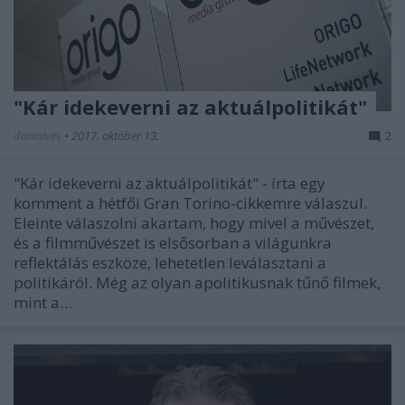
"Kár idekeverni az aktuálpolitikát"
danialves
•
2017. október 13.
2
"Kár idekeverni az aktuálpolitikát" - írta egy
komment a hétfői Gran Torino-cikkemre válaszul.
Eleinte válaszolni akartam, hogy mivel a művészet,
és a filmművészet is elsősorban a világunkra
reflektálás eszköze, lehetetlen leválasztani a
politikáról. Még az olyan apolitikusnak tűnő filmek,
mint a…