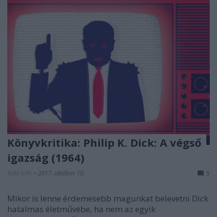
Könyvkritika: Philip K. Dick: A végső
igazság (1964)
Kata SWL
•
2017. október 10.
5
Mikor is lenne érdemesebb magunkat belevetni Dick
hatalmas életművébe, ha nem az egyik