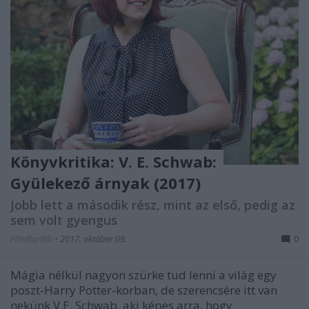
Könyvkritika: V. E. Schwab:
Gyülekező árnyak (2017)
Jobb lett a második rész, mint az első, pedig az
sem volt gyengus
FilmBaráth
•
2017. október 09.
0
Mágia nélkül nagyon szürke tud lenni a világ egy
poszt-Harry Potter-korban, de szerencsére itt van
nekünk V.E. Schwab, aki képes arra, hogy