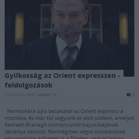
Gyilkosság az Orient expresszen -
feldolgozások
FilmBaráth
•
2017. október 13.
3
Nemsokára újra bezakatol az Orient expressz a
mozikba, és már túl vagyunk az első sokkon, amelyet
Kenneth Branagh szörnyszülött bajuszkájának
látványa okozott. Nemrégiben végre összedobtak
egy normális előzetest is a filmhez, vagyis lassan