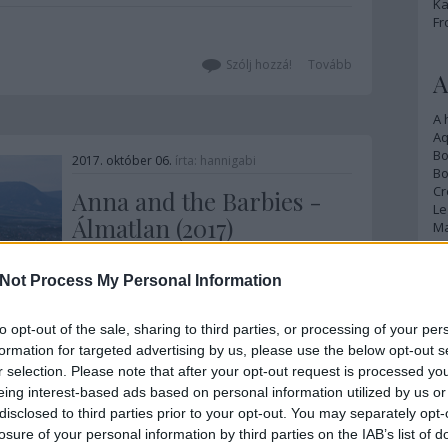
Ka
jellegéből adódóan lelepleződnének a
Fr
forgatókönyv…
Szólj hozzá!
Tovább
A
A 
A
Bo
2017. október 06.
írta:
hannigabi
Bo
Cr
Anna and the Barbies -
Le
Álmatlan (2017)
Ma
2005-ös első nagylemezük óta az Anna
Not Process My Personal Information
A
& the Barbies a hazai zeneszcéna egyik
legérdekesebb együttese. A punk-rock
p
zenekar példátlan módon feszegette az
to opt-out of the sale, sharing to third parties, or processing of your per
egyes műfajok határait, majd mosta
An
formation for targeted advertising by us, please use the below opt-out s
össze őket a lehető legtermészetesebb
Di
r selection. Please note that after your opt-out request is processed y
módon, ázsiójukat mára – hazai
Eg
eing interest-based ads based on personal information utilized by us or
N
viszonylatban persze – a csillagok közé…
disclosed to third parties prior to your opt-out. You may separately opt-
Ör
1
komment
Tovább
losure of your personal information by third parties on the IAB’s list of