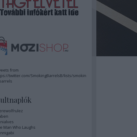
eets from
tps://twitter.com/SmokingBarrelsB/lists/smokin
barrels
ultnaplók
rewolfrulez
aben
nialves
e Man Who Laughs
nnigabi