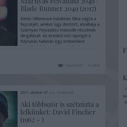
Szárnyas Fejvadász 2049 /
Blade Runner 2049 (2017)
Denis Villeneuve hatalmas fába vágta a
fejszéjét, amikor úgy döntött, elvállalja a
Szárnyas Fejvadász második részének
dirigálását. Az eredeti mű rajongói a
folytatás hallatán egy emberként
hördültek fel, amiért egyik kedvenc
F
filmjük is áldozatául esik a hollywoodi
nosztalgiázásnak. Én ugyan…
7
komment
Tovább
K
2017. október 07.
írta:
FilmBaráth
Né
Aki többször is szétzúzta a
lelkünket: David Fincher
(1962 - )