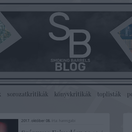
k
sorozatkritikák
könyvkritikák
toplisták
p
2017. október 08.
írta:
hannigabi