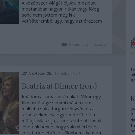
A középszer világát éljük a moziban,
mostanában nagyon ritkán vagy főleg
soha nem jöttem még ki a
vetítőteremből úgy, hogy azt éreztem
volna, most nem csak jól szórakoztam,
hanem egy igazi szívet-lelket rázó
alkotáshoz volt szerencsém. A "hűha"
élményt nyújtó rendezők…
3
komment
Tovább
Tw
2017. október 06.
írta:
Gaben No.1
ht
g-
Beatriz at Dinner (2017)
Imádom a kamaradrámákat. Mikor egy
K
film minősége semmi máson nem
múlhat, csak a forgatókönyvön és a
We
színészeken. Ha egy rendező ezt a
G
da
műfajt választja, akkor szinte biztosak
Th
lehetünk benne, hogy valami értékes
ha
került a kezei közé, különben a kamara