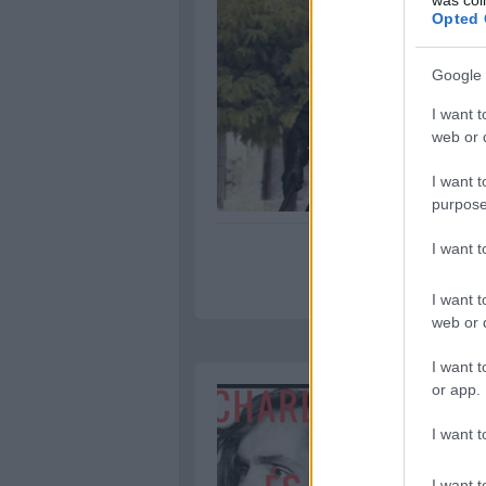
Opted 
Google 
I want t
web or d
I want t
purpose
I want 
I want t
web or d
I want t
or app.
I want t
I want t