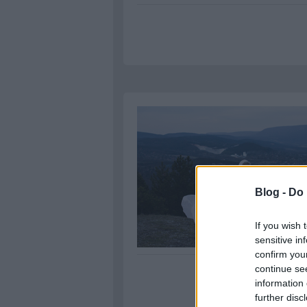
Blog -
Do 
If you wish 
sensitive in
confirm you
continue se
information 
further disc