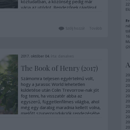
köztudatban, a közönség pedig már
22
várja az utódot. Rendezőnek ráadásul
El
azt a Mike Flanagant nyerték meg,
akinek a…
Fr
né
Szólj hozzá!
Tovább
tö
16
Ma
(2
2017. október 04.
írta:
danialves
A
The Book of Henry (2017)
20
Számomra teljesen egyértelmű volt,
20
hogy a Jurassic World lehetetlen
20
küldetése után Colin Trevorrow-nak jót
20
fog tenni, ha visszatér abba az
20
20
egyszerű, függetlenfilmes világba, ahol
20
még egy darabig maradnia kellett volna,
20
mielőtt szuperprodukciók rendezésébe
20
vág bele. A The Book of…
20
20