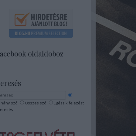
acebook oldaldoboz
eresés
hány szó
Összes szó
Egész kifejezést