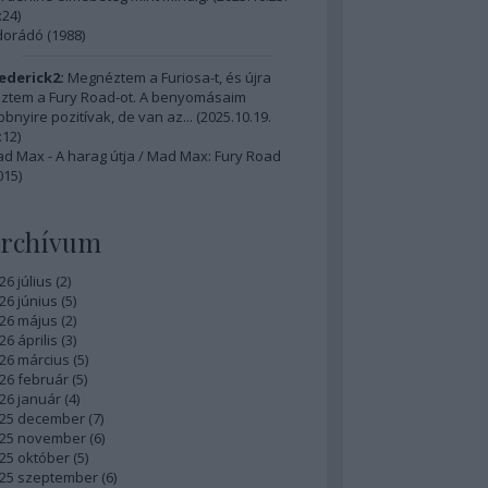
:24
)
dorádó (1988)
ederick2:
Megnéztem a Furiosa-t, és újra
ztem a Fury Road-ot. A benyomásaim
bbnyire pozitívak, de van az...
(
2025.10.19.
:12
)
d Max - A harag útja / Mad Max: Fury Road
015)
rchívum
26 július
(
2
)
26 június
(
5
)
26 május
(
2
)
26 április
(
3
)
26 március
(
5
)
26 február
(
5
)
26 január
(
4
)
25 december
(
7
)
25 november
(
6
)
25 október
(
5
)
25 szeptember
(
6
)