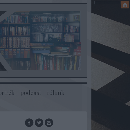
ortrék
podcast
rólunk