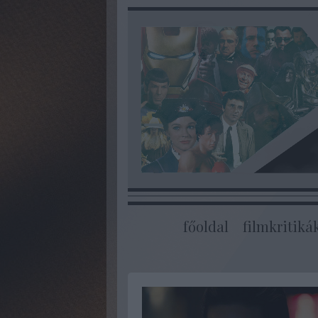
főoldal
filmkritiká