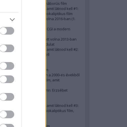
A 10 legjobb második világháborús film
50 posztapokaliptikus film, amit látnod kell #1:
A 10 legkreatívabb posztapokaliptikus film
20 film, amit látnod kellett volna 2016-ban (1.
rész)
Ezért néz ki borzasztóan a CGI a modern
filmekben (is)
15(+1) film, amit látnod kellett volna 2013-ban
A 15 legnagyobb filmes fordulat
50 posztapokaliptikus film, amit látnod kell #2:
10 zombifilm, amit látnod kell
A 10 legjobb gengszterfilm
A 10 legjobb Brad Pitt-film
A 10 legjobb Mel Gibson-film
Az igazi 10 legjobb akciófilm a 2000-es évekből
10 iszonyatos magyar filmcím, amit
megúsztunk 2016-ban
Könyvkritika: Brigitte Hamann: Erzsébet
királyné (2019)
A 10 legjobb Al Pacino - film
50 posztapokaliptikus film, amit látnod kell #3:
10 (nem is annyira) posztapokaliptikus film,
amit látnod kell
10 alulértékelt film - 2. rész
A 10 legjobb Matt Damon-film