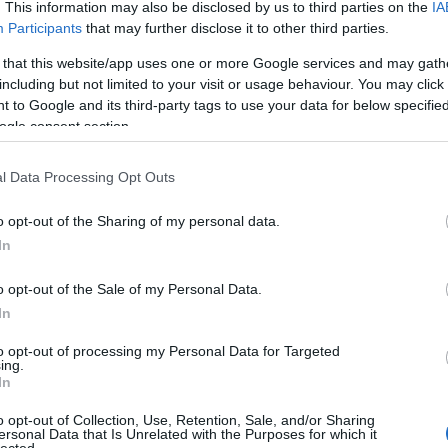
. This information may also be disclosed by us to third parties on the
IA
A
Participants
that may further disclose it to other third parties.
n
 that this website/app uses one or more Google services and may gath
2017. október 05.
írta:
FilmBaráth
including but not limited to your visit or usage behaviour. You may click 
Bo
 to Google and its third-party tags to use your data for below specifi
Könyvkritika: Tóth Anikó
Da
ogle consent section.
Fi
Dóra: Jobbra húzott
Fi
történetek (2017)
Fi
l Data Processing Opt Outs
Fi
Li
41 éves vagyok, szingli és Tinder-szűz.
Ma
o opt-out of the Sharing of my personal data.
Soha meg sem fordult a fejemben, hogy
Mo
In
letöltsem a népszerű applikációt, mert
Né
1. özönvíz előtti erkölcsi nézeteim
Po
vannak, soha nem voltak és már
o opt-out of the Sale of my Personal Data.
Su
valószínűleg nem is lesznek egyéjszakás
Tr
In
kalandjaim, társat keresek, nem
Ju
szexpartnert, 2. nincs…
Szólj hozzá!
Tovább
to opt-out of processing my Personal Data for Targeted
ing.
A
In
o opt-out of Collection, Use, Retention, Sale, and/or Sharing
ersonal Data that Is Unrelated with the Purposes for which it
2017. október 05.
írta:
FilmBaráth
lected.