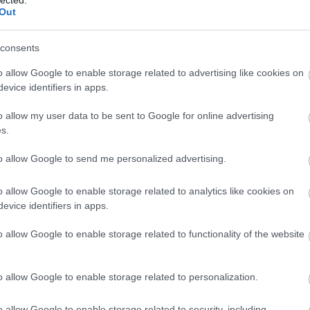
Out
Zorro (1975)
consents
Minden kornak megvan a maga Zorrója.
Legutoljára az isteni Antonio forrósította
o allow Google to enable storage related to advertising like cookies on
fel a filmvásznat a spanyol
evice identifiers in apps.
tempramentumával, és nagyon jól
csinálta, de hát mindenkinek az az igazi
o allow my user data to be sent to Google for online advertising
hős akit gyerekként lát. Korom okán
s.
(1976-ban születtem) nekem Alain Delon
jut eszembe először, ha a…
to allow Google to send me personalized advertising.
2
komment
Tovább
o allow Google to enable storage related to analytics like cookies on
evice identifiers in apps.
o allow Google to enable storage related to functionality of the website
2017. október 05.
írta:
AldoWinnfield
Charles és Quentin: Az
o allow Google to enable storage related to personalization.
őrület nyomában
o allow Google to enable storage related to security, including