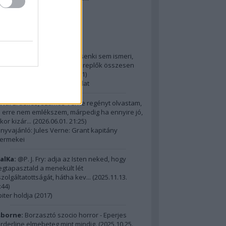
2014 ComingSoon - 5. rész
riss topikok
ria:
@Alick: Az Őslakót kb. senki sem ismeri,
dig hatalmas film, az itt szereplők összesen
m érnek ...
(
2026.06.01. 21:31
)
15 legnagyobb filmes fordulat
ria:
Érdekes, számos Verne regényt olvastam,
 erre nem emlékszem, márpedig ha ennyire jó,
kor kizár...
(
2026.06.01. 21:25
)
nyvajánló: Jules Verne: Grant kapitány
ermekei
alKa:
@P. J. Fry: adja az Isten neked, hogy
gtapasztald a menekült lét
szolgáltatottságát, hátha kev...
(
2025.11.13.
:44
)
piter holdja (2017)
borne:
Borzasztó szocio horror - Eperjes
rderline elmebeteg mint mindig.
(
2025.10.25.