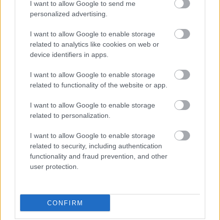
I want to allow Google to send me
írónő trilógiája első részének a borítója egy sima
personalized advertising.
young adult regényt sejtet, azonban ha…
I want to allow Google to enable storage
related to analytics like cookies on web or
device identifiers in apps.
I want to allow Google to enable storage
related to functionality of the website or app.
I want to allow Google to enable storage
related to personalization.
I want to allow Google to enable storage
related to security, including authentication
functionality and fraud prevention, and other
user protection.
Barry Seal: A beszállító / American
CONFIRM
Made (2017)