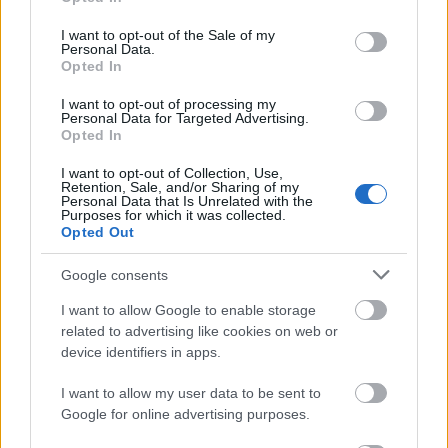
use your data for below specified purposes in below Google
consent section.
I want to opt-out of the Sale of my
Personal Data.
Opted In
I want to opt-out of processing my
Personal Data for Targeted Advertising.
Opted In
I want to opt-out of Collection, Use,
Retention, Sale, and/or Sharing of my
Personal Data that Is Unrelated with the
Purposes for which it was collected.
Könyvkritika: V.E. Schwab: Egy
Opted Out
sötétebb mágia (2017)
Google consents
Egy remek fantasy, nagyon jól megírva
I want to allow Google to enable storage
FilmBaráth
•
2017. augusztus 31.
0
related to advertising like cookies on web or
device identifiers in apps.
A vérmágia a legerősebb varázslat. Na persze ezt
I want to allow my user data to be sent to
Harry Potter óta mindenki tudja, de a kis
Google for online advertising purposes.
varázslótanonc világán túl is van még terep a
fantasyban a témakörben. V.E. Schwab amerikai