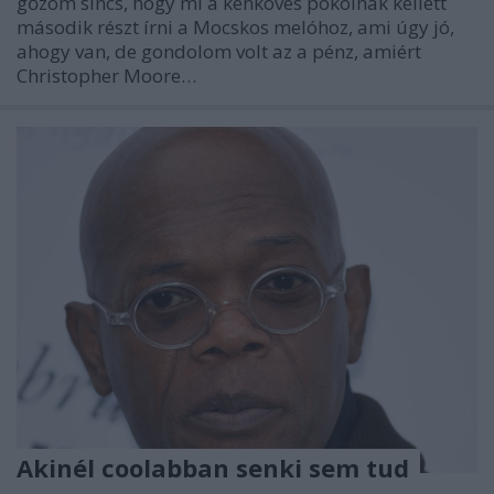
gőzöm sincs, hogy mi a kénköves pokolnak kellett
második részt írni a Mocskos melóhoz, ami úgy jó,
ahogy van, de gondolom volt az a pénz, amiért
Christopher Moore…
Akinél coolabban senki sem tud