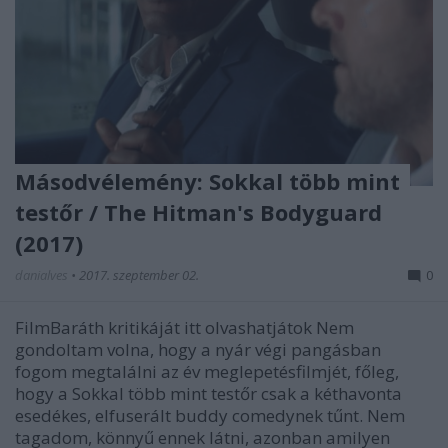
Másodvélemény: Sokkal több mint
testőr / The Hitman's Bodyguard
(2017)
danialves
•
2017. szeptember 02.
0
FilmBaráth kritikáját itt olvashatjátok Nem
gondoltam volna, hogy a nyár végi pangásban
fogom megtalálni az év meglepetésfilmjét, főleg,
hogy a Sokkal több mint testőr csak a kéthavonta
esedékes, elfuserált buddy comedynek tűnt. Nem
tagadom, könnyű ennek látni, azonban amilyen