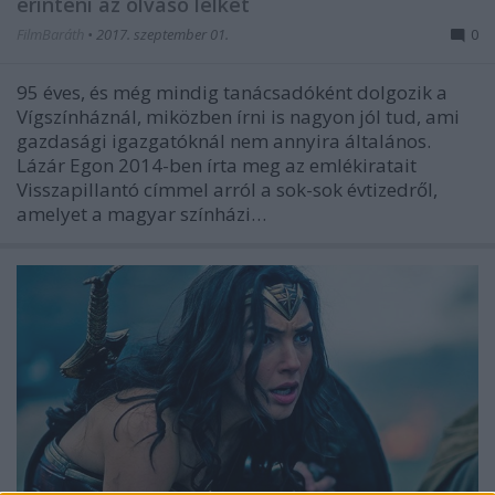
érinteni az olvasó lelkét
FilmBaráth
•
2017. szeptember 01.
0
95 éves, és még mindig tanácsadóként dolgozik a
Vígszínháznál, miközben írni is nagyon jól tud, ami
gazdasági igazgatóknál nem annyira általános.
Lázár Egon 2014-ben írta meg az emlékiratait
Visszapillantó címmel arról a sok-sok évtizedről,
amelyet a magyar színházi…