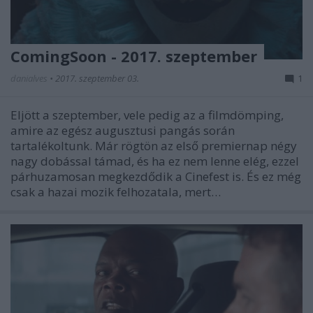
ComingSoon - 2017. szeptember
danialves
•
2017. szeptember 03.
1
Eljött a szeptember, vele pedig az a filmdömping,
amire az egész augusztusi pangás során
tartalékoltunk. Már rögtön az első premiernap négy
nagy dobással támad, és ha ez nem lenne elég, ezzel
párhuzamosan megkezdődik a Cinefest is. És ez még
csak a hazai mozik felhozatala, mert…