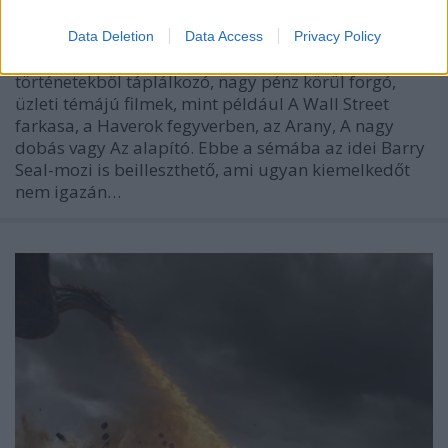
!Márk!
•
2017. augusztus 31.
4
Data Deletion
Data Access
Privacy Policy
Az utóbbi években megszaporodtak az igaz
történetekből táplálkozó, nagy pénz körül forgó,
üzleti témájú filmek, mint például A Wall Street
farkasa, a Haverok fegyverben, az Arany, A nagy
dobás vagy Az alapító. Ebbe a sémába az idei Barry
Seal-mozi is beilleszthető, ami ugyan kiemelkedőt
nem igazán…