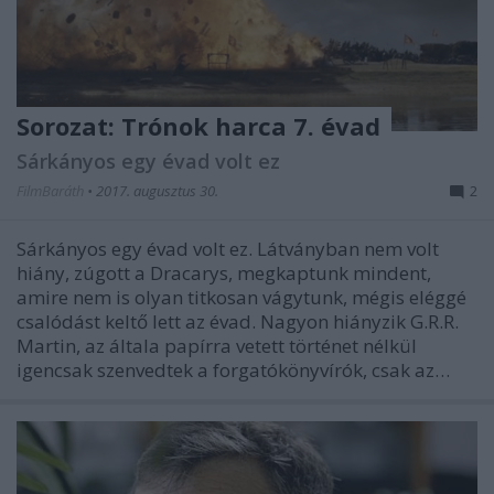
Sorozat: Trónok harca 7. évad
Sárkányos egy évad volt ez
FilmBaráth
•
2017. augusztus 30.
2
Sárkányos egy évad volt ez. Látványban nem volt
hiány, zúgott a Dracarys, megkaptunk mindent,
amire nem is olyan titkosan vágytunk, mégis eléggé
csalódást keltő lett az évad. Nagyon hiányzik G.R.R.
Martin, az általa papírra vetett történet nélkül
igencsak szenvedtek a forgatókönyvírók, csak az…