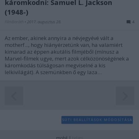
káromkodni: Samuel L. Jackson
(1948-)
FilmBaráth
•
2017. augusztus 28.
4
Az ember, akinek annyira a névjegyévé vált a
motherf..., hogy hiányérzetünk van, ha valamiért
kimarad az éppen akutális filmjéből (mínusz a
Marvel-filmek ugye, mert azok célközönöségének a
káromkodás túlságosan megviselné a kis
lelkivilágát). A szemünkben ő egy laza…
SÜTI BEÁLLÍTÁSOK MÓDOSÍTÁSA
mobil
|
teljes