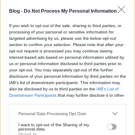
Blog -
Do Not Process My Personal Information
If you wish to opt-out of the sale, sharing to third parties, or
Másodvélemény: Wonder Woman
processing of your personal or sensitive information for
(2017)
targeted advertising by us, please use the below opt-out
section to confirm your selection. Please note that after your
danialves
•
2017. szeptember 01.
4
opt-out request is processed you may continue seeing
interest-based ads based on personal information utilized by
us or personal information disclosed to third parties prior to
Filmbaráth kritikáját itt olvashatjátok Nehezen
your opt-out. You may separately opt-out of the further
tudom elhelyezni azt az üdvrivalgást, amely a
disclosure of your personal information by third parties on the
Wonder Womant övezte és övezi mind a mai napig.
IAB’s list of downstream participants. This information may
Azt magam sem akarom elvitatni, hogy a jóformán
also be disclosed by us to third parties on the
IAB’s List of
már csak nevetséges tárgyát képező DC-Warner
Downstream Participants
that may further disclose it to other
tengely részéről örvendetes, hogy egy ilyen…
third parties.
Please note that this website/app uses one or more Google
Personal Data Processing Opt Outs
services and may gather and store information including but
not limited to your visit or usage behaviour. You may click to
I want to opt-out of the Sharing of my
personal data.
grant or deny consent to Google and its third-party tags to
Opted In