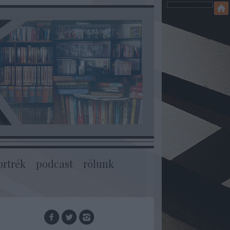
ortrék
podcast
rólunk