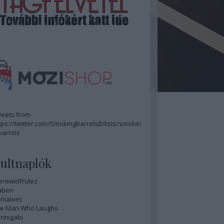
eets from
tps://twitter.com/SmokingBarrelsB/lists/smokin
barrels
ultnaplók
rewolfrulez
aben
nialves
e Man Who Laughs
nnigabi