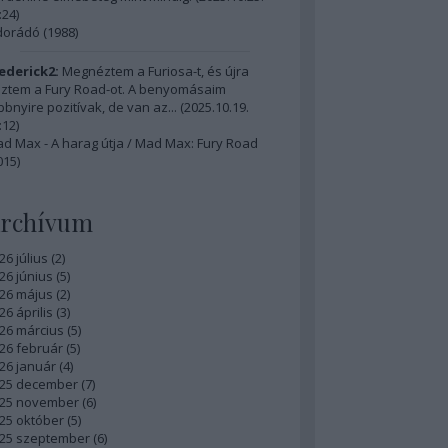
:24
)
dorádó (1988)
ederick2:
Megnéztem a Furiosa-t, és újra
ztem a Fury Road-ot. A benyomásaim
bbnyire pozitívak, de van az...
(
2025.10.19.
:12
)
d Max - A harag útja / Mad Max: Fury Road
015)
rchívum
26 július
(
2
)
26 június
(
5
)
26 május
(
2
)
26 április
(
3
)
26 március
(
5
)
26 február
(
5
)
26 január
(
4
)
25 december
(
7
)
25 november
(
6
)
25 október
(
5
)
25 szeptember
(
6
)