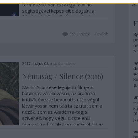
természetesen csak egy földi nő
segítségével képes elboldogulni a
feladattal. Jellemző. Úgy tudtad, az
F
angyalok androgünök, nincsenek
érzelmeik és úgy tökéletesek, ahogy…
Szólj hozzá!
Tovább
Ky
pe
ne
A 
Ky
2017. május 08.
írta:
danialves
de
Némaság / Silence (2016)
ak
Kö
gy
Martin Scorsese legújabb filmje a
hatalmas várakozások, az áradozó
ur
kritikák övezte bevonulás után végül
me
látványosan nem találta az utat sem a
ki
nézők, sem az Akadémia-tagjai
01
szívéhez, hogy végül dicstelenül
Ju
távozzon a filmvilág porondjáról. Ez az
ellentmondásosnak tűnő…
os
bo