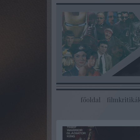
főoldal
filmkritiká