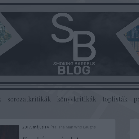
k
sorozatkritikák
könyvkritikák
toplisták
p
2017. május 14.
írta:
The Man Who Laughs