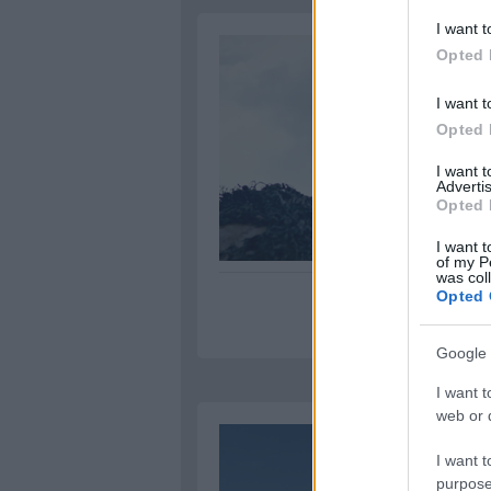
I want t
Opted 
I want t
Opted 
I want 
Advertis
Opted 
I want t
of my P
was col
Opted 
Google 
I want t
web or d
I want t
purpose