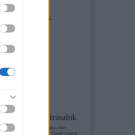
kiket szívesen
ézünk/olvasunk
rosta szerint
rkSide Joint
lmFreak
lmbook
lmtrailer
lmzabáló
sztes megmondja a tutit
gyar Film Adatbázis
zi Mánia app
zze meg az ember!
pcorn & Soda
pernatural Movies
ashnevelés
s & Calzone
 legolvasottabb írásaink
A 20 legjobb posztapokaliptikus film
A 15 legjobb időutazós film - Power szerint