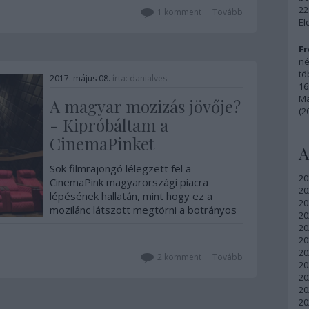
22
1
komment
Tovább
El
Fr
né
tö
2017. május 08.
írta:
danialves
16
Ma
A magyar mozizás jövője?
(2
- Kipróbáltam a
CinemaPinket
A
Sok filmrajongó lélegzett fel a
20
CinemaPink magyarországi piacra
20
lépésének hallatán, mint hogy ez a
20
mozilánc látszott megtörni a botrányos
20
hozzáállású CinemaCity egyeduralmát.
20
Nem feltétlenül azért, mert akkora erőt
20
képviselne (2 budapesti mozit például a
20
2
komment
Tovább
MiMozink-hálózat is…
20
20
20
20