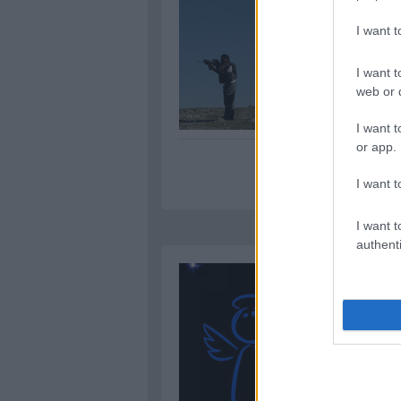
I want 
I want t
web or d
I want t
or app.
I want t
I want t
authenti