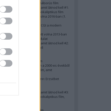
A 10 legjobb második világháborús film
50 posztapokaliptikus film, amit látnod kell #1:
A 10 legkreatívabb posztapokaliptikus film
20 film, amit látnod kellett volna 2016-ban (1.
rész)
Ezért néz ki borzasztóan a CGI a modern
filmekben (is)
15(+1) film, amit látnod kellett volna 2013-ban
A 15 legnagyobb filmes fordulat
50 posztapokaliptikus film, amit látnod kell #2:
10 zombifilm, amit látnod kell
A 10 legjobb gengszterfilm
A 10 legjobb Brad Pitt-film
A 10 legjobb Mel Gibson-film
Az igazi 10 legjobb akciófilm a 2000-es évekből
10 iszonyatos magyar filmcím, amit
megúsztunk 2016-ban
Könyvkritika: Brigitte Hamann: Erzsébet
királyné (2019)
A 10 legjobb Al Pacino - film
50 posztapokaliptikus film, amit látnod kell #3:
10 (nem is annyira) posztapokaliptikus film,
amit látnod kell
10 alulértékelt film - 2. rész
A 10 legjobb Matt Damon-film