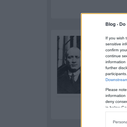
Blog -
Do 
If you wish 
sensitive in
confirm you
continue se
information 
further disc
participants
Downstream 
Please note
information 
deny consent
in below Go
Persona