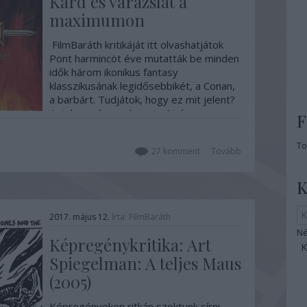
Kard és varázslat a
maximumon
FilmBaráth kritikáját itt olvashatjátok
Pont harmincöt éve mutatták be minden
idők három ikonikus fantasy
klasszikusának legidősebbikét, a Conan,
a barbárt. Tudjátok, hogy ez mit jelent?
Azt, hogy éppen harmincöt éve nem
F
készült egyetlen olyan sword&sorcery
film sem, ami akár kicsit is méltó…
To
27
komment
Tovább
K
2017. május 12.
írta:
FilmBaráth
Né
Képregénykritika: Art
Spiegelman: A teljes Maus
(2005)
Képregényeken ritkán szoktunk sírni,