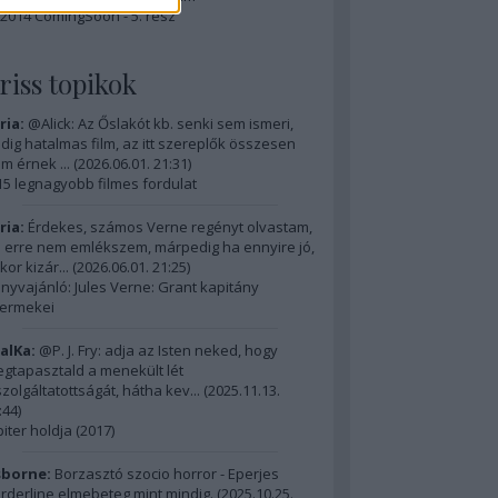
2014 ComingSoon - 5. rész
riss topikok
ria:
@Alick: Az Őslakót kb. senki sem ismeri,
dig hatalmas film, az itt szereplők összesen
m érnek ...
(
2026.06.01. 21:31
)
15 legnagyobb filmes fordulat
ria:
Érdekes, számos Verne regényt olvastam,
 erre nem emlékszem, márpedig ha ennyire jó,
kor kizár...
(
2026.06.01. 21:25
)
nyvajánló: Jules Verne: Grant kapitány
ermekei
alKa:
@P. J. Fry: adja az Isten neked, hogy
gtapasztald a menekült lét
szolgáltatottságát, hátha kev...
(
2025.11.13.
:44
)
piter holdja (2017)
borne:
Borzasztó szocio horror - Eperjes
rderline elmebeteg mint mindig.
(
2025.10.25.