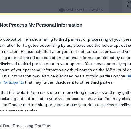
Ka
ezúttal elmaradnak ugyan, a főszereplő
Fr
nem a kardot forgatja kiválóan (bár
Szólj hozzá!
Tovább
abban sem…
A
Not Process My Personal Information
A 
2017. május 10.
írta:
FilmBaráth
to opt-out of the sale, sharing to third parties, or processing of your per
A
Bo
formation for targeted advertising by us, please use the below opt-out s
Könyvkritika: Rejtő Jenő:
Bo
r selection. Please note that after your opt-out request is processed y
Csontbrigád (1941)
Cr
eing interest-based ads based on personal information utilized by us or
Le
disclosed to third parties prior to your opt-out. You may separately opt-
Ma
Ember akarsz lenni vagy Hiéna? Vagy
losure of your personal information by third parties on the IAB’s list of
olyan erős, hogy nem a könnyebb utat
. This information may also be disclosed by us to third parties on the
IA
választod, hanem a legnagyobb
A
Participants
that may further disclose it to other third parties.
embertelenség közepette is megtartod
p
a hitedet, a becsületedet, felül tudsz
 that this website/app uses one or more Google services and may gath
emelkedni a körülményeken és meg
including but not limited to your visit or usage behaviour. You may click 
An
tudod tartani a lelked legmélyén azt az
 to Google and its third-party tags to use your data for below specifi
Di
erkölcsöt, amelyet nem a…
ogle consent section.
Eg
14
komment
Tovább
N
Ör
l Data Processing Opt Outs