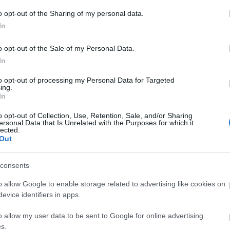
A
o opt-out of the Sharing of my personal data.
2017. május 10.
írta:
danialves
n
In
Arthur király: A kard
Bo
o opt-out of the Sale of my Personal Data.
legendája / King Arthur:
Da
In
Legend of the Sword
Fi
Fi
(2017)
to opt-out of processing my Personal Data for Targeted
Fi
ing.
Fi
In
Miért van szükség rebootokra? Oké,
Li
nincs rájuk szükség, és nem azért, amit
Ma
o opt-out of Collection, Use, Retention, Sale, and/or Sharing
szeretünk hangoztatni, de most a
Mo
ersonal Data that Is Unrelated with the Purposes for which it
lected.
kedvemért tegyük fel a kérdést, amely a
Né
Out
Po
tegnap bejelentett Hellboy-reboot vagy
Su
Guy Ritchie Arthur királya nyomán
2
komment
Tovább
Tr
sokakban felmerül. Márpedig az Arthur-
consents
Ju
legenda mozgóképes fejlődésénél
jobb…
o allow Google to enable storage related to advertising like cookies on
evice identifiers in apps.
A
2017. május 09.
írta:
danialves
o allow my user data to be sent to Google for online advertising
Writers' Block: Spring
s.