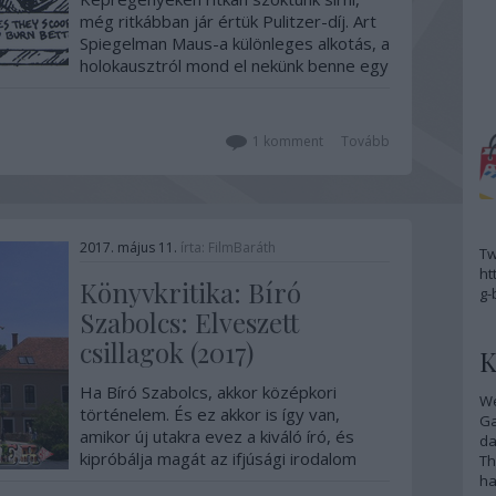
még ritkábban jár értük Pulitzer-díj. Art
Spiegelman Maus-a különleges alkotás, a
holokausztról mond el nekünk benne egy
igaz történetet a szerző. Édesapja
sorsát ismerhetjük meg a nem túl vidám
műből, amelyben nem ember, hanem…
1
komment
Tovább
2017. május 11.
írta:
FilmBaráth
Tw
ht
Könyvkritika: Bíró
g-
Szabolcs: Elveszett
csillagok (2017)
K
Ha Bíró Szabolcs, akkor középkori
We
történelem. És ez akkor is így van,
G
amikor új utakra evez a kiváló író, és
da
kipróbálja magát az ifjúsági irodalom
Th
műfajában. A megszokott véres csaták
ha