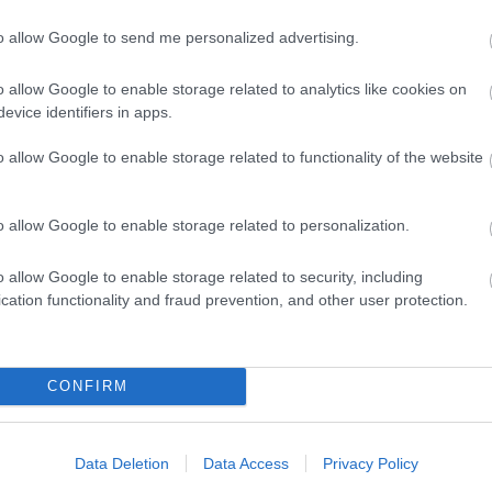
Offensive by Matthew
McInerney-Lacombe
to allow Google to send me personalized advertising.
[A FORGATÓKÖNYV INNEN TÖLTHETŐ
o allow Google to enable storage related to analytics like cookies on
LE] Liz Scott lassan 20 éve üldöz
evice identifiers in apps.
járványokat éjt nappallá téve, most
azonban eddigi legnehezebb feladata
o allow Google to enable storage related to functionality of the website
vár rá: egy ebolagyanús esetet kell
kivizsgálnia Afganisztánban, a tálib
hadműveletek (innen a cím) kellős
Szólj hozzá!
Tovább
o allow Google to enable storage related to personalization.
közepén. Liznek nemcsak azt a…
o allow Google to enable storage related to security, including
cation functionality and fraud prevention, and other user protection.
2017. május 08.
írta:
FilmBaráth
Könyvkritika: T.C. Lang: A
CONFIRM
Lámpás nyomában ( 2016)
Amikor a Mennyek Kapuja bezáródik, és
egyetlen angyalra vár a feladat, hogy
Data Deletion
Data Access
Privacy Policy
megtalálja hozzá a kulcsot,