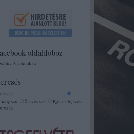
acebook oldaldoboz
vább a Facebook-ra
eresés
hány szó
Összes szó
Egész kifejezést