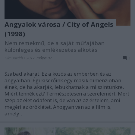
Angyalok városa / City of Angels
(1998)
Nem remekmű, de a saját műfajában
különleges és emlékezetes alkotás
FilmBaráth
•
2017. május 07.
3
Szabad akarat. Ez a közös az emberben és az
angyalban. Égi kísérőink egy másik dimenzióban
élnek, de ha akarják, lebukhatnak a mi szintünkre.
Miért tennék ezt? Természetesen a szerelemért. Mert
szép az élet odafent is, de van az az érzelem, ami
megéri az öröklétet. Ahogyan van az a film is,
amely…