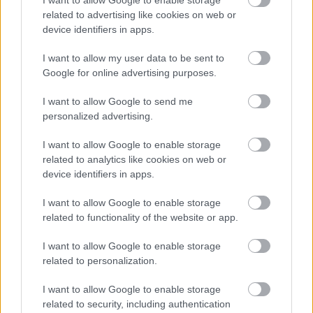
egyfajta másodvonalas biopic-ként…
I want to allow Google to enable storage
related to advertising like cookies on web or
device identifiers in apps.
I want to allow my user data to be sent to
Google for online advertising purposes.
I want to allow Google to send me
personalized advertising.
I want to allow Google to enable storage
related to analytics like cookies on web or
device identifiers in apps.
I want to allow Google to enable storage
related to functionality of the website or app.
A Dark Song (2017)
I want to allow Google to enable storage
related to personalization.
danialves
•
2017. május 04.
0
I want to allow Google to enable storage
related to security, including authentication
Azzal a reménnyel vágtam bele ebbe a filmbe, hogy