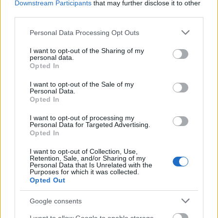
Downstream Participants
that may further disclose it to other
third parties.
Please note that this website/app uses one or more Google
Personal Data Processing Opt Outs
services and may gather and store information including but
not limited to your visit or usage behaviour. You may click to
I want to opt-out of the Sharing of my
personal data.
grant or deny consent to Google and its third-party tags to
Opted In
use your data for below specified purposes in below Google
consent section.
I want to opt-out of the Sale of my
Personal Data.
Opted In
I want to opt-out of processing my
Arany / Gold (2016)
Personal Data for Targeted Advertising.
Opted In
danialves
•
2017. május 04.
3
I want to opt-out of Collection, Use,
Retention, Sale, and/or Sharing of my
Ha valaki nem járt nyitott szemmel a díjszezon
Personal Data that Is Unrelated with the
Purposes for which it was collected.
környékén, könnyedén el is kerülhette a figyelmét ez
Opted Out
a mozi. Nehéz eldönteni, az Arany szándékai között
valóban az elismerések begyűjtése szerepelt-e, vagy
Google consents
ha már ez az időszak úgyis az életrajzi mozik terepe,