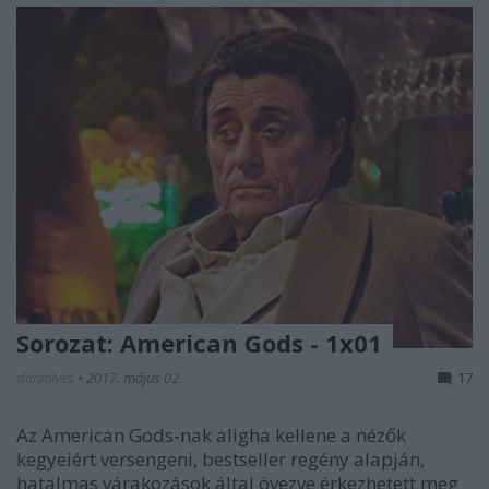
Sorozat: American Gods - 1x01
danialves
•
2017. május 02.
17
Az American Gods-nak aligha kellene a nézők
kegyeiért versengeni, bestseller regény alapján,
hatalmas várakozások által övezve érkezhetett meg