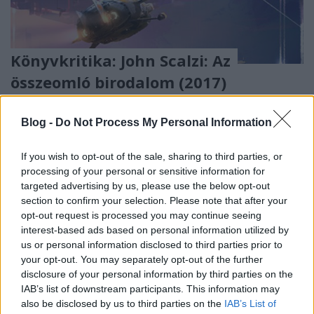
Könyvkritika: John Scalzi: Az
összeomló birodalom (2017)
danialves
•
2017. május 04.
0
Blog -
Do Not Process My Personal Information
Már a Vörösingesek esetében is az volt az első
gondolatom, hogy mihez kezd John Scalzi, miután az
If you wish to opt-out of the sale, sharing to third parties, or
utolsó cseppet is kifejte a modern sci-fi egyik
processing of your personal or sensitive information for
legnépszerűbb regényfolyamából, a Vének
targeted advertising by us, please use the below opt-out
section to confirm your selection. Please note that after your
háborújából. Ez most azért is aktuálisabb kérdés,
opt-out request is processed you may continue seeing
mert míg előbbi művet abszolút fel lehetett fogni
interest-based ads based on personal information utilized by
egy komolyabb…
us or personal information disclosed to third parties prior to
your opt-out. You may separately opt-out of the further
disclosure of your personal information by third parties on the
IAB’s list of downstream participants. This information may
also be disclosed by us to third parties on the
IAB’s List of