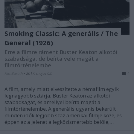
Smoking Classic: A generális / The
General (1926)
Erre a filmre ráment Buster Keaton alkotói
szabadsága, de beírta vele magát a
filmtörténelembe
FilmBaráth
•
2017. május 02.
4
A film, amely miatt elveszítette a némafilm egyik
legnagyobb sztárja, Buster Keaton az alkotói
szabadságát, és amellyel beírta magát a
filmtörténelembe. A generális ugyanis bekerült
minden idők legjobb száz amerikai filmje közé, és
éppen az a jelenet a legközismertebb belőle,…