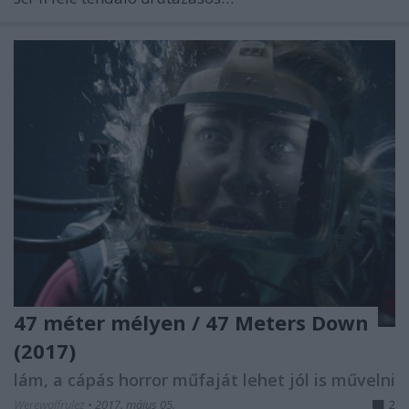
47 méter mélyen / 47 Meters Down
(2017)
lám, a cápás horror műfaját lehet jól is művelni
Werewolfrulez
•
2017. május 05.
2