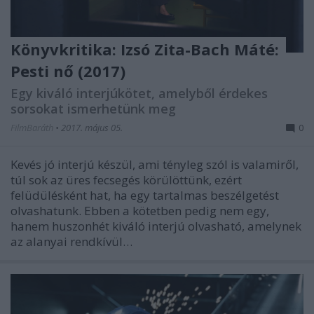
Könyvkritika: Izsó Zita-Bach Máté:
Pesti nő (2017)
Egy kiváló interjúkötet, amelyből érdekes
sorsokat ismerhetünk meg
FilmBaráth
•
2017. május 05.
0
Kevés jó interjú készül, ami tényleg szól is valamiről,
túl sok az üres fecsegés körülöttünk, ezért
felüdülésként hat, ha egy tartalmas beszélgetést
olvashatunk. Ebben a kötetben pedig nem egy,
hanem huszonhét kiváló interjú olvasható, amelynek
az alanyai rendkívül…