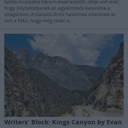
kellős közepébe három évvel ezelőtt, ideje volt már,
hogy folytatódjanak az agyeldobós kalandok a
világűrben. A Galaxis őrzői hatalmas sikerének az
volt a titka, hogy még talán a…
Writers' Block: Kings Canyon by Evan