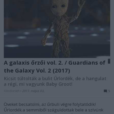
A galaxis őrzői vol. 2. / Guardians of
the Galaxy Vol. 2 (2017)
Kicsit túltolták a bulit Űrlordék, de a hangulat
a régi, mi vagyunk Baby Groot!
FilmBaráth
•
2017. május 03.
5
Öveket becsatolni, az űrbuli végre folytatódik!
Űrlordék a semmiből száguldottak bele a szívünk