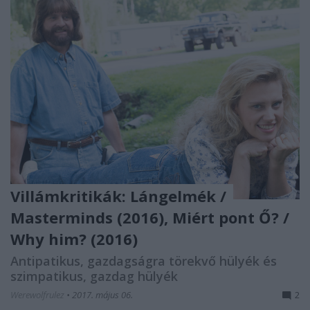
Villámkritikák: Lángelmék /
Masterminds (2016), Miért pont Ő? /
Why him? (2016)
Antipatikus, gazdagságra törekvő hülyék és
szimpatikus, gazdag hülyék
Werewolfrulez
•
2017. május 06.
2