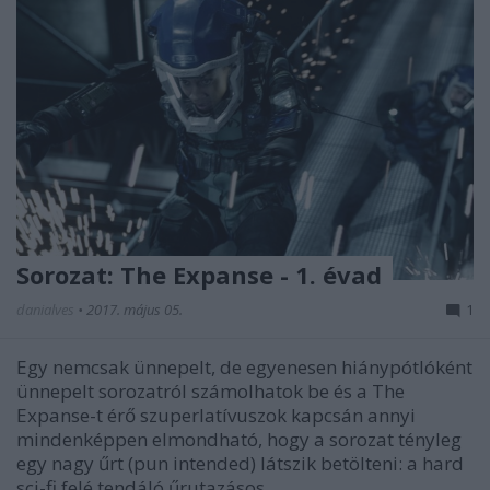
Sorozat: The Expanse - 1. évad
danialves
•
2017. május 05.
1
Egy nemcsak ünnepelt, de egyenesen hiánypótlóként
ünnepelt sorozatról számolhatok be és a The
Expanse-t érő szuperlatívuszok kapcsán annyi
mindenképpen elmondható, hogy a sorozat tényleg
egy nagy űrt (pun intended) látszik betölteni: a hard
sci-fi felé tendáló űrutazásos…