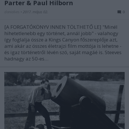
Parter & Paul Hilborn
danialves
•
2017. május 02.
0
[A FORGATÓKÖNYV INNEN TÖLTHETŐ LE] "Minél
hihetetlenebb egy történet, annál jobb" - valahogy
így foglalja össze a Kings Canyon főszereplője azt,
ami akár az összes életrajzi film mottója is lehetne -
és igaz történetről lévén szó, saját magáé is. Steeves
hadnagy az 50-es…