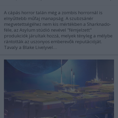
A cápás horror talán még a zombis horrornál is
elnyűttebb műfaj manapság. A szubzsánér
megvetettségéhez nem kis mértékben a Sharknado-
féle, az Asylum stúdió nevével "fémjelzett"
produkciók járultak hozzá, melyek tényleg a mélybe
rántották az uszonyos emberevők reputációját.
Tavaly a Blake Livelyvel…