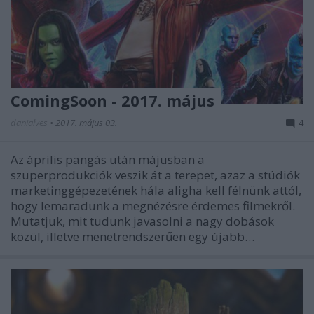
ComingSoon - 2017. május
danialves
•
2017. május 03.
4
Az április pangás után májusban a
szuperprodukciók veszik át a terepet, azaz a stúdiók
marketinggépezetének hála aligha kell félnünk attól,
hogy lemaradunk a megnézésre érdemes filmekről.
Mutatjuk, mit tudunk javasolni a nagy dobások
közül, illetve menetrendszerűen egy újabb…