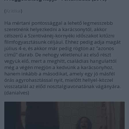
(
Kritika
)
Ha mértani pontossággal a lehető legmesszebb
szeretnénk helyezkedni a karácsonytól, akkor
célszerű a Szentivánéj-környéki időszakot kitűzni
filmfogyasztásunk céljául. Ehhez pedig adja magát
július 4-e, és akkor már pedig rögtön az "azonos
című" darab. De nehogy véletlenül az első részt
vegyük elő, mert a meghitt, családias hangulattól
még a végén megjön a kedvünk a karácsonyhoz,
hanem inkább a másodikat, amely egy jó másfél
órás agyrohasztással nyit, mielőtt hellyel-közzel
visszatalál az előd nosztalgiavonatának vágányára.
(danialves)