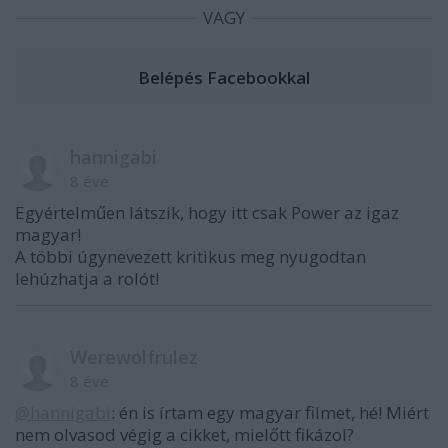
VAGY
hannigabi
8 éve
Egyértelműen látszik, hogy itt csak Power az igaz
magyar!
A többi úgynevezett kritikus meg nyugodtan
lehúzhatja a rolót!
Werewolfrulez
8 éve
@hannigabi
: én is írtam egy magyar filmet, hé! Miért
nem olvasod végig a cikket, mielőtt fikázol?