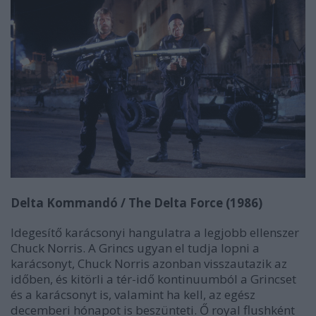
Delta Kommandó / The Delta Force (1986)
Idegesítő karácsonyi hangulatra a legjobb ellenszer
Chuck Norris. A Grincs ugyan el tudja lopni a
karácsonyt, Chuck Norris azonban visszautazik az
időben, és kitörli a tér-idő kontinuumból a Grincset
és a karácsonyt is, valamint ha kell, az egész
decemberi hónapot is beszünteti. Ő royal flushként