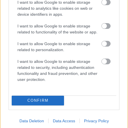
I want to allow Google to enable storage
related to analytics like cookies on web or
device identifiers in apps.
I want to allow Google to enable storage
Intim fejlövés (2008)
related to functionality of the website or app.
Ha már karácsony, hát nézzünk meg egy olyan
I want to allow Google to enable storage
magyar filmet is, amit a kutya sem ismer, pedig
related to personalization.
igencsak illene, merthogy iszonyú vicces alkotás.
Négy férfi főszereplő, négy történet a szexualitásról,
I want to allow Google to enable storage
és egy sztriptízbár, ahol a négy pasi végül megtörten
related to security, including authentication
kiköt: ezek az Intim fejlövés legfőbb attribútumai. A
functionality and fraud prevention, and other
sztorik szereplői kicsinyes, esendő figurák, saját
user protection.
ösztöneik, vágyaik és gátlásaik rabjai, akik pont ezen
tulajdonságaik miatt sikeresen teszik tönkre
legfontosabb emberi kapcsolataikat. A néző őket és
CONFIRM
minimál büdzséből, de ügyes (bár kissé túl harsány)
színészekkel megvalósított tragikomédiájukat látva
először csak kínosan feszeng, aztán a történetek
Data Deletion
Data Access
Privacy Policy
groteszk humorába belefeledkezve már a térdét