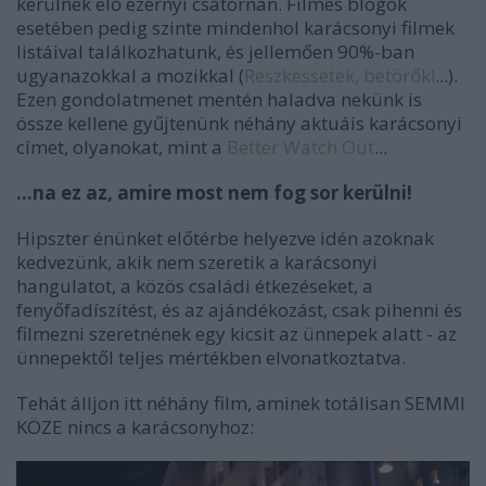
kerülnek elő ezernyi csatornán. Filmes blogok
esetében pedig szinte mindenhol karácsonyi filmek
listáival találkozhatunk, és jellemően 90%-ban
ugyanazokkal a mozikkal (
Reszkessetek, betörők!
...).
Ezen gondolatmenet mentén haladva nekünk is
össze kellene gyűjtenünk néhány aktuáis karácsonyi
címet, olyanokat, mint a
Better Watch Out
...
...na ez az, amire most nem fog sor kerülni!
Hipszter énünket előtérbe helyezve idén azoknak
kedvezünk, akik nem szeretik a karácsonyi
hangulatot, a közös családi étkezéseket, a
fenyőfadíszítést, és az ajándékozást, csak pihenni és
filmezni szeretnének egy kicsit az ünnepek alatt - az
ünnepektől teljes mértékben elvonatkoztatva.
Tehát álljon itt néhány film, aminek totálisan SEMMI
KÖZE nincs a karácsonyhoz: