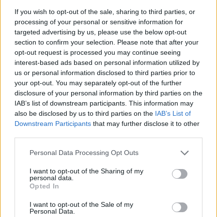
If you wish to opt-out of the sale, sharing to third parties, or
processing of your personal or sensitive information for
targeted advertising by us, please use the below opt-out
section to confirm your selection. Please note that after your
opt-out request is processed you may continue seeing
interest-based ads based on personal information utilized by
us or personal information disclosed to third parties prior to
your opt-out. You may separately opt-out of the further
disclosure of your personal information by third parties on the
IAB’s list of downstream participants. This information may
also be disclosed by us to third parties on the
IAB’s List of
Downstream Participants
that may further disclose it to other
third parties.
A lovasíjász (2016)
Please note that this website/app uses one or more Google
Personal Data Processing Opt Outs
(
Kritika
)
services and may gather and store information including but
not limited to your visit or usage behaviour. You may click to
I want to opt-out of the Sharing of my
Hogyne, még a szent ünnepek alatt is a mocskos,
personal data.
grant or deny consent to Google and its third-party tags to
Opted In
kapitalista nyugatnak a "filmjeit" nézzük, szépen
use your data for below specified purposes in below Google
vagyunk...magyar emberek vagyunk, magyar
consent section.
I want to opt-out of the Sale of my
anyaföldön ünnepeljük a szeretet ünnepét, a Kárpát-
Personal Data.