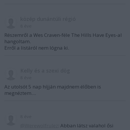
közép dunántúli régió
8 éve
Részemről a Wes Craven-féle The Hills Have Eyes-al
hangoltam.
Erről a listáról nem lógna ki.
Kelly és a szexi dög
8 éve
Az utolsót 5 nap híjján majdnem élőben is
megnéztem....
8 éve
@Werewolfrulez
: Abban látsz valahol ősi