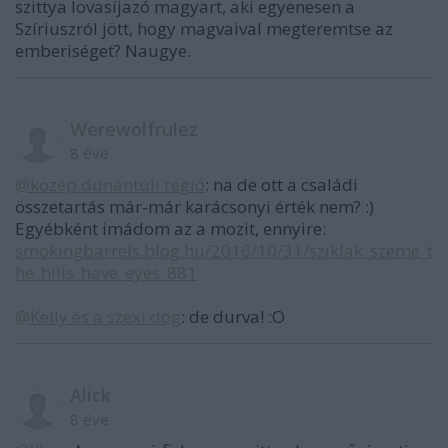
szittya lovasíjazó magyart, aki egyenesen a
Szíriuszról jött, hogy magvaival megteremtse az
emberiséget? Naugye.
Werewolfrulez
8 éve
@közép dunántúli régió
: na de ott a családi
összetartás már-már karácsonyi érték nem? :)
Egyébként imádom az a mozit, ennyire:
smokingbarrels.blog.hu/2016/10/31/sziklak_szeme_t
he_hills_have_eyes_881
@Kelly és a szexi dög
: de durva! :O
Alick
8 éve