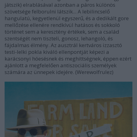
játszik) elrablásával azonban a páros különös
szövetsége felborulni látszik... A lebilincselő
hangulatú, kegyetlenül egyszerű, és a dedikált gore
mellőzése ellenére rendkívül hatásos és sokkoló
történet sem a keresztény értékek, sem a család
szentségét nem tiszteli, gonosz, lehangoló, és
fájdalmas élmény. Az ausztrál kertváros izzasztó
testi-lelki pokla kiváló ellenpontját képezi a
karácsonyi hóesésnek és meghittségnek, éppen ezért
ajánlott a megfelelően antiszociális személyek
számára az ünnepek idejére. (Werewolfrulez)