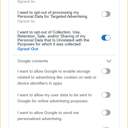
Opted In
medence és Európa szívében kutyakötelességünk,
hogy olyan filmeket nézzünk, amit igazi magyar
I want to opt-out of processing my
hazafiak készítettek igazi magyar hazafiaknak
Personal Data for Targeted Advertising.
magyar hazafiakról. Minden nagy embernek vannak
Opted In
magyar felmenői, mi vagyunk a világ esze, mindent
I want to opt-out of Collection, Use,
mi találtunk fel, akkor ne köpjük szembe magunkat
Retention, Sale, and/or Sharing of my
azzal, hogy valami szánalmas betörős, télapós, zöld
Personal Data that Is Unrelated with the
Purposes for which it was collected.
jelmezes "vígjátékot" nézünk e szent ünnep alatt is. A
Opted Out
magyar családok magyar nappalijában magyar
filmeket kéretik nézni! (Márk alias Power)
Google consents
I want to allow Google to enable storage
related to advertising like cookies on web or
device identifiers in apps.
I want to allow my user data to be sent to
Google for online advertising purposes.
I want to allow Google to send me
personalized advertising.