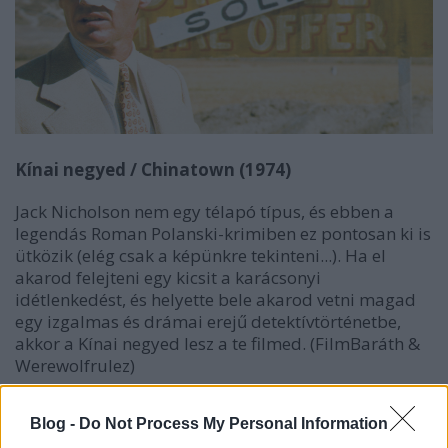
Kínai negyed / Chinatown (1974)
Jack Nicholson nem egy télapó típus, és ebben a
legendás Roman Polanski-krimiben ez pontosan ki is
ütközik (elég csak a képünkre tekinteni...). Ha el
akarod felejteni egy kicsit a karácsonyi
idétlenkedést, és helyette bele akarod vetni magad
egy izgalmas és drámai erejű detektívtörténetbe,
akkor a Kínai negyed lesz a te filmed. (FilmBaráth &
Werewolfrulez)
Blog -
Do Not Process My Personal Information