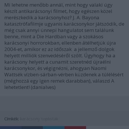
Mi lehetne menőbb annál, mint hogy valaki úgy
készít antikarácsonyi filmet, hogy egészen közel
merészkedik a karácsonyhoz? J. A. Bayona
katasztrófafilmje ugyanis karácsonykor játszódik, de
még csak annyi ünnepi hangulatot sem találunk
benne, mint a Die Hardban vagy a szokásos
karácsonyi horrorokban, ellenben átélhetjük újra
2004-et, amikor ez az időszak a jellemző dolgok
helyett milliók szenvedéséről szólt. Úgyhogy ha a
karácsony helyett a cunamit szeretnéd újraélni
karácsonykor, és végignézni, ahogyan Naomi
Wattsék vízben-sárban-vérben küzdenek a túlélésért
(méghozzá egy igen remek darabban), válaszd A
lehetetlent! (danialves)
Címkék:
karácsony
toplisták