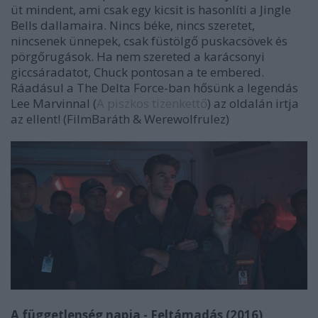
üt mindent, ami csak egy kicsit is hasonlíti a Jingle
Bells dallamaira. Nincs béke, nincs szeretet,
nincsenek ünnepek, csak füstölgő puskacsövek és
pörgőrugások. Ha nem szereted a karácsonyi
giccsáradatot, Chuck pontosan a te embered.
Ráadásul a The Delta Force-ban hősünk a legendás
Lee Marvinnal (
A piszkos tizenkettő
) az oldalán irtja
az ellent! (FilmBaráth & Werewolfrulez)
A függetlenség napja - Feltámadás (2016)