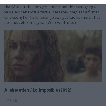
csakodja, végül pedig sikítva röhög. Ha meg
akarjátok tudni, hogy pl. miért halálos betegség az,
ha valakinek kicsi a farka, nézzétek meg ezt a filmet.
Karácsonykor különösen jó az ilyet tudni, mert... hát
izé... nézzétek meg, na. (Werewolfrulez)
A lehetetlen / Lo Imposible (2012)
(
Kritika
)