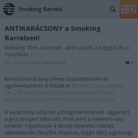
Smoking Barrels
ANTIKARÁCSONY a Smoking
Barrelsen!
Néhány film azoknak, akik unják a bejglit és a
fenyőfát...
Werewolfrulez
•
2017. december 23.
8
Korábbi karácsonyi filmes összeállításaink és
agymenéseink itt érhetőek el:
Mit nézz karácsonykor,
ha...
,
10 nem tipikus film karácsonyra
,
Mit kérsz
karácsonyra?
,
A kisember karácsonyi kálváriája
A karácsonyi időszak a blogszférában kb. ugyanazt
a giccstengert idézi elő, mint amit a Valentin-nap
szokott. Ugyanazok a témák (szeretet, család,
ajándékozás, fenyőfa, kisjézus, bejgli stb.), ugyanúgy