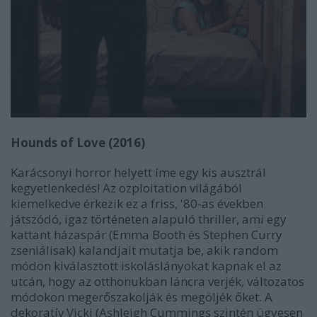
Hounds of Love (2016)
Karácsonyi horror helyett íme egy kis ausztrál
kegyetlenkedés! Az ozploitation világából
kiemelkedve érkezik ez a friss, '80-as években
játszódó, igaz történeten alapuló thriller, ami egy
kattant házaspár (Emma Booth és Stephen Curry
zseniálisak) kalandjait mutatja be, akik random
módon kiválasztott iskoláslányokat kapnak el az
utcán, hogy az otthonukban láncra verjék, változatos
módokon megerőszakolják és megöljék őket. A
dekoratív Vicki (Ashleigh Cummings szintén ügyesen