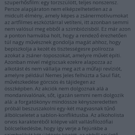
szuperhősfilm: egy torzszülött, teljes nonszensz.
Persze alapjáraton nem elképzelhetetlen az a
midcult-élmény, amely képes a zsánermotívumokat
az artfilmes eszköztárral vetíteni, itt azonban semmi
nem valósul meg ebből a szimbiózisból. Ez már azon
a ponton hamvába holt, hogy a rendező érezhetően
túl nagy művésznek gondolja magát ahhoz, hogy
bepiszkolja a kezét és tisztességesre polírozza
azokat a zsáner-toposzokat, amelyre művét építi.
Azonban mivel mégiscsak ezekre alapozza az
alkotást és nem vállalja meg azt a műfaji revíziót,
amelyre például Nemes Jeles felhúzta a Saul fiát,
művészkedése görcsös és tájidegen az
összképben. Az akciók nem dolgoznak alá a
mondanivalónak, sőt, igazán semmi nem dolgozik
alá: a forgatókönyv mindössze kényszeredetten
próbál beszuszakolni egy-két magvasnak tűnő
álbölcseletet a sablon-konfliktusba. Az alkoholista
orvos karakteréből kilépve vált vallásfilozófiai
bölcselkedésbe, hogy így verje a fejünkbe a
szimbolikát két üldözés között, az ebből születő