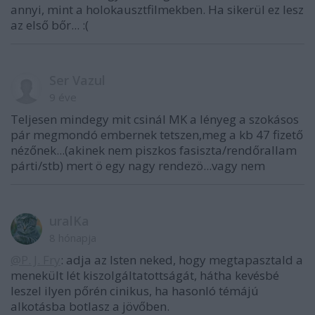
annyi, mint a holokausztfilmekben. Ha sikerül ez lesz
az első bőr... :(
Ser Vazul
9 éve
Teljesen mindegy mit csinál MK a lényeg a szokásos
pár megmondó embernek tetszen,meg a kb 47 fizető
nézőnek...(akinek nem piszkos fasiszta/rendőrallam
párti/stb) mert ö egy nagy rendezö...vagy nem
uralKa
8 hónapja
@P. J. Fry
: adja az Isten neked, hogy megtapasztald a
menekült lét kiszolgáltatottságát, hátha kevésbé
leszel ilyen pőrén cinikus, ha hasonló témájú
alkotásba botlasz a jövőben.