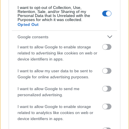
I want to opt-out of Collection, Use,
Retention, Sale, and/or Sharing of my
Personal Data that Is Unrelated with the
Purposes for which it was collected.
Opted Out
Google consents
I want to allow Google to enable storage
related to advertising like cookies on web or
device identifiers in apps.
Stern doktor félmondatokban elmotyogott
háttértörténete alapján éles váltásokkal járja végig
I want to allow my user data to be sent to
alig megérlelt karakterívét, pedig a különleges
Google for online advertising purposes.
üldözöttet eleinte haszonlesésből, majd végül
őszinte testvériséggel menekítő figurát ezernyi
I want to allow Google to send me
előképről lehetett volna másolni - ha máshonnan
personalized advertising.
nem, hát a minden más tekintetben is majmolt
Cuarón-klasszikusból. Igaz, ez sok tekintetben a
I want to allow Google to enable storage
színészi játékon is csúszik el. Feltételezem, Merab
related to analytics like cookies on web or
device identifiers in apps.
Ninidze szerepeltetése nem egy bátor alkotói döntés,
hanem a német koprodukciós partner feltétele volt,