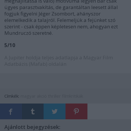
meghajlítássá is váló) motívuma legyen bár csak
ügyes parasztvakítás, de garantáltan leesett állal
fogjuk figyelni Jéger Zsombort, ahányszor
elemelkedik a talajról. Felemeljük a fejünket szó
szerint - csak éppen képletesen nem, ahogyan ezt
Mundruczó szeretné.
5/10
A Jupiter holdja teljes adatlapja a Magyar Film
Adatbázis (Mafab) oldalán
Címkék:
magyar
akció
thriller
filmkritikák
Ajánlott bejegyzések: