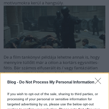
motívumokra kerül a hangsúly.
De a film tankönyvi példája lehetne annak is, hogy
mennyire túllőtt már a célon a kortárs egysnittes-
fétis. Bár számos elfuserált és / vagy fantáziátlan
hosszú beállítást láthattunk idén a
Legion pilotjának
záróképétől az
Élet
egyes megoldásaiig, Mundruczó
Blog -
Do Not Process My Personal Information
egyedül kétszer ennyi példát szolgáltat. Nem
irányítja a figyelmünket, nem a lényeges részletekre
fókuszál és még a fontos momentumokat sem képes
If you wish to opt-out of the sale, sharing to third parties, or
megfelelően a jeleneteket körbeúszó nézőpontunk
processing of your personal or sensitive information for
targeted advertising by us, please use the below opt-out
elé emelni. Rév Marcell kamerája többnyire réveteg