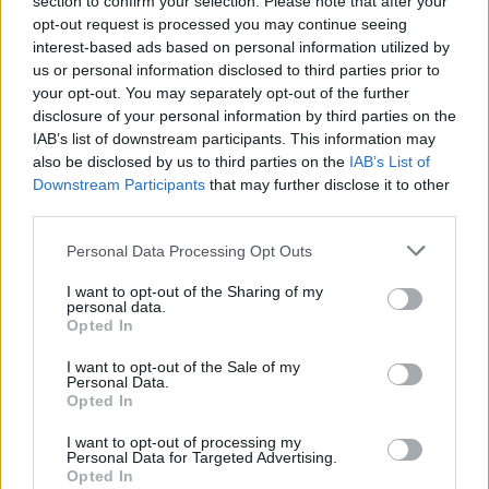
section to confirm your selection. Please note that after your
kisgyerekként bóklászik a jelenetekben, céltalanul
opt-out request is processed you may continue seeing
tekintgetve körbe és csupa banális részleten
interest-based ads based on personal information utilized by
állapodva meg, amely egyedül a bevezetés
us or personal information disclosed to third parties prior to
menekülttáboros szakaszaiban idézi meg a valódi
your opt-out. You may separately opt-out of the further
kiválóságok hangulatteremtő eszközeit.
disclosure of your personal information by third parties on the
IAB’s list of downstream participants. This information may
Ráadásul a hosszú percekig zajló beállítások az
also be disclosed by us to third parties on the
IAB’s List of
alkotás ritmusát is tönkrevágják, ami nemcsak egy
Downstream Participants
that may further disclose it to other
egysíkú tempót eredményez (hiszen ettől például
A
third parties.
visszatérő
vagy a
Saul fia
is ugyanúgy szenved), de
rendre kellő felvezetés nélkül, rossz időzítéssel
Please note that this website/app uses one or more Google
Personal Data Processing Opt Outs
következnek be a csúcspontok is. Főszereplőnk
services and may gather and store information including but
repüléseinek például rendre túlvilági, transzcendens
not limited to your visit or usage behaviour. You may click to
I want to opt-out of the Sharing of my
personal data.
élményként kéne lecsapódniuk, de jórészt annyira
grant or deny consent to Google and its third-party tags to
Opted In
bevezetetlenül, esetlenül tárulnak elénk, hogy a
use your data for below specified purposes in below Google
consent section.
döbbenet helyett inkább a hétköznapiság
I want to opt-out of the Sale of my
Personal Data.
kommunikálódik bennük. Ezzel pedig a
Opted In
dramaturgia is egy értelmezhetetlen masszává
olvad össze, zavarosak a szereplők céljai, az őket
I want to opt-out of processing my
kényszerpályára állító erők mértéke és iránya és a
Personal Data for Targeted Advertising.
Opted In
felemelkedéstörténet számára kijelölt út.