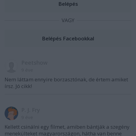
VAGY
Peetshow
9 éve
Nem láttam ennyire borzasztónak, de értem amiket
írsz. Jó cikk!
P. J. Fry
9 éve
Kellett csinálni egy filmet, amiben bántják a szegény
menekülteket magyarországon, hátha van benne