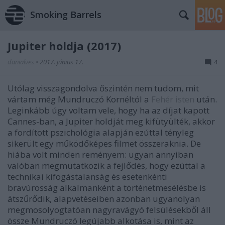
Smoking Barrels
Jupiter holdja (2017)
danialves
•
2017. június 17.
4
Utólag visszagondolva őszintén nem tudom, mit
vártam még Mundruczó Kornéltól a
Fehér isten
után.
Leginkább úgy voltam vele, hogy ha az díjat kapott
Cannes-ban, a Jupiter holdját meg kifütyülték, akkor
a fordított pszichológia alapján ezúttal tényleg
sikerült egy működőképes filmet összeraknia. De
hiába volt minden reményem: ugyan annyiban
valóban megmutatkozik a fejlődés, hogy ezúttal a
technikai kifogástalanság és esetenkénti
bravúrosság alkalmanként a történetmesélésbe is
átszűrődik, alapvetéseiben azonban ugyanolyan
megmosolyogtatóan nagyravágyó felsülésekből áll
össze Mundruczó legújabb alkotása is, mint az