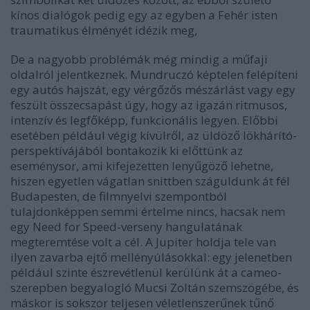
kínos dialógok pedig egy az egyben a Fehér isten
traumatikus élményét idézik meg,
De a nagyobb problémák még mindig a műfaji
oldalról jelentkeznek. Mundruczó képtelen felépíteni
egy autós hajszát, egy vérgőzős mészárlást vagy egy
feszült összecsapást úgy, hogy az igazán ritmusos,
intenzív és legfőképp, funkcionális legyen. Előbbi
esetében például végig kívülről, az üldöző lökhárító-
perspektívájából bontakozik ki előttünk az
eseménysor, ami kifejezetten lenyűgöző lehetne,
hiszen egyetlen vágatlan snittben száguldunk át fél
Budapesten, de filmnyelvi szempontból
tulajdonképpen semmi értelme nincs, hacsak nem
egy Need for Speed-verseny hangulatának
megteremtése volt a cél. A Jupiter holdja tele van
ilyen zavarba ejtő mellényúlásokkal: egy jelenetben
például szinte észrevétlenül kerülünk át a cameo-
szerepben begyalogló Mucsi Zoltán szemszögébe, és
máskor is sokszor teljesen véletlenszerűnek tűnő