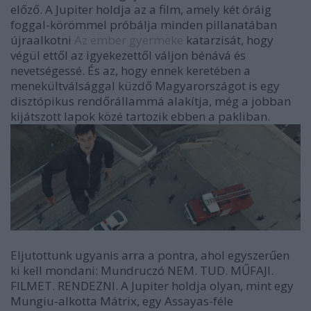
előző. A Jupiter holdja az a film, amely két óráig
foggal-körömmel próbálja minden pillanatában
újraalkotni
Az ember gyermeke
katarzisát, hogy
végül ettől az igyekezettől váljon bénává és
nevetségessé. És az, hogy ennek keretében a
menekültválsággal küzdő Magyarországot is egy
disztópikus rendőrállammá alakítja, még a jobban
kijátszott lapok közé tartozik ebben a pakliban.
Eljutottunk ugyanis arra a pontra, ahol egyszerűen
ki kell mondani: Mundruczó NEM. TUD. MŰFAJI.
FILMET. RENDEZNI. A Jupiter holdja olyan, mint egy
Mungiu-alkotta Mátrix, egy Assayas-féle