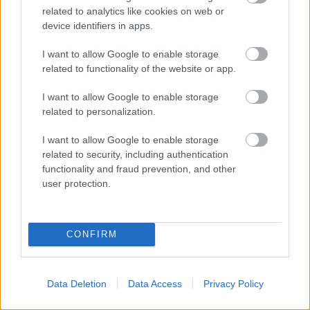
related to analytics like cookies on web or
device identifiers in apps.
Mark Millar nem kispályás alak a képregény
I want to allow Google to enable storage
műfajában, az ő nevéhez fűződik a Kick-Ass, a
related to functionality of the website or app.
Wanted, a Polgárháború, 2009-ben írta meg az Old
Man Logant, ennek a magyar fordítása jelent meg
I want to allow Google to enable storage
nemrégiben a Kingpin kiadó gondozásában. Az
related to personalization.
időnként bosszantó túlzásai ellenére (dinók, ne már!)
I want to allow Google to enable storage
rendkívül hangulatos darabról van szó, amelyben
related to security, including authentication
annyi a vér és az erőszak (a film ehhez képest
functionality and fraud prevention, and other
matiné), hogy csak erős idegzetűeknek ajánlott az
user protection.
elolvasása. A színvilág tökéletesen követi a világvége
hangulatot: mindenütt sötét árnyalatok, egyetlen
reményt hozó fénysugár sincs az oldalakon, hogy
aztán a legutolsó fordulat mindent vigyen.
CONFIRM
Kőkemény drámát sikerült a képregény 212
oldalába tömöríteni, amikor már azt hiszed, nincs
Data Deletion
Data Access
Privacy Policy
hová fokozni a darkságot, mégis sikerül rátenni egy
lapáttal. A történet lassan, de biztosan bontakozik ki