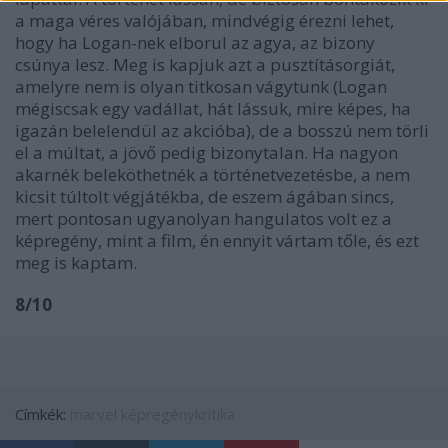
a maga véres valójában, mindvégig érezni lehet,
hogy ha Logan-nek elborul az agya, az bizony
csúnya lesz. Meg is kapjuk azt a pusztításorgiát,
amelyre nem is olyan titkosan vágytunk (Logan
mégiscsak egy vadállat, hát lássuk, mire képes, ha
igazán belelendül az akcióba), de a bosszú nem törli
el a múltat, a jövő pedig bizonytalan. Ha nagyon
akarnék beleköthetnék a történetvezetésbe, a nem
kicsit túltolt végjátékba, de eszem ágában sincs,
mert pontosan ugyanolyan hangulatos volt ez a
képregény, mint a film, én ennyit vártam tőle, és ezt
meg is kaptam.
8/10
Címkék:
marvel
képregénykritika