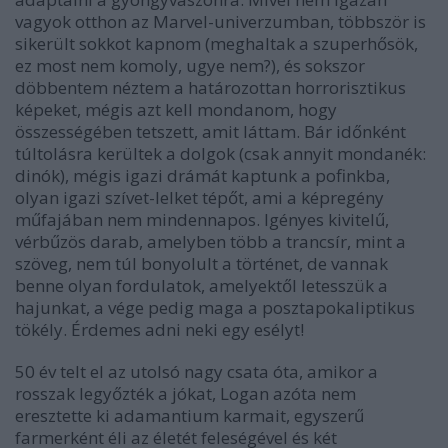
vagyok otthon az Marvel-univerzumban, többször is
sikerült sokkot kapnom (meghaltak a szuperhősök,
ez most nem komoly, ugye nem?), és sokszor
döbbentem néztem a határozottan horrorisztikus
képeket, mégis azt kell mondanom, hogy
összességében tetszett, amit láttam. Bár időnként
túltolásra kerültek a dolgok (csak annyit mondanék:
dinók), mégis igazi drámát kaptunk a pofinkba,
olyan igazi szívet-lelket tépőt, ami a képregény
műfajában nem mindennapos. Igényes kivitelű,
vérbűzös darab, amelyben több a trancsír, mint a
szöveg, nem túl bonyolult a történet, de vannak
benne olyan fordulatok, amelyektől letesszük a
hajunkat, a vége pedig maga a posztapokaliptikus
tökély. Érdemes adni neki egy esélyt!
50 év telt el az utolsó nagy csata óta, amikor a
rosszak legyőzték a jókat, Logan azóta nem
eresztette ki adamantium karmait, egyszerű
farmerként éli az életét feleségével és két