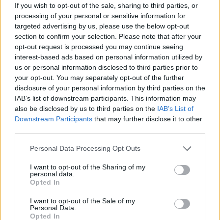
sikerül annyira feldühíteni Logant, hogy újra
If you wish to opt-out of the sale, sharing to third parties, or
előbújjon belőle a vadállat, csak kiereszti azokat az
processing of your personal or sensitive information for
átkozott adamantium karmokat, de ettől nem
targeted advertising by us, please use the below opt-out
érkezik meg a megváltás, ennek a férfinak a
section to confirm your selection. Please note that after your
sarkában jár a halál, a családi boldogság nem neki
opt-out request is processed you may continue seeing
való, ő arra született, hogy örök kívülálló legyen,
interest-based ads based on personal information utilized by
akinek a lelke akkor sem lesz sohasem hófehér,
us or personal information disclosed to third parties prior to
amikor a jó oldalon áll. Ezért szeretjük, lássuk be,
your opt-out. You may separately opt-out of the further
mert olyan igazi sötét alak a jófiúk között, akinek a
disclosure of your personal information by third parties on the
bűn a nyomában jár, olyan terheket hordoz,
IAB’s list of downstream participants. This information may
amelyeket el sem tudunk képzelni, folyamatosan
also be disclosed by us to third parties on the
IAB’s List of
mérgezi az adamantium, de az öngyógyító
Downstream Participants
that may further disclose it to other
képessége nem engedi neki, hogy utolérje a hőn
third parties.
áhított halál.
Please note that this website/app uses one or more Google
Personal Data Processing Opt Outs
services and may gather and store information including but
not limited to your visit or usage behaviour. You may click to
I want to opt-out of the Sharing of my
personal data.
grant or deny consent to Google and its third-party tags to
Opted In
use your data for below specified purposes in below Google
consent section.
I want to opt-out of the Sale of my
Personal Data.
Opted In