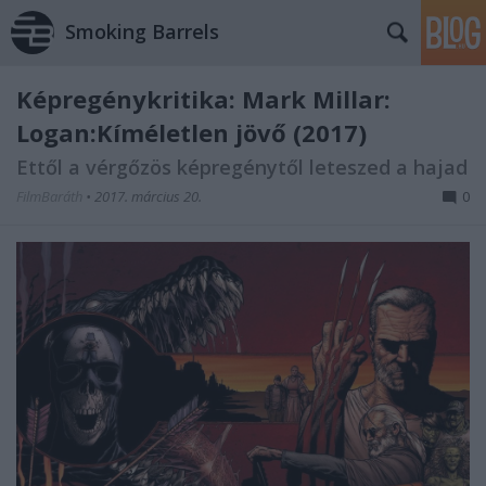
Smoking Barrels
Képregénykritika: Mark Millar:
Logan:Kíméletlen jövő (2017)
Ettől a vérgőzös képregénytől leteszed a hajad
FilmBaráth
•
2017. március 20.
0