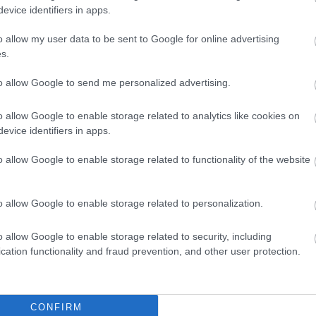
4
komment
evice identifiers in apps.
o allow my user data to be sent to Google for online advertising
s.
to allow Google to send me personalized advertising.
o allow Google to enable storage related to analytics like cookies on
evice identifiers in apps.
o allow Google to enable storage related to functionality of the website
o allow Google to enable storage related to personalization.
címe:
/trackback/id/12258740
o allow Google to enable storage related to security, including
cation functionality and fraud prevention, and other user protection.
 felhasználói tartalomnak minősülnek, értük a
szolgáltatás technikai
CONFIRM
t nem ellenőrzi. Kifogás esetén forduljon a blog szerkesztőjéhez. Részletek