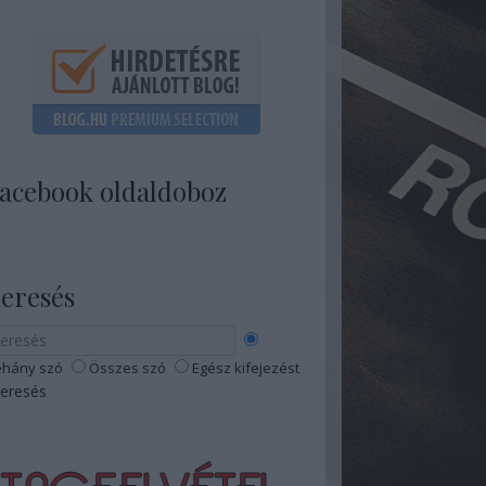
acebook oldaldoboz
eresés
hány szó
Összes szó
Egész kifejezést