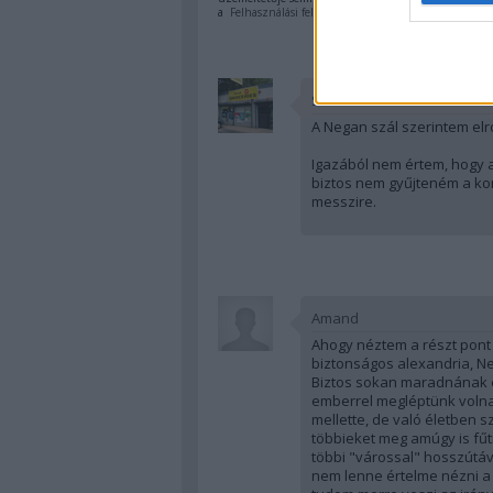
a
Felhasználási feltételekben
és az
adatvédelmi tájék
Serrin
A Negan szál szerintem elr
Igazából nem értem, hogy a
biztos nem gyűjteném a k
messzire.
Amand
Ahogy néztem a részt pont
biztonságos alexandria, 
Biztos sokan maradnának é
emberrel megléptünk volna.
mellette, de való életben s
többieket meg amúgy is fűt
többi "várossal" hosszútáv
nem lenne értelme nézni a