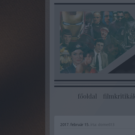
főoldal
filmkritiká
2017. február 15.
írta:
dome613