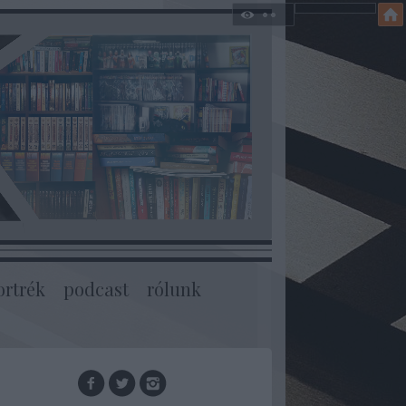
ortrék
podcast
rólunk