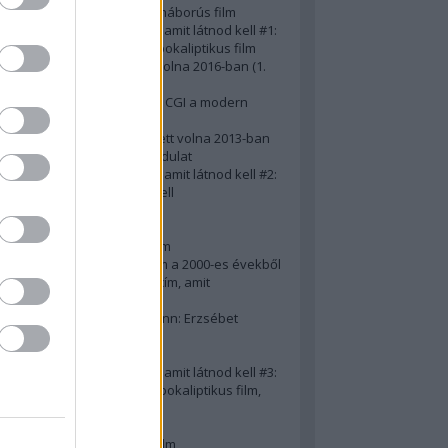
A 10 legjobb második világháborús film
50 posztapokaliptikus film, amit látnod kell #1:
A 10 legkreatívabb posztapokaliptikus film
20 film, amit látnod kellett volna 2016-ban (1.
rész)
Ezért néz ki borzasztóan a CGI a modern
filmekben (is)
15(+1) film, amit látnod kellett volna 2013-ban
A 15 legnagyobb filmes fordulat
50 posztapokaliptikus film, amit látnod kell #2:
10 zombifilm, amit látnod kell
A 10 legjobb gengszterfilm
A 10 legjobb Brad Pitt-film
A 10 legjobb Mel Gibson-film
Az igazi 10 legjobb akciófilm a 2000-es évekből
10 iszonyatos magyar filmcím, amit
megúsztunk 2016-ban
Könyvkritika: Brigitte Hamann: Erzsébet
királyné (2019)
A 10 legjobb Al Pacino - film
50 posztapokaliptikus film, amit látnod kell #3:
10 (nem is annyira) posztapokaliptikus film,
amit látnod kell
10 alulértékelt film - 2. rész
A 10 legjobb Matt Damon-film