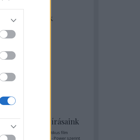
kiket szívesen
ézünk/olvasunk
rosta szerint
rkSide Joint
lmFreak
lmbook
lmtrailer
lmzabáló
sztes megmondja a tutit
gyar Film Adatbázis
zi Mánia app
zze meg az ember!
pcorn & Soda
pernatural Movies
ashnevelés
s & Calzone
 legolvasottabb írásaink
A 20 legjobb posztapokaliptikus film
A 15 legjobb időutazós film - Power szerint