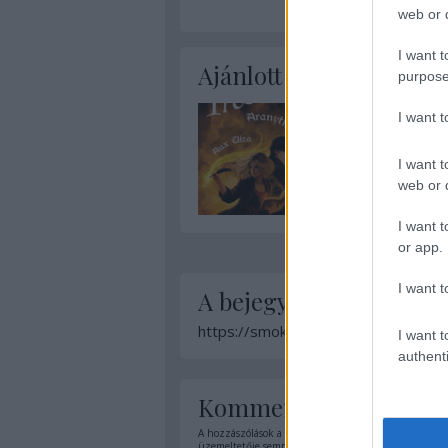
web or d
I want t
Ajánlott bejegyzések:
purpose
I want 
I want t
web or d
I want t
or app.
I want t
A bejegyzés trackback 
https://smokingbarrels.blog.hu/api
I want t
authenti
Kommentek:
A hozzászólások a
vonatkozó jogszabályok
értelmében
üzemeltetője semmilyen felelősséget nem vállal, azoka