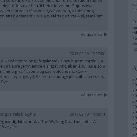
 a sorozat, de a 7. évad előtt már én is kezdtem ráunni
22
z elejétől kezdve hétről-hétre követem. Sajnos twd
El
egy-két marha jó rész volt egy évadban, a többi meg
zavették a tempót. Én is egyetértek az írtakkal, remélem
l.
Fr
né
tö
Válasz erre
16
Ma
(2
2017.02.16. 13:27:00
ül ki számomra hogy fogalmatok since high mi történik a
A
k a képregényt amire a sirizat valójában épül. As elsö 8
int mindìg ha 1 csomo ujj szereplöt hoznak(akik
ted a képregényt). Szerintem amúgy jók voltak a részek,
20
. Bye
20
20
Válasz erre
20
20
20
20
kingbarrels.blog.hu/
2017.02.18. 14:08:11
20
g mindig kitartanak a The Walking Dead mellett" - A
20
 16 végén:
20
20