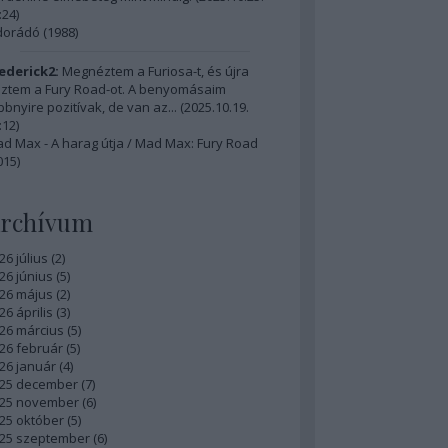
:24
)
dorádó (1988)
ederick2:
Megnéztem a Furiosa-t, és újra
ztem a Fury Road-ot. A benyomásaim
bbnyire pozitívak, de van az...
(
2025.10.19.
:12
)
d Max - A harag útja / Mad Max: Fury Road
015)
rchívum
26 július
(
2
)
26 június
(
5
)
26 május
(
2
)
26 április
(
3
)
26 március
(
5
)
26 február
(
5
)
26 január
(
4
)
25 december
(
7
)
25 november
(
6
)
25 október
(
5
)
25 szeptember
(
6
)