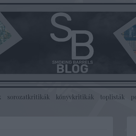
k
sorozatkritikák
könyvkritikák
toplisták
p