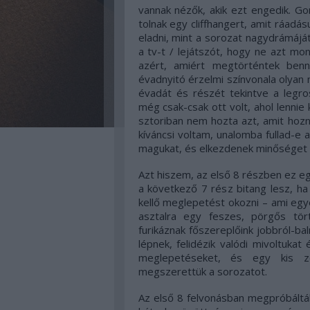
vannak nézők, akik ezt engedik. Go
tolnak egy cliffhangert, amit ráadás
eladni, mint a sorozat nagydrámáját
a tv-t / lejátszót, hogy ne azt mo
azért, amiért megtörténtek ben
évadnyitó érzelmi színvonala olyan 
évadát és részét tekintve a legro
még csak-csak ott volt, ahol lennie k
sztoriban nem hozta azt, amit hozn
kíváncsi voltam, unalomba fullad-e 
magukat, és elkezdenek minőséget 
Azt hiszem, az első 8 részben ez 
a következő 7 rész bitang lesz, ha
kellő meglepetést okozni – ami egyé
asztalra egy feszes, pörgős tör
furikáznak főszereplőink jobbról-b
lépnek, felidézik valódi mivoltukat
meglepetéseket, és egy kis zom
megszerettük a sorozatot.
Az első 8 felvonásban megpróbáltá