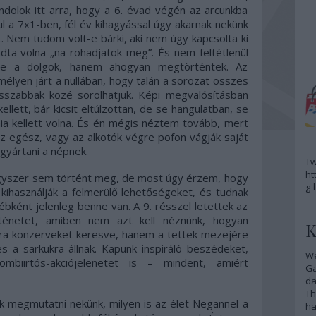
ndolok itt arra, hogy a 6. évad végén az arcunkba
ul a 7x1-ben, fél év kihagyással úgy akarnak nekünk
. Nem tudom volt-e bárki, aki nem úgy kapcsolta ki
ndta volna „na rohadjatok meg”. És nem feltétlenül
ne a dolgok, hanem ahogyan megtörténtek. Az
mélyen járt a nullában, hogy talán a sorozat összes
sszabbak közé sorolhatjuk. Képi megvalósításban
ellett, bár kicsit eltúlzottan, de se hangulatban, se
ia kellett volna. És én mégis néztem tovább, mert
az egész, vagy az alkotók végre pofon vágják saját
gyártani a népnek.
Tw
ht
egyszer sem történt meg, de most úgy érzem, hogy
g-
 kihasználják a felmerülő lehetőségeket, és tudnak
bként jelenleg benne van. A 9. résszel letettek az
ténetet, amiben nem azt kell néznünk, hogyan
K
alra konzerveket keresve, hanem a tettek mezejére
 és a sarkukra állnak. Kapunk inspiráló beszédeket,
We
biirtós-akciójelenetet is – mindent, amiért
G
da
Th
k megmutatni nekünk, milyen is az élet Negannel a
ha