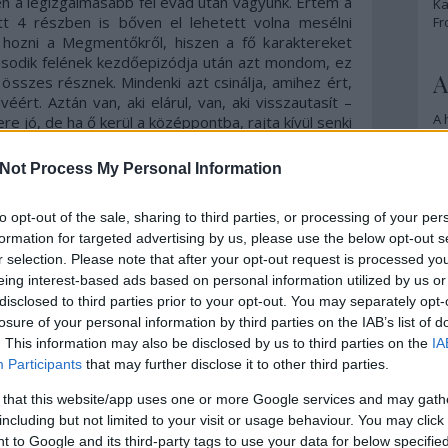
n a legizgalmasabb fél évad után vagyunk. Értem a
Ka
tt 4 részben is bőven el lehetett volna mesélni
Fr
 hozni a Megmentőkről, hiszen a fő karaktereket
második felének kezdőepizódja után azt mondom, ez
A
 összes résznek. Mindenki azt csinálja, amihez ért,
ért. Aztán van, aki elárul, van, aki visszautasít –
A 
re jó, de ha ő kerül a középpontba, rajta kívül senki
A
t figyelni senkire sem, ő pedig egy idő után –
Bo
odik. Végre itt egy rész, ahol nem kell vele
Not Process My Personal Information
Bo
en történik; egy ugrásra vagyunk a háborútól, ami
Cr
űnik, hogy meglepetésvendéget is üdvözölhetünk,
Le
to opt-out of the sale, sharing to third parties, or processing of your per
hogy ki lesz az (és főleg, mit akar).
Ma
formation for targeted advertising by us, please use the below opt-out s
Morgan és Carol a háttérben
r selection. Please note that after your opt-out request is processed y
vannak, de ismerve az alkotók
eing interest-based ads based on personal information utilized by us or
A
észjárását, nem maradnak ki
disclosed to third parties prior to your opt-out. You may separately opt-
p
semmiből, sőt, valószínűleg
losure of your personal information by third parties on the IAB’s list of
mindennek a közepébe fognak
. This information may also be disclosed by us to third parties on the
IA
An
csöppenni, ahogy szoktak; Ezékiel
Participants
that may further disclose it to other third parties.
Di
személyét viszont kihívás
Eg
megfejteni, az ő karakterét nagyon
 that this website/app uses one or more Google services and may gath
N
stílusosra és egyben titokzatosra
Ör
including but not limited to your visit or usage behaviour. You may click 
formálták (kicsit Michonne-
 to Google and its third-party tags to use your data for below specifi