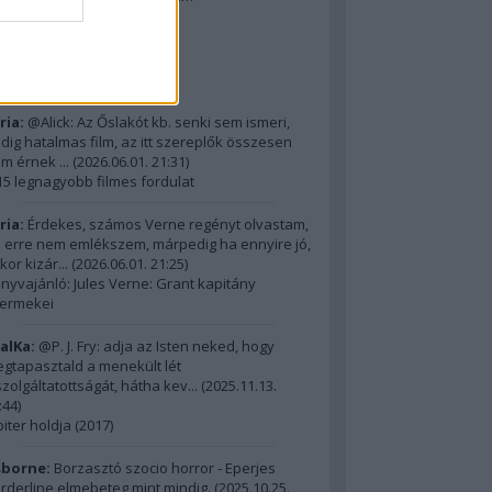
2014 ComingSoon - 5. rész
riss topikok
ria:
@Alick: Az Őslakót kb. senki sem ismeri,
dig hatalmas film, az itt szereplők összesen
m érnek ...
(
2026.06.01. 21:31
)
15 legnagyobb filmes fordulat
ria:
Érdekes, számos Verne regényt olvastam,
 erre nem emlékszem, márpedig ha ennyire jó,
kor kizár...
(
2026.06.01. 21:25
)
nyvajánló: Jules Verne: Grant kapitány
ermekei
alKa:
@P. J. Fry: adja az Isten neked, hogy
gtapasztald a menekült lét
szolgáltatottságát, hátha kev...
(
2025.11.13.
:44
)
piter holdja (2017)
borne:
Borzasztó szocio horror - Eperjes
rderline elmebeteg mint mindig.
(
2025.10.25.