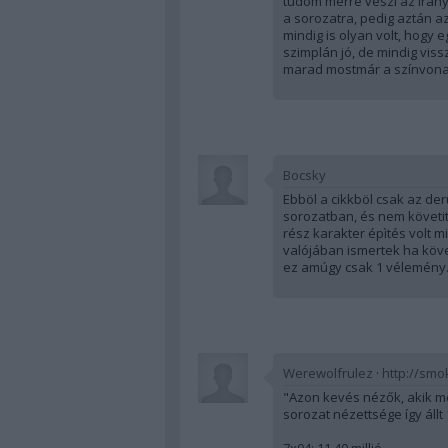
tudom merre veszi az irányt
a sorozatra, pedig aztán a
mindig is olyan volt, hogy 
szimplán jó, de mindig viss
marad mostmár a színvona
Bocsky
Ebböl a cikkböl csak az der
sorozatban, és nem követite
rész karakter épìtés volt m
valójában ismertek ha köve
ez amúgy csak 1 vélemény
Werewolfrulez
·
http://smo
"Azon kevés nézők, akik mé
sorozat nézettsége így állt