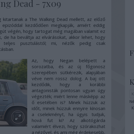
ing Dead - 7x09
 kitartanak a The Walking Dead mellett, az előző
az epizóddal kezdődően megkapják, amiért eddig
alagút végén, hogy tartogat még magában valamit ez
k, de ha beváltja az elvárásokat, akkor lehet, hogy
teljes pusztulástól; mi, nézők pedig csak
tásban.
F
Az, hogy Negan belépett a
sorozatba, és az új főgonosz
szerepében sütkérezik, alapjában
véve nem rossz dolog. A baj ott
K
kezdődik, hogy a korábbi
antagonisták pontosan ugyan úgy
végezték; miért lenne másképp az
Né
ő esetében is? Minek húzzuk az
időt, minek húzzuk ennyire kínosan
a cselekményt, ha úgyis tudjuk,
hová fut ki? Az alkotógárda
valamiért élvezi, hogy szórakozhat
a nézővel, és ami még érdekesebb,