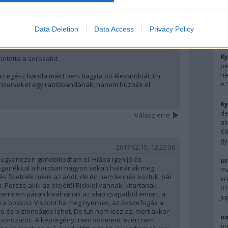
oztatóban
.
Data Deletion
Data Access
Privacy Policy
F
2017.02.15. 12:09:29
Ky
ontotta a sorozatot.
pe
ne
z egész banda miért nem hagyta ott Alexandriát. Én
A 
onzerveket egy rablóbandának, hanem húznék el
Ky
de
Válasz erre
ak
Kö
gy
2017.02.15. 12:22:36
 ugyanezen gondolkodtam el. Hiába igen jó és
ur
Neganékkal a harcban nagyon sokan halnának meg.
me
s fizetnék nekik az adót, de én nem lennék köztük, pár
ki
 Persze akik az elejétől Rickkel vannak, kitartanak
01
zerintem páran kiválnának az alap csapatból emiatt, a
Ju
i a bosszú. Viszont ha meg nyernek, az összefogás a
ú és biztonságos lehet. De tuti nem lesz az, mert akkor
os
 sorozatot.. A képregényt nem követem, ezért nem
bo