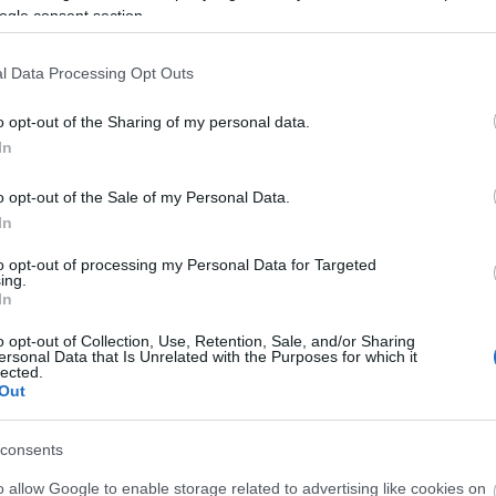
feelingem van vele kapcsolatban a
ogle consent section.
A
póráz miatt), Jézus viszont egy
n
sokkal barátibb karakterként tért
l Data Processing Opt Outs
ünk. A nagy kérdés az lesz, hogy ki melyik oldalon
rsdöntő is lehet, ugyanis egy ember is eldöntheti a
Bo
o opt-out of the Sharing of my personal data.
nyba.
Da
Fi
In
Fi
ben mindent megkaptunk, amiért megszerettük a
Fi
ogy a következő részek legalább ilyen tartalmasak
o opt-out of the Sale of my Personal Data.
Fi
tendő után újra 7 év bőség jön nekünk, nézőknek.
Li
In
sak az én kis saját téveszmém, de az biztos, hogy
Ma
 a választ. Addig is várjunk türelemmel (aki eddig
Mo
to opt-out of processing my Personal Data for Targeted
áték) és reménykedjünk, hogy ott vannak azok a
ing.
Né
yan régóta várunk.
In
Po
Su
o opt-out of Collection, Use, Retention, Sale, and/or Sharing
Tr
ersonal Data that Is Unrelated with the Purposes for which it
Ju
lected.
Out
A
consents
ozat
horror
thriller
o allow Google to enable storage related to advertising like cookies on