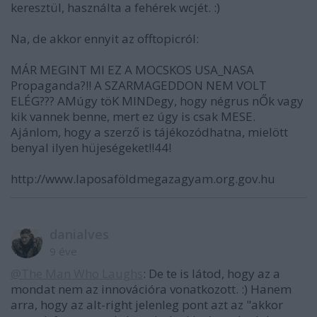
keresztül, használta a fehérek wcjét. :)
Na, de akkor ennyit az offtopicról:
MÁR MEGINT MI EZ A MOCSKOS USA_NASA
Propaganda?!! A SZARMAGEDDON NEM VOLT
ELÉG??? AMúgy töK MINDegy, hogy négrus nŐk vagy
kik vannek benne, mert ez úgy is csak MESE.
Ajánlom, hogy a szerző is tájékozódhatna, mielött
benyal ilyen hüjeségeket!!44!
http://www.laposaföldmegazagyam.org.gov.hu
danialves
9 éve
@The Man Who Laughs
: De te is látod, hogy az a
mondat nem az innovációra vonatkozott. :) Hanem
arra, hogy az alt-right jelenleg pont azt az "akkor