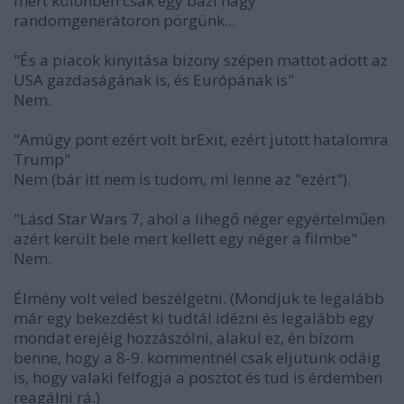
mert különben csak egy bazi nagy
randomgenerátoron pörgünk...
"És a piacok kinyitása bizony szépen mattot adott az
USA gazdaságának is, és Európának is"
Nem.
"Amúgy pont ezért volt brExit, ezért jutott hatalomra
Trump"
Nem (bár itt nem is tudom, mi lenne az "ezért").
"Lásd Star Wars 7, ahol a lihegő néger egyértelműen
azért került bele mert kellett egy néger a filmbe"
Nem.
Élmény volt veled beszélgetni. (Mondjuk te legalább
már egy bekezdést ki tudtál idézni és legalább egy
mondat erejéig hozzászólni, alakul ez, én bízom
benne, hogy a 8-9. kommentnél csak eljutunk odáig
is, hogy valaki felfogja a posztot és tud is érdemben
reagálni rá.)