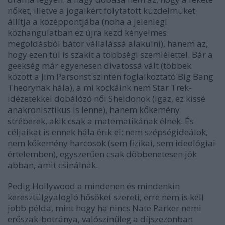
nőket, illetve a jogaikért folytatott küzdelmüket
állítja a középpontjába (noha a jelenlegi
közhangulatban ez újra kezd kényelmes
megoldásból bátor vállalássá alakulni), hanem az,
hogy ezen túl is szakít a többségi szemlélettel. Bár a
geekség már egyenesen divatossá vált (többek
között a Jim Parsonst szintén foglalkoztató Big Bang
Theorynak hála), a mi kockáink nem Star Trek-
idézetekkel dobálózó női Sheldonok (igaz, ez kissé
anakronisztikus is lenne), hanem kőkemény
stréberek, akik csak a matematikának élnek. És
céljaikat is ennek hála érik el: nem szépségideálok,
nem kőkemény harcosok (sem fizikai, sem ideológiai
értelemben), egyszerűen csak döbbenetesen jók
abban, amit csinálnak.
Pedig Hollywood a mindenen és mindenkin
keresztülgyalogló hősöket szereti, erre nem is kell
jobb példa, mint hogy ha nincs Nate Parker nemi
erőszak-botránya, valószínűleg a díjszezonban