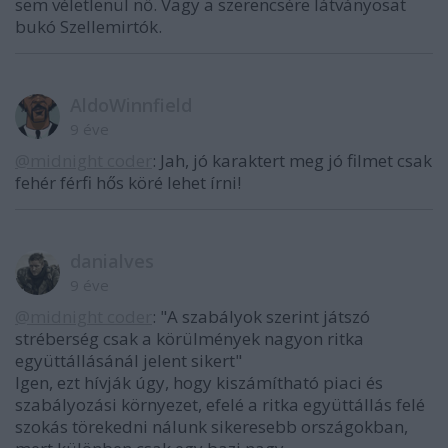
sem véletlenül nő. Vagy a szerencsére látványosat
bukó Szellemirtók.
AldoWinnfield
9 éve
@midnight coder
: Jah, jó karaktert meg jó filmet csak
fehér férfi hős köré lehet írni!
danialves
9 éve
@midnight coder
: "A szabályok szerint játszó
stréberség csak a körülmények nagyon ritka
együttállásánál jelent sikert"
Igen, ezt hívják úgy, hogy kiszámítható piaci és
szabályozási környezet, efelé a ritka együttállás felé
szokás törekedni nálunk sikeresebb országokban,