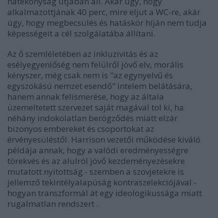
hatékonyság útjában áll. Akár úgy, hogy
alkalmazottjának 40 perc, mire eljut a WC-re, akár
úgy, hogy megbecsülés és hatáskör híján nem tudja
képességeit a cél szolgálatába állítani.
Az ő szemléletében az inkluzivitás és az
esélyegyenlőség nem felülről jövő elv, morális
kényszer, még csak nem is "az egynyelvű és
egyszokású nemzet esendő" intelem belátására,
hanem annak felismerése, hogy az általa
üzemeltetett szervezet saját magával tol ki, ha
néhány indokolatlan berögződés miatt elzár
bizonyos embereket és csoportokat az
érvényesüléstől. Harrison vezetői működése kiváló
példája annak, hogy a valódi eredményességre
törekvés és az alulról jövő kezdeményezésekre
mutatott nyitottság - szemben a szovjetekre is
jellemző tekintélyalapúság kontraszelekciójával -
hogyan transzformál át egy ideologikussága miatt
rugalmatlan rendszert .