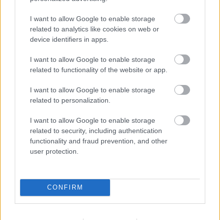
beszélgetni, nem valami egymondatos offtopic
faszságról és nem az írást el sem olvasva - filmet
I want to allow Google to enable storage
meg sem nézve, csak a téma alapján benyögött
related to analytics like cookies on web or
kopipészt közhelyekről. És ha ez ennyire nem megy,
device identifiers in apps.
akkor nem tudom, miért várja el bárki is, hogy
I want to allow Google to enable storage
foglalkozzak vele vagy hogy egyáltalán platformot
related to functionality of the website or app.
kapjon itt...
I want to allow Google to enable storage
related to personalization.
midnight coder
I want to allow Google to enable storage
9 éve
related to security, including authentication
"És elsősorban ezért beszélhetünk különösen is
functionality and fraud prevention, and other
fontos filmről: A számolás joga egy olyan korban áll
user protection.
ki a demokratikus berendezkedés és a versenyszféra
mellett, amelyben a társadalmi és piaci
szabadságjogok korlátozását látják egyre többen
CONFIRM
megoldásnak, a szabályok szerint játszó stréberség
helyett pedig a forrófejű rombolás nyer teret"