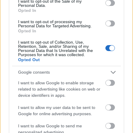
Csak a tisztesség kedvéért:
I want to opt-out of the Sale of my
Personal Data.
1. Ha minden ember, akit minket önként vagy nem
Opted In
önként elhagyott, annyi olvasót képviselt volna, mint
azt ő gondolta, akkor már jócskán negatívban
I want to opt-out of processing my
Personal Data for Targeted Advertising.
tartana az olvasottság, ehhez képest az köszöni
Opted In
szépen, jól van. Másrészt aki azon az alapon olvas
egy oldalt, hogy lehet-e ott buzizni vagy zsidózni, az
I want to opt-out of Collection, Use,
szerintem eleve nagyon rossz helyen van egy filmes
Retention, Sale, and/or Sharing of my
Personal Data that Is Unrelated with the
blogon, és inkább a kuruc.info-t kéne látogatnia
Purposes for which it was collected.
helyettünk, szóval szerintem ez abszolút win-win
Opted Out
szituáció lenne. Magyarul engem felesleges
ilyenekkel fenyegetni.
Google consents
2. Jellemzően nem működik, ha indirekt módon
I want to allow Google to enable storage
próbálok kommunikálni veled, szóval akkor inkább
related to advertising like cookies on web or
megpróbálom egyértelműen: magasról leszarom,
device identifiers in apps.
hogy mi milyen arányban megy a tévében, egyrészt
akármennyit erőlködsz sem fogok belemenni ebbe a
I want to allow my user data to be sent to
fotelnáci-kultúrharcos témába, másrészt úgy
Google for online advertising purposes.
végképp nem, te sem tisztelsz meg azzal, hogy az én
gondolataimra reagálj... Szóval kérlek fogd már fel
I want to allow Google to send me
végre, hogy a posztom alatt a posztról szeretnék
personalized advertising.