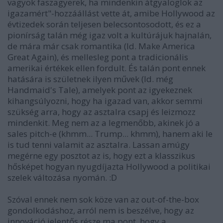
vagyok faszagyerek, ha mindenkin átgyaloglok az
igazamért"-hozzáállást vette át, amibe Hollywood az
évtizedek során teljesen belecsontosodott, és ez a
pionírság talán még igaz volt a kultúrájuk hajnalán,
de mára már csak romantika (ld. Make America
Great Again), és mellesleg pont a tradicionális
amerikai értékek ellen fordult. És talán pont ennek
hatására is születnek ilyen művek (ld. még
Handmaid's Tale), amelyek pont az igyekeznek
kihangsúlyozni, hogy ha igazad van, akkor semmi
szükség arra, hogy az asztalra csapj és leizmozz
mindenkit. Meg nem az a legmenőbb, akinek jó a
sales pitch-e (khmm... Trump... khmm), hanem aki le
is tud tenni valamit az asztalra. Lassan amúgy
megérne egy posztot az is, hogy ezt a klasszikus
hősképet hogyan nyugdíjazta Hollywood a politikai
szelek változása nyomán. :D
Szóval ennek nem sok köze van az out-of-the-box
gondolkodáshoz, arról nem is beszélve, hogy az
innováció jelentős része ma pont, hogy a