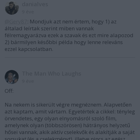
danialves
9 éve
@Gery87
: Mondjuk azt nem értem, hogy 1) az
általad leírtak szerint miben vannak
félremagyarázva ezek a szavak és ezt mire alapozod
2) bármilyen későbbi példa hogy lenne releváns
ezzel kapcsolatban.
The Man Who Laughs
9 éve
Off:
Na nekem is sikerült végre megnéznem. Alapvetően
azt kaptam, amit vártam. Egyetértek a cikkel: tényleg
örvendetes, egy olyan elnyomásról szoló film,
amelynek olyan (többszörösen) hátrányos helyzetű
hősei vannak, akik aktív cselekvők és alakítják a saját
sorsukat (és a cselekményt), illetve nincs az egész