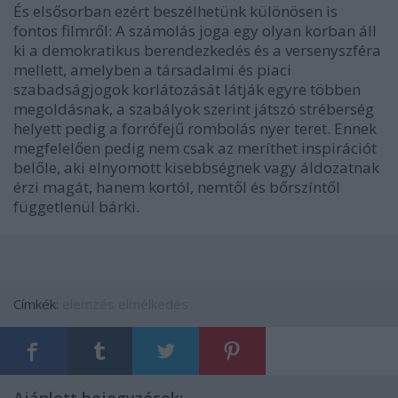
És elsősorban ezért beszélhetünk különösen is
fontos filmről: A számolás joga egy olyan korban áll
ki a demokratikus berendezkedés és a versenyszféra
mellett, amelyben a társadalmi és piaci
szabadságjogok korlátozását látják egyre többen
megoldásnak, a szabályok szerint játszó stréberség
helyett pedig a forrófejű rombolás nyer teret. Ennek
megfelelően pedig nem csak az meríthet inspirációt
belőle, aki elnyomott kisebbségnek vagy áldozatnak
érzi magát, hanem kortól, nemtől és bőrszíntől
függetlenül bárki.
Címkék:
elemzés
elmélkedés
Ajánlott bejegyzések: