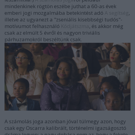
mindenkinek rögtön eszébe juthat a 60-as évek
emberi jogi mozgalmába betekintést adó
A segítség
,
illetve az ugyanezt a "zseniális kisebbségi tudós"-
motívumot felhasználó
Kódjátszma
, és akkor még
csak az elmúlt 5 évről és nagyon triviális
párhuzamokról beszéltünk csak.
A számolás joga azonban jóval túlmegy azon, hogy
csak egy Oscarra kalibrált, történelmi igazságosztó
dráma legyen: a nagy dobása nem az, hogy a fekete