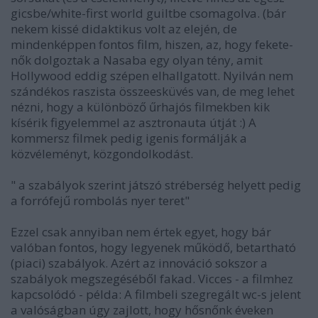
gicsbe/white-first world guiltbe csomagolva. (bár
nekem kissé didaktikus volt az elején, de
mindenképpen fontos film, hiszen, az, hogy fekete-
nők dolgoztak a Nasaba egy olyan tény, amit
Hollywood eddig szépen elhallgatott. Nyilván nem
szándékos raszista összeesküvés van, de meg lehet
nézni, hogy a különböző űrhajós filmekben kik
kísérik figyelemmel az asztronauta útját :) A
kommersz filmek pedig igenis formálják a
közvéleményt, közgondolkodást.
" a szabályok szerint játszó stréberség helyett pedig
a forrófejű rombolás nyer teret"
Ezzel csak annyiban nem értek egyet, hogy bár
valóban fontos, hogy legyenek működő, betartható
(piaci) szabályok. Azért az innováció sokszor a
szabályok megszegéséből fakad. Vicces - a filmhez
kapcsolódó - példa: A filmbeli szegregált wc-s jelent
a valóságban úgy zajlott, hogy hősnőnk éveken