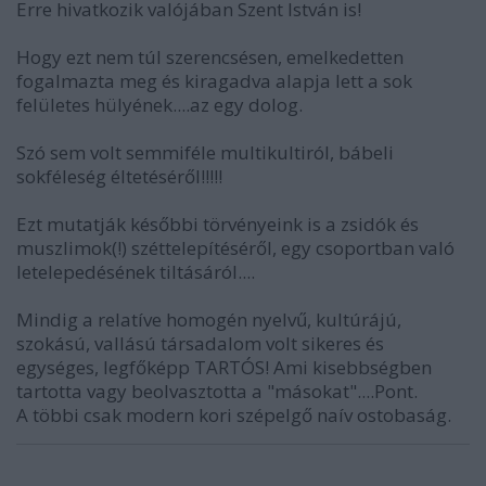
Erre hivatkozik valójában Szent István is!
Hogy ezt nem túl szerencsésen, emelkedetten
fogalmazta meg és kiragadva alapja lett a sok
felületes hülyének....az egy dolog.
Szó sem volt semmiféle multikultiról, bábeli
sokféleség éltetéséről!!!!!
Ezt mutatják későbbi törvényeink is a zsidók és
muszlimok(!) széttelepítéséről, egy csoportban való
letelepedésének tiltásáról....
Mindig a relatíve homogén nyelvű, kultúrájú,
szokású, vallású társadalom volt sikeres és
egységes, legfőképp TARTÓS! Ami kisebbségben
tartotta vagy beolvasztotta a "másokat"....Pont.
A többi csak modern kori szépelgő naív ostobaság.