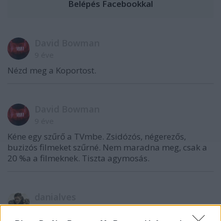
David Bowman
9 éve
Nézd meg a Koportost.
David Bowman
9 éve
Kéne egy szűrő a TVmbe. Zsidózós, négerezős,
buzizós filmeket szűrné. Nem maradna meg, csak a
20 %a a filmeknek. Tiszta agymosás.
danialves
9 éve