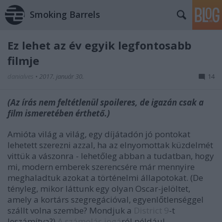
Smoking Barrels
Ez lehet az év egyik legfontosabb
filmje
danialves
•
2017. január 30.
14
(Az írás nem feltétlenül spoileres, de igazán csak a
film ismeretében érthető.)
Amióta világ a világ, egy díjátadón jó pontokat
lehetett szerezni azzal, ha az elnyomottak küzdelmét
vittük a vászonra - lehetőleg abban a tudatban, hogy
mi, modern emberek szerencsére már mennyire
meghaladtuk azokat a történelmi állapotokat. (De
tényleg, mikor láttunk egy olyan Oscar-jelöltet,
amely a kortárs szegregációval, egyenlőtlenséggel
szállt volna szembe? Mondjuk a
District 9
-t
leszámítva?)
A számolás jogá
ról például