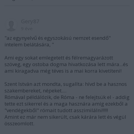
Gery87
9 éve
"az egynyelvű és egyszokású nemzet esendő"
intelem belátására, "
Ami egy sokat emlegetett és félremagyarázott
szöveg, egy ostoba dogma hivatkozása lett mára...és
ami kiragadva még téves is a mai korra kivetíteni!
Szent István azt mondta, sugallta: hívd be a hasznos
szakembereket, népeket....
Rómával példálózik, de Róma - ne felejtsük el - addig
tette ezt sikerrel és a maga hasznára amíg ezekből a
"vendégekből" rómait tudott asszimilálni!!!!!
Amint ez már nem sikerült, csak kárára lett és végül
összeomlott.