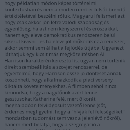
hogy példátlan módon képes történelmi
kontextusban és nem a modern ember felsőbbrendű
értékítéletével beszélni róluk. Magyarul felismeri azt,
hogy csak akkor jön létre valódi szabadság és
egyenlőség, ha azt nem kényszerrel és erőszakkal,
hanem egy eleve demokratikus rendszeren belül
sikerül kivívni - és ha eleve jól működik ez a rendszer,
akkor semmi sem állhat a fejlődés útjába. Ugyanezt
láthatjuk egy kicsit más megközelítésben Al
Harrison karakterén keresztül is: ugyan nem történik
direkt szembeállítás a szovjet rendszerrel, de
egyértelmű, hogy Harrison össze jó döntését annak
köszönheti, hogy alkalmazkodik a piaci verseny
diktálta követelményekhez. A filmben sehol nincs
kimondva, hogy a nagyfőnök azért tenne
gesztusokat Katherine felé, mert ő korát
meghaladóan felvilágosult vezető lenne (sőt,
érdemes megfigyelni, hogy a "hívják fel feleségeiket"
mondatban tudomást sem vesz a jelenlévő nőkről),
hanem mert belátja, hogy a szegregáció a