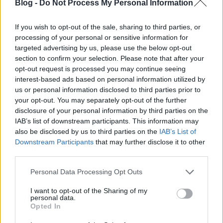
@David Bowman
: Vigyázz, mert aztán még
Blog -
Do Not Process My Personal Information
megtetszik az ötlet nekem is, és én meg a blogra
alkalmazok egy szűrőt, ami a zsidózós, négerezős,
If you wish to opt-out of the sale, sharing to third parties, or
buzizós kommentelőket szűri...
processing of your personal or sensitive information for
targeted advertising by us, please use the below opt-out
section to confirm your selection. Please note that after your
opt-out request is processed you may continue seeing
David Bowman
interest-based ads based on personal information utilized by
9 éve
us or personal information disclosed to third parties prior to
your opt-out. You may separately opt-out of the further
Tedd azt. Elveszted az olvasóid 20%át. Inkább
disclosure of your personal information by third parties on the
gondolkodj el rajta. Ellenőrizd, bármelyik esti
IAB’s list of downstream participants. This information may
programon.
also be disclosed by us to third parties on the
IAB’s List of
Downstream Participants
that may further disclose it to other
third parties.
danialves
Please note that this website/app uses one or more Google
Personal Data Processing Opt Outs
9 éve
services and may gather and store information including but
@David Bowman
: Oké, engem nem kell sokat
not limited to your visit or usage behaviour. You may click to
I want to opt-out of the Sharing of my
personal data.
győzködni...
grant or deny consent to Google and its third-party tags to
Opted In
use your data for below specified purposes in below Google
consent section.