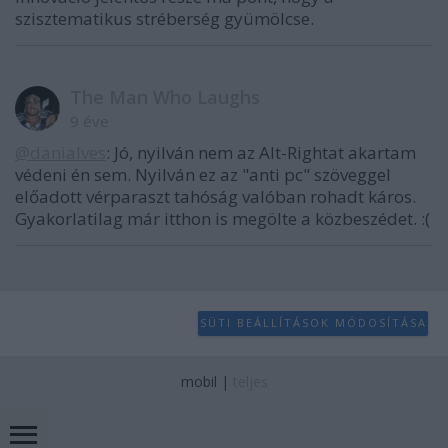
szisztematikus stréberség gyümölcse.
The Man Who Laughs
9 éve
@danialves
: Jó, nyilván nem az Alt-Rightat akartam
védeni én sem. Nyilván ez az "anti pc" szöveggel
előadott vérparaszt tahóság valóban rohadt káros.
Gyakorlatilag már itthon is megölte a közbeszédet. :(
SÜTI BEÁLLÍTÁSOK MÓDOSÍTÁSA
mobil
|
teljes