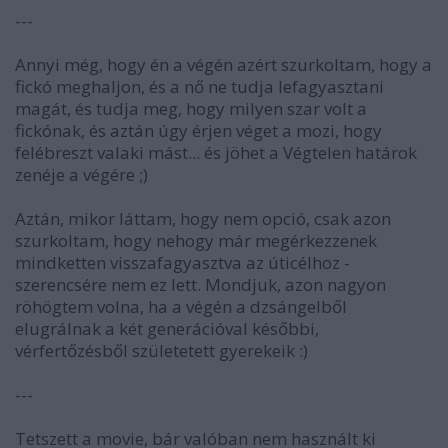
---
Annyi még, hogy én a végén azért szurkoltam, hogy a
fickó meghaljon, és a nő ne tudja lefagyasztani
magát, és tudja meg, hogy milyen szar volt a
fickónak, és aztán úgy érjen véget a mozi, hogy
felébreszt valaki mást... és jöhet a Végtelen határok
zenéje a végére ;)
Aztán, mikor láttam, hogy nem opció, csak azon
szurkoltam, hogy nehogy már megérkezzenek
mindketten visszafagyasztva az úticélhoz -
szerencsére nem ez lett. Mondjuk, azon nagyon
röhögtem volna, ha a végén a dzsángelből
elugrálnak a két generációval későbbi,
vérfertőzésből születetett gyerekeik :)
---
Tetszett a movie, bár valóban nem használt ki