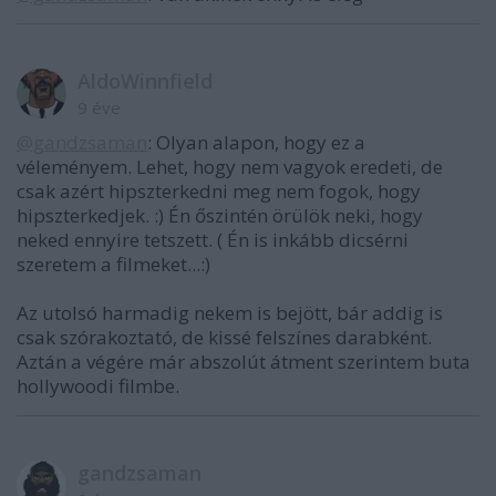
AldoWinnfield
9 éve
@gandzsaman
: Olyan alapon, hogy ez a
véleményem. Lehet, hogy nem vagyok eredeti, de
csak azért hipszterkedni meg nem fogok, hogy
hipszterkedjek. :) Én őszintén örülök neki, hogy
neked ennyire tetszett. ( Én is inkább dicsérni
szeretem a filmeket...:)
Az utolsó harmadig nekem is bejött, bár addig is
csak szórakoztató, de kissé felszínes darabként.
Aztán a végére már abszolút átment szerintem buta
hollywoodi filmbe.
gandzsaman