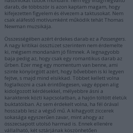
hasonlókat tudok mondani: nem egy világmegváltó
darab, de többször is azon kaptam magam, hogy
kifejezetten figyelem és élvezem a taktusokat. Nem
csak aláfestő motívumként működik tehát Thomas
Newman muzsikája.
Összességében azért érdekes darab ez a
Passengers
.
A nagy kritikai össztüzet szerintem nem érdemelte
ki, mégsem mondanám jó filmnek. A legnagyobb
baja pedig az, hogy csak egy romantikus darab az
űrben. Ezer meg egy momentum van benne, ami
szinte könyörgött azért, hogy bővebben is ki legyen
fejtve, s majd mind elsikkad. Többet kellett volna
foglalkozni a csak érintőlegesen, vagy éppen alig
kidolgozott kérdésekkel, mélyebbre ásni a
karakterek közti kapcsolatban, a hajón töltött életük
buktatóiban. Az sem érdekelt volna, ha fél órával
hosszabb lesz a végső mű. A kihagyott ziccerek
sokasága egyszerűen zavar, mint ahogy az
összecsapott utolsó harmad is. Ennek ellenére
vállalható, két sztárjának köszönhetően