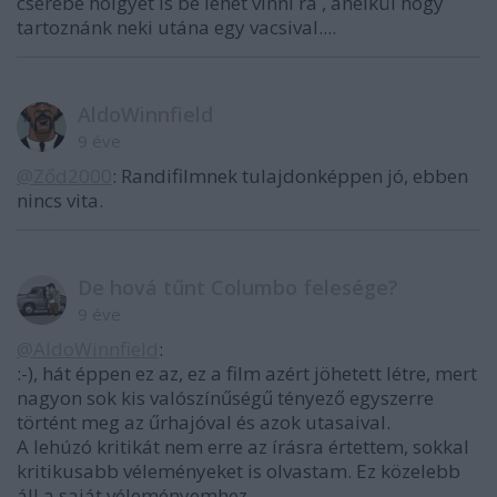
cserébe hölgyet is be lehet vinni rá , anélkül hogy
tartoznánk neki utána egy vacsival....
AldoWinnfield
9 éve
@Ződ2000
: Randifilmnek tulajdonképpen jó, ebben
nincs vita.
De hová tűnt Columbo felesége?
9 éve
@AldoWinnfield
:
:-), hát éppen ez az, ez a film azért jöhetett létre, mert
nagyon sok kis valószínűségű tényező egyszerre
történt meg az űrhajóval és azok utasaival.
A lehúzó kritikát nem erre az írásra értettem, sokkal
kritikusabb véleményeket is olvastam. Ez közelebb
áll a saját véleményemhez.