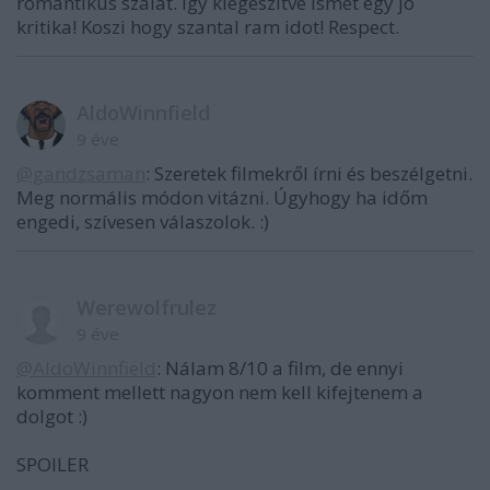
romantikus szalat. Igy kiegeszitve ismet egy jo
kritika! Koszi hogy szantal ram idot! Respect.
AldoWinnfield
9 éve
@gandzsaman
: Szeretek filmekről írni és beszélgetni.
Meg normális módon vitázni. Úgyhogy ha időm
engedi, szívesen válaszolok. :)
Werewolfrulez
9 éve
@AldoWinnfield
: Nálam 8/10 a film, de ennyi
komment mellett nagyon nem kell kifejtenem a
dolgot :)
SPOILER