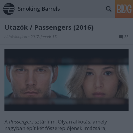
Smoking Barrels
Utazók / Passengers (2016)
AldoWinnfield
•
2017. január 17.
33
A
Passengers
sztárfilm. Olyan alkotás, amely
nagyban épít két főszereplőjének imázsára,