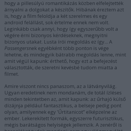
hogy a pillesúlyú romantikázás közben elfelejtették
árnyalni a dolgokat a készítők. Hibának éreztem azt
is, hogy a film feloldja a két szerelmes és egy
android felállást, sok értelme ennek nem volt.
Leginkább csak annyi, hogy így egyszerűbb volt a
végére érni bizonyos kérdéseknek, megnyitni
bizonyos utakat. Lusta írói megoldás ez így... A
Passengers
nek egyébként több ponton is vége
lehetne, és mindegyik bátrabb megoldás lenne, mint
amit végül kapunk: érthető, hogy ezt a befejezést
választották, de szeretni kevésbé tudom miatta a
filmet.
Amire viszont nincs panaszom, az a látványvilág.
Ugyan eredetinek nem mondanám, de totál ízléses
minden tekintetben az, amit kapunk: az űrhajó külső
dizájnja például fantasztikus, a belseje pedig pont
olyan, amilyennek egy 'Űrtitanicot” elképzelne az
ember. Lekerekített formák, egyszerre futurisztikus,
mégis barátságos helyiségek jellemzik. A zenéről is