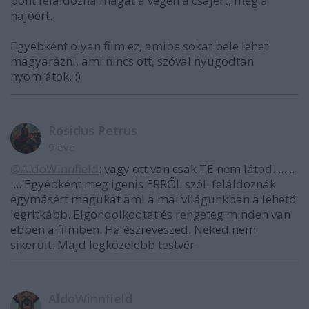
pont feláldozná magát a végén a csajért, meg a
hajóért.
Egyébként olyan film ez, amibe sokat bele lehet
magyarázni, ami nincs ott, szóval nyugodtan
nyomjátok. :)
Rosidus Petrus
9 éve
@AldoWinnfield
: vagy ott van csak TE nem látod........
.... Egyébként meg igenis ERRŐL szól: feláldoznák
egymásért magukat ami a mai világunkban a lehető
legritkább. Elgondolkodtat és rengeteg minden van
ebben a filmben. Ha észreveszed. Neked nem
sikerült. Majd legközelebb testvér
AldoWinnfield