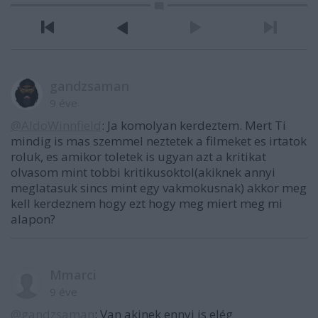
gandzsaman
9 éve
@AldoWinnfield
: Ja komolyan kerdeztem. Mert Ti
mindig is mas szemmel neztetek a filmeket es irtatok
roluk, es amikor toletek is ugyan azt a kritikat
olvasom mint tobbi kritikusoktol(akiknek annyi
meglatasuk sincs mint egy vakmokusnak) akkor meg
kell kerdeznem hogy ezt hogy meg miert meg mi
alapon?
Mmarci
9 éve
@gandzsaman
: Van akinek ennyi is elég