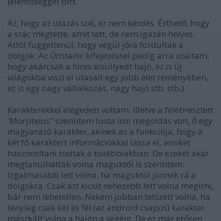
jelentőséggel bírt.
Az, hogy az utazás sok, ez nem kérdés. Érthető, hogy
a srác megtette, amit tett, de nem igazán helyes.
Attól függetlenül, hogy végül jóra fordultak a
dolgok. Az Űrtitanic kifejezéssel pedig arra utaltam,
hogy akárcsak a híres elsüllyedt hajó, ez is új
világokba viszi el utasait egy jobb élet reményében,
ez is egy nagy vállalkozás, nagy hajó stb. stb.)
Karakterekkel elégedett voltam. Illetve a felébresztett
'Morpheus" szerintem lusta írói megoldás volt, ő egy
magyarázó karakter, akinek az a funkciója, hogy a
két fő karaktert információkkal lássa el, amiket
hasznosítani tudtak a továbbiakban. De ezeket akár
megtanulhatták volna maguktól is szerintem.
Izgalmasabb lett volna, ha maguktól jönnek rá a
dolgokra. Csak azt kicsit nehezebb lett volna megírni,
bár nem lehetetlen. Nekem jobban tetszett volna, ha
tényleg csak két és fél (az android csapos) karakter
mászkált volna a hajón a végéig. De ez már erősen