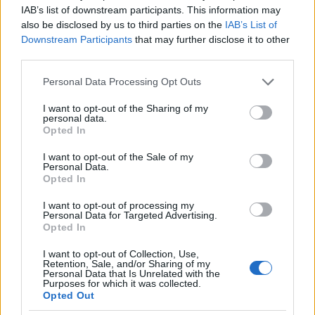
@Kicknick
: A film végén kiderül. De ezt a srác nem
IAB’s list of downstream participants. This information may
tudta, csak később jutott a tudomásáar. Azzal, hogy
also be disclosed by us to third parties on the
IAB’s List of
felkeltette a csajt minimum megfosztotta a teljes
Downstream Participants
that may further disclose it to other
élettől: az pedig már megint más kérdés, hogy
third parties.
később a csaj inkább azt választotta, hogy a hajón
éli le az életét. Ettől még joga nem volt joga a
Please note that this website/app uses one or more Google
Personal Data Processing Opt Outs
srácnak ahhoz, hogy felkeltse őt. És azért írtam, hogy
services and may gather and store information including but
kvázi gyilkossággal érne fel, tehát félig-meddig,
not limited to your visit or usage behaviour. You may click to
I want to opt-out of the Sharing of my
personal data.
többé-kevésbé, majdhogynem, szinte,
grant or deny consent to Google and its third-party tags to
Opted In
use your data for below specified purposes in below Google
megközelítőleg stb. Tehát a srác lépése minimum
consent section.
megkérdőjelezhető (még ha az ő szempontjából
I want to opt-out of the Sale of my
Personal Data.
érthető is), más kérdés, hogy végül boldogan élnek,
Opted In
míg meg nem halnak.
I want to opt-out of processing my
Personal Data for Targeted Advertising.
Egyébként meg az, hogy találsz közös pontokat a
Opted In
kritikákban, az azért van, mert hasonlóan
értelmezték a filmet ezek az emberek. Nem azért,
I want to opt-out of Collection, Use,
mert nem is látták azt. De legközelebb majd
Retention, Sale, and/or Sharing of my
Personal Data that Is Unrelated with the
videózóm magam a film közben, és linkelem az írás
Purposes for which it was collected.
mellé. :)
Opted Out