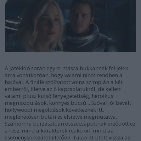
A játékidő során egyre-másra bukkannak fel jelek
arra vonatkozóan, hogy valami nincs rendben a
hajóval. A finálé szólhatott volna szimplán a két
emberről, illetve az ő kapcsolatukról, de kellett
valami plusz külső fenyegetettség, heroikus
megmozdulások, könnyes búcsú... Szóval jól bevált
hollywoodi megoldások következnek itt,
meglehetősen bután és elsietve megmutatva.
Számomra borzasztóan összecsapottnak érződött ez
a rész, mind a karakterek reakcióit, mind az
eseménysorozatot illetően. Talán itt ütött vissza az,