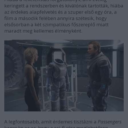
keringett a rendszerben és kiválónak tartották, hiába
az érdekes alapfelvetés és a szuper első egy óra, a
film a második felében annyira szétesik, hogy
elsősorban a két szimpatikus főszereplő miatt
maradt meg kellemes élményként.
A legfontosabb, amit érdemes tisztázni a
Passengers
kapcsán az az, hogy a sci-fi rész meglehetősen