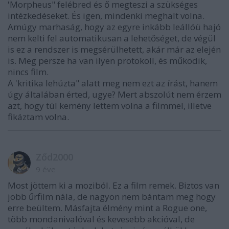
'Morpheus" felébred és ő megteszi a szükséges
intézkedéseket. És igen, mindenki meghalt volna.
Amúgy marhaság, hogy az egyre inkább leállóü hajó
nem kelti fel automatikusan a lehetőséget, de végül
is ez a rendszer is megsérülhetett, akár már az elején
is. Meg persze ha van ilyen protokoll, és működik,
nincs film.
A 'kritika lehúzta" alatt meg nem ezt az írást, hanem
úgy általában érted, ugye? Mert abszolút nem érzem
azt, hogy túl kemény lettem volna a filmmel, illetve
fikáztam volna.
Ződ2000
9 éve
Most jöttem ki a moziból. Ez a film remek. Biztos van
jobb űrfilm nála, de nagyon nem bántam meg hogy
erre beültem. Másfajta élmény mint a Rogue one,
több mondanivalóval és kevesebb akcióval, de