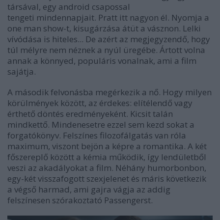
társával, egy android csapossal
tengeti mindennapjait. Pratt itt nagyon él. Nyomja a
one man show-t, kisugárzása átüt a vásznon. Lelki
vívódása is hiteles... De azért az megjegyzendő, hogy
túl mélyre nem néznek a nyúl üregébe. Ártott volna
annak a könnyed, populáris vonalnak, ami a film
sajátja.
A második felvonásba megérkezik a nő. Hogy milyen
körülmények között, az érdekes: elítélendő vagy
érthető döntés eredményeként. Kicsit talán
mindkettő. Mindenesetre ezzel sem kezd sokat a
forgatókönyv. Felszínes filozofálgatás van róla
maximum, viszont bejön a képre a romantika. A két
főszereplő között a kémia működik, így lendületből
veszi az akadályokat a film. Néhány humorbonbon,
egy-két visszafogott szexjelenet és máris következik
a végső harmad, ami gajra vágja az addig
felszínesen szórakoztató Passengerst.