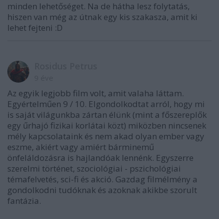
minden lehetőséget. Na de hátha lesz folytatás,
hiszen van még az útnak egy kis szakasza, amit ki
lehet fejteni :D
Rosidus Petrus
9 éve
Az egyik legjobb film volt, amit valaha láttam.
Egyértelműen 9 / 10. Elgondolkodtat arról, hogy mi
is saját világunkba zártan élünk (mint a főszereplők
egy űrhajó fizikai korlátai közt) miközben nincsenek
mély kapcsolataink és nem akad olyan ember vagy
eszme, akiért vagy amiért bárminemű
önfeláldozásra is hajlandóak lennénk. Egyszerre
szerelmi történet, szociológiai - pszichológiai
témafelvetés, sci-fi és akció. Gazdag filmélmény a
gondolkodni tudóknak és azoknak akikbe szorult
fantázia.