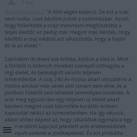
9 éve
@AldoWinnfield
: "A film végén kiderül. De ezt a srác
nem tudta, csak később jutott a tudomásáar. Azzal,
hogy felkeltette a csajt minimum megfosztotta a
teljes élettől: az pedig már megint más kérdés, hogy
később a csaj inkább azt választotta, hogy a hajón
éli le az életét."
Szerintem itt téved sok kritika, köztük a tied is. Mint
a filmből is kiderült mindkét szereplő otthagyta a
régi életét, és belevágott valami teljesen
ismeretlenbe. A csaj 240 év múlva akart visszatérni a
Földre amikor már senki akit ismert nem élne, és a
jövőbeli Földről sem lehetett semmilyen ismerete. A
srác meg egyszerűen egy teljesen új életet akart
kezdeni megint csak bármiféle korábbi emberi
kapcsolat nélkül az ismeretlenben. Ha így nézzük,
akkor ehhez képest az, hogy rátaláltak egymásra egy
olyan érzelmi kapcsot jelentett ami értékesebbnek
bizonyult ezeknél a jövőképeknél. És ezt próbálta