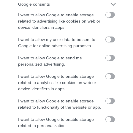
Google consents
AldoWinnfield
I want to allow Google to enable storage
related to advertising like cookies on web or
9 éve
device identifiers in apps.
@gandzsaman:
Egy magányos ember találkozik egy lánnyal, akivel
I want to allow my user data to be sent to
egymásba szeretnek, s bár kapcsolatuk egy
Google for online advertising purposes.
hazugság miatt holtpontra érkezik, végül külső
események ismét egymás mellé sodorják őket. Ez
I want to allow Google to send me
nagyon(!) leegyszerűsítve a történet. Szerintem
personalized advertising.
egyértelműen a két karakter, a köztük kialakuló
kapcsolat adja a film esszenciáját, azaz az ő
I want to allow Google to enable storage
related to analytics like cookies on web or
románcuk. Ez egy romantikus történet.
device identifiers in apps.
Erre rakodik rá a sci-fi vonal, hogy ők egy űrhajón
I want to allow Google to enable storage
vannak, amit még 90 évig nem tudnak elhagyni, be
related to functionality of the website or app.
vannak zárva oda. És szerintem az űrhajóval, illetve a
tudományos vonallal sokat nem foglalkoznak. Nem
I want to allow Google to enable storage
ezen van a hangsúly, szerintem inkább az egyénen, a
related to personalization.
két főszereplőn.