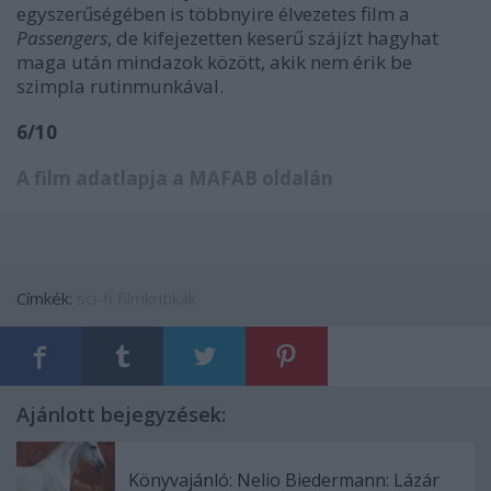
egyszerűségében is többnyire élvezetes film a
Passengers
, de kifejezetten keserű szájízt hagyhat
maga után mindazok között, akik nem érik be
szimpla rutinmunkával.
6/10
A film adatlapja a MAFAB oldalán
Címkék:
sci-fi
filmkritikák
Ajánlott bejegyzések:
Könyvajánló: Nelio Biedermann: Lázár