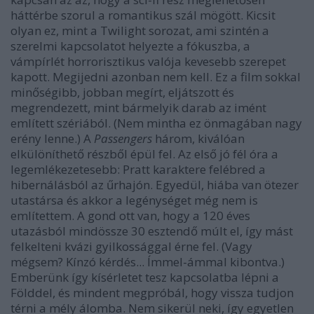
háttérbe szorul a romantikus szál mögött. Kicsit
olyan ez, mint a Twilight sorozat, ami szintén a
szerelmi kapcsolatot helyezte a fókuszba, a
vámpírlét horrorisztikus valója kevesebb szerepet
kapott. Megijedni azonban nem kell. Ez a film sokkal
minőségibb, jobban megírt, eljátszott és
megrendezett, mint bármelyik darab az imént
említett szériából. (Nem mintha ez önmagában nagy
erény lenne.) A
Passengers
három, kiválóan
elkülöníthető részből épül fel. Az első jó fél óra a
legemlékezetesebb: Pratt karaktere felébred a
hibernálásból az űrhajón. Egyedül, hiába van ötezer
utastársa és akkor a legénységet még nem is
említettem. A gond ott van, hogy a 120 éves
utazásból mindössze 30 esztendő múlt el, így mást
felkelteni kvázi gyilkossággal érne fel. (Vagy
mégsem? Kínzó kérdés... Ímmel-ámmal kibontva.)
Emberünk így kísérletet tesz kapcsolatba lépni a
Földdel, és mindent megpróbál, hogy vissza tudjon
térni a mély álomba. Nem sikerül neki, így egyetlen