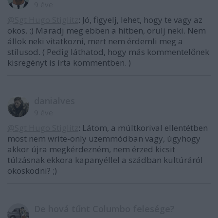
9 éve
@Sgt Hugo Stiglitz
: Jó, figyelj, lehet, hogy te vagy az
okos. :) Maradj meg ebben a hitben, örülj neki. Nem
állok neki vitatkozni, mert nem érdemli meg a
stílusod. ( Pedig láthatod, hogy más kommentelőnek
kisregényt is írta kommentben. )
danialves
9 éve
@Sgt Hugo Stiglitz
: Látom, a múltkorival ellentétben
most nem write-only üzemmódban vagy, úgyhogy
akkor újra megkérdezném, nem érzed kicsit
túlzásnak ekkora kapanyéllel a szádban kultúráról
okoskodni? ;)
De hová tűnt Columbo felesége?