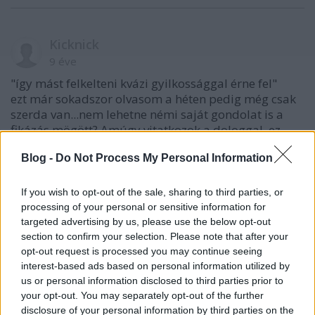
Kicknick
9 éve
"így mást felkelteni kvázi gyilkossággal érne fel"
ezt már sokadszor olvasom a héten pedig még csak
szerda van...nem lehetne némi saját gondolat is a
fikázás mögött? Amúgy vitatkozok a dologgal, ez
nem gyilkosság. Mint a film végén kiderült a cicus
Blog -
Do Not Process My Personal Information
visszafekhetett volna a dobozba, de inkább
boldogan éltek amig meg nem haltak.
Ja hogy erről nem szól a fáma...na itt lett gyanús
If you wish to opt-out of the sale, sharing to third parties, or
nekem hogy meg se nézted a filmet csak átirtad a
processing of your personal or sensitive information for
máshol olvasott hasonló xar kritikákat.
targeted advertising by us, please use the below opt-out
section to confirm your selection. Please note that after your
opt-out request is processed you may continue seeing
interest-based ads based on personal information utilized by
AldoWinnfield
us or personal information disclosed to third parties prior to
9 éve
your opt-out. You may separately opt-out of the further
disclosure of your personal information by third parties on the