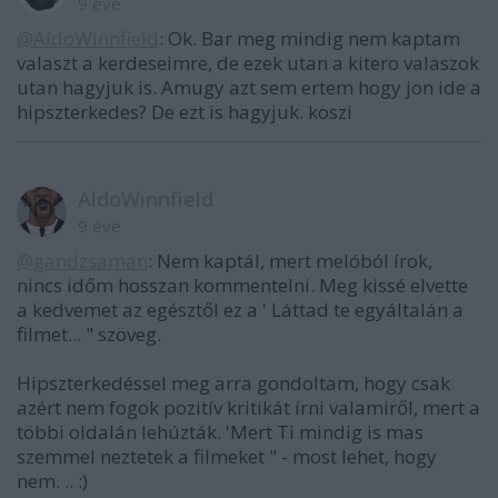
9 éve
@AldoWinnfield
: Ok. Bar meg mindig nem kaptam
valaszt a kerdeseimre, de ezek utan a kitero valaszok
utan hagyjuk is. Amugy azt sem ertem hogy jon ide a
hipszterkedes? De ezt is hagyjuk. koszi
AldoWinnfield
9 éve
@gandzsaman
: Nem kaptál, mert melóból írok,
nincs időm hosszan kommentelni. Meg kissé elvette
a kedvemet az egésztől ez a ' Láttad te egyáltalán a
filmet... " szöveg.
Hipszterkedéssel meg arra gondoltam, hogy csak
azért nem fogok pozitív kritikát írni valamiről, mert a
többi oldalán lehúzták. 'Mert Ti mindig is mas
szemmel neztetek a filmeket " - most lehet, hogy
nem. .. :)