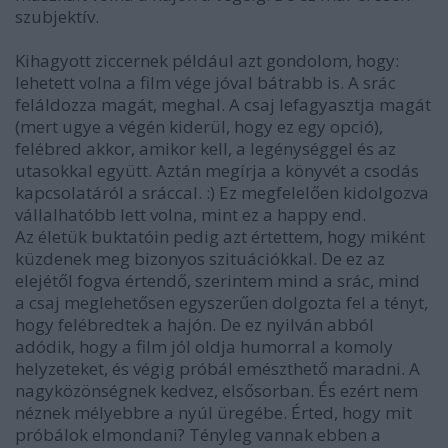
szubjektív.
Kihagyott ziccernek például azt gondolom, hogy:
lehetett volna a film vége jóval bátrabb is. A srác
feláldozza magát, meghal. A csaj lefagyasztja magát
(mert ugye a végén kiderül, hogy ez egy opció),
felébred akkor, amikor kell, a legénységgel és az
utasokkal együtt. Aztán megírja a könyvét a csodás
kapcsolatáról a sráccal. :) Ez megfelelően kidolgozva
vállalhatóbb lett volna, mint ez a happy end.
Az életük buktatóin pedig azt értettem, hogy miként
küzdenek meg bizonyos szituációkkal. De ez az
elejétől fogva értendő, szerintem mind a srác, mind
a csaj meglehetősen egyszerűen dolgozta fel a tényt,
hogy felébredtek a hajón. De ez nyilván abból
adódik, hogy a film jól oldja humorral a komoly
helyzeteket, és végig próbál emészthető maradni. A
nagyközönségnek kedvez, elsősorban. És ezért nem
néznek mélyebbre a nyúl üregébe. Érted, hogy mit
próbálok elmondani? Tényleg vannak ebben a