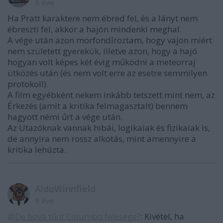
9 éve
Ha Pratt karaktere nem ébred fel, és a lányt nem
ébreszti fel, akkor a hajón mindenki meghal.
A vége után azon morfondíroztam, hogy vajon miért
nem született gyerekük, illetve azon, hogy a hajó
hogyan volt képes két évig működni a meteorraj
ütközés után (és nem volt erre az esetre semmilyen
protokoll).
A film egyébként nekem inkább tetszett mint nem, az
Érkezés (amit a kritika felmagasztalt) bennem
hagyott némi űrt a vége után.
Az Utazóknak vannak hibái, logikaiak és fizikaiak is,
de annyira nem rossz alkotás, mint amennyire a
kritika lehúzta.
AldoWinnfield
9 éve
@De hová tűnt Columbo felesége?
: Kivétel, ha