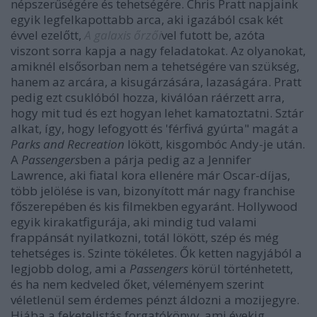
népszerűségére és tehetségére. Chris Pratt napjaink
egyik legfelkapottabb arca, aki igazából csak két
évvel ezelőtt,
A galaxis őrzői
vel futott be, azóta
viszont sorra kapja a nagy feladatokat. Az olyanokat,
amiknél elsősorban nem a tehetségére van szükség,
hanem az arcára, a kisugárzására, lazaságára. Pratt
pedig ezt csuklóból hozza, kiválóan ráérzett arra,
hogy mit tud és ezt hogyan lehet kamatoztatni. Sztár
alkat, így, hogy lefogyott és 'férfivá gyúrta" magát a
Parks and Recreation
lökött, kisgombóc Andy-je után.
A
Passengers
ben a párja pedig az a Jennifer
Lawrence, aki fiatal kora ellenére már Oscar-díjas,
több jelölése is van, bizonyított már nagy franchise
főszerepében és kis filmekben egyaránt. Hollywood
egyik kirakatfigurája, aki mindig tud valami
frappánsát nyilatkozni, totál lökött, szép és még
tehetséges is. Szinte tökéletes. Ők ketten nagyjából a
legjobb dolog, ami a
Passengers
körül történhetett,
és ha nem kedveled őket, véleményem szerint
véletlenül sem érdemes pénzt áldozni a mozijegyre.
Hiába a feketelistás forgatókönyv, ami évekig