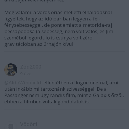
Még valami: a vörös óriás melletti elhaladásnál
figyeltek, hogy az idő pariban legyen a fél-
fénysebességgel, de pont emiatt a metorida-raj
becsapódása (a sebesség) nem volt valós, és Jim
szeméből legördülő is csúnya volt zéró
gravitációban az űrhajón kívül.
Ződ2000
9 éve
@AldoWinnfield
: ellentétben a Rogue one-nal, ami
után inkább mi tartoznánk szivességgel. De a
Passanger nem úgy randis film, mint a Galaxis őrzői,
ebben a filmben voltak gondolatok is.
Vödör1