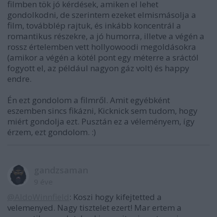
filmben tök jó kérdések, amiken el lehet
gondolkodni, de szerintem ezeket elmismásolja a
film, továbblép rajtuk, és inkább koncentrál a
romantikus részekre, a jó humorra, illetve a végén a
rossz értelemben vett hollyowoodi megoldásokra
(amikor a végén a kötél pont egy méterre a sráctól
fogyott el, az például nagyon gáz volt) és happy
endre.
Én ezt gondolom a filmről. Amit egyébként
eszemben sincs fikázni, Kicknick sem tudom, hogy
miért gondolja ezt. Pusztán ez a véleményem, így
érzem, ezt gondolom. :)
gandzsaman
9 éve
@AldoWinnfield
: Koszi hogy kifejtetted a
velemenyed. Nagy tisztelet ezert! Mar ertem a