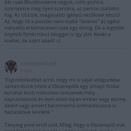
Aki csak Blockbusterre vágyik, csihi-puhira,
szörnyekre meg ilyen szarokra, az persze csalódni
fog. Az Utazók, magasabb igényű nézőknek készül.
Az, hogy itt a poszter nem tudta "levenni" az egész
mélyebb értelmezéseit csak egy dolog. De a legtöbb
önjelölt filmkritikus blogger is így járt. Kevés a
kivétel, de azért akad! :-)
AldoWinnfield
9 éve
'Elgondolkodtat arról, hogy mi is saját világunkba
zártan élünk (mint a főszereplők egy űrhajó fizikai
korlátai közt) miközben nincsenek mély
kapcsolataink és nem akad olyan ember vagy eszme,
akiért vagy amiért bárminemű önfeláldozásra is
hajlandóak lennénk."
Tényleg pont erről szól, főleg, hogy a főszereplő srác