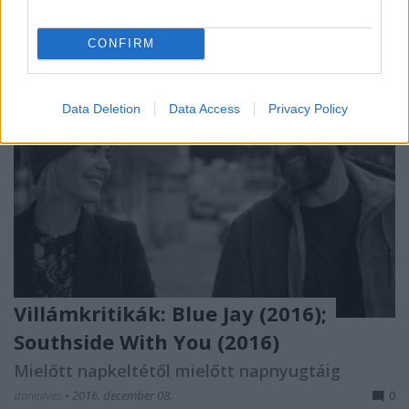
CONFIRM
Data Deletion
Data Access
Privacy Policy
Villámkritikák: Blue Jay (2016);
Southside With You (2016)
Mielőtt napkeltétől mielőtt napnyugtáig
danialves
•
2016. december 08.
0