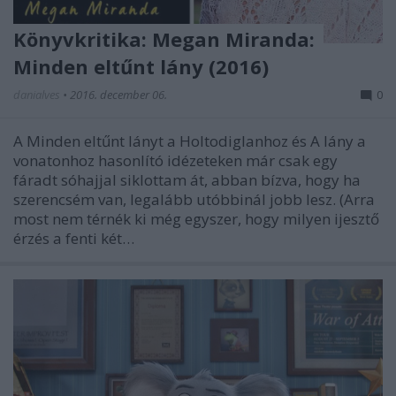
Könyvkritika: Megan Miranda:
Minden eltűnt lány (2016)
danialves
•
2016. december 06.
0
A Minden eltűnt lányt a Holtodiglanhoz és A lány a
vonatonhoz hasonlító idézeteken már csak egy
fáradt sóhajjal siklottam át, abban bízva, hogy ha
szerencsém van, legalább utóbbinál jobb lesz. (Arra
most nem térnék ki még egyszer, hogy milyen ijesztő
érzés a fenti két…