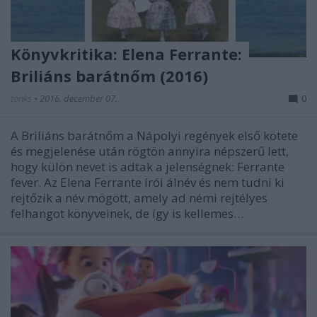
Könyvkritika: Elena Ferrante:
Briliáns barátnőm (2016)
tonks
•
2016. december 07.
0
A Briliáns barátnőm a Nápolyi regények első kötete
és megjelenése után rögtön annyira népszerű lett,
hogy külön nevet is adtak a jelenségnek: Ferrante
fever. Az Elena Ferrante írói álnév és nem tudni ki
rejtőzik a név mögött, amely ad némi rejtélyes
felhangot könyveinek, de így is kellemes…