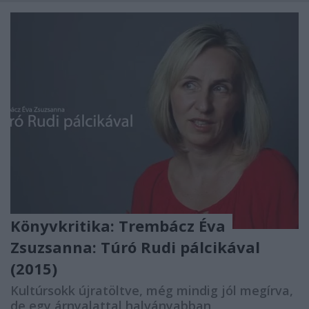
Könyvkritika: Trembácz Éva
Zsuzsanna: Túró Rudi pálcikával
(2015)
Kultúrsokk újratöltve, még mindig jól megírva,
de egy árnyalattal halványabban