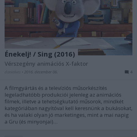
Énekelj! / Sing (2016)
Vérszegény animációs X-faktor
danialves
•
2016. december 06.
4
A filmgyártás és a televíziós műsorkészítés
legeladhatóbb produkciói jelenleg az animációs
filmek, illetve a tehetségkutató műsorok, mindkét
kategóriában nagyítóval kell keresnünk a bukásokat,
és ha valaki olyan jó marketinges, mint a mai napig
a Gru (és minyonjai)…