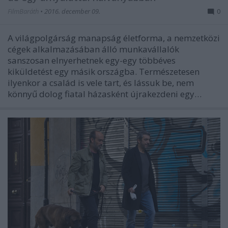
FilmBaráth
•
2016. december 09.
0
A világpolgárság manapság életforma, a nemzetközi
cégek alkalmazásában álló munkavállalók
sanszosan elnyerhetnek egy-egy többéves
kiküldetést egy másik országba. Természetesen
ilyenkor a család is vele tart, és lássuk be, nem
könnyű dolog fiatal házasként újrakezdeni egy…