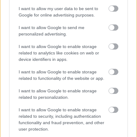
I want to allow my user data to be sent to
Google for online advertising purposes.
I want to allow Google to send me
personalized advertising.
I want to allow Google to enable storage
related to analytics like cookies on web or
Én, Daniel Blake / I, Daniel Blake
device identifiers in apps.
(2016)
I want to allow Google to enable storage
danialves
•
2016. december 08.
5
related to functionality of the website or app.
I want to allow Google to enable storage
A munkák automatizálódása, a gyártási
related to personalization.
tevékenységek kiszervezése és a környezetbarát
innovációk fizikai munkások millióit taszították
I want to allow Google to enable storage
szegénységbe, a középosztály eltűnése pedig
related to security, including authentication
annyira releváns probléma jelenleg, hogy az ebből
functionality and fraud prevention, and other
eredő érzület már választásokat dönt el. Az Én,
user protection.
Daniel Blake ebből a…