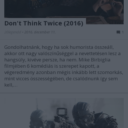
Don't Think Twice (2016)
20legendd
•
2016. december 11.
1
Gondolhatnánk, hogy ha sok humorista összeáll,
akkor ott nagy valószínűséggel a nevettetésen lesz a
hangsúly, kivéve persze, ha nem. Mike Birbiglia
filmjében 6 komédiás is szerepet kapott, a
végeredmény azonban mégis inkább lett szomorkás,
mint vicces összességében, de csalódnunk így sem
kell,…