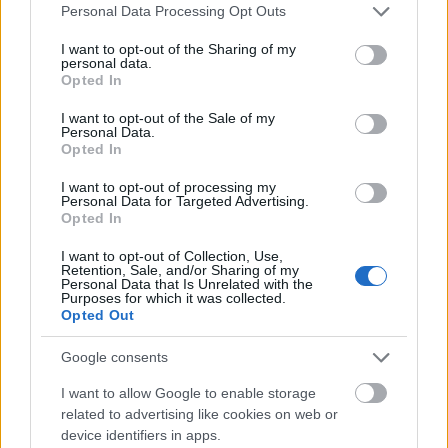
Please note that this website/app uses one or more Google
Personal Data Processing Opt Outs
services and may gather and store information including but
not limited to your visit or usage behaviour. You may click to
I want to opt-out of the Sharing of my
Nyerj páros Cinema City mozijegyet!
personal data.
grant or deny consent to Google and its third-party tags to
Opted In
use your data for below specified purposes in below Google
danialves
•
2016. december 08.
0
consent section.
I want to opt-out of the Sale of my
Personal Data.
A Mafab.hu jóvoltából most egy páros mozijegyet
Opted In
nyerhettek, amelyet január 14-ig bármilyen 2D
I want to opt-out of processing my
előadásra beválthattok a Cinema City mozijaiban.
Personal Data for Targeted Advertising.
Ehhez nem kell mást tennetek, mint december 9.
Opted In
délig elküldeni a
I want to opt-out of Collection, Use,
smokingbarrelsinfo[kukac]gmail[pont]com e-mail
Retention, Sale, and/or Sharing of my
címre az alábbi kérdésre a választ: a Mafab…
Personal Data that Is Unrelated with the
Purposes for which it was collected.
Opted Out
Google consents
I want to allow Google to enable storage
related to advertising like cookies on web or
device identifiers in apps.