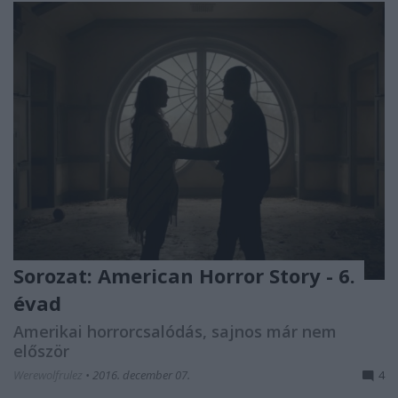
Sorozat: American Horror Story - 6.
évad
Amerikai horrorcsalódás, sajnos már nem
először
Werewolfrulez
•
2016. december 07.
4