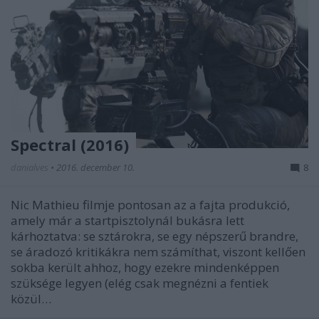
Spectral (2016)
danialves
•
2016. december 10.
8
Nic Mathieu filmje pontosan az a fajta produkció,
amely már a startpisztolynál bukásra lett
kárhoztatva: se sztárokra, se egy népszerű brandre,
se áradozó kritikákra nem számíthat, viszont kellően
sokba került ahhoz, hogy ezekre mindenképpen
szüksége legyen (elég csak megnézni a fentiek
közül…