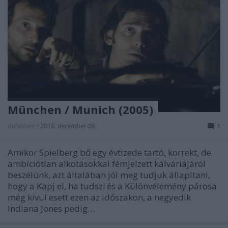
München / Munich (2005)
danialves
•
2016. december 09.
1
Amikor Spielberg bő egy évtizede tartó, korrekt, de
ambíciótlan alkotásokkal fémjelzett kálváriájáról
beszélünk, azt általában jól meg tudjuk állapítani,
hogy a Kapj el, ha tudsz! és a Különvélemény párosa
még kívül esett ezen az időszakon, a negyedik
Indiana Jones pedig…