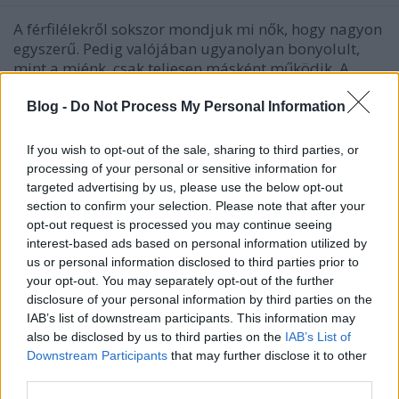
A férfilélekről sokszor mondjuk mi nők, hogy nagyon
egyszerű. Pedig valójában ugyanolyan bonyolult,
mint a miénk, csak teljesen másként működik. A
legfőbb jellemzője az, hogy befelé él, nem a
szavakban nyilvánul meg, hanem a tettekben, és
Blog -
Do Not Process My Personal Information
nagyon kemény pajzs védi a valódi…
If you wish to opt-out of the sale, sharing to third parties, or
processing of your personal or sensitive information for
targeted advertising by us, please use the below opt-out
section to confirm your selection. Please note that after your
opt-out request is processed you may continue seeing
interest-based ads based on personal information utilized by
us or personal information disclosed to third parties prior to
your opt-out. You may separately opt-out of the further
disclosure of your personal information by third parties on the
IAB’s list of downstream participants. This information may
also be disclosed by us to third parties on the
IAB’s List of
Downstream Participants
that may further disclose it to other
third parties.