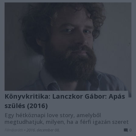
Könyvkritika: Lanczkor Gábor: Apás
szülés (2016)
Egy hétköznapi love story, amelyből
megtudhatjuk, milyen, ha a férfi igazán szeret
FilmBaráth
•
2016. december 08.
0