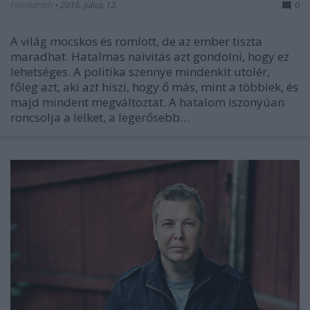
FilmBaráth
•
2016. július 12.
0
A világ mocskos és romlott, de az ember tiszta
maradhat. Hatalmas naivitás azt gondolni, hogy ez
lehetséges. A politika szennye mindenkit utolér,
főleg azt, aki azt hiszi, hogy ő más, mint a többiek, és
majd mindent megváltoztat. A hatalom iszonyúan
roncsolja a lelket, a legerősebb…