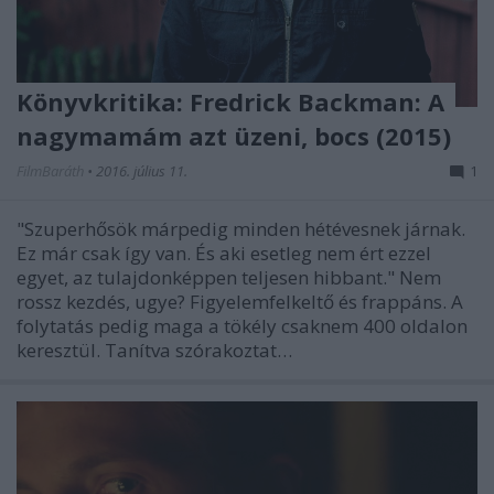
Könyvkritika: Fredrick Backman: A
nagymamám azt üzeni, bocs (2015)
FilmBaráth
•
2016. július 11.
1
"Szuperhősök márpedig minden hétévesnek járnak.
Ez már csak így van. És aki esetleg nem ért ezzel
egyet, az tulajdonképpen teljesen hibbant." Nem
rossz kezdés, ugye? Figyelemfelkeltő és frappáns. A
folytatás pedig maga a tökély csaknem 400 oldalon
keresztül. Tanítva szórakoztat…