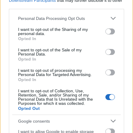
Downstream Participants
that may further disclose it to other
third parties.
Please note that this website/app uses one or more Google
Personal Data Processing Opt Outs
services and may gather and store information including but
Könyvkritika: Clive Barker - A vér
not limited to your visit or usage behaviour. You may click to
I want to opt-out of the Sharing of my
personal data.
grant or deny consent to Google and its third-party tags to
evangéliuma
Opted In
use your data for below specified purposes in below Google
Gyér evangélium, véres csalódás
consent section.
I want to opt-out of the Sale of my
Personal Data.
Werewolfrulez
•
2016. július 14.
0
Opted In
I want to opt-out of processing my
Mostanság mázlim volt a könyvekkel, általában jó
Personal Data for Targeted Advertising.
(Nick Cutter: A falka, Richard Morgan: A fekete férfi),
Opted In
néha meg egészen kiváló kötekhez (Dan Simmons:
Ílion) volt szerencsém. Törvényszerű volt, hogy
I want to opt-out of Collection, Use,
Retention, Sale, and/or Sharing of my
hamarosan csalódás fog érni, de nem számítottam
Personal Data that Is Unrelated with the
Purposes for which it was collected.
arra, hogy pont a horror és a dark fantasy…
Opted Out
Google consents
I want to allow Google to enable storage