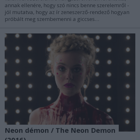
annak ellenére, hogy szó nincs benne szerelemről -
jól mutatva, hogy az ír zeneszerző-rendező hogyan
próbált meg szembemenni a giccses…
Neon démon / The Neon Demon
(2016)