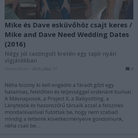
Mike és Dave esküvőhöz csajt keres /
Mike and Dave Need Wedding Dates
(2016)
Négy jól castingolt kretén egy tapír nyári
vígjátékban
Werewolfrulez
•
2016. július 17.
0
Néha bizony ki kell engedni a fáradt gőzt egy
hatalmas, felelőtlen és teljességgel ordenáré bulival.
A Másnaposok, a Project X, a Babysitting, a
Lánytesók és hasonszőrű társaik azzal a felszínes
mondanivalóval futottak be, hogy nem szabad
mindig a tetteink következményeire gondolnunk,
néha csak be…