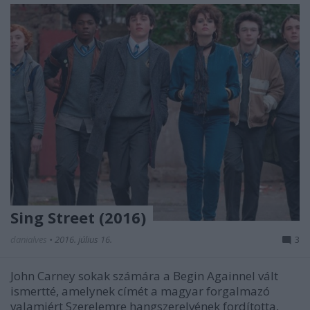
Sing Street (2016)
danialves
•
2016. július 16.
3
John Carney sokak számára a Begin Againnel vált
ismertté, amelynek címét a magyar forgalmazó
valamiért Szerelemre hangszerelvének fordította,