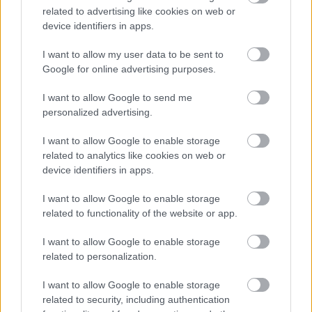
related to advertising like cookies on web or
device identifiers in apps.
I want to allow my user data to be sent to
Google for online advertising purposes.
I want to allow Google to send me
personalized advertising.
I want to allow Google to enable storage
related to analytics like cookies on web or
device identifiers in apps.
Könyvkritika: Kurt Vonnegut: Az ötös
számú vágóhíd (1969)
I want to allow Google to enable storage
related to functionality of the website or app.
FilmBaráth
•
2016. július 13.
1
I want to allow Google to enable storage
related to personalization.
Így megy ez. Van egy brutál nagy klasszikus, amelyet
el kell olvasni ahhoz, hogy kiderüljön, nem véletlenül
I want to allow Google to enable storage
az. Kurt Vonnegut az amerikai irodalom különleges
related to security, including authentication
alakja, nőisen bevallom, én már olyan régen