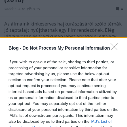
!Márk!
•
2016. július 15.
4
Az álmaink kínkeserves hajkurászásáról szóló témák
jó táptalajt nyújthatnak egy filmrendezőnek. Elég
látványosan és tragikusan lehet ábrázolni egy-egy
megnyomorodott emberi sorsot, amelyek a
feltörekvés árnyékában hunytak ki. Jó példa erre a
Blog -
Do Not Process My Personal Information
Rekviem egy álomért vagy a…
If you wish to opt-out of the sale, sharing to third parties, or
processing of your personal or sensitive information for
targeted advertising by us, please use the below opt-out
section to confirm your selection. Please note that after your
opt-out request is processed you may continue seeing
interest-based ads based on personal information utilized by
us or personal information disclosed to third parties prior to
your opt-out. You may separately opt-out of the further
disclosure of your personal information by third parties on the
IAB’s list of downstream participants. This information may
also be disclosed by us to third parties on the
IAB’s List of