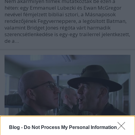
Nem akármilyen filmek mutatkoztak be ezen a
héten: egy Emmanuel Lubezki és Ewan McGregor
nevével fémjelzett bibliai sztori, a Másnaposok
rendezőjének Fegyverneppere, a legósított Batman,
valamint Bridget Jones régóta várt harmadik
szerencsétlenkedése is egy-egy trailerrel jelentkezett,
de a…
Blog -
Do Not Process My Personal Information