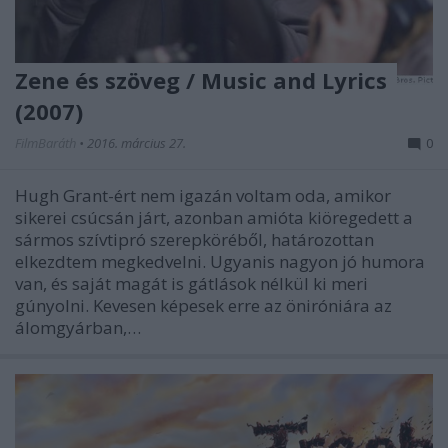
Zene és szöveg / Music and Lyrics
(2007)
FilmBaráth
•
2016. március 27.
0
Hugh Grant-ért nem igazán voltam oda, amikor
sikerei csúcsán járt, azonban amióta kiöregedett a
sármos szívtipró szerepköréből, határozottan
elkezdtem megkedvelni. Ugyanis nagyon jó humora
van, és saját magát is gátlások nélkül ki meri
gúnyolni. Kevesen képesek erre az öniróniára az
álomgyárban,…