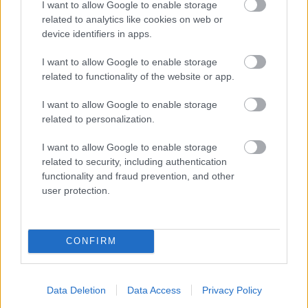
I want to allow Google to enable storage
related to analytics like cookies on web or
device identifiers in apps.
I want to allow Google to enable storage
related to functionality of the website or app.
I want to allow Google to enable storage
related to personalization.
I want to allow Google to enable storage
related to security, including authentication
functionality and fraud prevention, and other
user protection.
Batman Superman ellen - Az igazság
hajnala / Batman v Superman: Dawn
CONFIRM
of Justice (2016)
Best of minden, amit a szuperhősfilmekben
utálunk
Data Deletion
Data Access
Privacy Policy
danialves
•
2016. március 23.
9