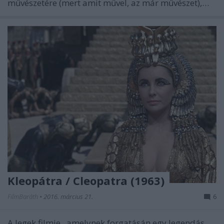
művészetére (mert amit művel, az már művészet),…
Kleopátra / Cleopatra (1963)
FilmBaráth
•
2016. március 21.
6
A legek filmje, amelynek forgatásán egy legendás