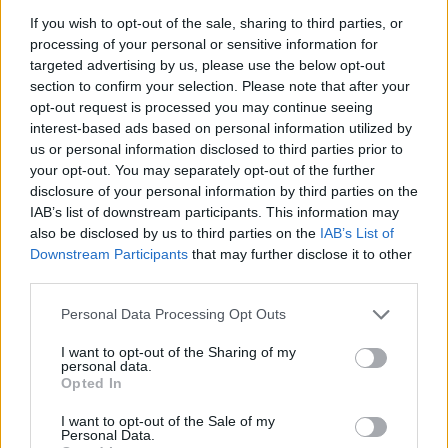
If you wish to opt-out of the sale, sharing to third parties, or
Acéllövedék / Full Metal Jacket (1987)
processing of your personal or sensitive information for
targeted advertising by us, please use the below opt-out
FilmBaráth
•
2016. március 25.
1
section to confirm your selection. Please note that after your
opt-out request is processed you may continue seeing
Lehet újat mondani a vietnámi háborúról A szakasz
interest-based ads based on personal information utilized by
és az Apokalipszis, most után? Stanley Kubrick-nak
us or personal information disclosed to third parties prior to
sikerült. Az Acéllövedéknek bérelt helye van a
your opt-out. You may separately opt-out of the further
legjobb háborús filmek toplistáján, amit nem a
disclosure of your personal information by third parties on the
monumentalitásával vívott ki magának, hanem
IAB’s list of downstream participants. This information may
also be disclosed by us to third parties on the
IAB’s List of
azzal, hogy az emberi tragédiákat…
Downstream Participants
that may further disclose it to other
third parties.
Please note that this website/app uses one or more Google
Personal Data Processing Opt Outs
services and may gather and store information including but
not limited to your visit or usage behaviour. You may click to
I want to opt-out of the Sharing of my
personal data.
grant or deny consent to Google and its third-party tags to
Opted In
use your data for below specified purposes in below Google
consent section.
I want to opt-out of the Sale of my
Personal Data.