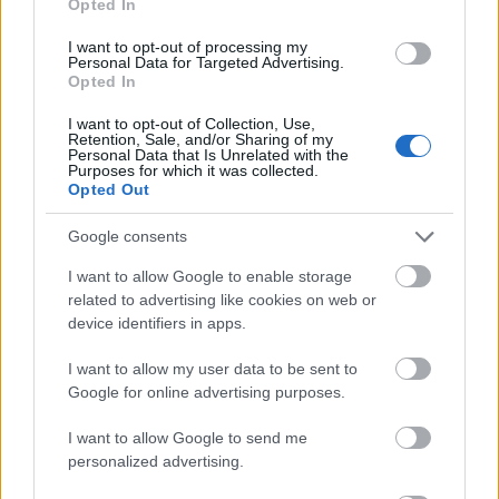
Opted In
I want to opt-out of processing my
Personal Data for Targeted Advertising.
Opted In
I want to opt-out of Collection, Use,
Retention, Sale, and/or Sharing of my
Jöttünk, láttunk, visszamennénk /
Personal Data that Is Unrelated with the
Purposes for which it was collected.
Les visiteurs (1993)
Opted Out
FilmBaráth
•
2016. március 24.
8
Google consents
I want to allow Google to enable storage
Az Úr 2016. esztendejében immáron harmadik
related to advertising like cookies on web or
alkalommal leend, hogy a nemes Godefroy lovag és
device identifiers in apps.
hozzá időnként hűtelen fegyverhordozója, Jacques
Fos újfent rohamot indít nevetőizmaink ellen. A gall
I want to allow my user data to be sent to
mozgókép ezen utánozhatatlan kettősét akkoron
Google for online advertising purposes.
zártuk kebelünkbe, amidőn az 1990-es évek közepén
első…
I want to allow Google to send me
personalized advertising.