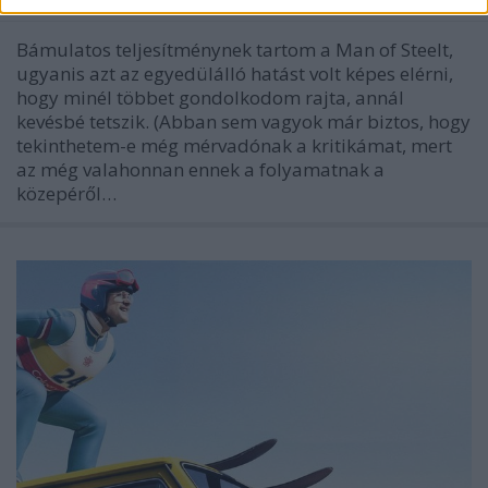
Bámulatos teljesítménynek tartom a Man of Steelt,
ugyanis azt az egyedülálló hatást volt képes elérni,
hogy minél többet gondolkodom rajta, annál
kevésbé tetszik. (Abban sem vagyok már biztos, hogy
tekinthetem-e még mérvadónak a kritikámat, mert
az még valahonnan ennek a folyamatnak a
közepéről…