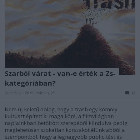
Szarból várat - van-e érték a Zs-
kategóriában?
danialves
•
2016. március 26.
12
Nem új keletű dolog, hogy a trash egy komoly
kultuszt épített ki maga köré, a filmvilágban
napjainkban betöltött szerepéből kiindulva pedig
meglehetősen szokatlan korszakot élünk abból a
szempontból, hogy a legnagyobb publicitást és