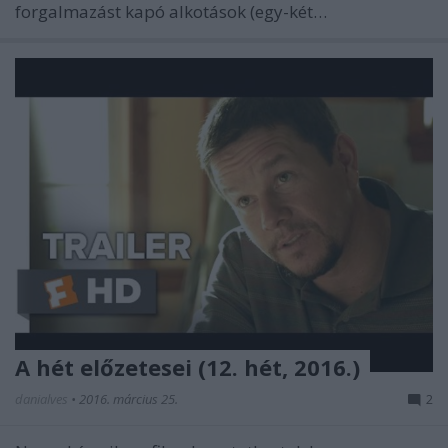
forgalmazást kapó alkotások (egy-két…
A hét előzetesei (12. hét, 2016.)
danialves
•
2016. március 25.
2