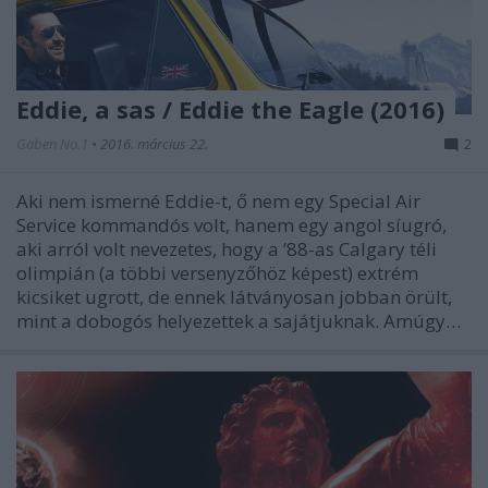
Eddie, a sas / Eddie the Eagle (2016)
Gaben No.1
•
2016. március 22.
2
Aki nem ismerné Eddie-t, ő nem egy Special Air
Service kommandós volt, hanem egy angol síugró,
aki arról volt nevezetes, hogy a ’88-as Calgary téli
olimpián (a többi versenyzőhöz képest) extrém
kicsiket ugrott, de ennek látványosan jobban örült,
mint a dobogós helyezettek a sajátjuknak. Amúgy…