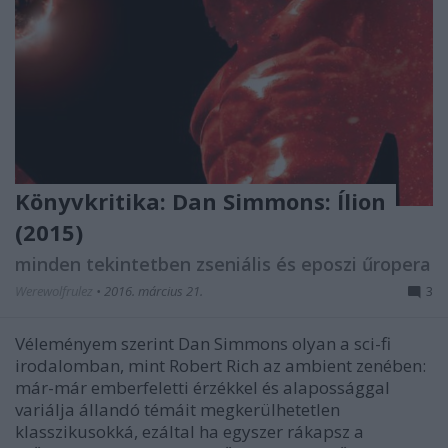
Könyvkritika: Dan Simmons: Ílion
(2015)
minden tekintetben zseniális és eposzi űropera
Werewolfrulez
•
2016. március 21.
3
Véleményem szerint Dan Simmons olyan a sci-fi
irodalomban, mint Robert Rich az ambient zenében:
már-már emberfeletti érzékkel és alapossággal
variálja állandó témáit megkerülhetetlen
klasszikusokká, ezáltal ha egyszer rákapsz a