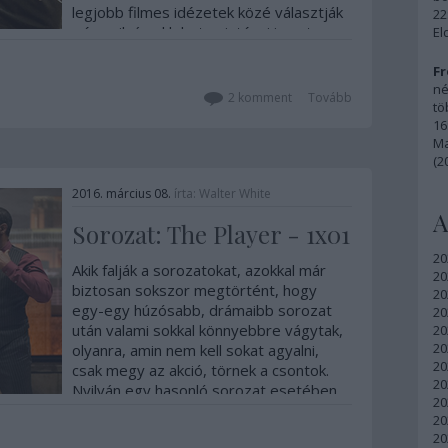
legjobb filmes idézetek közé választják
22
-,és nyilván el lehetne intézni is ezt
El
azzal, hogy ilyen jó szövegek vannak
benne, meg mennyire emlékezetes volt
Fr
né
de…
2
komment
Tovább
tö
16
Ma
(2
2016. március 08.
írta:
Walter White
A
Sorozat: The Player - 1x01
20
Akik falják a sorozatokat, azokkal már
20
biztosan sokszor megtörtént, hogy
20
egy-egy húzósabb, drámaibb sorozat
20
után valami sokkal könnyebbre vágytak,
20
20
olyanra, amin nem kell sokat agyalni,
20
csak megy az akció, törnek a csontok.
20
Nyilván egy hasonló sorozat esetében
20
az elvárások sem olyan magasak,
20
hiszen…
20