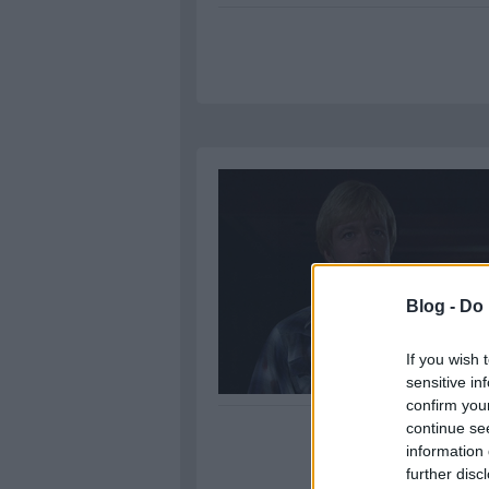
Blog -
Do 
If you wish 
sensitive in
confirm you
continue se
information 
further disc