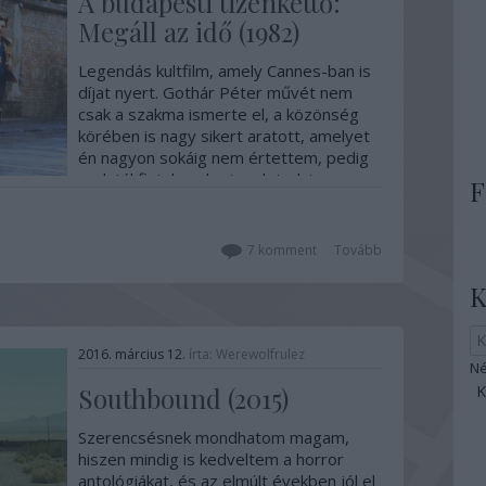
A budapesti tizenkettő:
Megáll az idő (1982)
Legendás kultfilm, amely Cannes-ban is
díjat nyert. Gothár Péter művét nem
csak a szakma ismerte el, a közönség
körében is nagy sikert aratott, amelyet
én nagyon sokáig nem értettem, pedig
csak túl fiatalon akartam letudni egy
F
klasszikust, hogyan érthettem volna
tinifejjel bármit is ebből a…
7
komment
Tovább
K
2016. március 12.
írta:
Werewolfrulez
Né
Southbound (2015)
Szerencsésnek mondhatom magam,
hiszen mindig is kedveltem a horror
antológiákat, és az elmúlt években jól el