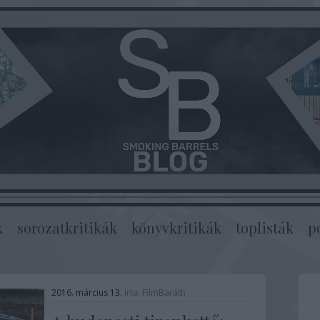
k
sorozatkritikák
könyvkritikák
toplisták
p
2016. március 13.
írta:
FilmBaráth