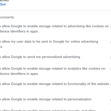
Out
A keresztapa / The
Godfather (1972)
consents
Milyen ember az, akinek a bűn az élete?
o allow Google to enable storage related to advertising like cookies on
Mi az igazi hatalom? Mekkora erő a
evice identifiers in apps.
család? Alapvetően ezekre a kérdésekre
keresi a választ Francis Ford Coppola
o allow my user data to be sent to Google for online advertising
klasszikusa, amely Mario Puzo regénye
s.
alapján készült. Annyira erős a film, hogy
soha nem fogom elolvasni az alapművet,
to allow Google to send me personalized advertising.
mert annyira beleégett a…
20
komment
Tovább
o allow Google to enable storage related to analytics like cookies on
evice identifiers in apps.
o allow Google to enable storage related to functionality of the website
2016. március 09.
írta:
FroG
Sorozat: Bakelit / Vinyl -
o allow Google to enable storage related to personalization.
1x03-04
o allow Google to enable storage related to security, including