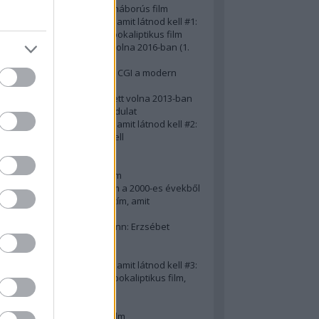
A 10 legjobb második világháborús film
50 posztapokaliptikus film, amit látnod kell #1:
A 10 legkreatívabb posztapokaliptikus film
20 film, amit látnod kellett volna 2016-ban (1.
rész)
Ezért néz ki borzasztóan a CGI a modern
filmekben (is)
15(+1) film, amit látnod kellett volna 2013-ban
A 15 legnagyobb filmes fordulat
50 posztapokaliptikus film, amit látnod kell #2:
10 zombifilm, amit látnod kell
A 10 legjobb gengszterfilm
A 10 legjobb Brad Pitt-film
A 10 legjobb Mel Gibson-film
Az igazi 10 legjobb akciófilm a 2000-es évekből
10 iszonyatos magyar filmcím, amit
megúsztunk 2016-ban
Könyvkritika: Brigitte Hamann: Erzsébet
királyné (2019)
A 10 legjobb Al Pacino - film
50 posztapokaliptikus film, amit látnod kell #3:
10 (nem is annyira) posztapokaliptikus film,
amit látnod kell
10 alulértékelt film - 2. rész
A 10 legjobb Matt Damon-film