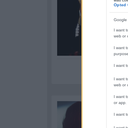
Opted 
Google 
I want t
web or d
I want t
purpose
I want 
I want t
web or d
I want t
or app.
I want t
I want t