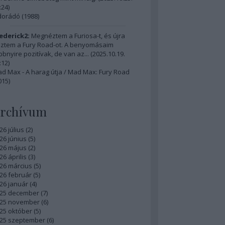
:24
)
dorádó (1988)
ederick2:
Megnéztem a Furiosa-t, és újra
ztem a Fury Road-ot. A benyomásaim
bbnyire pozitívak, de van az...
(
2025.10.19.
:12
)
d Max - A harag útja / Mad Max: Fury Road
015)
rchívum
26 július
(
2
)
26 június
(
5
)
26 május
(
2
)
26 április
(
3
)
26 március
(
5
)
26 február
(
5
)
26 január
(
4
)
25 december
(
7
)
25 november
(
6
)
25 október
(
5
)
25 szeptember
(
6
)