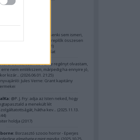
2014 ComingSoon - 5. rész
riss topikok
ria:
@Alick: Az Őslakót kb. senki sem ismeri,
dig hatalmas film, az itt szereplők összesen
m érnek ...
(
2026.06.01. 21:31
)
15 legnagyobb filmes fordulat
ria:
Érdekes, számos Verne regényt olvastam,
 erre nem emlékszem, márpedig ha ennyire jó,
kor kizár...
(
2026.06.01. 21:25
)
nyvajánló: Jules Verne: Grant kapitány
ermekei
alKa:
@P. J. Fry: adja az Isten neked, hogy
gtapasztald a menekült lét
szolgáltatottságát, hátha kev...
(
2025.11.13.
:44
)
piter holdja (2017)
borne:
Borzasztó szocio horror - Eperjes
rderline elmebeteg mint mindig.
(
2025.10.25.