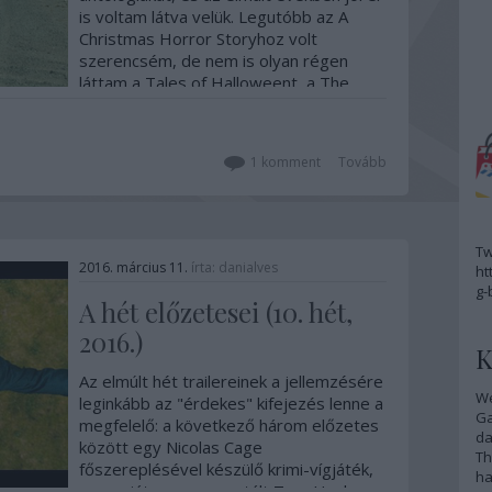
is voltam látva velük. Legutóbb az A
Christmas Horror Storyhoz volt
szerencsém, de nem is olyan régen
láttam a Tales of Halloweent, a The
ABC-s of Death1-2-t, meg a V/H/S
trilógiát is. A…
1
komment
Tovább
Tw
2016. március 11.
írta:
danialves
ht
g-
A hét előzetesei (10. hét,
2016.)
K
Az elmúlt hét trailereinek a jellemzésére
We
leginkább az "érdekes" kifejezés lenne a
G
megfelelő: a következő három előzetes
da
között egy Nicolas Cage
Th
főszereplésével készülő krimi-vígjáték,
ha
egy sajátosan prezentált Tom Hanks-