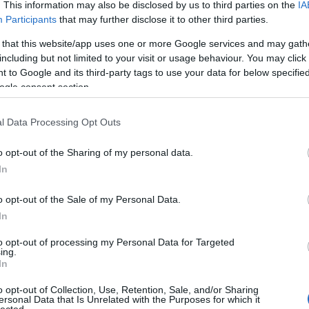
. This information may also be disclosed by us to third parties on the
IA
A
Participants
that may further disclose it to other third parties.
n
 that this website/app uses one or more Google services and may gath
2016. március 10.
írta:
danialves
including but not limited to your visit or usage behaviour. You may click 
Bo
 to Google and its third-party tags to use your data for below specifi
Az új világ / The New
Da
ogle consent section.
Fi
World (2005) - bővített
Fi
változat
Fi
l Data Processing Opt Outs
Fi
Li
A Pocahontas-történet mindenképpen a
Ma
o opt-out of the Sharing of my personal data.
rendszeresen feldolgozott
Mo
In
elbeszélések közé tartozik (főleg az
Né
USA-ban), azt azonban egyáltalán nem
Po
volt magától értetődő, hogy egy
o opt-out of the Sale of my Personal Data.
Su
Terrence Malick-jellegű alkotó is
Tr
In
feldolgozza. Nagyon kíváncsi voltam
Ju
tehát, hogy egy ennyire egyszerű, és
11
komment
Tovább
to opt-out of processing my Personal Data for Targeted
ing.
kalandfilmes elemeket…
A
In
o opt-out of Collection, Use, Retention, Sale, and/or Sharing
ersonal Data that Is Unrelated with the Purposes for which it
2016. március 09.
írta:
FilmBaráth
lected.