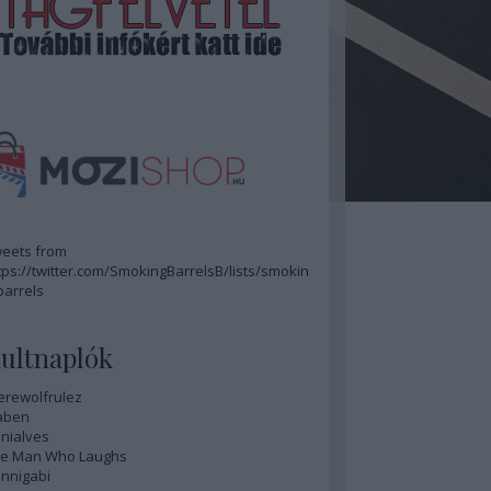
eets from
tps://twitter.com/SmokingBarrelsB/lists/smokin
barrels
ultnaplók
rewolfrulez
aben
nialves
e Man Who Laughs
nnigabi