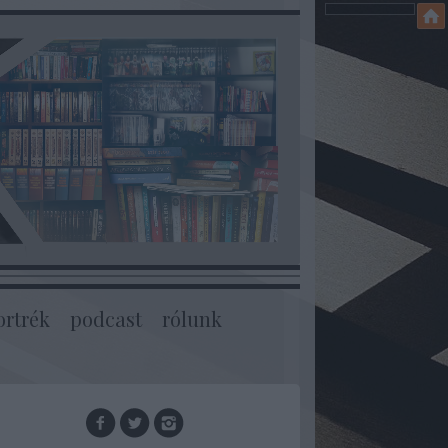
ortrék
podcast
rólunk