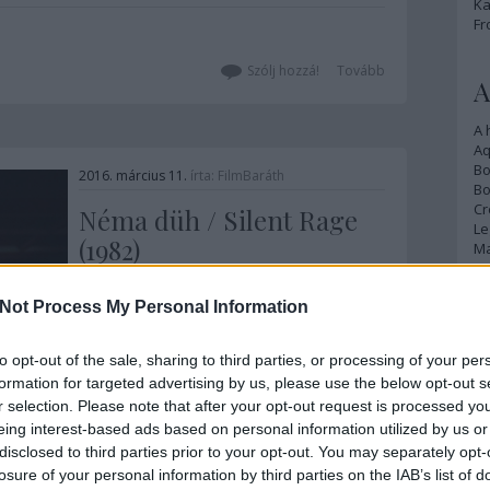
Ka
mozi és egy ígéretes zenés paródia is…
Fr
Szólj hozzá!
Tovább
A
A 
A
Bo
2016. március 11.
írta:
FilmBaráth
Bo
Cr
Néma düh / Silent Rage
Le
(1982)
Ma
Akciósztárok jönnek-mennek, Chuck
Not Process My Personal Information
A
Norris örök. Hihetetlen, de már 80 felé
közeledik gyerekkorunk hőse, aki nem a
p
színészi képességeivel, hanem a
to opt-out of the sale, sharing to third parties, or processing of your per
karatetudásával és a karizmájával lett
An
formation for targeted advertising by us, please use the below opt-out s
egy korszak ikonikus alakja. Leghíresebb
Di
r selection. Please note that after your opt-out request is processed y
filmjei a Magányos farkas, az
Eg
eing interest-based ads based on personal information utilized by us or
N
Ütközetben eltűnt, a Delta kommandó
disclosed to third parties prior to your opt-out. You may separately opt-
Ör
és…
Szólj hozzá!
Tovább
losure of your personal information by third parties on the IAB’s list of