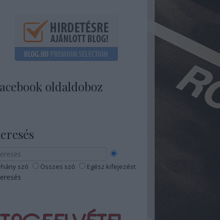
acebook oldaldoboz
eresés
hány szó
Összes szó
Egész kifejezést