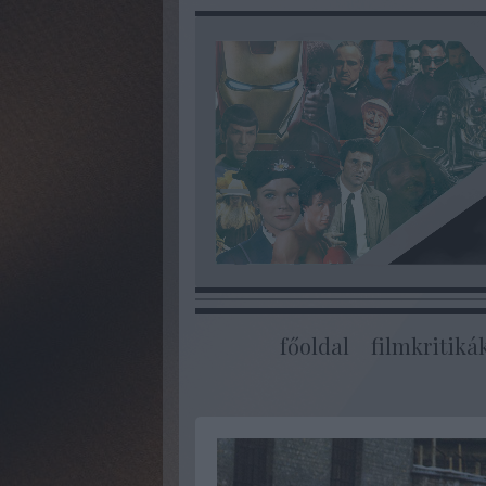
főoldal
filmkritiká