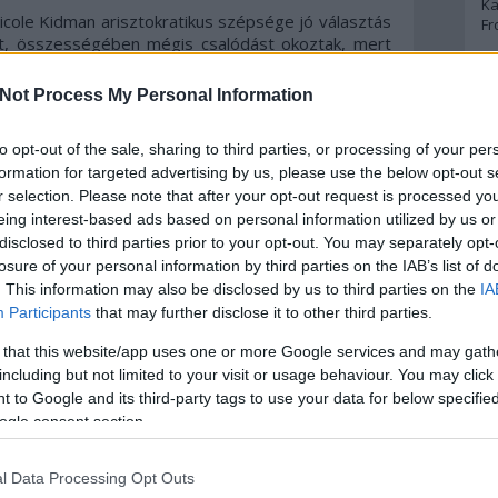
Ka
cole Kidman arisztokratikus szépsége jó választás
Fr
nt, összességében mégis csalódást okoztak, mert
 szerepükkel, a mély jellemábrázolás nem mindig
A
vellájából készült a forgatókönyv, amelynek voltak
Not Process My Personal Information
eszett a végtelen monológokban és az álom és a
ogy a végén a néző csak zavartan néz ki a fejéből,
A 
to opt-out of the sale, sharing to third parties, or processing of your per
A
 mondanivaló?
Bo
formation for targeted advertising by us, please use the below opt-out s
Bo
ilm, erősen korhatáros besorolást kapott, azóta az
r selection. Please note that after your opt-out request is processed y
Cr
mító orgiajelenetek ma már egy Trónok harca
eing interest-based ads based on personal information utilized by us or
Le
ktelenség okán, aki pedig azt hiszi, hogy jót
disclosed to third parties prior to your opt-out. You may separately opt-
Ma
idman ágyjelenetein, az is csalódni fog. Erotikus
losure of your personal information by third parties on the IAB’s list of
ban a meztelenség csak polgárpukkasztás eszköze
. This information may also be disclosed by us to third parties on the
IA
dalomkritikáé, miközben a történet túlságosan
A
Participants
that may further disclose it to other third parties.
tt, a szépen fotografált és koreografált jelenetek
p
a két és fél órás játékidőt nem sikerült érdemi
 that this website/app uses one or more Google services and may gath
úttal cserben hagyta a zsenialitása (mivel elhunyt,
including but not limited to your visit or usage behaviour. You may click 
An
et, már soha nem tudjuk meg, hogy valóban ezt a
 to Google and its third-party tags to use your data for below specifi
Di
onra vinni, de ez sajnos nem sokat változtat a
ogle consent section.
Eg
N
Ör
l Data Processing Opt Outs