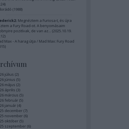
:24
)
dorádó (1988)
ederick2:
Megnéztem a Furiosa-t, és újra
ztem a Fury Road-ot. A benyomásaim
bbnyire pozitívak, de van az...
(
2025.10.19.
:12
)
d Max - A harag útja / Mad Max: Fury Road
015)
rchívum
26 július
(
2
)
26 június
(
5
)
26 május
(
2
)
26 április
(
3
)
26 március
(
5
)
26 február
(
5
)
26 január
(
4
)
25 december
(
7
)
25 november
(
6
)
25 október
(
5
)
25 szeptember
(
6
)