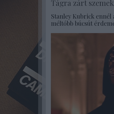
Tágra zárt szemek 
Stanley Kubrick ennél a
méltóbb búcsút érdeme