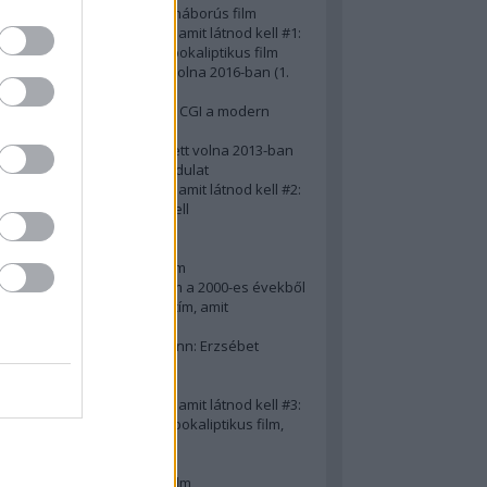
A 10 legjobb második világháborús film
50 posztapokaliptikus film, amit látnod kell #1:
A 10 legkreatívabb posztapokaliptikus film
20 film, amit látnod kellett volna 2016-ban (1.
rész)
Ezért néz ki borzasztóan a CGI a modern
filmekben (is)
15(+1) film, amit látnod kellett volna 2013-ban
A 15 legnagyobb filmes fordulat
50 posztapokaliptikus film, amit látnod kell #2:
10 zombifilm, amit látnod kell
A 10 legjobb gengszterfilm
A 10 legjobb Brad Pitt-film
A 10 legjobb Mel Gibson-film
Az igazi 10 legjobb akciófilm a 2000-es évekből
10 iszonyatos magyar filmcím, amit
megúsztunk 2016-ban
Könyvkritika: Brigitte Hamann: Erzsébet
királyné (2019)
A 10 legjobb Al Pacino - film
50 posztapokaliptikus film, amit látnod kell #3:
10 (nem is annyira) posztapokaliptikus film,
amit látnod kell
10 alulértékelt film - 2. rész
A 10 legjobb Matt Damon-film