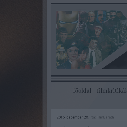
főoldal
filmkritiká
2016. december 20.
írta:
FilmBaráth