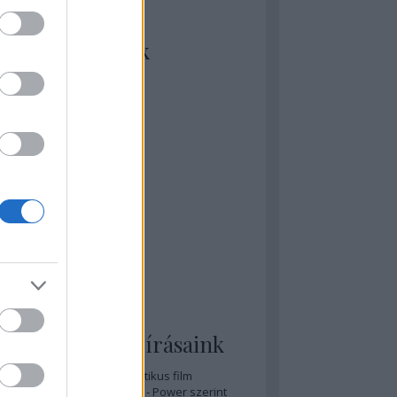
kiket szívesen
ézünk/olvasunk
rosta szerint
rkSide Joint
lmFreak
lmbook
lmtrailer
lmzabáló
sztes megmondja a tutit
gyar Film Adatbázis
zi Mánia app
zze meg az ember!
pcorn & Soda
pernatural Movies
ashnevelés
s & Calzone
 legolvasottabb írásaink
A 20 legjobb posztapokaliptikus film
A 15 legjobb időutazós film - Power szerint