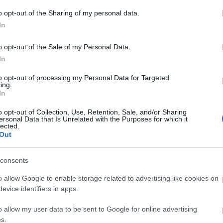
A
o opt-out of the Sharing of my personal data.
n
In
Bo
o opt-out of the Sale of my Personal Data.
Da
In
Fi
Fi
to opt-out of processing my Personal Data for Targeted
Fi
ing.
Fi
In
Li
Ma
o opt-out of Collection, Use, Retention, Sale, and/or Sharing
Mo
ersonal Data that Is Unrelated with the Purposes for which it
lected.
Né
Out
Po
Su
Tr
consents
Ju
z nem elegendő ahhoz, hogy maradandó élményt
o allow Google to enable storage related to advertising like cookies on
eglepően hiányzik az alkotásból, annak ellenére, hogy
evice identifiers in apps.
A
inősülő jelenetekkel, de mivel hiányzott a képek
szándékosan lassítottak, álomszerűek a jelenetek,
o allow my user data to be sent to Google for online advertising
dni a képsoroknak. A felső tízezer hazug világának
s.
az érdektelen szöveg, a látványorgiába torkolló