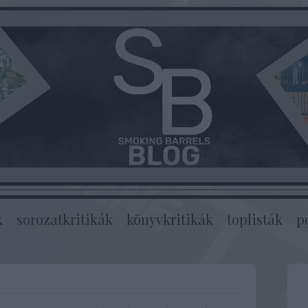
k
sorozatkritikák
könyvkritikák
toplisták
p