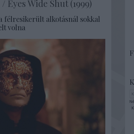
/ Eyes Wide Shut (1999)
 félresikerült alkotásnál sokkal
lt volna
F
K
Né