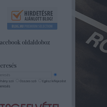
acebook oldaldoboz
eresés
hány szó
Összes szó
Egész kifejezést