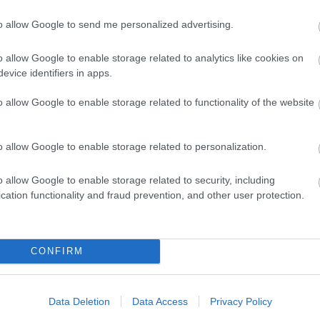
danivaló, a lelkünk mélyén lakozó démonokkal való
to allow Google to send me personalized advertising.
n nyilvánult meg, pont a lényeg, a belső lelki
óan ebből a jobb sorsra érdemes alkotásból.
o allow Google to enable storage related to analytics like cookies on
ick filmjeinek, ezért nagyon fáj ezt leírnom, de ez
evice identifiers in apps.
ltó búcsú, amit mester megérdemelt volna. Ezúttal
dolkodtatott el a film, inkább untatott, és bár
o allow Google to enable storage related to functionality of the website
sszességében felejthetőre sikeredett. Tom Cruise-t
ta a vászonról Sydney Pollack és Rade Serbedzija,
emélyesebb filmjének, mégsem éri meg a két és fél
o allow Google to enable storage related to personalization.
o allow Google to enable storage related to security, including
cation functionality and fraud prevention, and other user protection.
a a Magyar Filmes Adatbázis (Mafab) oldalán
CONFIRM
Data Deletion
Data Access
Privacy Policy
stanley kubrick
filmkritikák