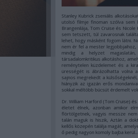
Stanley Kubrick zseniális alkotások
utolsó filmje finoman szólva sem l
Brangenilája, Tom Cruise és Nicole
sem tetszett, túl zavarosnak talált
lehet, hogy másként fogom látni. 
nem ér fel a mester legjobbjaihoz,
mindig a helyzet magaslatán
társadalomkritikus alkotáshoz, ame
reménytelen küzdelemet és a kira
ürességét is ábrázolhatta volna 
sajnos megrekedt a külsőségeknél,
hiányzik az igazán erős mondanivaló
sokkal méltóbb búcsút érdemelt vol
Dr. William Harford (Tom Cruise) és 
életet élnek, azonban amikor el
flörtölgetnek, vagyis messze ne
talán maguk is hiszik, Aztán a do
kellős közepén találja magát, amel
ő pedig nagyon komoly bajba kerül...