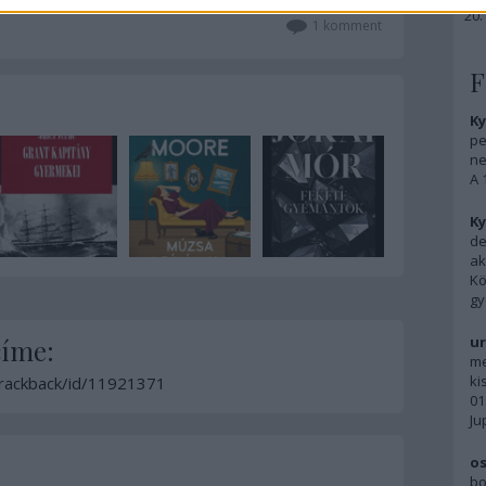
1
komment
F
Ky
pe
ne
A 
Ky
de
ak
Kö
gy
ur
címe:
me
ki
/trackback/id/11921371
01
Ju
os
bo