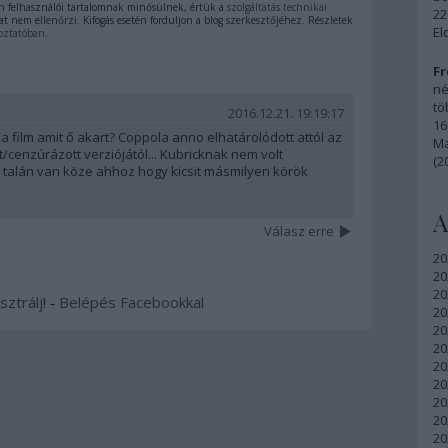
 felhasználói tartalomnak minősülnek, értük a
szolgáltatás technikai
22
t nem ellenőrzi. Kifogás esetén forduljon a blog szerkesztőjéhez. Részletek
El
oztatóban
.
Fr
né
tö
2016.12.21. 19:19:17
16
a film amit ő akart? Coppola anno elhatárolódott attól az
Ma
enzúrázott verziójától... Kubricknak nem volt
(2
 talán van köze ahhoz hogy kicsit másmilyen körök
A
Válasz erre
20
20
20
sztrálj
! ‐
Belépés Facebookkal
20
20
20
20
20
20
20
20