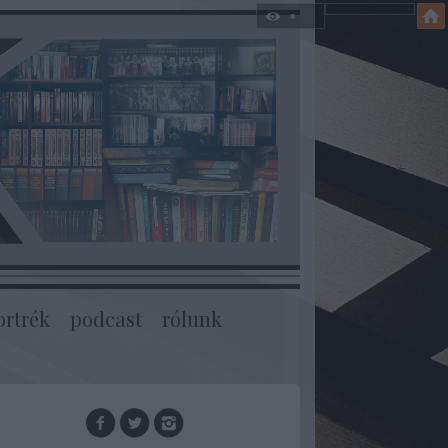
ortrék
podcast
rólunk