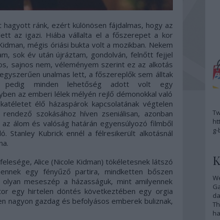
at hagyott ránk, ezért különösen fájdalmas, hogy az
ett az igazi. Hiába vállalta el a főszerepet a kor
 Kidman, mégis óriási bukta volt a mozikban. Nekem
am, sok év után újráztam, gondolván, felnőtt fejjel
Nos, sajnos nem, véleményem szerint ez az alkotás
 egyszerűen unalmas lett, a főszereplők sem álltak
, pedig minden lehetőség adott volt egy
lyben az emberi lélek mélyén rejlő démonokkal való
katéletet élő házaspárok kapcsolatának végtelen
Tw
a rendező szokásához híven zseniálisan, azonban
ht
 az álom és valóság határán egyensúlyozó filmből
g-
. Stanley Kubrick ennél a félresikerült alkotásnál
na.
K
felesége, Alice (Nicole Kidman) tökéletesnek látszó
mennek egy fényűző partira, mindketten bőszen
We
m olyan meseszép a házasságuk, mint amilyennek
G
ktor egy hirtelen döntés következtében egy orgia
da
yen nagyon gazdag és befolyásos emberek buliznak,
Th
ha