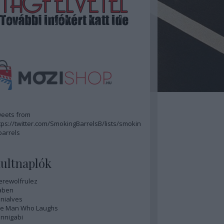
eets from
tps://twitter.com/SmokingBarrelsB/lists/smokin
barrels
ultnaplók
rewolfrulez
aben
nialves
e Man Who Laughs
nnigabi