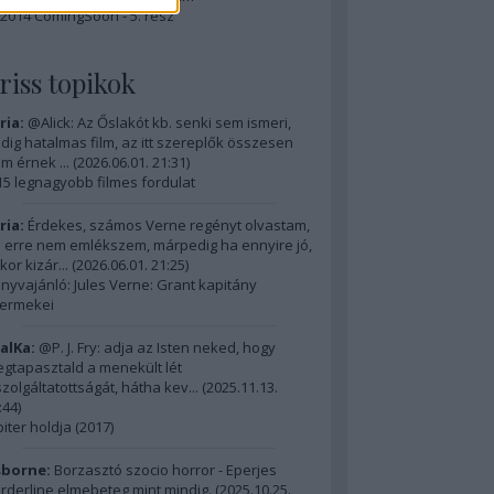
2014 ComingSoon - 5. rész
riss topikok
ria:
@Alick: Az Őslakót kb. senki sem ismeri,
dig hatalmas film, az itt szereplők összesen
m érnek ...
(
2026.06.01. 21:31
)
15 legnagyobb filmes fordulat
ria:
Érdekes, számos Verne regényt olvastam,
 erre nem emlékszem, márpedig ha ennyire jó,
kor kizár...
(
2026.06.01. 21:25
)
nyvajánló: Jules Verne: Grant kapitány
ermekei
alKa:
@P. J. Fry: adja az Isten neked, hogy
gtapasztald a menekült lét
szolgáltatottságát, hátha kev...
(
2025.11.13.
:44
)
piter holdja (2017)
borne:
Borzasztó szocio horror - Eperjes
rderline elmebeteg mint mindig.
(
2025.10.25.