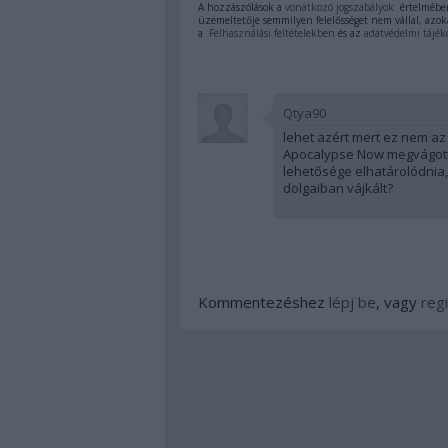
A hozzászólások a
vonatkozó jogszabályok
értelmében
üzemeltetője semmilyen felelősséget nem vállal, azoka
a
Felhasználási feltételekben
és az
adatvédelmi tájék
Qtya90
lehet azért mert ez nem az 
Apocalypse Now megvágott/c
lehetősége elhatárolódnia,
dolgaiban vájkált?
Kommentezéshez
lépj be
, vagy
regi