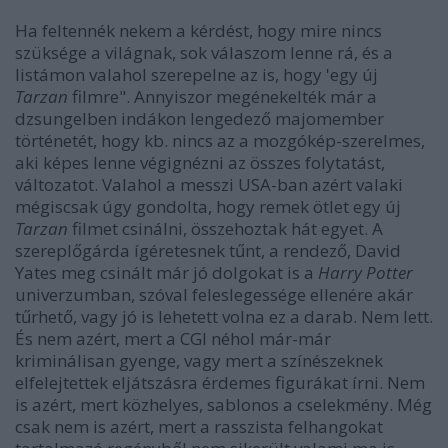
Ha feltennék nekem a kérdést, hogy mire nincs
szüksége a világnak, sok válaszom lenne rá, és a
listámon valahol szerepelne az is, hogy 'egy új
Tarzan
filmre". Annyiszor megénekelték már a
dzsungelben indákon lengedező majomember
történetét, hogy kb. nincs az a mozgókép-szerelmes,
aki képes lenne végignézni az összes folytatást,
változatot. Valahol a messzi USA-ban azért valaki
mégiscsak úgy gondolta, hogy remek ötlet egy új
Tarzan
filmet csinálni, összehoztak hát egyet. A
szereplőgárda ígéretesnek tűnt, a rendező, David
Yates meg csinált már jó dolgokat is a
Harry Potter
univerzumban, szóval feleslegessége ellenére akár
tűrhető, vagy jó is lehetett volna ez a darab. Nem lett.
És nem azért, mert a CGI néhol már-már
kriminálisan gyenge, vagy mert a színészeknek
elfelejtettek eljátszásra érdemes figurákat írni. Nem
is azért, mert közhelyes, sablonos a cselekmény. Még
csak nem is azért, mert a rasszista felhangokat