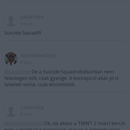
capacete
9 éve
Suicide Squad!!!
AldoWinnfield
9 éve
@capacete
: De a Suicide Squad elsősorban nem
felesleges volt, csak gyenge. A koncepció akár jó is
lehetett volna, csak elrontották.
capacete
9 éve
@AldoWinnfield
: Ok, de akkor a TMNT 2 miért került
bele a listába? A koncepció akár jó is lehetett volna,