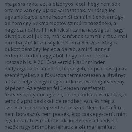
magasra rakta azt a bizonyos lécet, hogy nem sok
értelme van egy újabb változatnak. Minőségileg
ugyanis bajos lenne hasonlót csinálni (lehet amúgy,
de nem egy Bekmambetov szintű rendezőnek), a
nagy szandálos filmeknek sincs manapság túl nagy
divatja, s valljuk be, márkanévnek sem túl erős a mai
moziba járó közönség körében a
Ben-Hur
. Meg is
bukott pénzügyileg ez a darab, amiről annyit
érdemes tudni nagyjából, hogy lehetett volna
rosszabb is. A 2016-os verzió kiszűr minden
mélységet a történetből, felpörgeti, popcornosítja az
eseményeket, s a fókuszba természetesen a látványt,
a CGI-t helyezi egy tengeri ütközet és a fogatverseny
képében. Az egészen felületesen megfestett
testvérviszály döcögősen, de működik, a vizualitás, a
tempó apró bakikkal, de rendben van, és még a
színészek sem kifejezetten rosszak. Nem 'fáj" a film,
nem borzasztó, nem pocsék, épp csak egyszerű, mint
egy fadarab. A mutatós akciójeleneteket kedvelő
nézők nagy örömüket lelhetik a két már említett