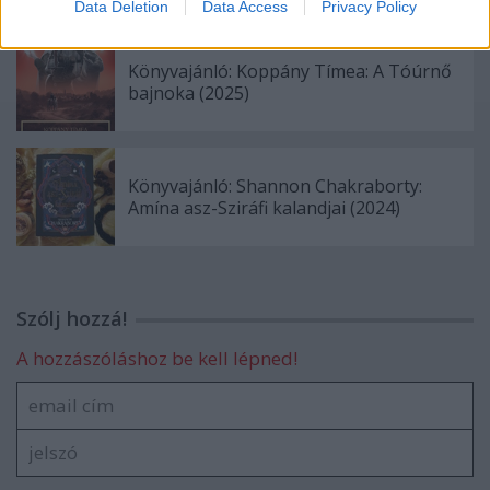
Data Deletion
Data Access
Privacy Policy
Könyvajánló: Koppány Tímea: A Tóúrnő
bajnoka (2025)
Könyvajánló: Shannon Chakraborty:
Amína asz-Sziráfi kalandjai (2024)
Szólj hozzá!
A hozzászóláshoz be kell lépned!