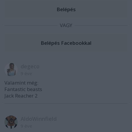
VAGY
degeco
9 éve
Valamint még:
Fantastic beasts
Jack Reacher 2
AldoWinnfield
9 éve