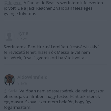
@degeco
: A Fantastic Beasts szerintem kifejezetten
jó volt. De a Jack Reacher 2 valóban felesleges,
gyenge folytatás.
Kyria
9 éve
Szerintem a Ben-Hur-nál említett "testvérviszály"
félrevezető lehet, hiszen ők Messala-val nem
testvérek, "csak" gyerekkori barátok voltak.
AldoWinnfield
9 éve
@Kyria
: Valóban nem édestestvérek, de néhányszor
elmondják a filmben, hogy testvérként tekintenek
egymásra. Szóval szerintem belefér, hogy így
fogalmaztam.