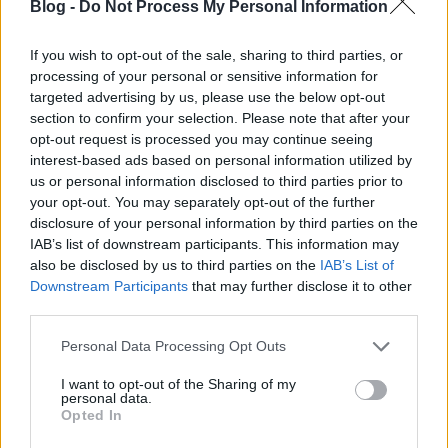
Blog -
Do Not Process My Personal Information
If you wish to opt-out of the sale, sharing to third parties, or
Tini Nindzsa Teknőcök 2: Elő az árnyékból /
processing of your personal or sensitive information for
Teenage Mutant Ninja Turtles: Out of the
targeted advertising by us, please use the below opt-out
Shadows (2016)
section to confirm your selection. Please note that after your
opt-out request is processed you may continue seeing
A gyerekkorom pont arra az időszakra esett, amikor
interest-based ads based on personal information utilized by
a remek TMNT rajzfilmsorozat a fénykorát élte a
us or personal information disclosed to third parties prior to
magyar tévében. Így hangzott a főcímdal:
your opt-out. You may separately opt-out of the further
disclosure of your personal information by third parties on the
'Elszánt és gyors csodahős.
IAB’s list of downstream participants. This information may
Sok veszély közt a helyét megállja,
also be disclosed by us to third parties on the
IAB’s List of
Az ellenségét kivont karddal várja.
Downstream Participants
that may further disclose it to other
Ki gonosz mind reszket és fél,
third parties.
mert vív, küzdd az igazságért.
Please note that this website/app uses one or more Google
Personal Data Processing Opt Outs
services and may gather and store information including but
Tini Nindzsa Harci Teknőc, tini Nindzsa Harci Teknőc
not limited to your visit or usage behaviour. You may click to
I want to opt-out of the Sharing of my
Tini Nindzsa Harci Teknőc."
personal data.
grant or deny consent to Google and its third-party tags to
Opted In
use your data for below specified purposes in below Google
Ezt dúdoltam magamban, miközben a négy
consent section.