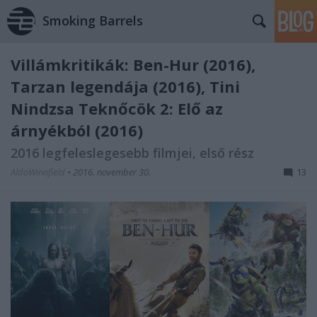
Smoking Barrels
Villámkritikák: Ben-Hur (2016),
Tarzan legendája (2016), Tini
Nindzsa Teknőcök 2: Elő az
árnyékból (2016)
2016 legfeleslegesebb filmjei, első rész
AldoWinnfield
•
2016. november 30.
13