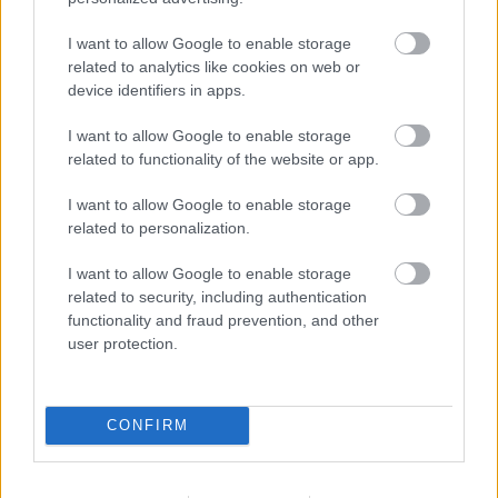
elég, hogy egyre lankadó figyelmem kitartson a
stáblistáig. Ezt is felesleges volt így, ebben a
I want to allow Google to enable storage
formában folytatni...
related to analytics like cookies on web or
device identifiers in apps.
4/10
I want to allow Google to enable storage
A film adatlapja a MAFAB oldalán
related to functionality of the website or app.
I want to allow Google to enable storage
related to personalization.
Címkék:
akció
dráma
kaland
villámkritikák
I want to allow Google to enable storage
related to security, including authentication
functionality and fraud prevention, and other
user protection.
Ajánlott bejegyzések:
CONFIRM
Könyvajánló: Jules Verne: Grant kapitány
gyermekei