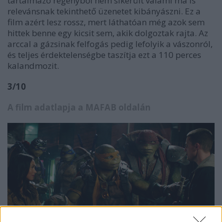
tartalmazó regényből nem sikerült valami ma is
relevánsnak tekinthető üzenetet kibányászni. Ez a
film azért lesz rossz, mert láthatóan még azok sem
hittek benne egy kicsit sem, akik dolgoztak rajta. Az
arccal a gázsinak felfogás pedig lefolyik a vászonról,
és teljes érdektelenségbe taszítja ezt a 110 perces
kalandmozit.
3/10
A film adatlapja a MAFAB oldalán