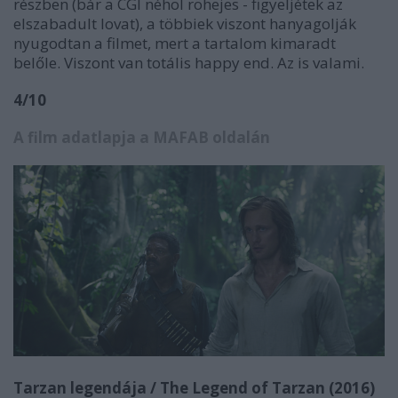
részben (bár a CGI néhol röhejes - figyeljétek az
elszabadult lovat), a többiek viszont hanyagolják
nyugodtan a filmet, mert a tartalom kimaradt
belőle. Viszont van totális happy end. Az is valami.
4/10
A film adatlapja a MAFAB oldalán
Tarzan legendája / The Legend of Tarzan (2016)