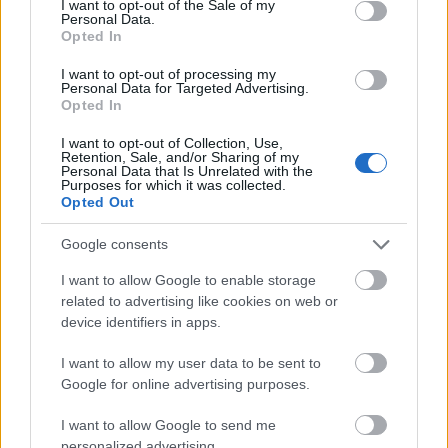
I want to opt-out of the Sale of my
páncélos testvér legújabb mozgóképes ámokfutását
Personal Data.
láttam, és megállapítottam vénséges vén öregapó
Opted In
módjára, hogy a régi jó dolgokból nem maradt már
I want to opt-out of processing my
semmi. De félre a nosztalgiasznobizmussal! Az
Personal Data for Targeted Advertising.
igazság az, hogy nem azért gyenge az
Out of the
Opted In
Shadows
, mert nem olyan, mint a rajzfilmsorozat.
Azért ciki, mert megtestesít mindent, ami miatt ma
I want to opt-out of Collection, Use,
Retention, Sale, and/or Sharing of my
szidni lehet a látványmozikat. Buta, felületes,
Personal Data that Is Unrelated with the
Purposes for which it was collected.
kidolgozatlan, ötletek nélküli katyvasz az egész,
Opted Out
tulajdonképpen egy mozgóképes gyorskaja, a
gyengébbik fajtából. Fogyasztható, néha jól is esik,
Google consents
de igazából nem érdemes rászánni a pénzünket. A
tempó persze gyorsabb, mint egy Forma 1-es autó, a
I want to allow Google to enable storage
teknőcök pofája be nem áll, mindig van valami CGI a
related to advertising like cookies on web or
képkivágatban és Megan Fox is beveti bájait. A
device identifiers in apps.
külsőségekkel próbálják palástolni pl. a minőségi
írás hiányát. Ez annyiban sikerül, hogy néhol azért
I want to allow my user data to be sent to
szórakoztatóvá tudták tenni az alkotók a teknőc
Google for online advertising purposes.
kalandot, a maga lüke, oktondi stílusában vannak jó
I want to allow Google to send me
pillanatai a filmnek. Mindez azonban csak arra volt
personalized advertising.