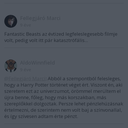
Fellegjáró Marci
9 éve
Fantastic Beasts az évtized legfeleslegesebb filmje
volt, pedig volt itt pár katasztrófális...
AldoWinnfield
9 éve
@Fellegjáró Marci
: Abból a szempontból felesleges,
hogy a Harry Potter történet véget ért. Viszont én, aki
szeretem ezt az univerzumot, örömmel merültem el
újra benne, főleg, hogy más korszakban, más
szereplőkkel dolgoztak. Persze lehet pénzlehúzásnak
értelmezni, de szerintem nem volt baj a színvonallal,
és így szívesen adtam érte pénzt.