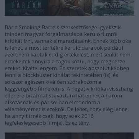
Bár a Smoking Barrels szerkesztősége igyekszik
minden magyar forgalmazásba kerülő filmről
kritikát írni, vannak elmaradásaink. Ennek több oka
is lehet, a most terítékre kerülő darabok például
azért nem kaptak eddig értékelést, mert senkit nem
érdekeltek annyira a tagok közül, hogy megnézze
ezeket. Kivétel engem. Én szeretek abszolút képben
lenni a blockbuster kínálat tekintetében (is), és
sokszor egészen kiválóan szórakozom a
leggyengébb filmeken is. A negatív kritikai visszhang
ellenére bizalmat szavaztam hát ennek a három
alkotásnak, és pár sorban elmondom a
véleményemet is ezekről. De lehet, hogy elég lenne,
ha annyit írnék csak, hogy ezek 2016
legfeleslegesebb filmjei. És ez tény.