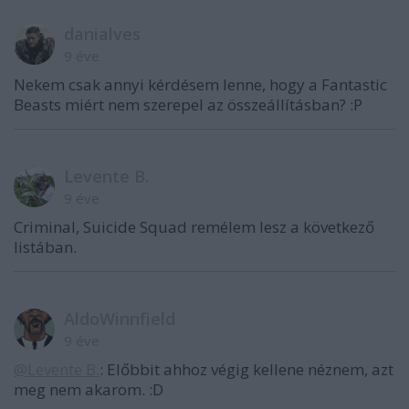
danialves
9 éve
Nekem csak annyi kérdésem lenne, hogy a Fantastic
Beasts miért nem szerepel az összeállításban? :P
Levente B.
9 éve
Criminal, Suicide Squad remélem lesz a következő
listában.
AldoWinnfield
9 éve
@Levente B.
: Előbbit ahhoz végig kellene néznem, azt
meg nem akarom. :D