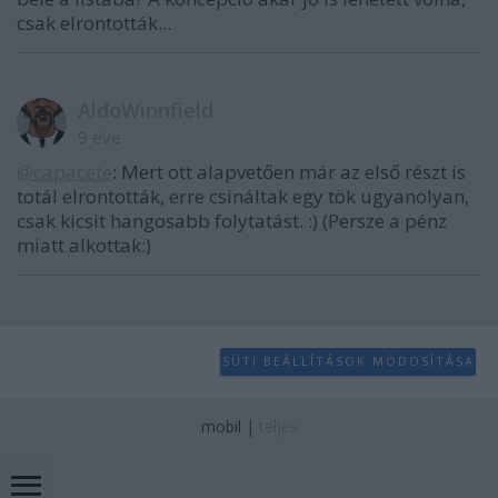
csak elrontották...
AldoWinnfield
9 éve
@capacete
: Mert ott alapvetően már az első részt is
totál elrontották, erre csináltak egy tök ugyanolyan,
csak kicsit hangosabb folytatást. :) (Persze a pénz
miatt alkottak:)
SÜTI BEÁLLÍTÁSOK MÓDOSÍTÁSA
mobil
|
teljes