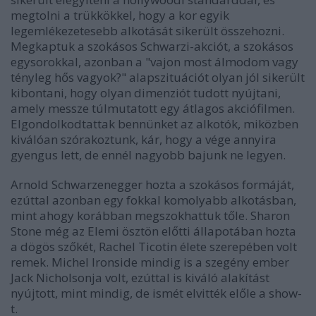
megtolni a trükkökkel, hogy a kor egyik
legemlékezetesebb alkotását sikerült összehozni.
Megkaptuk a szokásos Schwarzi-akciót, a szokásos
egysorokkal, azonban a "vajon most álmodom vagy
tényleg hős vagyok?" alapszituációt olyan jól sikerült
kibontani, hogy olyan dimenziót tudott nyújtani,
amely messze túlmutatott egy átlagos akciófilmen.
Elgondolkodtattak bennünket az alkotók, miközben
kiválóan szórakoztunk, kár, hogy a vége annyira
gyengus lett, de ennél nagyobb bajunk ne legyen.
Arnold Schwarzenegger hozta a szokásos formáját,
ezúttal azonban egy fokkal komolyabb alkotásban,
mint ahogy korábban megszokhattuk tőle. Sharon
Stone még az Elemi ösztön előtti állapotában hozta
a dögös szőkét, Rachel Ticotin élete szerepében volt
remek. Michel Ironside mindig is a szegény ember
Jack Nicholsonja volt, ezúttal is kiváló alakítást
nyújtott, mint mindig, de ismét elvitték előle a show-
t.