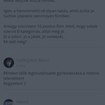
Akkor térjünk vissza filmhez.
Igen, a hárommellű nő olyan hatás, amit azóta se
tudtak überelni semmilyen filmben.
Amúgy szerintem 10 pontos film. Attól, hogy sokak
szerint B kategóriás, attól még jó.
Jó a sztori, jó a játék, jó rendezés.
Mi kell még?
Fellegjáró Marci
9 éve
Minden idők legbrutálisabb gyilkolászása a metrós
jelenetben!
Kegyetlen! :)
NewZ