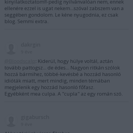
kinyilatkoztatom!!-pedig nyilvánvalóan nem, ennek
ellenére ezzel is ugat nekem...szóval zabszem van a
seggében gondolom. Le kéne nyugodnia, ez csak
blog. Semmi extra.
dakrgin
9 éve
@Bloodscalp
: Kiderül, hogy hülye voltál, aztán
tovább pattogsz... de édes... Nagyon ritkán szólok
hozzá bármihez, többé-kevésbé a hozzád hasonló
idióták miatt, mert mindig, minden témában
megjelenik egy hozzád hasonló főfasz.
Egyébként mea culpa. A "cupla" az egy román szó.
gigabursch
9 éve