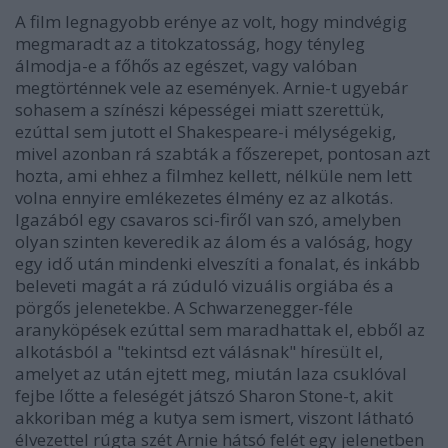
A film legnagyobb erénye az volt, hogy mindvégig
megmaradt az a titokzatosság, hogy tényleg
álmodja-e a főhős az egészet, vagy valóban
megtörténnek vele az események. Arnie-t ugyebár
sohasem a színészi képességei miatt szerettük,
ezúttal sem jutott el Shakespeare-i mélységekig,
mivel azonban rá szabták a főszerepet, pontosan azt
hozta, ami ehhez a filmhez kellett, nélküle nem lett
volna ennyire emlékezetes élmény ez az alkotás.
Igazából egy csavaros sci-firől van szó, amelyben
olyan szinten keveredik az álom és a valóság, hogy
egy idő után mindenki elveszíti a fonalat, és inkább
beleveti magát a rá zúduló vizuális orgiába és a
pörgős jelenetekbe. A Schwarzenegger-féle
aranyköpések ezúttal sem maradhattak el, ebből az
alkotásból a "tekintsd ezt válásnak" híresült el,
amelyet az után ejtett meg, miután laza csuklóval
fejbe lőtte a feleségét játszó Sharon Stone-t, akit
akkoriban még a kutya sem ismert, viszont látható
élvezettel rúgta szét Arnie hátsó felét egy jelenetben