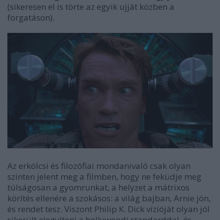
(sikeresen el is törte az egyik ujját közben a
forgatáson).
Az erkölcsi és filozófiai mondanivaló csak olyan
szinten jelent meg a filmben, hogy ne feküdje meg
túlságosan a gyomrunkat, a helyzet a mátrixos
körítés ellenére a szokásos: a világ bajban, Arnie jön,
és rendet tesz. Viszont Philip K. Dick vízióját olyan jól
sikerült elegyíteni a hollywoodi standarddal, és