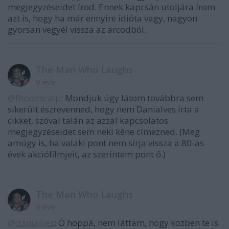
megjegyzéseidet írod. Ennek kapcsán utoljára írom
azt is, hogy ha már ennyire idióta vagy, nagyon
gyorsan vegyél vissza az arcodból.
The Man Who Laughs
9 éve
@Bloodscalp
: Mondjuk úgy látom továbbra sem
sikerült észrevenned, hogy nem Danialves írta a
cikket, szóval talán az azzal kapcsolatos
megjegyzéseidet sem neki kéne címezned. (Meg
amúgy is, ha valaki pont nem sírja vissza a 80-as
évek akciófilmjeit, az szerintem pont ő.)
The Man Who Laughs
9 éve
@danialves
: Ó hoppá, nem láttam, hogy közben te is