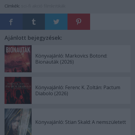
Címkék:
sci-fi
akció
filmkritikák
Ajánlott bejegyzések:
Könyvajánló: Markovics Botond:
Bionauták (2026)
Könyvajánló: Ferenc K. Zoltán: Pactum
Diabolo (2026)
Könyvajánló: Stian Skald: A nemszületett