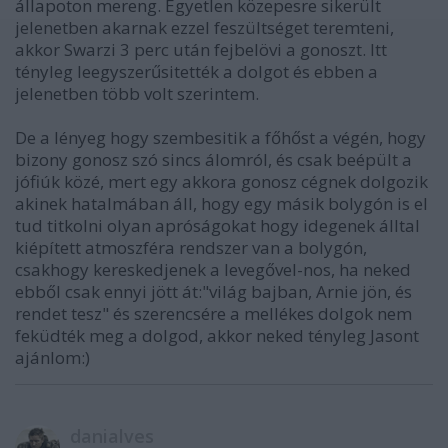
állapoton mereng. Egyetlen közepesre sikerült
jelenetben akarnak ezzel feszültséget teremteni,
akkor Swarzi 3 perc után fejbelövi a gonoszt. Itt
tényleg leegyszerűsitették a dolgot és ebben a
jelenetben több volt szerintem.
De a lényeg hogy szembesitik a főhőst a végén, hogy
bizony gonosz szó sincs álomról, és csak beépült a
jófiúk közé, mert egy akkora gonosz cégnek dolgozik
akinek hatalmában áll, hogy egy másik bolygón is el
tud titkolni olyan apróságokat hogy idegenek álltal
kiépített atmoszféra rendszer van a bolygón,
csakhogy kereskedjenek a levegővel-nos, ha neked
ebből csak ennyi jött át:"világ bajban, Arnie jön, és
rendet tesz" és szerencsére a mellékes dolgok nem
feküdték meg a dolgod, akkor neked tényleg Jasont
ajánlom:)
danialves