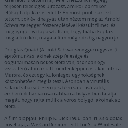
teljesen felesleges újrázást, amikor bármikor
előkaphatjuk az eredetit? Én most pontosan ezt
tettem, sok év kihagyás után néztem meg az Arnold
Schwarzenegger főszereplésével készült filmet, és
megnyugodva tapasztaltam, hogy hiába koptak
meg a trükkök, maga a film még mindig nagyon jó!
Douglas Quaid (Arnold Schwarzenegger) egyszerű
építőmunkás, akinek szép felesége és
dögunalmasan békés élete van, azonban egy
visszatérő álom miatt mindenképpen el akar jutni a
Marsra, és ezt egy különleges ügynökségnek
köszönhetően meg is teszi. Azonban a virutális
kaland viharsebesen ijesztően valódivá válik,
emberünk hamarosan abban a helyzetben találja
magát, hogy rajta múlik a vörös bolygó lakóinak az
élete...
A film alapjául Philip K. Dick 1966-ban írt 23 oldalas
novellája, a We Can Remember It For You Wholesale