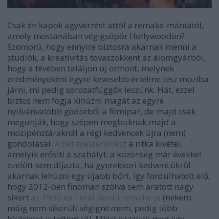
Csak én kapok agyvérzést attól a remake-mániától,
amely mostanában végigsöpör Hollywoodon?
Szomorú, hogy ennyire biztosra akarnak menni a
studiók, a kreativitás tovaszökkent az álomgyárból,
hogy a tévében találjon új otthont, melynek
eredményeként egyre kevesebb értelme lesz moziba
járni, mi pedig sorozatfüggők leszünk. Hát, ezzel
biztos nem fogja kihúzni magát az egyre
nyilvánvalóbb gödörből a filmipar, de majd csak
megunják, hogy szépen megbuknak majd a
mozipénztáraknál a régi kedvencek újra (nem)
gondolásai.
A hét mesterlövész
a ritka kivétel,
amelyik erősíti a szabályt, a közönség már évekkel
ezelőtt sem díjazta, ha gyerekkori kedvencükről
akarnak lehúzni egy újabb bőrt, így fordulhatott elő,
hogy 2012-ben finoman szólva sem aratott nagy
sikert
az 1990-es Total Recall remake-je
(nekem
máig nem sikerült végignéznem, pedig több
kísérletet is tettem rá). Miért nézzünk meg egy