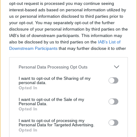
opt-out request is processed you may continue seeing
interest-based ads based on personal information utilized by
us or personal information disclosed to third parties prior to
VAGY
your opt-out. You may separately opt-out of the further
disclosure of your personal information by third parties on the
IAB’s list of downstream participants. This information may
also be disclosed by us to third parties on the
IAB’s List of
Downstream Participants
that may further disclose it to other
third parties.
Serrin
Please note that this website/app uses one or more Google
Personal Data Processing Opt Outs
9 éve
services and may gather and store information including but
not limited to your visit or usage behaviour. You may click to
I want to opt-out of the Sharing of my
"Csak én kapok agyvérzést attól a remake-mániától,
personal data.
grant or deny consent to Google and its third-party tags to
amely mostanában végigsöpör Hollywoodon?"
Opted In
use your data for below specified purposes in below Google
Nem csak te.
consent section.
I want to opt-out of the Sale of my
Personal Data.
Opted In
danialves
I want to opt-out of processing my
Personal Data for Targeted Advertising.
9 éve
Opted In
"Csak én kapok agyvérzést attól a remake-mániától,