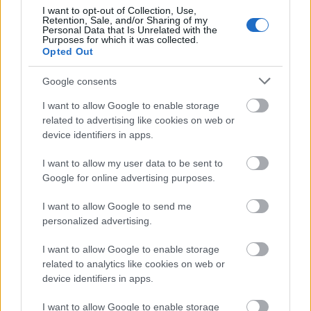
I want to opt-out of Collection, Use,
amely mostanában végigsöpör Hollywoodon?"
Retention, Sale, and/or Sharing of my
Halkan jegyezném meg, hogy a Jurassic World és a
Personal Data that Is Unrelated with the
Purposes for which it was collected.
Force Awakens is egy kvázi-remake, de legalábbis
Opted Out
biztosan nem őket találni a "kreativitás" szócikknél a
szótárban. :P
Google consents
(A hét mesterlövész meg akkora hulladék lett, hogy
I want to allow Google to enable storage
komolyan rosszul érzem magam, amiért hülyét
related to advertising like cookies on web or
csináltam az előzetesen a kardjukba dőlő
device identifiers in apps.
nosztalgiasznobokból.)
I want to allow my user data to be sent to
Google for online advertising purposes.
De Az emlékmás valóban egy jó kis akció-sci-fi
(szerintem ebben a tekintetben a remake-je sem lett
I want to allow Google to send me
sokkal rosszabb), azon alkotások egyike,
personalized advertising.
amelyekben színtisztán jelen van a 90-es évek
fordulójának kompromisszummentes, karcos
I want to allow Google to enable storage
stílusa, én alapvetően ezért (is) szeretem.
related to analytics like cookies on web or
device identifiers in apps.
I want to allow Google to enable storage