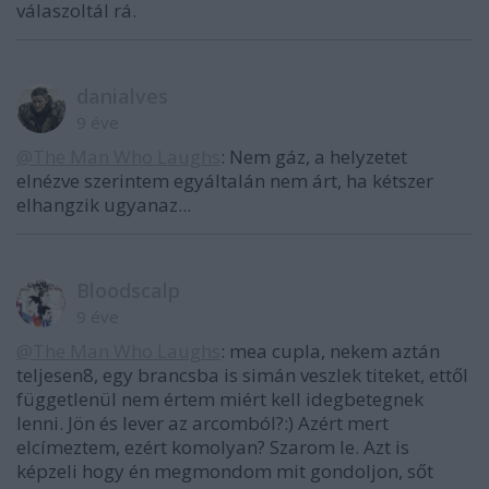
válaszoltál rá.
danialves
9 éve
@The Man Who Laughs
: Nem gáz, a helyzetet
elnézve szerintem egyáltalán nem árt, ha kétszer
elhangzik ugyanaz...
Bloodscalp
9 éve
@The Man Who Laughs
: mea cupla, nekem aztán
teljesen8, egy brancsba is simán veszlek titeket, ettől
függetlenül nem értem miért kell idegbetegnek
lenni. Jön és lever az arcomból?:) Azért mert
elcímeztem, ezért komolyan? Szarom le. Azt is
képzeli hogy én megmondom mit gondoljon, sőt