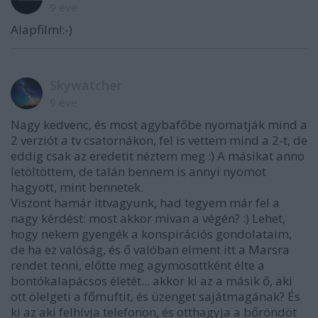
9 éve
Alapfilm!:-)
Skywatcher
9 éve
Nagy kedvenc, és most agybafőbe nyomatják mind a
2 verziót a tv csatornákon, fel is vettem mind a 2-t, de
eddig csak az eredetit néztem meg :) A másikat anno
letöltöttem, de talán bennem is annyi nyomot
hagyott, mint bennetek.
Viszont hamár ittvagyunk, had tegyem már fel a
nagy kérdést: most akkor mivan a végén? :) Lehet,
hogy nekem gyengék a konspirációs gondolataim,
de ha ez valóság, és ő valóban elment itt a Marsra
rendet tenni, előtte meg agymosottként élte a
bontókalapácsos életét... akkor ki az a másik ő, aki
ott ölelgeti a főmuftit, és üzenget sajátmagának? És
ki az aki felhívja telefonon, és otthagyja a bőröndöt