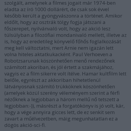
szolgált, amelynek a filmes jogait már 1974-ben
eladta az író 1000 dollárért, de csak sok évvel
később került a gyöngyvászonra a történet. Amikor
eldőlt, hogy az osztrák tölgy fogja játszani a
főszerepet, nyilvánvaló volt, hogy az akció lesz
túlsúlyban a filozófiai mondanivaló mellett, illetve az
is, hogy az eredetileg könyvelő főhős foglalkozását
meg kell változtatni, mert Arnie nem igazán lett
volna hiteles aktatkukacként. Paul Verhoeven a
Robotzsarunak köszönhetően menő rendezőnek
számított akoriban, és jól értett a szakmájához,
vagyis ez a film sikerre volt ítélve. Hamar kultfilm lett
belőle, egyrészt az akkoriban hihetetlenül
látványosnak számító trükköknek köszönhetően
(amelyek közül szerény véleményem szerint a férfi
nézőknek a legjobban a három mellű nő tetszett a
legjobban:-)), másrészt a forgatókönyv is jó volt, kár,
hogy a vége annyira gicces lett, de ez senkit sem
zavart a műélvezetben, máig megunhatatlan ez a
dögös akció-sci-fi.