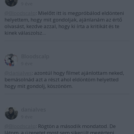
9 éve
@Bloodscalp
: Mielőtt itt is megpróbálod eldönteni
helyettem, hogy mit gondoljak, ajánlanám az értő
olvasást, kezdve azzal, hogy ki írta a kritikát és te
kinek válaszolsz...
Bloodscalp
9 éve
@danialves
: azontúl hogy filmet ajánlottam neked,
bemásolnád azt a részt ahol eldöntöm helyetted
hogy mit gondolj, köszönöm.
danialves
9 éve
@Bloodscalp
: Rögtön a második mondatod. De
látom, a üzenetet most sem sikerült megérteni,