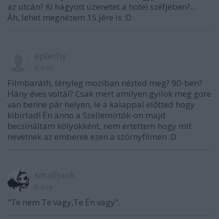
az utcán? Ki hagyott üzenetet a hotel széfjében?...
Áh, lehet megnézem 15.jére is :D
eplethy
9 éve
Filmbaráth, tényleg moziban nézted meg? 90-ben?
Hány éves voltál? Csak mert amilyen gyilok meg gore
van benne pár helyen, le a kalappal előtted hogy
kibírtad! Én anno a Szellemírtók-on majd
becsináltam kölyökként, nem értettem hogy mit
nevetnek az emberek ezen a szörnyfilmen :D
smalljack
9 éve
"Te nem Te vagy,Te Én vagy".