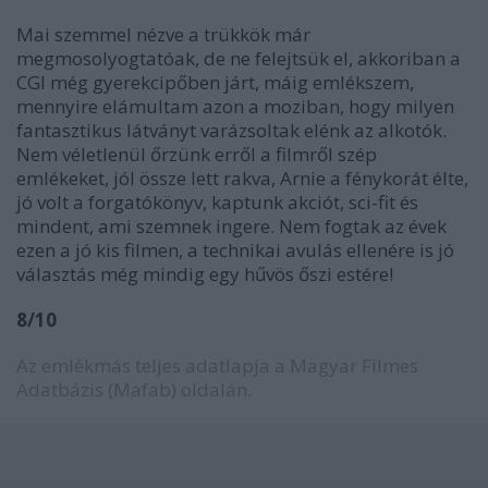
Mai szemmel nézve a trükkök már
megmosolyogtatóak, de ne felejtsük el, akkoriban a
CGI még gyerekcipőben járt, máig emlékszem,
mennyire elámultam azon a moziban, hogy milyen
fantasztikus látványt varázsoltak elénk az alkotók.
Nem véletlenül őrzünk erről a filmről szép
emlékeket, jól össze lett rakva, Arnie a fénykorát élte,
jó volt a forgatókönyv, kaptunk akciót, sci-fit és
mindent, ami szemnek ingere. Nem fogtak az évek
ezen a jó kis filmen, a technikai avulás ellenére is jó
választás még mindig egy hűvös őszi estére!
8/10
Az emlékmás teljes adatlapja a Magyar Filmes
Adatbázis (Mafab) oldalán.