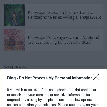
Könyvajánló: Csoma-Lőrincz Tamara:
Perszephoné és az Alvilág arénája (2026)
Könyvajánló: Takuya Asakura: Az eltűnő
cseresznyevirág könyvesbolt (2025)
Szólj hozzá!
A hozzászóláshoz be kell lépned!
Blog -
Do Not Process My Personal Information
If you wish to opt-out of the sale, sharing to third parties, or
processing of your personal or sensitive information for
targeted advertising by us, please use the below opt-out
section to confirm your selection. Please note that after your