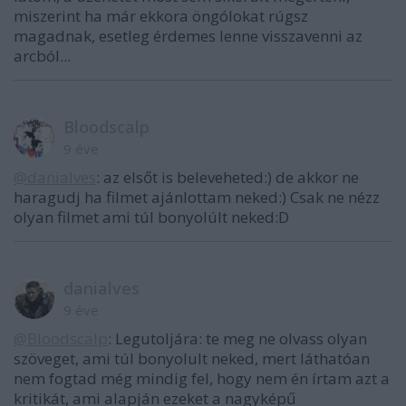
miszerint ha már ekkora öngólokat rúgsz
magadnak, esetleg érdemes lenne visszavenni az
arcból...
Bloodscalp
9 éve
@danialves
: az elsőt is beleveheted:) de akkor ne
haragudj ha filmet ajánlottam neked:) Csak ne nézz
olyan filmet ami túl bonyolúlt neked:D
danialves
9 éve
@Bloodscalp
: Legutoljára: te meg ne olvass olyan
szöveget, ami túl bonyolult neked, mert láthatóan
nem fogtad még mindig fel, hogy nem én írtam azt a
kritikát, ami alapján ezeket a nagyképű