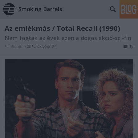
Smoking Barrels
Az emlékmás / Total Recall (1990)
Nem fogtak az évek ezen a dögös akció-sci-fin
FilmBaráth
•
2016. október 04.
19