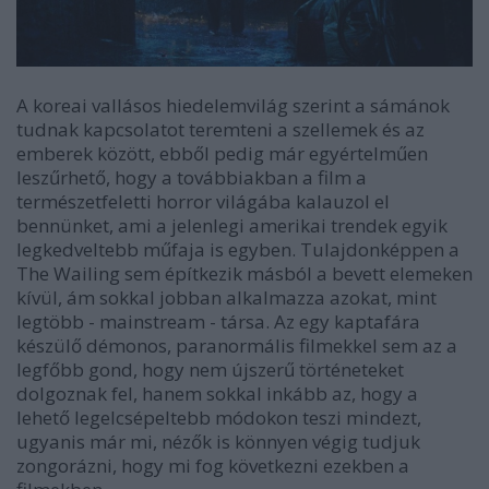
A koreai vallásos hiedelemvilág szerint a sámánok
tudnak kapcsolatot teremteni a szellemek és az
emberek között, ebből pedig már egyértelműen
leszűrhető, hogy a továbbiakban a film a
természetfeletti horror világába kalauzol el
bennünket, ami a jelenlegi amerikai trendek egyik
legkedveltebb műfaja is egyben. Tulajdonképpen a
The Wailing sem építkezik másból a bevett elemeken
kívül, ám sokkal jobban alkalmazza azokat, mint
legtöbb - mainstream - társa. Az egy kaptafára
készülő démonos, paranormális filmekkel sem az a
legfőbb gond, hogy nem újszerű történeteket
dolgoznak fel, hanem sokkal inkább az, hogy a
lehető legelcsépeltebb módokon teszi mindezt,
ugyanis már mi, nézők is könnyen végig tudjuk
zongorázni, hogy mi fog következni ezekben a