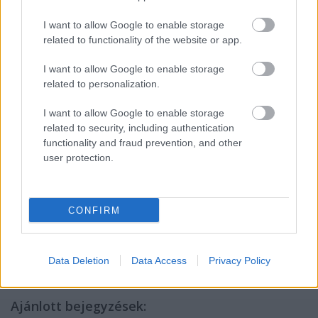
szimpla iparosmunka lett a horror, thriller és ezek
alműfajainak keresztezéseivel, hanem érzelmi síkon
I want to allow Google to enable storage
is szépen teljesít, amivel sikerült pluszt adni a
related to functionality of the website or app.
megszokottakhoz, habár amúgy sem a kitaposott
ösvényeken jár a film.
I want to allow Google to enable storage
related to personalization.
7.5/10
I want to allow Google to enable storage
related to security, including authentication
A The Wailing teljes adatlapja a Magyar Film
functionality and fraud prevention, and other
Adatbázis (Mafab) oldalán
user protection.
CONFIRM
Címkék:
horror
ázsiai
thriller
filmkritikák
titanic filmfeszt
Data Deletion
Data Access
Privacy Policy
Ajánlott bejegyzések: