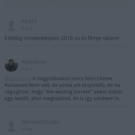
Red13
9 éve
Ezidáig mindenképpen 2016-os év filmje nálam!
danialves
9 éve
@safranyn
: A nagyobbakon nincs fenn (illetve
Kickassen fenn volt, de azóta azt kinyírták), de ha
ráguglizol, hogy "the wailing torrent" akkor kidob
egy-kettőt, ahol megtalálod, én is így szedtem le.
Werewolfrulez
9 éve