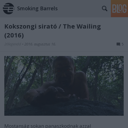
Smoking Barrels
Kokszongi sirató / The Wailing
(2016)
20legendd
•
2016. augusztus 16.
5
Mostanság sokan panaszkodnak azzal