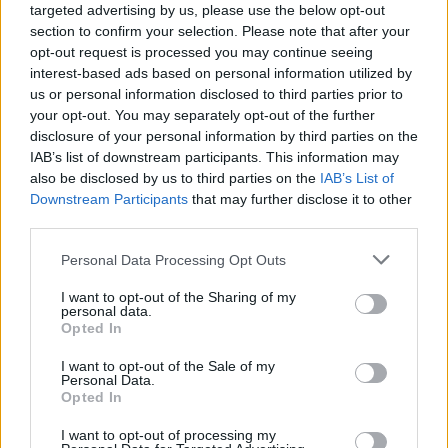
targeted advertising by us, please use the below opt-out
section to confirm your selection. Please note that after your
opt-out request is processed you may continue seeing
interest-based ads based on personal information utilized by
us or personal information disclosed to third parties prior to
your opt-out. You may separately opt-out of the further
disclosure of your personal information by third parties on the
IAB’s list of downstream participants. This information may
also be disclosed by us to third parties on the
IAB’s List of
Downstream Participants
that may further disclose it to other
third parties.
Please note that this website/app uses one or more Google
Personal Data Processing Opt Outs
A film egyik nagy előnye tehát a kiismerhetetlenség,
services and may gather and store information including but
egészen addig, amíg saját maga is bele nem
not limited to your visit or usage behaviour. You may click to
I want to opt-out of the Sharing of my
kavarodik a kusza misztikumok forgatagába. Ahogy
personal data.
grant or deny consent to Google and its third-party tags to
Opted In
közeledünk a film vége felé, a sztori annál nagyobb
use your data for below specified purposes in below Google
káosz lesz és egyre inkább szembetűnőek lesznek a
consent section.
I want to opt-out of the Sale of my
forgatókönyv esetlegességei. Mintha a rendezőnek
Personal Data.
lett volna egy nagyon határozott elképzelése afelől,
Opted In
hogy hová akar kilyukadni a történettel és ezt
I want to opt-out of processing my
görcsösen meg is valósította, csakhogy az addig