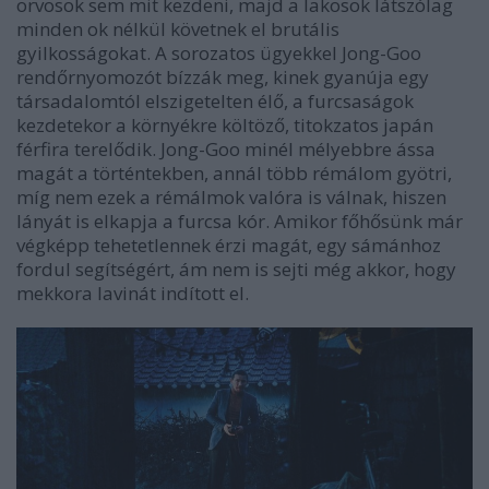
orvosok sem mit kezdeni, majd a lakosok látszólag
minden ok nélkül követnek el brutális
gyilkosságokat. A sorozatos ügyekkel Jong-Goo
rendőrnyomozót bízzák meg, kinek gyanúja egy
társadalomtól elszigetelten élő, a furcsaságok
kezdetekor a környékre költöző, titokzatos japán
férfira terelődik. Jong-Goo minél mélyebbre ássa
magát a történtekben, annál több rémálom gyötri,
míg nem ezek a rémálmok valóra is válnak, hiszen
lányát is elkapja a furcsa kór. Amikor főhősünk már
végképp tehetetlennek érzi magát, egy sámánhoz
fordul segítségért, ám nem is sejti még akkor, hogy
mekkora lavinát indított el.