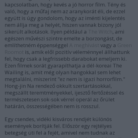
kapcsolatban, hogy kevés a jó horror film. Tény és
való, hogy a műfaj nem az aranykorát éli, de ezzel
együtt is úgy gondolom, hogy az iménti kijelentés
nem állja meg a helyét, hiszen vannak bizony jól
sikerült alkotások. Ilyen például a
The Witch
, ami
egészen művészi szintre emelte a borzongást, de
említhetném éppenséggel
A meghívást
vagy a
Green
Roomot
is, amik elől pozitív véleménnyel állhattunk
fel, hogy csak a legfrissebb darabokat emeljem ki.
Ezen filmek sorát gyarapíthatja a dél-koreai The
Wailing is, amit még olyan hangokkal sem lehet
megtalálni, miszerint "ez nem is igazi horrorfilm."
Hong-jin Na rendező okkult szertartásokkal,
megszállt teremtményekkel, ijesztő fertőzéssel és
természetesen sok-sok vérrel operál az őrület
határán, összességében nem is rosszul.
Egy csendes, vidéki kisváros rendjét különös
események borítják fel. Először egy rejtélyes
betegség üti fel a fejét, amivel nem tudnak az