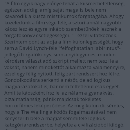
"A film egyik nagy előnye tehát a kiismerhetetlenség,
egészen addig, amíg saját maga is bele nem
kavarodik a kusza misztikumok forgatagába. Ahogy
közeledünk a film vége felé, a sztori annál nagyobb
káosz lesz és egyre inkább szembetűnőek lesznek a
forgatókönyv esetlegességei. " - ezzel vitatkoznék.
Szerintem pont az adja a film különlegességét, hogy
sem a David Lynch-féle "felfoghatatlan labirintus"-
jellegű forgatókönyv, sem a nyílegyenes, minden
kérdésre választ adó szkript mellett nem teszi le a
voksát, hanem mindkettőt alkalmazza valamennyire,
ezzel egy félig nyitott, félig zárt rendszert hoz létre.
Gondolkodásra serkenti a nézőt, de ad logikus
magyarázatokat is, bár nem feltétlenül csak egyet.
Amit te káoszként írsz le, az nálam a gyanakvás,
bizalmatlanság, pánik majdcsak tökéletes
horrorfilmes leképeződése. Az meg külön dicséretes,
hogy a The Wailing a ködös fogalmazásával nem
kényszeríti bele a mágiát semmiféle logikus
kategóriarendszerbe, helyette a civilizációból kilógó,