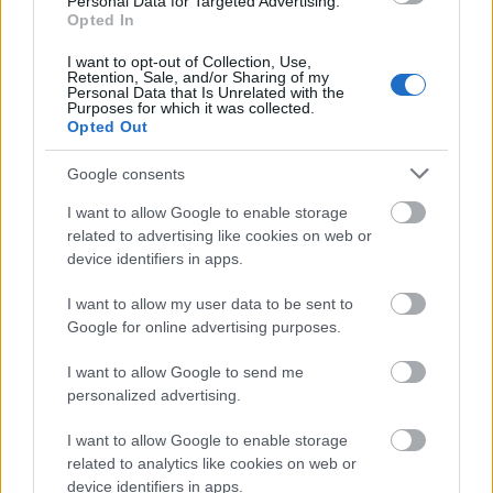
Personal Data for Targeted Advertising.
vezető út nem bizonyult elég átgondoltnak ahhoz,
Opted In
hogy a finálé valóban működjön. Pedig fontos
I want to opt-out of Collection, Use,
események maradnak az utolsó percekre is: az
Retention, Sale, and/or Sharing of my
elkerülhetetlennek tűnő tragédia alakot önt és végre
Personal Data that Is Unrelated with the
Purposes for which it was collected.
valahára, sok-sok találgatás után megtudjuk, ki
Opted Out
kicsoda valójában. Rövid idő leforgása alatt két
csúcspontot is kapunk, de mintha ezek némileg
Google consents
kioltanák egymást éppen azzal, hogy egy időben
zúdulnak ránk.
I want to allow Google to enable storage
related to advertising like cookies on web or
Ha már negatívumok, akkor mindenképp ezen az
device identifiers in apps.
oldalon lehet említeni bizonyos megvalósításokat,
amik időnként az
Evil Dead
korszakára
I want to allow my user data to be sent to
emlékeztettek. Bár ez sok lényegi dolgot nem
Google for online advertising purposes.
befolyásol, csak az összességében egyébként szép
I want to allow Google to send me
felvételek között lóg ki egy kicsit, ugyanis a
personalized advertising.
fényképezésre és a további színesítő elemekre nem
lehet panasz. Sőt, ezek is nagyban hozzájárultak
I want to allow Google to enable storage
ahhoz, természetesen a színészi játékkal
related to analytics like cookies on web or
egyetemben, hogy a The Wailing nem csupán egy
device identifiers in apps.