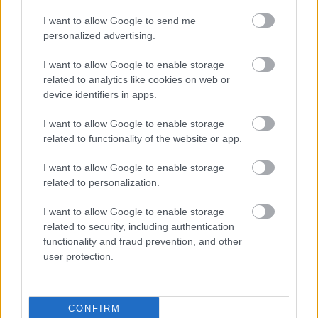
muszáj. Elkötelezett állatvédő, vegán életmódot
I want to allow Google to send me
folytat (tehát nemcsak húst nem eszik, hanem
personalized advertising.
semmilyen állati eredetű ételt sem), kizárólag olyan
kosztümöt hajlandó felvenni, amelyek állatbarát
I want to allow Google to enable storage
anyagokból készültek. Producerként is dolgozik, a
related to analytics like cookies on web or
zenélés is a szívügye, vagyis sokoldalú művész, akit
device identifiers in apps.
nem rontott meg Hollywood, a szakmájára
koncentrál, semmi másra. Az alkoholproblémák ők
I want to allow Google to enable storage
sem kerülhették el, de önként vonult be egy
related to functionality of the website or app.
rehabilitációs klinikára, hogy megszabaduljon ettől
a káros szenvedélyétől. Nemzedékének talán a
I want to allow Google to enable storage
related to personalization.
legjobb színészéről van szó, akinek a habitusában
van valami ördögien angyali, emiatt tökéletesen
I want to allow Google to enable storage
alkalmas a bűn és az erény mezsgyéjén
related to security, including authentication
egyensúlyozó karakterek eljátszására, de univerzális
functionality and fraud prevention, and other
tehetségről van szó, gyakorlatilag bármilyen
user protection.
szerepet el tud játszani. Mindig élmény nézni az
alakításait, ezért nagyon remélem, minél több
filmben láthatom majd a közeljövőben, az a fránya
Oscar-díj egyszer pedig úgyis össze fog jönni.
CONFIRM