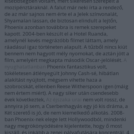
kisebbségben voltam, mert sikeresen szerepelt a
mozipénztáraknál. A falut már neki írta a rendező,
de az már sajnos nem érte el a Jelek színvonalát,
Shyamalan lassan, de biztosan elindult a lejtőn,
Phoenix azonban továbbra is remek szerepeket
kapott. 2004-ben készült el a Hotel Ruanda,
amelynél kevés megrázóbb filmet láttam, amely
ráadásul igaz történeten alapult. A tűzből nincs kiút
bennem nem hagyott mély nyomokat, de aztán jött a
film, amelyért megkapta második Oscar-jelölését.
A
nyughatatlanban
Phoenix fantasztikus volt,
tökéletesen átlényegült Johnny Cash-sé, hibátlan
alakítást nyújtott, mégsem vihette haza a
szobrocskát, ellenben Reese Witherspoon igen (máig
nem értem miért). A nagy siker után csendesebb
évek következtek,
Az éjszaka urai
nem volt rossz, de
annyira jó sem, a Cserbenhagyás egy jó kis dráma, a
Két szerető is jó, de nem kiemelkedő alkotás. 2008-
ban Phoenix-nek elege lett Hollywoodból, mindenki
nagy megrökönyödésére kijelentette, hogy ő most
kiszáll, és inkább a zenei pályafutására koncentrál. 4