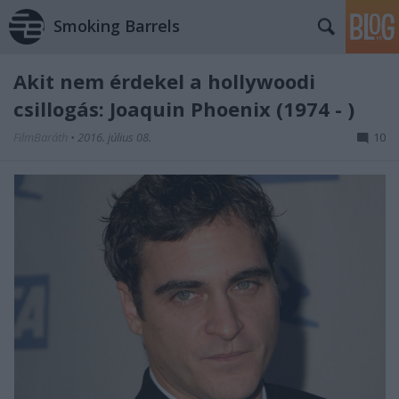
Smoking Barrels
Akit nem érdekel a hollywoodi
csillogás: Joaquin Phoenix (1974 - )
FilmBaráth
•
2016. július 08.
10