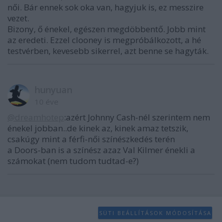
női. Bár ennek sok oka van, hagyjuk is, ez messzire
vezet.
Bizony, ő énekel, egészen megdöbbentő. Jobb mint
az eredeti. Ezzel clooney is megpróbálkozott, a hé
testvérben, kevesebb sikerrel, azt benne se hagyták.
hunyuan
10 éve
@dreamhotep
:azért Johnny Cash-nél szerintem nem
énekel jobban..de kinek az, kinek amaz tetszik,
csakúgy mint a férfi-női színészkedés terén
a Doors-ban is a színész azaz Val Kilmer énekli a
számokat (nem tudom tudtad-e?)
SÜTI BEÁLLÍTÁSOK MÓDOSÍTÁSA