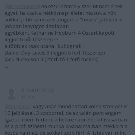
@dreamhotep
: én ezzel személy szerint nem értek
egyet, ha csak a hétköznapi életet nézzük a nők
sokkal jobb színészek, engem a "mozis" játékuk is
jobban lenyűgöz általában
egyébként Katharine Hepburn 4 Oscart kapott
legjobb női főszerepre..
a többiek csak utána "kullognak":
Daniel Day-Lewis 3 (legjobb férfi főszerep)
Jack Nicholson 3 (2férfi fő 1 férfi mellék)
...
dreamhotep
10 éve
@hunyuan
: vagy akár mondhattad volna streepet is,
19 jelöléssel, 3 szoborral, de ez talán pont engem
igazol :) nem tudom; a hétköznapi élet kihívásaiban
és a profi színészi munka kívánalmaiban mekkora a
közös halmaz, de sokkal több férfi A listás van mint