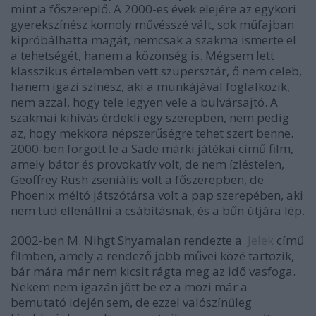
mint a főszereplő. A 2000-es évek elejére az egykori
gyerekszínész komoly művésszé vált, sok műfajban
kipróbálhatta magát, nemcsak a szakma ismerte el
a tehetségét, hanem a közönség is. Mégsem lett
klasszikus értelemben vett szupersztár, ő nem celeb,
hanem igazi színész, aki a munkájával foglalkozik,
nem azzal, hogy tele legyen vele a bulvársajtó. A
szakmai kihívás érdekli egy szerepben, nem pedig
az, hogy mekkora népszerűségre tehet szert benne.
2000-ben forgott le a Sade márki játékai című film,
amely bátor és provokatív volt, de nem ízléstelen,
Geoffrey Rush zseniális volt a főszerepben, de
Phoenix méltó játszótársa volt a pap szerepében, aki
nem tud ellenállni a csábításnak, és a bűn útjára lép.
2002-ben M. Nihgt Shyamalan rendezte a
Jelek
című
filmben, amely a rendező jobb művei közé tartozik,
bár mára már nem kicsit rágta meg az idő vasfoga.
Nekem nem igazán jött be ez a mozi már a
bemutató idején sem, de ezzel valószínűleg