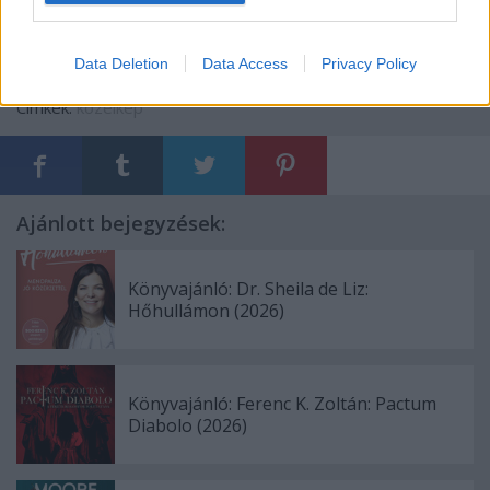
Data Deletion
Data Access
Privacy Policy
Címkék:
közelkép
Ajánlott bejegyzések:
Könyvajánló: Dr. Sheila de Liz:
Hőhullámon (2026)
Könyvajánló: Ferenc K. Zoltán: Pactum
Diabolo (2026)