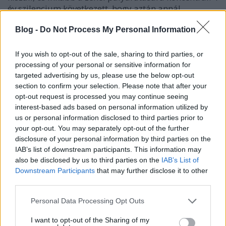
év szilencium következett, hogy aztán annál
dicsőségesebben térjen vissza a szakmába a
The
Master
nem robbantotta fel a mozipénztárakat, de a
Blog -
Do Not Process My Personal Information
színész olyan kiváló alakítást nyújtott benne, hogy
megkapta harmadik Oscar-jelölését is.
If you wish to opt-out of the sale, sharing to third parties, or
processing of your personal or sensitive information for
targeted advertising by us, please use the below opt-out
section to confirm your selection. Please note that after your
opt-out request is processed you may continue seeing
interest-based ads based on personal information utilized by
us or personal information disclosed to third parties prior to
your opt-out. You may separately opt-out of the further
disclosure of your personal information by third parties on the
IAB’s list of downstream participants. This information may
also be disclosed by us to third parties on the
IAB’s List of
Downstream Participants
that may further disclose it to other
third parties.
Please note that this website/app uses one or more Google
Personal Data Processing Opt Outs
services and may gather and store information including but
A
The Immigrant
gyönyörűen fényképezett, azonban
not limited to your visit or usage behaviour. You may click to
I want to opt-out of the Sharing of my