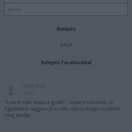
VAGY
Treff Bubi
10 éve
"Leóról már levan a gond" - instant szemrák:-D
Egyébként nagyon jó a cikk, sok új dolgot tuddtan
meg belőle.