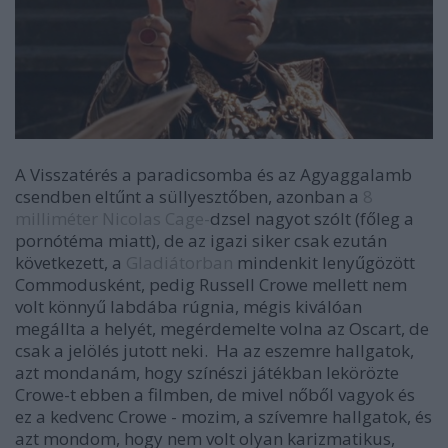
A Visszatérés a paradicsomba és az Agyaggalamb
csendben eltűnt a süllyesztőben, azonban a
8
milliméter
Nicolas Cage-
dzsel nagyot szólt (főleg a
pornótéma miatt), de az igazi siker csak ezután
következett, a
Gladiátorban
mindenkit lenyűgözött
Commodusként, pedig Russell Crowe mellett nem
volt könnyű labdába rúgnia, mégis kiválóan
megállta a helyét, megérdemelte volna az Oscart, de
csak a jelölés jutott neki. Ha az eszemre hallgatok,
azt mondanám, hogy színészi játékban lekörözte
Crowe-t ebben a filmben, de mivel nőből vagyok és
ez a kedvenc Crowe - mozim, a szívemre hallgatok, és
azt mondom, hogy nem volt olyan karizmatikus,