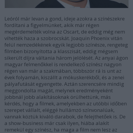
Leóról már levan a gond, ideje azokra a színészekre
fordítani a figyelmünket, akik már régen
megérdemelték volna az Oscart, de eddig még nem
vihették haza a szobrocskát. Joaquin Phoenix vitán
felül nemzedékének egyik legjobb színésze, rengeteg
filmben bizonyította a klasszisát, eddig mégsem
sikerült díjra váltania három jelölését. Az anyai ágon
magyar felmenőkkel is rendelkező színész nagyon
régen van már a szakmában, többször rá is unt az
évek folyamán, kiszállt a mókuskerékből, és a zenei
pályafutását egyengette. Aztán szerencsére mindig
meggondolta magát, melynek eredményeként
jobbnál jobb alakításoknak örülhettünk, más
kérdés, hogy a filmek, amelyekben az utóbbi időben
szerepet vállalt, eléggé hullámzó színvonalúak,
vannak köztük kiváló darabok, de felejthetőek is. De
a show-business már csak ilyen, hiába alakít
remekül egy színész, ha maga a film nem lesz az