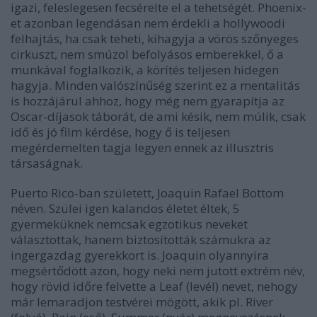
igazi, feleslegesen fecsérelte el a tehetségét. Phoenix-
et azonban legendásan nem érdekli a hollywoodi
felhajtás, ha csak teheti, kihagyja a vörös szőnyeges
cirkuszt, nem smúzol befolyásos emberekkel, ő a
munkával foglalkozik, a körítés teljesen hidegen
hagyja. Minden valószínűség szerint ez a mentalitás
is hozzájárul ahhoz, hogy még nem gyarapítja az
Oscar-díjasok táborát, de ami késik, nem múlik, csak
idő és jó film kérdése, hogy ő is teljesen
megérdemelten tagja legyen ennek az illusztris
társaságnak.
Puerto Rico-ban született, Joaquin Rafael Bottom
néven. Szülei igen kalandos életet éltek, 5
gyermeküknek nemcsak egzotikus neveket
választottak, hanem biztosították számukra az
ingergazdag gyerekkort is. Joaquin olyannyira
megsértődött azon, hogy neki nem jutott extrém név,
hogy rövid időre felvette a Leaf (levél) nevet, nehogy
már lemaradjon testvérei mögött, akik pl. River