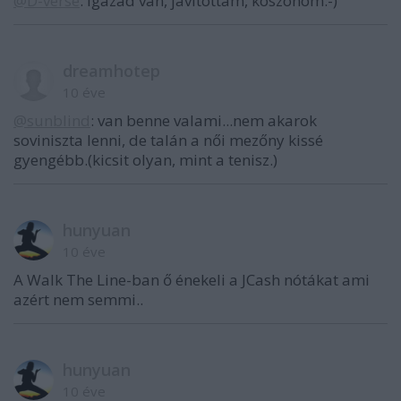
@D-verse
: Igazad van, javítottam, köszönöm:-)
dreamhotep
10 éve
@sunblind
: van benne valami...nem akarok
soviniszta lenni, de talán a női mezőny kissé
gyengébb.(kicsit olyan, mint a tenisz.)
hunyuan
10 éve
A Walk The Line-ban ő énekeli a JCash nótákat ami
azért nem semmi..
hunyuan
10 éve