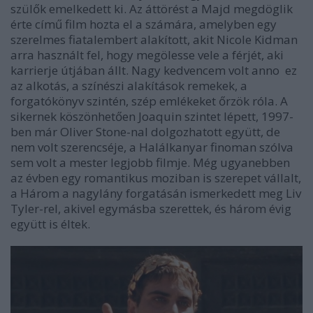
szülők emelkedett ki. Az áttörést a Majd megdöglik
érte című film hozta el a számára, amelyben egy
szerelmes fiatalembert alakított, akit Nicole Kidman
arra használt fel, hogy megölesse vele a férjét, aki
karrierje útjában állt. Nagy kedvencem volt anno ez
az alkotás, a színészi alakítások remekek, a
forgatókönyv szintén, szép emlékeket őrzök róla. A
sikernek köszönhetően Joaquin szintet lépett, 1997-
ben már Oliver Stone-nal dolgozhatott együtt, de
nem volt szerencséje, a Halálkanyar finoman szólva
sem volt a mester legjobb filmje. Még ugyanebben
az évben egy romantikus moziban is szerepet vállalt,
a Három a nagylány forgatásán ismerkedett meg Liv
Tyler-rel, akivel egymásba szerettek, és három évig
együtt is éltek.