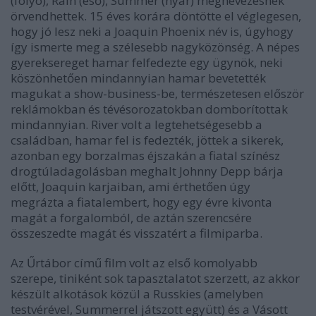
(folyó), Rain (eső), Summer (nyár) megnevezésnek
örvendhettek. 15 éves korára döntötte el véglegesen,
hogy jó lesz neki a Joaquin Phoenix név is, úgyhogy
így ismerte meg a szélesebb nagyközönség. A népes
gyereksereget hamar felfedezte egy ügynök, neki
köszönhetően mindannyian hamar bevetették
magukat a show-business-be, természetesen először
reklámokban és tévésorozatokban domborítottak
mindannyian. River volt a legtehetségesebb a
családban, hamar fel is fedezték, jöttek a sikerek,
azonban egy borzalmas éjszakán a fiatal színész
drogtúladagolásban meghalt Johnny Depp bárja
előtt, Joaquin karjaiban, ami érthetően úgy
megrázta a fiatalembert, hogy egy évre kivonta
magát a forgalomból, de aztán szerencsére
összeszedte magát és visszatért a filmiparba.
Az Űrtábor című film volt az első komolyabb
szerepe, tiniként sok tapasztalatot szerzett, az akkor
készült alkotások közül a Russkies (amelyben
testvérével, Summerrel játszott együtt) és a Vásott