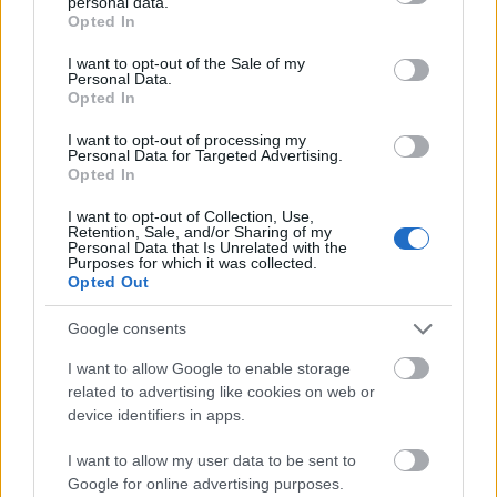
personal data.
kissé unalmas film, amit elsősorban a színészi játék
grant or deny consent to Google and its third-party tags to
Opted In
miatt érdemes megnézni. És már el is érkeztünk az
use your data for below specified purposes in below Google
utóbbi évek legjobb és legizgalmasabb projektjéhez,
consent section.
I want to opt-out of the Sale of my
A nő
egy zseniális alkotás, halvány fogalmam sincs
Personal Data.
Opted In
róla, miért nem jelölték a főszerepért Joaquin-t,
megérdemelte volna, de az Akadémia valamiért nem
I want to opt-out of processing my
érezte érdemesnek rá. Azóta elég nagy a csend
Personal Data for Targeted Advertising.
Opted In
körülötte, pedig folyamatosan forgat, azonban
A
beépített hiba
nem lett az igazi, az
Abszurd alak
I want to opt-out of Collection, Use,
pedig eléggé felejthetőre sikeredett. Idén nem
Retention, Sale, and/or Sharing of my
Personal Data that Is Unrelated with the
várhatunk tőle újabb filmet, jövőre azonban több
Purposes for which it was collected.
produkció is tervbe van véve, kíváncsian várjuk, lesz-
Opted Out
e köztük olyan, amelyért végre beteheti a vitrinbe a
régen megéremelt szobrocskát.
Google consents
Joaquin Phoenix öntörvényű alkotó, aki erősen kilóg
I want to allow Google to enable storage
related to advertising like cookies on web or
a hollywoodi átlagból, azonban annyira tehetséges,
device identifiers in apps.
hogy a karrierje nem törött meg azzal, hogy
többször is szünetet tartott a forgatásokban, és nem
I want to allow my user data to be sent to
hajlandó részt venni a sajtókampányokban, csak
Google for online advertising purposes.
azokra a rendezvényekre megy el, amelyikre nagyon