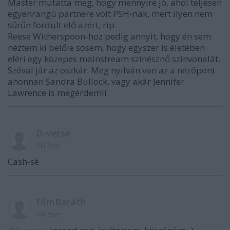
Master mutatta meg, hogy mennyire jó, ahol teljesen
egyenrangú partnere volt PSH-nak, mert ilyen nem
sűrűn fordult elő azért, rip.
Reese Witherspoon-hoz pedig annyit, hogy én sem
néztem ki belőle sosem, hogy egyszer is életében
eléri egy közepes mainstream színésznő színvonalát.
Szóval jár az oszkár. Meg nyilván van az a nézőpont
ahonnan Sandra Bullock, vagy akár Jennifer
Lawrence is megérdemli.
D-verse
10 éve
Cash-sé
FilmBaráth
10 éve