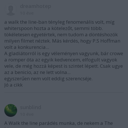
dreamhotep
10 éve
a walk the line-ban tényleg fenomenális volt, míg
whiterspoon hozta a kötelezőt, semmi több.
tökéletesen egyetértek, nem tudom a döntéshozók
milyen filmet néztek. Más kérdés, hogy P.S Hoffman
volt a konkurencia...
A gladiátorról is egy véleményen vagyunk, bár crowe
a romper óta az egyik kedvencem, elfogult vagyok
vele, de még hozzá képest is szintet lépett. Csak ugye
az a benicio, az ne lett volna...
egyszerűen nem volt eddig szerencséje.
Jó a cikk
sunblind
10 éve
A Walk the line parádés munka, de nekem a The