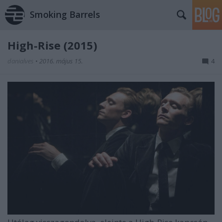
Smoking Barrels
High-Rise (2015)
danialves
•
2016. május 15.
4