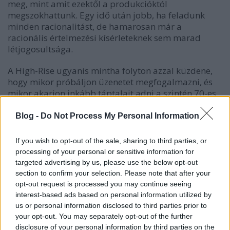
meg, mint amit ezektől a produkcióktól
megszokhattunk. Egy idő után jobb, ha feladunk
minden racionalitást, de hamarosan már a
racionális értelmezési kísérleteknek sem marad
létjogosultsága.
A High-Rise ugyanis mintha folyton azzal küzdene,
hogy mikor próbáljon üzenetet megfogalmazni, és
mikor akarjon inkább táptalajt adni a szintén 70-es
évek produkciói kapcsán megfogalmazott tipikus
bölcsész-bullshiteknek, mint "az elidegenedés a
Blog -
Do Not Process My Personal Information
társadalomtól", "az urbanizáció hatása az egyénre"
és "az osztálykülönbségek allegorikus ábrázolása".
If you wish to opt-out of the sale, sharing to third parties, or
Hiába rajzolódik ki belőle egy szellemes szatíra
processing of your personal or sensitive information for
arról, hogy az ember még mennyire ragaszkodik a
targeted advertising by us, please use the below opt-out
társadalomban betöltött szerepéhez, akkor is,
section to confirm your selection. Please note that after your
amikor ez a struktúra már rég összeomlott, mintha
opt-out request is processed you may continue seeing
minden pillanatban még ennél is kétszer okosabb,
interest-based ads based on personal information utilized by
szimbolikusabb, és extravagánsabban fogalmazó
us or personal information disclosed to third parties prior to
szeretne lenni. Wheatley minden pillanatban
your opt-out. You may separately opt-out of the further
őrültebb, bizarrabb és elvontabb szeretne lenni
disclosure of your personal information by third parties on the