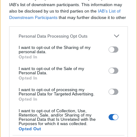
IAB’s list of downstream participants. This information may
saját magánál, ezzel pedig egy olyan kaotikus
also be disclosed by us to third parties on the
IAB’s List of
zagyvaságot hoz össze, amely kis híján még a saját
Downstream Participants
that may further disclose it to other
szilárd alapjait is tönkreteszi.
third parties.
De végül is mit is várok egy olyan rendezőtől, aki egy
Please note that this website/app uses one or more Google
Personal Data Processing Opt Outs
korábbi műve kapcsán már beismerte, halvány
services and may gather and store information including but
fogalma sem volt, mit akart vele mondani? A High-
not limited to your visit or usage behaviour. You may click to
I want to opt-out of the Sharing of my
Rise esetében legalább annyi szerencsénk van, hogy
personal data.
grant or deny consent to Google and its third-party tags to
Opted In
Wheatley az eredeti koncepciót nem tudta egy
use your data for below specified purposes in below Google
bármilyen belemagyarázásnak teret adó filmes
consent section.
I want to opt-out of the Sale of my
Rohrschach-tesztté gyúrni, a végeredmény pedig
Personal Data.
Opted In
megragadt valahol félúton egy frappáns
polgárpukkasztás és eközött. Természetesen ezt
I want to opt-out of processing my
lehet a totális félresikerültség jeleként is értelmezni,
Personal Data for Targeted Advertising.
és megfogalmazni úgy, hogy a film sem intelligensen
Opted In
szórakoztató mozinak, sem támpontok nélküli,
I want to opt-out of Collection, Use,
elvont és elborult agymenésnek sem jó - akárhogy is,
Retention, Sale, and/or Sharing of my
aligha hiszem, hogy jelen formájában a mű sokakat
Personal Data that Is Unrelated with the
Purposes for which it was collected.
képes lenne magával ragadni.
Opted Out