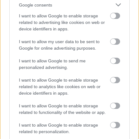
Az viszont tagadhatatlan, hogy ettől függetlenül
Google consents
(vagy éppen részben ennek is hála) egy rettentően
egyedi és utánozhatatlan darab született, amely ha
I want to allow Google to enable storage
klasszikussá nem is, kultfilmmé még bőven
related to advertising like cookies on web or
nemesedhet. Mindenesetre aki veszi a bátorságot, és
device identifiers in apps.
belevág a High-Rise-ba, az inkább egy emlékezetes,
I want to allow my user data to be sent to
mint egy igazán jó élményre számítson.
Google for online advertising purposes.
6,5/10
I want to allow Google to send me
personalized advertising.
A High-Rise teljes adatlapja a Magyar Film
Adatbázis (Mafab) oldalán
I want to allow Google to enable storage
related to analytics like cookies on web or
device identifiers in apps.
Címkék:
sci-fi
szatíra
filmkritikák
I want to allow Google to enable storage
related to functionality of the website or app.
I want to allow Google to enable storage
related to personalization.
Ajánlott bejegyzések: