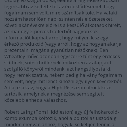
Utólag visszagondolva, eleinte a High-Rise kapcsán
leginkább az keltette fel az érdeklődésemet, hogy
fogalmam sem volt, mire számítsak tőle. Ha valaki
hozzám hasonlóan napi szinten néz előzeteseket,
követi akár évekre előre is a készülő alkotások híreit,
az már egy 2 perces trailerből nagyon sok
információt kaphat arról, hogy milyen lesz egy
érkező produkció (vagy arról, hogy az hogyan akarja
prezentálni magát a gyanútlan nézőknek). Ben
Wheatley műve azonban egyszerre tűnt egy érdekes
sci-finek, sötét thrillernek, miközben az alapjául
szolgáló könyvről mindenki azt hangsúlyozta ki,
hogy remek szatíra, nekem pedig halvány fogalmam
sem volt, hogy mit lehet kihozni egy ilyen keverékből.
A baj csak az, hogy a High-Rise azon filmek közé
tartozik, amelynek a megnézése sem segített
közelebb ehhez a válaszhoz.
Robert Laing (Tom Hiddleston) egy új felhőkarcoló-
komplexumba költözik, ahol a bolttól az uszodáig
minden megvan ahhoz, hogy ki se kelljen tennie a