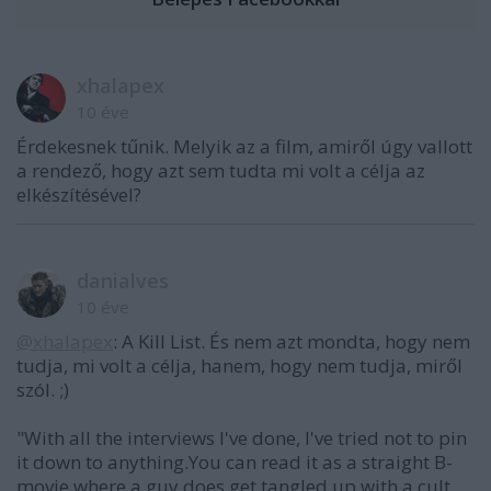
xhalapex
10 éve
Érdekesnek tűnik. Melyik az a film, amiről úgy vallott
a rendező, hogy azt sem tudta mi volt a célja az
elkészítésével?
danialves
10 éve
@xhalapex
: A Kill List. És nem azt mondta, hogy nem
tudja, mi volt a célja, hanem, hogy nem tudja, miről
szól. ;)
"With all the interviews I've done, I've tried not to pin
it down to anything.You can read it as a straight B-
movie where a guy does get tangled up with a cult