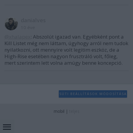
danialves
10 éve
@xhalapex
: Abszolút igazad van. Egyébként pont a
Kill Listet még nem láttam, úgyhogy arról nem tudok
nyilatkozni, ott mennyire volt legitim eszköz, de a
High-Rise esetében nagyon frusztráló volt, főleg,
mert szerintem lett volna amúgy benne koncepció.
SÜTI BEÁLLÍTÁSOK MÓDOSÍTÁSA
mobil
|
teljes