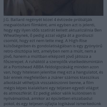
J.G. Ballard regényét közel 4 évtizede próbálják
megvalósítani filmként, ami egyben azt is jelenti,
hogy egy ilyen idős szatírát kellett aktualizálnia Ben
Wheatleynek, ő pedig azzal vágta át a gordiuszi
csomót, hogy ezt nem tette meg. A High-Rise
külsőségeiben és gondolatiságában is egy gyönyörű
retro-disztópia lett, amelyben nem a múlt, nem a
jövő, hanem a múltban elképzelt jövő játssza a
főszerepet. A ruháktól a szereplők viselkedésmintáin
át a Portishead ABBA-feldolgozásáig minden azon
van, hogy hitelesen jelenítse meg ezt a hangulatot, és
bár ennek megfelelően a zsáner számos klasszikus
alkotását vélhetjük visszaköszönni benne, a film
mégis képes kialakítani egy teljesen egyedi világot
és atmoszférát. Ez pedig akkor válik különösen is
nyilvánvalóvá, amikor az épületben elszabadul
pokol, és egy teljesen újfajta logikával ismerkedünk