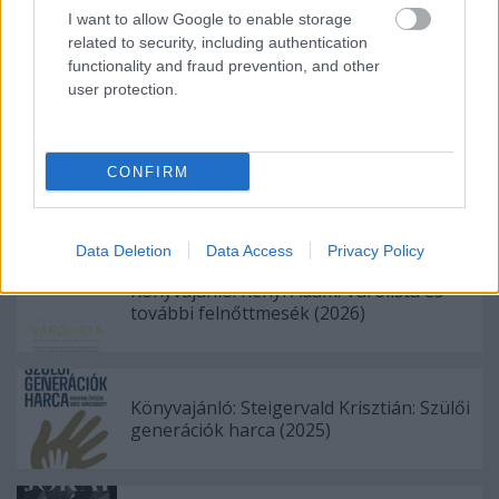
I want to allow Google to enable storage
related to security, including authentication
Könyvajánló: Benkő László: Hollójárta
functionality and fraud prevention, and other
Mohács
user protection.
Könyvajánló: Aux Eliza: Aranytinta (Írósuli
CONFIRM
2) (2026)
Data Deletion
Data Access
Privacy Policy
Könyvajánló: Rényi Ádám: Várólista és
további felnőttmesék (2026)
Könyvajánló: Steigervald Krisztián: Szülői
generációk harca (2025)