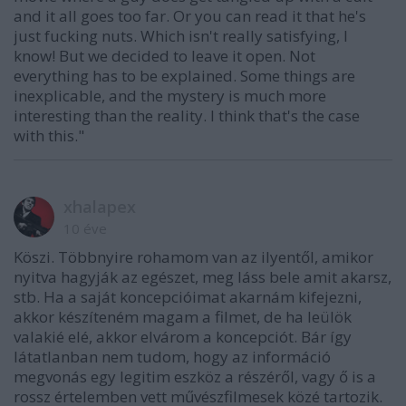
and it all goes too far. Or you can read it that he's
just fucking nuts. Which isn't really satisfying, I
know! But we decided to leave it open. Not
everything has to be explained. Some things are
inexplicable, and the mystery is much more
interesting than the reality. I think that's the case
with this."
xhalapex
10 éve
Köszi. Többnyire rohamom van az ilyentől, amikor
nyitva hagyják az egészet, meg láss bele amit akarsz,
stb. Ha a saját koncepcióimat akarnám kifejezni,
akkor készíteném magam a filmet, de ha leülök
valakié elé, akkor elvárom a koncepciót. Bár így
látatlanban nem tudom, hogy az információ
megvonás egy legitim eszköz a részéről, vagy ő is a
rossz értelemben vett művészfilmesek közé tartozik.