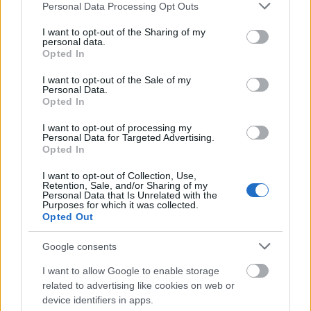
Please note that this website/app uses one or more Google
Personal Data Processing Opt Outs
beszólások és a friss vizuális humor dominál. A
services and may gather and store information including but
mellékszereplők ugyan nem lettek nagyon kibontva,
not limited to your visit or usage behaviour. You may click to
I want to opt-out of the Sharing of my
a főgonosz pedig egyenesen maga a megtestesült
personal data.
grant or deny consent to Google and its third-party tags to
Opted In
egy dimenzió, de maga Deadpool karaktere kárpótol
use your data for below specified purposes in below Google
mindenért. Ennek a figurának köszönhetően olyan
consent section.
I want to opt-out of the Sale of my
alapvető filmes szabályok kerülnek felrúgásra,
Personal Data.
amiket az ember nem is várna el, főleg nem a
Opted In
Marveltől. Azt is elképzelhetőnek tartom, hogy
I want to opt-out of processing my
szándékosan nem árnyalták az alkotók a többi
Personal Data for Targeted Advertising.
karaktert, mert Deadpool egy igazi egyszemélyes
Opted In
showman, akinek kell a reflektorfény.
I want to opt-out of Collection, Use,
Retention, Sale, and/or Sharing of my
Többségében igencsak szórakoztató film lett a
Personal Data that Is Unrelated with the
Purposes for which it was collected.
Deadpool, amit a meta poénok, és az ügyesen
Opted Out
megvalósított akciók miatt még a műfajtól idegen
filmrajongóknak is érdemes meglesniük. Humoros,
Google consents
erőszakos, pofátlan, pont mint a címszereplő maga.
I want to allow Google to enable storage
8/10
related to advertising like cookies on web or
device identifiers in apps.