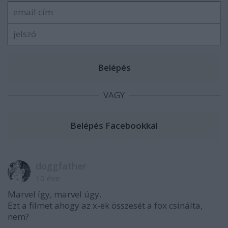
VAGY
doggfather
10 éve
Marvel így, marvel úgy.
Ezt a filmet ahogy az x-ek összesét a fox csinálta,
nem?