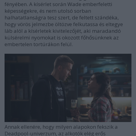
fényében. A kísérlet során Wade emberfeletti
képességekre, és nem utolsó sorban
halhatatlanságra tesz szert, de feltett szándéka,
hogy vörös jelmezbe öltözve felkutassa és eltegye
láb alól a kísérletek kivitelezőjét, aki maradandó
külsérelmi nyomokat is okozott főhősünknek az
embertelen tortúrákon felül.
Annak ellenére, hogy milyen alapokon fekszik a
Deadpool-univerzum, az alkotók elég erős