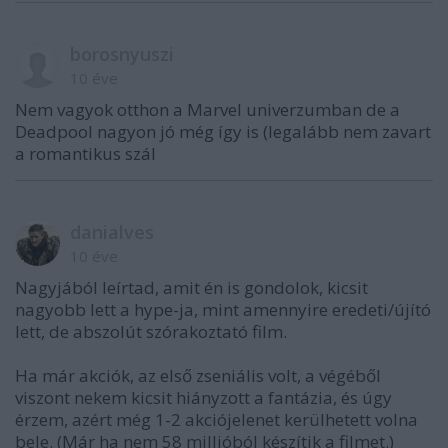
borosnyuszi
10 éve
Nem vagyok otthon a Marvel univerzumban de a
Deadpool nagyon jó még így is (legalább nem zavart
a romantikus szál
danialves
10 éve
Nagyjából leírtad, amit én is gondolok, kicsit
nagyobb lett a hype-ja, mint amennyire eredeti/újító
lett, de abszolút szórakoztató film.
Ha már akciók, az első zseniális volt, a végéből
viszont nekem kicsit hiányzott a fantázia, és úgy
érzem, azért még 1-2 akciójelenet kerülhetett volna
bele. (Már ha nem 58 millióból készítik a filmet.)