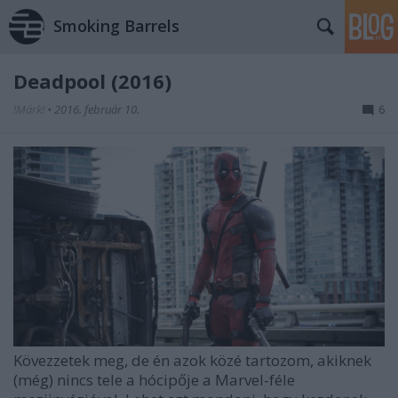
Smoking Barrels
Deadpool (2016)
!Márk!
•
2016. február 10.
6
Kövezzetek meg, de én azok közé tartozom, akiknek
(még) nincs tele a hócipője a Marvel-féle