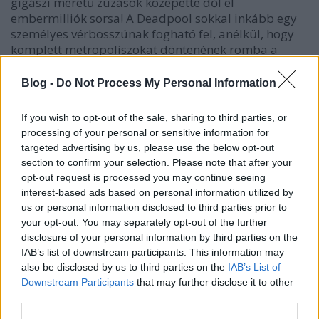
gigászi méretű zúzások közepette dől el
embermilliók sorsa! A Deadpool sokkal inkább egy
személyes vérbosszúnak fogható fel, anélkül, hogy
komplett metropoliszokat döntenének romba a
szereplők. Félreértés ne essék, a film így is
hihetetlenül látványos, de korántsem az arcunkba
Blog -
Do Not Process My Personal Information
villanó robbantásokra kell ilyen téren gondolni. Az
akciójelenetek nagyon jól meg vannak
If you wish to opt-out of the sale, sharing to third parties, or
koreografálva, van ütemük, és a vágások is zsigeri
processing of your personal or sensitive information for
profizmusról tanúskodnak. A "vonat" sajnos
targeted advertising by us, please use the below opt-out
mégsem zakatol végig zökkenőmentesen, akadnak
section to confirm your selection. Please note that after your
kimondottan unalmasabb periódusai is a filmnek,
opt-out request is processed you may continue seeing
ahol még a poénok sem záporoznak, és az
interest-based ads based on personal information utilized by
alaptörténet is kissé lassan indul be, pedig rögtön a
us or personal information disclosed to third parties prior to
nyitójelenetben kapunk egy elképesztően látványos
your opt-out. You may separately opt-out of the further
képsort. Ám az ilyen filmeknél szokásos
disclosure of your personal information by third parties on the
"eredettörténet" akasztja meg leginkább a
IAB’s list of downstream participants. This information may
gépezetet. Egyszerűen a történetleírásban is
also be disclosed by us to third parties on the
IAB’s List of
ismertetett kísérletezős rész túlságosan hosszú.
Downstream Participants
that may further disclose it to other
third parties.
A játékidő nagy részében azért szerencsére az ütős