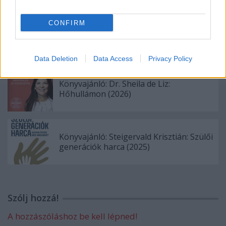
CONFIRM
Könyvajánló: Helen Rappaport: Az
elszökött hercegnő (2026)
Data Deletion
Data Access
Privacy Policy
Könyvajánló: Dr. Sheila de Liz:
Hőhullámon (2026)
Könyvajánló: Steigervald Krisztián: Szülői
generációk harca (2025)
Szólj hozzá!
A hozzászóláshoz be kell lépned!