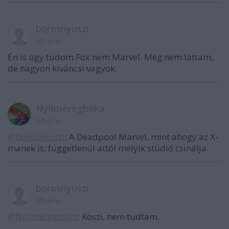
borosnyuszi
10 éve
Én is úgy tudom Fox nem Marvel. Még nem láttam,
de nagyon kíváncsi vagyok.
Nyílméregbéka
10 éve
@borosnyuszi
: A Deadpool Marvel, mint ahogy az X-
manek is, függetlenül attól melyik stúdió csinálja.
borosnyuszi
10 éve
@Nyílméregbéka
: Köszi, nem tudtam.