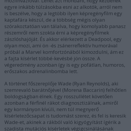
moziinvázióval. Lehet azt mondani, hogy kezdenek
egyre inkább túlzásokba esni az alkotók, arról nem
is beszélve, hogy a legtöbb ilyen képregényfilm egy
kaptafára készül, de a többség mégis olyan
szórakoztatóan van tálalva, hogy komolyabb panasz
részemről nem szokta érni a képregényfilmek
zászlóshajóját. És akkor elérkezett a Deadpool, egy
olyan mozi, ami ön -és zsánerreflektív humorával
próbál a Marvel komfortzónából kimozdulni, ám ez
a fajta kísérlet többé-kevésbé jön össze. A
végeredmény azonban így is egy pofátlan, humoros,
erőszakos adrenalinbomba lett.
A történet főszereplője Wade (Ryan Reynolds), aki
szemrevaló barátnőjével (Morena Baccarin) felhőtlen
boldogságban élnek. Egy rosszullétet követően
azonban a férfinél rákot diagnosztizálnak, amiről
egy kormányon kívüli, nem túl megnyerő
kísérletezőcsapat is tudomást szerez, és fel is keresik
Wade-et, akinek a rákból való kigyógyítást ígérik a
szadista mutációs kísérletek végigcsinálásának