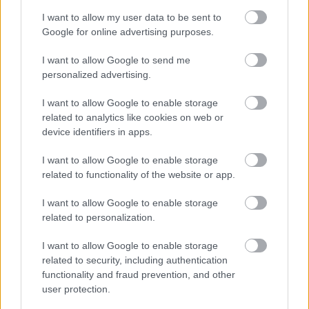
A Deadpool teljes adatlapja a Magyar Film
Adatbázis (Mafab) oldalán
I want to allow my user data to be sent to
Google for online advertising purposes.
I want to allow Google to send me
personalized advertising.
Címkék:
sci-fi
képregény
akció
filmkritikák
I want to allow Google to enable storage
related to analytics like cookies on web or
device identifiers in apps.
I want to allow Google to enable storage
Ajánlott bejegyzések:
related to functionality of the website or app.
I want to allow Google to enable storage
Könyvajánló: Gyarmati-Paor Zoltán:
related to personalization.
Arc/vonal (2026)
I want to allow Google to enable storage
related to security, including authentication
functionality and fraud prevention, and other
Könyvajánló: Aux Eliza: Aranytinta (Írósuli
user protection.
2) (2026)