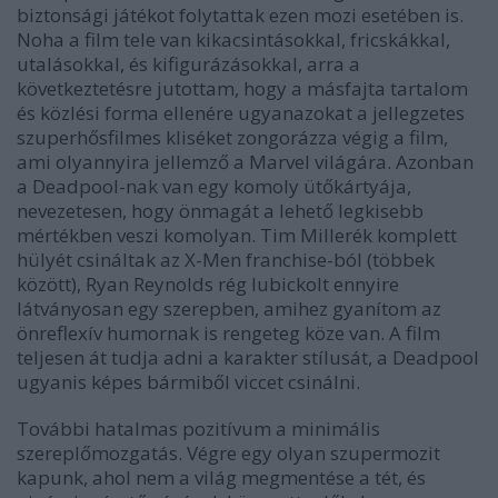
biztonsági játékot folytattak ezen mozi esetében is.
Noha a film tele van kikacsintásokkal, fricskákkal,
utalásokkal, és kifigurázásokkal, arra a
következtetésre jutottam, hogy a másfajta tartalom
és közlési forma ellenére ugyanazokat a jellegzetes
szuperhősfilmes kliséket zongorázza végig a film,
ami olyannyira jellemző a Marvel világára. Azonban
a Deadpool-nak van egy komoly ütőkártyája,
nevezetesen, hogy önmagát a lehető legkisebb
mértékben veszi komolyan. Tim Millerék komplett
hülyét csináltak az X-Men franchise-ból (többek
között), Ryan Reynolds rég lubickolt ennyire
látványosan egy szerepben, amihez gyanítom az
önreflexív humornak is rengeteg köze van. A film
teljesen át tudja adni a karakter stílusát, a Deadpool
ugyanis képes bármiből viccet csinálni.
További hatalmas pozitívum a minimális
szereplőmozgatás. Végre egy olyan szupermozit
kapunk, ahol nem a világ megmentése a tét, és