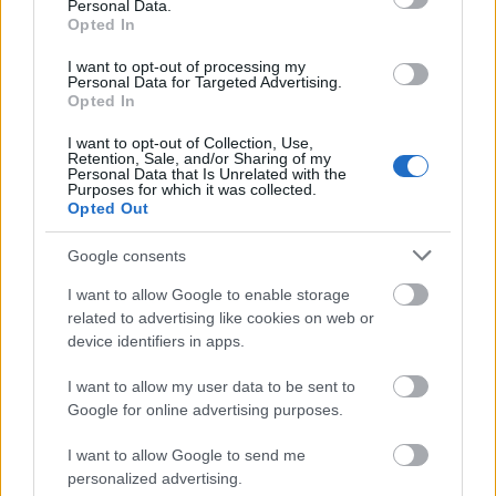
Personal Data.
Opted In
A Curve című alkotás annak az Iain Softley-nak a
I want to opt-out of processing my
filmje, aki rendezőként 2001-ben a K-PAX - A belső
Personal Data for Targeted Advertising.
bolygó elnevezésű agyas sci-fi drámájával tört be a
Opted In
köztudatba, majd 2005-ben A titkok kulcsa című
művével a misztikus thrillerek állóvizét kavarta fel. A
I want to opt-out of Collection, Use,
Retention, Sale, and/or Sharing of my
szebb napokat is látott…
Personal Data that Is Unrelated with the
Purposes for which it was collected.
Opted Out
Google consents
I want to allow Google to enable storage
related to advertising like cookies on web or
device identifiers in apps.
I want to allow my user data to be sent to
Google for online advertising purposes.
I want to allow Google to send me
personalized advertising.