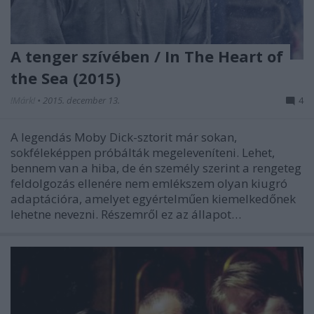
A tenger szívében / In The Heart of
the Sea (2015)
!Márk!
•
2015. december 13.
4
A legendás Moby Dick-sztorit már sokan,
sokféleképpen próbálták megeleveníteni. Lehet,
bennem van a hiba, de én személy szerint a rengeteg
feldolgozás ellenére nem emlékszem olyan kiugró
adaptációra, amelyet egyértelműen kiemelkedőnek
lehetne nevezni. Részemről ez az állapot…