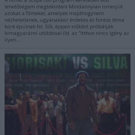
lehetőségem megtekinteni Mindannyian ismerjük
azokat a filmeket, amelyek majdhogynem
nézhetetlenek, ugyanakkor érdekes és fontos téma
köré épülnek fel. Sőt, éppen előbbit próbálják
kimagyarázni utóbbival (ld. az "Itthon nincs igény az
ilyen…