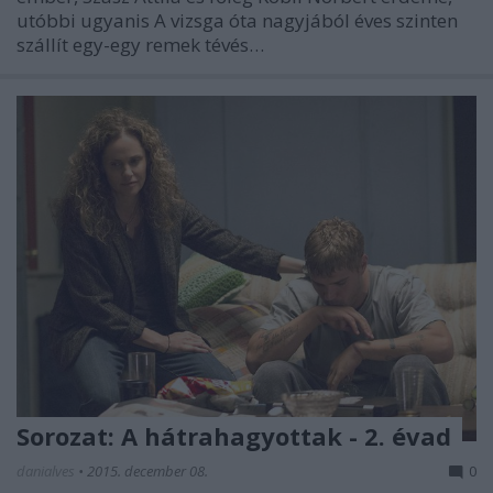
utóbbi ugyanis A vizsga óta nagyjából éves szinten
szállít egy-egy remek tévés…
Sorozat: A hátrahagyottak - 2. évad
danialves
•
2015. december 08.
0