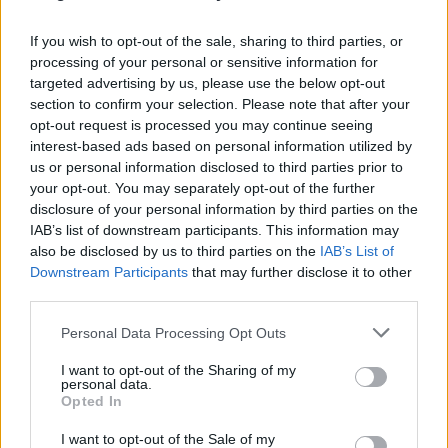
If you wish to opt-out of the sale, sharing to third parties, or
processing of your personal or sensitive information for
targeted advertising by us, please use the below opt-out
section to confirm your selection. Please note that after your
opt-out request is processed you may continue seeing
interest-based ads based on personal information utilized by
us or personal information disclosed to third parties prior to
your opt-out. You may separately opt-out of the further
disclosure of your personal information by third parties on the
IAB’s list of downstream participants. This information may
also be disclosed by us to third parties on the
IAB’s List of
Downstream Participants
that may further disclose it to other
third parties.
Please note that this website/app uses one or more Google
Personal Data Processing Opt Outs
services and may gather and store information including but
Curve (2015)
not limited to your visit or usage behaviour. You may click to
I want to opt-out of the Sharing of my
personal data.
Amikor a 127 óra és Az országút fantomja
grant or deny consent to Google and its third-party tags to
Opted In
találkozik
use your data for below specified purposes in below Google
consent section.
Werewolfrulez
•
2015. december 10.
0
I want to opt-out of the Sale of my