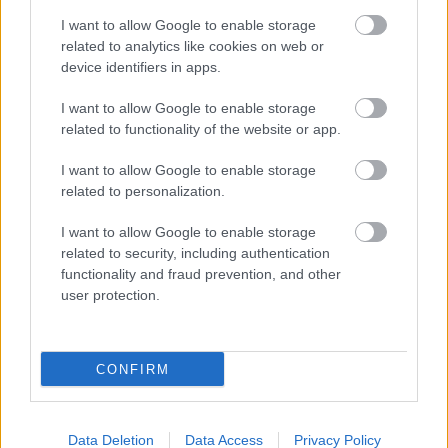
I want to allow Google to enable storage
related to analytics like cookies on web or
A modoros filmblogger IV.: Az
device identifiers in apps.
Újságíró
I want to allow Google to enable storage
danialves
•
2015. december 10.
0
related to functionality of the website or app.
I want to allow Google to enable storage
Vigyázat! A poszt nyomokban rosszindulatot,
related to personalization.
irigységet és modorosságokat tartalmaz! Létező
személyekkel, oldalakkal (különösen a miénkkel) és a
I want to allow Google to enable storage
valósággal való bármilyen hasonlatosság kizárólag
related to security, including authentication
a véletlen műve! (Kivéve, ha nagyon találó vagyok,
functionality and fraud prevention, and other
mert akkor nem). Ha valaki egy…
user protection.
CONFIRM
Data Deletion
Data Access
Privacy Policy