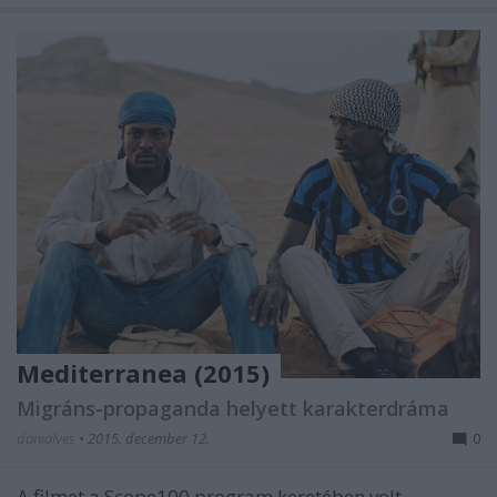
Mediterranea (2015)
Migráns-propaganda helyett karakterdráma
danialves
•
2015. december 12.
0
A filmet a Scope100 program keretében volt