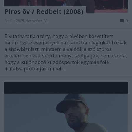
Piros öv / Redbelt (2008)
FroG
•
2015. december 12.
0
Elvitathatatlan tény, hogy a tévében közvetített
harcművész események napjainkban leginkább csak
a showbizniszt, mintsem a valódi, a szó szoros
értelemben vett sportélményt szolgálják, nem csoda,
hogy a különböző küzdősportok egymás fölé
licitálva próbálják minél…