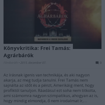
Könyvkritika: Frei Tamás:
Agrárbárók
FilmBaráth
•
2015. december 07.
0
Az írásnak igenis van technikája, és aki nagyon
akarja, az meg tudja tanulni. Frei Tamás nem
sajnálta az időt és a pénzt, Amerikáig ment, hogy
profiktól tanuljon. Ráadásul ezt soha nem titkolta,
ami számomra nagyon szimpatikus, ahogyan az is,
hogy mindig elmondja, ő nem irodalmat ír,…