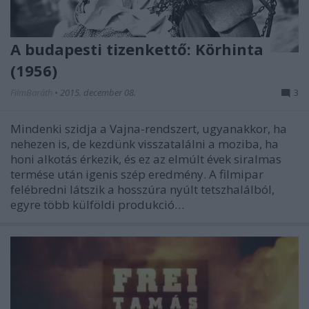
A budapesti tizenkettő: Körhinta
(1956)
FilmBaráth
•
2015. december 08.
3
Mindenki szidja a Vajna-rendszert, ugyanakkor, ha
nehezen is, de kezdünk visszatalálni a moziba, ha
honi alkotás érkezik, és ez az elmúlt évek siralmas
termése után igenis szép eredmény. A filmipar
felébredni látszik a hosszúra nyúlt tetszhalálból,
egyre több külföldi produkció…