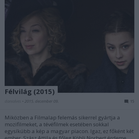
Félvilág (2015)
danialves
•
2015. december 09.
15
Miközben a Filmalap felemás sikerrel gyártja a
mozifilmeket, a tévéfilmek esetében sokkal
egysíkúbb a kép a magyar piacon. Igaz, ez főként két
ember, Szász Attila és főleg Köbli Norbert érdeme,