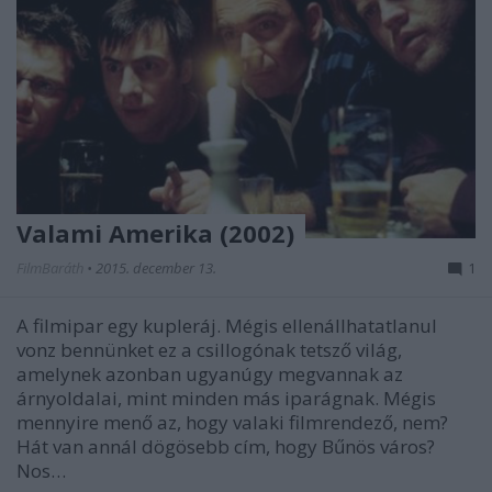
Valami Amerika (2002)
FilmBaráth
•
2015. december 13.
1
A filmipar egy kupleráj. Mégis ellenállhatatlanul
vonz bennünket ez a csillogónak tetsző világ,
amelynek azonban ugyanúgy megvannak az
árnyoldalai, mint minden más iparágnak. Mégis
mennyire menő az, hogy valaki filmrendező, nem?
Hát van annál dögösebb cím, hogy Bűnös város?
Nos…