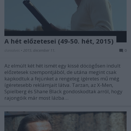
A hét előzetesei (49-50. hét, 2015)
danialves
•
2015. december 11.
0
Az elmúlt két hét ismét egy kissé döcögősen indult
előzetesek szempontjából, de utána megint csak
kapkodtuk a fejünket a rengeteg ígéretes mű még
ígéretesebb reklámjait látva. Tarzan, az X-Men,
Spielberg és Shane Black gondoskodtak arról, hogy
rajongóik már most lázba…