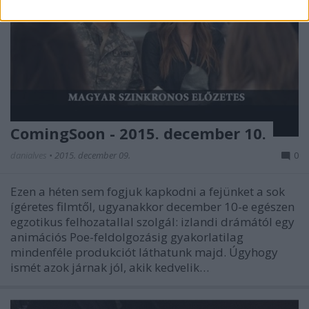
ComingSoon - 2015. december 10.
danialves
•
2015. december 09.
0
Ezen a héten sem fogjuk kapkodni a fejünket a sok
ígéretes filmtől, ugyanakkor december 10-e egészen
egzotikus felhozatallal szolgál: izlandi drámától egy
animációs Poe-feldolgozásig gyakorlatilag
mindenféle produkciót láthatunk majd. Úgyhogy
ismét azok járnak jól, akik kedvelik…