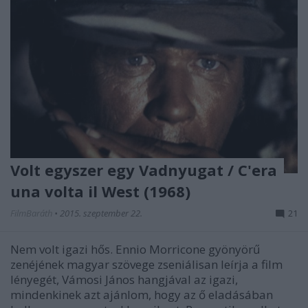
Volt egyszer egy Vadnyugat / C'era
una volta il West (1968)
FilmBaráth
•
2015. szeptember 22.
21
Nem volt igazi hős. Ennio Morricone gyönyörű
zenéjének magyar szövege zseniálisan leírja a film
lényegét, Vámosi János hangjával az igazi,
mindenkinek azt ajánlom, hogy az ő eladásában