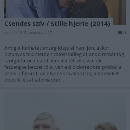
Csendes szív / Stille hjerte (2014)
!Márk!
•
2015. szeptember 27.
0
Amíg a halhatatlanság ideje el nem jön, akkor
bizonyos tekintetben valószínűleg állandó témát fog
szolgáltatni a halál. Van aki fél tőle, van aki
feszengve beszél róla, van aki oldottabbra próbálja
venni a figurát, de olyanok is akadnak, akik ezeket
ötvözik, és alkalomadtán…