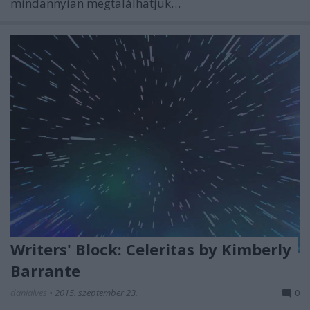
mindannyian megtalálhatjuk…
Writers' Block: Celeritas by Kimberly
Barrante
danialves
•
2015. szeptember 23.
0