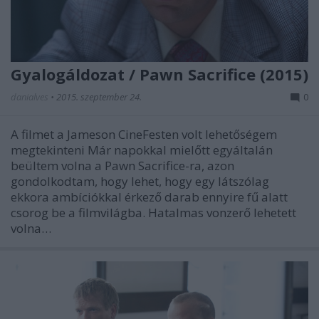
Gyalogáldozat / Pawn Sacrifice (2015)
danialves
•
2015. szeptember 24.
0
A filmet a Jameson CineFesten volt lehetőségem
megtekinteni Már napokkal mielőtt egyáltalán
beültem volna a Pawn Sacrifice-ra, azon
gondolkodtam, hogy lehet, hogy egy látszólag
ekkora ambíciókkal érkező darab ennyire fű alatt
csorog be a filmvilágba. Hatalmas vonzerő lehetett
volna…