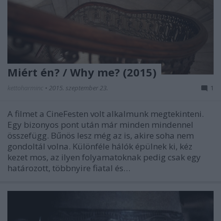
Miért én? / Why me? (2015)
kettoharminc
•
2015. szeptember 23.
1
A filmet a CineFesten volt alkalmunk megtekinteni.
Egy bizonyos pont után már minden mindennel
összefügg. Bűnös lesz még az is, akire soha nem
gondoltál volna. Különféle hálók épülnek ki, kéz
kezet mos, az ilyen folyamatoknak pedig csak egy
határozott, többnyire fiatal és…