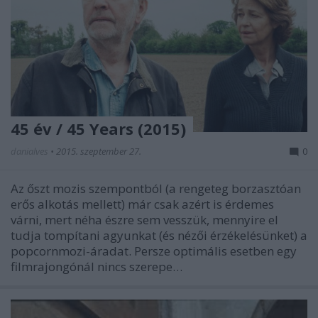
45 év / 45 Years (2015)
danialves
•
2015. szeptember 27.
0
Az őszt mozis szempontból (a rengeteg borzasztóan
erős alkotás mellett) már csak azért is érdemes
várni, mert néha észre sem vesszük, mennyire el
tudja tompítani agyunkat (és nézői érzékelésünket) a
popcornmozi-áradat. Persze optimális esetben egy
filmrajongónál nincs szerepe…