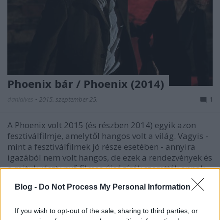
Phoenix bár / Phoenix (2014)
danialves
•
2015. szeptember 25.
1
A Phoenix volt 2015 (és részben 2014) egyik azon
fesztiválfilmje, amelytől hangos volt a világ. Vagyis -
mint a fesztiválfilmek jó része esetében - annyira
igazából nem volt hangos, de ezek a rendezvények és
a rajtuk részt vevő filmes újságírók szerették annak
ellenére is, hogy…
Blog -
Do Not Process My Personal Information
If you wish to opt-out of the sale, sharing to third parties, or