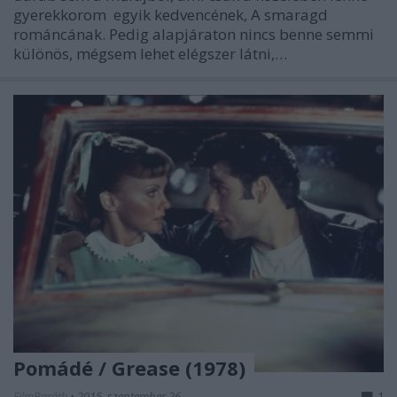
gyerekkorom egyik kedvencének, A smaragd
románcának. Pedig alapjáraton nincs benne semmi
különös, mégsem lehet elégszer látni,…
Pomádé / Grease (1978)
FilmBaráth
•
2015. szeptember 26.
1