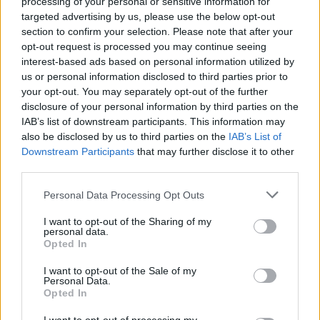
processing of your personal or sensitive information for
targeted advertising by us, please use the below opt-out
section to confirm your selection. Please note that after your
opt-out request is processed you may continue seeing
interest-based ads based on personal information utilized by
us or personal information disclosed to third parties prior to
your opt-out. You may separately opt-out of the further
disclosure of your personal information by third parties on the
IAB’s list of downstream participants. This information may
also be disclosed by us to third parties on the
IAB’s List of
Downstream Participants
that may further disclose it to other
third parties.
Please note that this website/app uses one or more Google
Personal Data Processing Opt Outs
Aki túllépett édesapja árnyékán:
services and may gather and store information including but
not limited to your visit or usage behaviour. You may click to
I want to opt-out of the Sharing of my
Michael Douglas (1944-)
personal data.
grant or deny consent to Google and its third-party tags to
Opted In
FilmBaráth
•
2015. szeptember 25.
2
use your data for below specified purposes in below Google
consent section.
I want to opt-out of the Sale of my
Personal Data.
A tavalyi Golden Globe gálán tombolva ünnepelték a
Opted In
kollégák Michael Douglas-t, amikor átvette a Túl a
csillogáson című tévéfilmben nyújtott alakításáért a