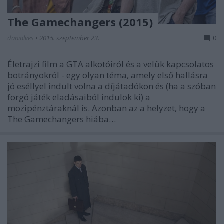
The Gamechangers (2015)
danialves
•
2015. szeptember 23.
0
Életrajzi film a GTA alkotóiról és a velük kapcsolatos
botrányokról - egy olyan téma, amely első hallásra
jó eséllyel indult volna a díjátadókon és (ha a szóban
forgó játék eladásaiból indulok ki) a
mozipénztáraknál is. Azonban az a helyzet, hogy a
The Gamechangers hiába…