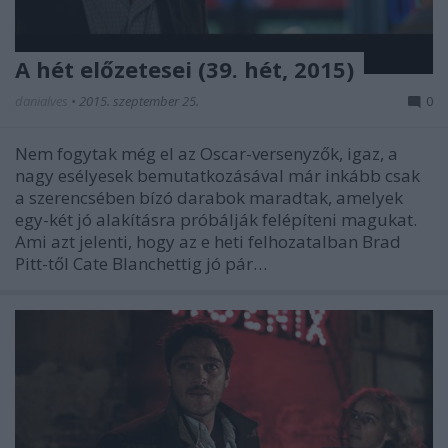
A hét előzetesei (39. hét, 2015)
danialves
•
2015. szeptember 25.
0
Nem fogytak még el az Oscar-versenyzők, igaz, a
nagy esélyesek bemutatkozásával már inkább csak
a szerencsében bízó darabok maradtak, amelyek
egy-két jó alakításra próbálják felépíteni magukat.
Ami azt jelenti, hogy az e heti felhozatalban Brad
Pitt-től Cate Blanchettig jó pár…