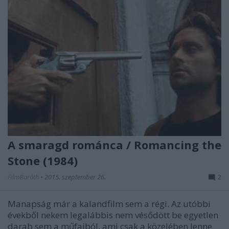
A smaragd románca / Romancing the
Stone (1984)
FilmBaráth
•
2015. szeptember 26.
2
Manapság már a kalandfilm sem a régi. Az utóbbi
évekből nekem legalábbis nem vésődött be egyetlen
darab sem a műfajból, ami csak a közelében lenne