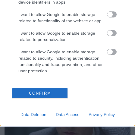
fang zhi you wo men zhi dao (2015)
device identifiers in apps.
kettoharminc
•
2015. szeptember 24.
0
I want to allow Google to enable storage
related to functionality of the website or app.
A filmet a CineFesten volt alkalmunk megtekinteni. A
kínai filmművészet rengeteg filmet ont magából. A
I want to allow Google to enable storage
megnyitó alkalmával sok-sok számot hallottunk, az
related to personalization.
egy évre eső nézőszám közel van az egymilliárdhoz,
műfajokban gazdag, megannyi mozival
I want to allow Google to enable storage
related to security, including authentication
rendelkeznek. Kína óriási, szóval a…
functionality and fraud prevention, and other
user protection.
CONFIRM
Data Deletion
Data Access
Privacy Policy