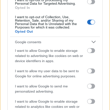
I want to opt-out of processing my
Personal Data for Targeted Advertising.
díjat, és szerintem nem én voltam az egyetlen néző,
Opted In
aki határtalanul boldog volt, hogy gyerekkori
kedvence hosszú…
I want to opt-out of Collection, Use,
Retention, Sale, and/or Sharing of my
Personal Data that Is Unrelated with the
Purposes for which it was collected.
Opted Out
Google consents
I want to allow Google to enable storage
related to advertising like cookies on web or
device identifiers in apps.
I want to allow my user data to be sent to
Google for online advertising purposes.
I want to allow Google to send me
personalized advertising.
A mi titkos helyünk / You yi ge di
I want to allow Google to enable storage
related to analytics like cookies on web or