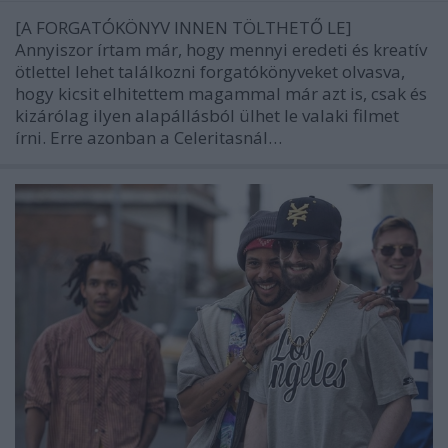
[A FORGATÓKÖNYV INNEN TÖLTHETŐ LE]
Annyiszor írtam már, hogy mennyi eredeti és kreatív
ötlettel lehet találkozni forgatókönyveket olvasva,
hogy kicsit elhitettem magammal már azt is, csak és
kizárólag ilyen alapállásból ülhet le valaki filmet
írni. Erre azonban a Celeritasnál…