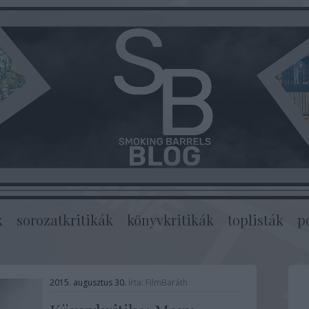
k
sorozatkritikák
könyvkritikák
toplisták
p
2015. augusztus 30.
írta:
FilmBaráth