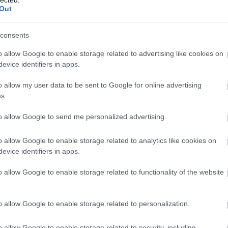
Out
A nyughatatlan / Walk the
Line (2005)
consents
Életrajzi filmekből talán nem is készül
o allow Google to enable storage related to advertising like cookies on
olyan eget rengetően sok, azonban
evice identifiers in apps.
néha mégis így tűnik, hiszen Hollywood
gyakorlatilag bármelyik kicsit is híres
o allow my user data to be sent to Google for online advertising
ember pályafutásának
s.
megfilmesítésébe hajlandó milliókat ölni,
ha annak éppen aktualitása van. (Bár ez
to allow Google to send me personalized advertising.
utóbbira sincs…
1
komment
Tovább
o allow Google to enable storage related to analytics like cookies on
evice identifiers in apps.
o allow Google to enable storage related to functionality of the website
2015. augusztus 27.
írta:
danialves
A szállító / The
o allow Google to enable storage related to personalization.
Transporter (2002)
o allow Google to enable storage related to security, including