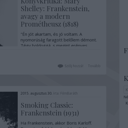
Könyvkritika: Mary
Shelley: Frankenstein,
avagy a modern
Prométheusz (1818)
"Én jót akartam, és jó voltam. A
nyomorúság faragott belőlem démont.
Tégy boldoggá, s megint erényes
F
leszek." Jól ismert szavak egy közismert
műből, amelyet én gyerekfejjel
olvastam először, és természetesen
Szólj hozzá!
Tovább
egyetlen sort sem értettem belőle,
Akkor olvastam újra, amikor megnéztem
K
Cumberbatch-csel…
2015. augusztus 30.
írta:
FilmBaráth
Né
Smoking Classic:
Frankenstein (1931)
Ha Frankenstein, akkor Boris Karloff.