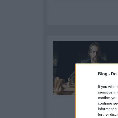
Blog -
Do 
If you wish 
sensitive in
confirm you
continue se
information 
further disc