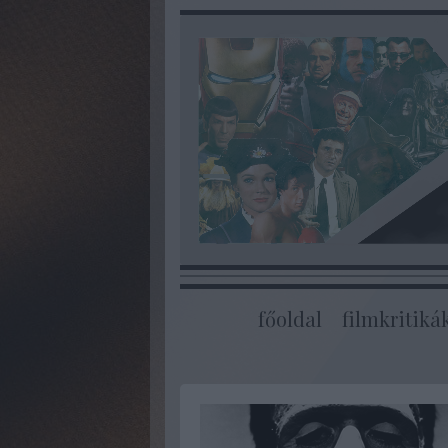
főoldal
filmkritiká