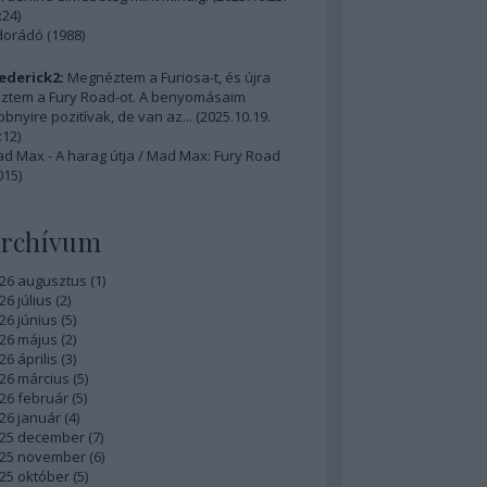
:24
)
dorádó (1988)
ederick2:
Megnéztem a Furiosa-t, és újra
ztem a Fury Road-ot. A benyomásaim
bbnyire pozitívak, de van az...
(
2025.10.19.
:12
)
d Max - A harag útja / Mad Max: Fury Road
015)
rchívum
26 augusztus
(
1
)
26 július
(
2
)
26 június
(
5
)
26 május
(
2
)
26 április
(
3
)
26 március
(
5
)
26 február
(
5
)
26 január
(
4
)
25 december
(
7
)
25 november
(
6
)
25 október
(
5
)