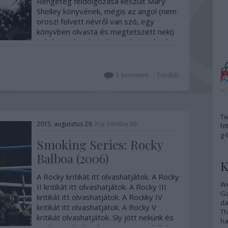
Rengeteg feldolgozása készült Mary
Shelley könyvének, mégis az angol (nem
orosz! felvett névről van szó, egy
könyvben olvasta és megtetszett neki)
színész utánozhatatlan arcberendezése
ugrik be elsőre mindenkinek, így nekem
is. Pedig ő nem…
1
komment
Tovább
Tw
2015. augusztus 29.
írta:
FilmBaráth
ht
g-
Smoking Series: Rocky
Balboa (2006)
K
A Rocky kritikát itt olvashatjátok. A Rocky
We
II kritikát itt olvashatjátok. A Rocky III
G
kritikát itt olvashatjátok. A Rockky IV
da
kritikát itt olvashatjátok. A Rocky V
Th
kritikát olvashatjátok. Sly jött nekünk és
ha
saját magának még egy menettel. Sokat