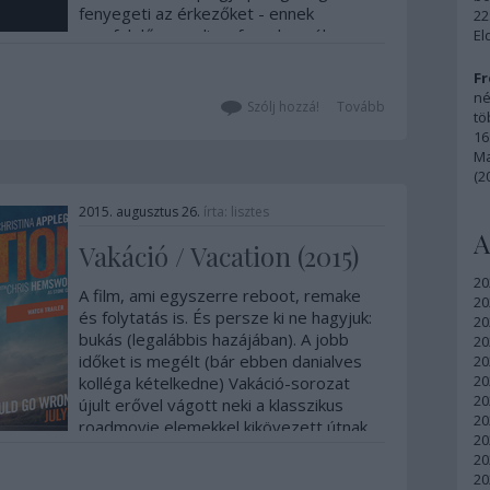
fenyegeti az érkezőket - ennek
22
megfelelően pedig a forgalmazók
El
bezsúfolnak mindent, ami egyik
kategóriában sem igazán
Fr
né
képviseltetheti…
Szólj hozzá!
Tovább
tö
16
Ma
(2
2015. augusztus 26.
írta:
lisztes
A
Vakáció / Vacation (2015)
20
A film, ami egyszerre reboot, remake
20
és folytatás is. És persze ki ne hagyjuk:
20
bukás (legalábbis hazájában). A jobb
20
időket is megélt (bár ebben danialves
20
20
kolléga kételkedne) Vakáció-sorozat
20
újult erővel vágott neki a klasszikus
20
roadmovie elemekkel kikövezett útnak,
20
hogy…
20
20