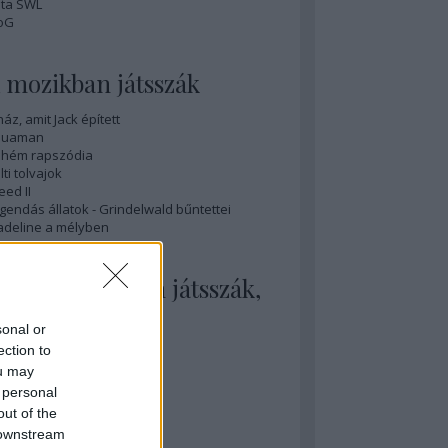
ta SWL
oG
 mozikban játsszák
ház, amit Jack épített
quaman
hém rapszódia
lti tolvajok
eed II
gendás állatok - Grindelwald bűntettei
deline a mélyben
 mozikban nem játsszák,
edig illene
sonal or
nihilation
ection to
sobedience
ou may
y sármos férfi
 personal
ovember
out of the
ök tél
 downstream