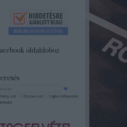
acebook oldaldoboz
eresés
hány szó
Összes szó
Egész kifejezést