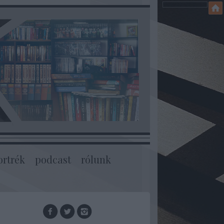
ortrék
podcast
rólunk