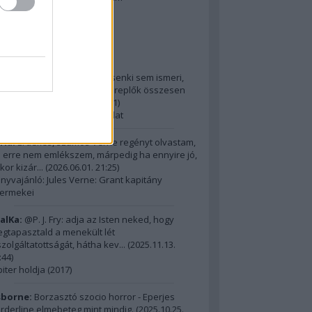
2014 ComingSoon - 5. rész
riss topikok
ria:
@Alick: Az Őslakót kb. senki sem ismeri,
dig hatalmas film, az itt szereplők összesen
m érnek ...
(
2026.06.01. 21:31
)
15 legnagyobb filmes fordulat
ria:
Érdekes, számos Verne regényt olvastam,
 erre nem emlékszem, márpedig ha ennyire jó,
kor kizár...
(
2026.06.01. 21:25
)
nyvajánló: Jules Verne: Grant kapitány
ermekei
alKa:
@P. J. Fry: adja az Isten neked, hogy
gtapasztald a menekült lét
szolgáltatottságát, hátha kev...
(
2025.11.13.
:44
)
piter holdja (2017)
borne:
Borzasztó szocio horror - Eperjes
rderline elmebeteg mint mindig.
(
2025.10.25.