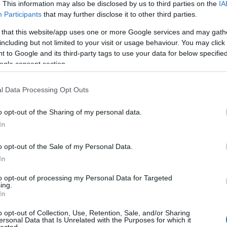
. This information may also be disclosed by us to third parties on the
IA
A
Participants
that may further disclose it to other third parties.
n
 that this website/app uses one or more Google services and may gath
2015. augusztus 28.
írta:
danialves
including but not limited to your visit or usage behaviour. You may click 
Bo
 to Google and its third-party tags to use your data for below specifi
Sorozat: Fear the Walking
Da
ogle consent section.
Fi
Dead - 1x01
Fi
Fi
l Data Processing Opt Outs
Nem gondoltam, hogy a "Miért nézem
Fi
még mindig a The Walking Deadet?"
Li
Ma
című írásom ennyire rövid utóéletű lesz,
o opt-out of the Sharing of my personal data.
Mo
legalábbis abból a szempontból, hogy
In
Né
utána egészen hamar elkaszáltam a
Po
sorozatot, ugyanakkor azt a mai napig
o opt-out of the Sale of my Personal Data.
Su
tartom, hogy egy remek koncepciót
Tr
In
adtak olyan kontárok…
Ju
10
komment
Tovább
to opt-out of processing my Personal Data for Targeted
ing.
A
In
o opt-out of Collection, Use, Retention, Sale, and/or Sharing
ersonal Data that Is Unrelated with the Purposes for which it
2015. augusztus 28.
írta:
danialves
lected.