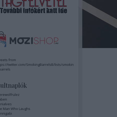
eets from
tps://twitter.com/SmokingBarrelsB/lists/smokin
barrels
ultnaplók
rewolfrulez
aben
nialves
e Man Who Laughs
nnigabi