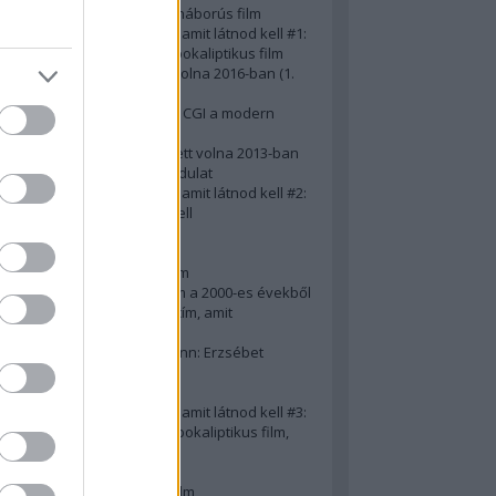
A 10 legjobb második világháborús film
50 posztapokaliptikus film, amit látnod kell #1:
A 10 legkreatívabb posztapokaliptikus film
20 film, amit látnod kellett volna 2016-ban (1.
rész)
Ezért néz ki borzasztóan a CGI a modern
filmekben (is)
15(+1) film, amit látnod kellett volna 2013-ban
A 15 legnagyobb filmes fordulat
50 posztapokaliptikus film, amit látnod kell #2:
10 zombifilm, amit látnod kell
A 10 legjobb gengszterfilm
A 10 legjobb Brad Pitt-film
A 10 legjobb Mel Gibson-film
Az igazi 10 legjobb akciófilm a 2000-es évekből
10 iszonyatos magyar filmcím, amit
megúsztunk 2016-ban
Könyvkritika: Brigitte Hamann: Erzsébet
királyné (2019)
A 10 legjobb Al Pacino - film
50 posztapokaliptikus film, amit látnod kell #3:
10 (nem is annyira) posztapokaliptikus film,
amit látnod kell
10 alulértékelt film - 2. rész
A 10 legjobb Matt Damon-film