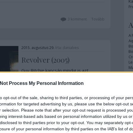
Ka
kellett rá várnunk, de…
Fr
3
komment
Tovább
A
A 
A
Bo
2015. augusztus 29.
írta:
danialves
Bo
Cr
Revolver (2005)
Le
Ma
Guy Ritchie kapcsán mindig is azt
mondtuk a legjellemzőbb problémának,
hogy képtelen új utakra lépni, és
Not Process My Personal Information
A
akármilyen köntösben is, de végső
p
soron ugyanazt a történetet meséli el.
to opt-out of the sale, sharing to third parties, or processing of your per
Legalábbis én ezt gondoltam, amíg a
An
formation for targeted advertising by us, please use the below opt-out s
Revolver kimaradt az életemből.
Di
r selection. Please note that after your opt-out request is processed y
Márpedig ez a mű minden, csak…
Eg
eing interest-based ads based on personal information utilized by us or
N
disclosed to third parties prior to your opt-out. You may separately opt-
Ör
Szólj hozzá!
Tovább
losure of your personal information by third parties on the IAB’s list of