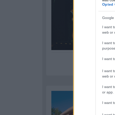
Opted 
Google 
I want t
web or d
I want t
purpose
I want 
I want t
web or d
I want t
or app.
I want t
I want t