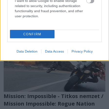
I want to allow Google to enable storage
hallottak alapján egyáltalán nem érdemtelen, de az
related to security, including authentication
európai produkciók közül akadni fog néhány…
functionality and fraud prevention, and other
user protection.
CONFIRM
Data Deletion
Data Access
Privacy Policy
Mission: Impossible - Titkos nemzet /
Mission Impossible: Rogue Nation