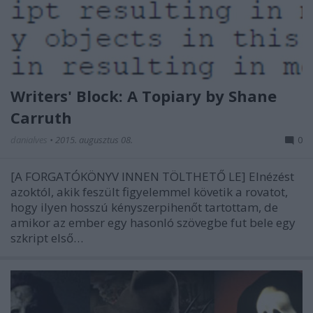
Writers' Block: A Topiary by Shane
Carruth
danialves
•
2015. augusztus 08.
0
[A FORGATÓKÖNYV INNEN TÖLTHETŐ LE] Elnézést
azoktól, akik feszült figyelemmel követik a rovatot,
hogy ilyen hosszú kényszerpihenőt tartottam, de
amikor az ember egy hasonló szövegbe fut bele egy
szkript első…