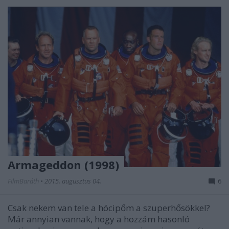
Armageddon (1998)
FilmBaráth
•
2015. augusztus 04.
6
Csak nekem van tele a hócipőm a szuperhősökkel?
Már annyian vannak, hogy a hozzám hasonló