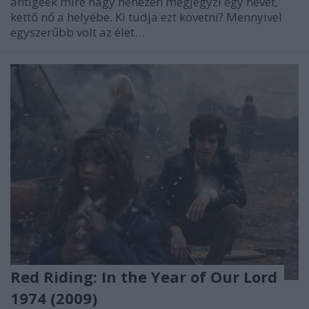
antigeek mire nagy nehezen megjegyzi egy nevét,
kettő nő a helyébe. Ki tudja ezt követni? Mennyivel
egyszerűbb volt az élet…
Red Riding: In the Year of Our Lord
1974 (2009)