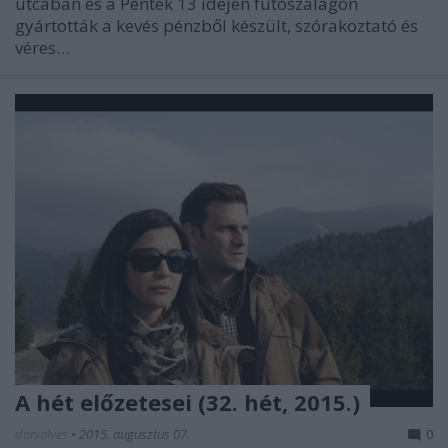
utcában és a Péntek 13 idején futószalagon
gyártották a kevés pénzből készült, szórakoztató és
véres…
A hét előzetesei (32. hét, 2015.)
danialves
•
2015. augusztus 07.
0