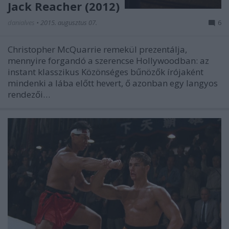
Jack Reacher (2012)
danialves
•
2015. augusztus 07.
6
Christopher McQuarrie remekül prezentálja,
mennyire forgandó a szerencse Hollywoodban: az
instant klasszikus Közönséges bűnözők írójaként
mindenki a lába előtt hevert, ő azonban egy langyos
rendezői…