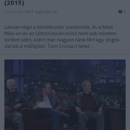
(2015)
FilmBaráth
•
2015. augusztus 06.
5
Lassan vége a blockbuster szezonnak, és a Mad
Max-en és az Ultron korán kívül nem sok minden
történt idén, ezért már nagyon ránk fért egy dögös
darab a műfajból. Tom Cruise-t lehet…