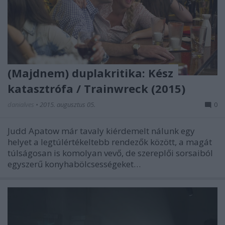
(Majdnem) duplakritika: Kész
katasztrófa / Trainwreck (2015)
danialves
•
2015. augusztus 05.
0
Judd Apatow már tavaly kiérdemelt nálunk egy
helyet a legtúlértékeltebb rendezők között, a magát
túlságosan is komolyan vevő, de szereplői sorsaiból
egyszerű konyhabölcsességeket…