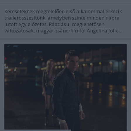
Kéréseteknek megfelelően első alkalommal érkezik
trailerösszesítőnk, amelyben szinte minden napra
jutott egy előzetes. Ráadásul meglehetősen
változatosak, magyar zsánerfilmtől Angelina Jolie…