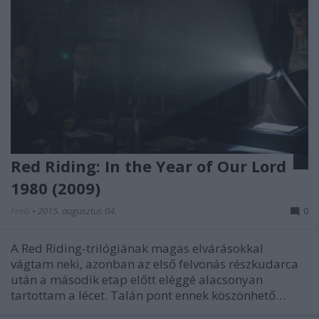
Red Riding: In the Year of Our Lord
1980 (2009)
FroG
•
2015. augusztus 04.
0
A Red Riding-trilógiának magas elvárásokkal
vágtam neki, azonban az első felvonás részkudarca
után a második etap előtt eléggé alacsonyan
tartottam a lécet. Talán pont ennek köszönhető…