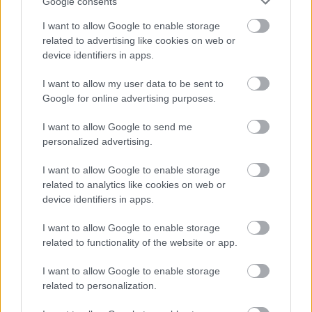
Google consents
I want to allow Google to enable storage
related to advertising like cookies on web or
device identifiers in apps.
I want to allow my user data to be sent to
Google for online advertising purposes.
I want to allow Google to send me
personalized advertising.
I want to allow Google to enable storage
related to analytics like cookies on web or
device identifiers in apps.
I want to allow Google to enable storage
ComingSoon - 2015. augusztus 6.
related to functionality of the website or app.
danialves
•
2015. augusztus 06.
0
I want to allow Google to enable storage
related to personalization.
Ezen a héten mindenki Christopher McQuarrie
lehetetlen küldetésére fog figyelni, amely az eddig