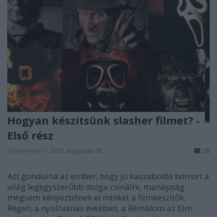
Hogyan készítsünk slasher filmet? -
Első rész
AldoWinnfield
•
2015. augusztus 08.
28
Azt gondolná az ember, hogy jó kaszabolós horrort a
világ legegyszerűbb dolga csinálni, manapság
mégsem kényeztetnek el minket a filmkészítők.
Régen, a nyolcvanas években, a Rémálom az Elm