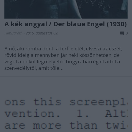
A kék angyal / Der blaue Engel (1930)
FilmBaráth
•
2015. augusztus 09.
0
A nő, aki romba dönti a férfi életét, elveszi az eszét,
rövid ideig a mennyben jár neki köszönhetően, de
végül a pokol legmélyebb bugyrában ég el attól a
szenvedélytől, amit tőle…