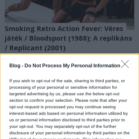
Smoking Retro Action Fever: Véres
játék / Bloodsport (1988); A replikáns
/ Replicant (2001)
FilmBaráth
•
2015. augusztus 07.
17
Blog -
Do Not Process My Personal Information
Mindenki, aki a '80-as - '90-es években élte a
gyermekkorát, biztos megfertőződött annak a
If you wish to opt-out of the sale, sharing to third parties, or
kornak az akciómániájával, és ha mostanra már nem
processing of your personal or sensitive information for
is, akkor mindenki tagadhatatlanul Schwarzenegger,
targeted advertising by us, please use the below opt-out
Stallone esetleg Van Damme…
section to confirm your selection. Please note that after your
opt-out request is processed you may continue seeing
interest-based ads based on personal information utilized by
us or personal information disclosed to third parties prior to
your opt-out. You may separately opt-out of the further
disclosure of your personal information by third parties on the