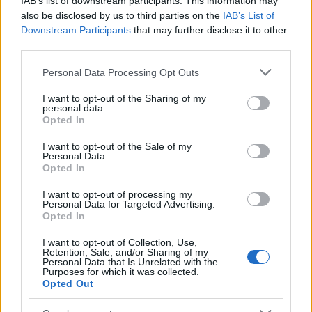
IAB’s list of downstream participants. This information may
also be disclosed by us to third parties on the
IAB’s List of
Downstream Participants
that may further disclose it to other
third parties.
Please note that this website/app uses one or more Google
Personal Data Processing Opt Outs
services and may gather and store information including but
not limited to your visit or usage behaviour. You may click to
I want to opt-out of the Sharing of my
personal data.
grant or deny consent to Google and its third-party tags to
Opted In
use your data for below specified purposes in below Google
consent section.
I want to opt-out of the Sale of my
Personal Data.
Ti válaszoltatok... (mi meg
Opted In
válaszolunk nektek)
I want to opt-out of processing my
Personal Data for Targeted Advertising.
danialves
•
2015. augusztus 06.
13
Opted In
I want to opt-out of Collection, Use,
Köszönjük szépen mindenkinek, aki vette a
Retention, Sale, and/or Sharing of my
Personal Data that Is Unrelated with the
fáradságot a kérdőívünk kitöltésére, amelyet ezzel
Purposes for which it was collected.
lezárnánk, és reagálnánk az ezen keresztül érkezett
Opted Out
javaslatokra.Az…