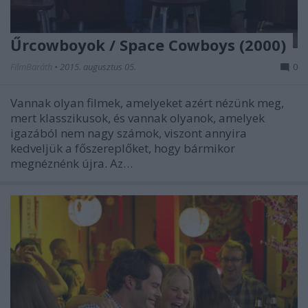
Űrcowboyok / Space Cowboys (2000)
FilmBaráth
•
2015. augusztus 05.
0
Vannak olyan filmek, amelyeket azért nézünk meg,
mert klasszikusok, és vannak olyanok, amelyek
igazából nem nagy számok, viszont annyira
kedveljük a főszereplőket, hogy bármikor
megnéznénk újra. Az…