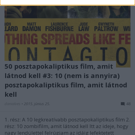
50 posztapokaliptikus film, amit
látnod kell #3: 10 (nem is annyira)
posztapokaliptikus film, amit látnod
kell
danialves
•
2015. június 25.
48
1. rész: A 10 legkreatívabb posztapokaliptikus film 2.
rész: 10 zombifilm, amit látnod kell Itt az ideje, hogy
nagy lendülettel felrúgjam az idáig lefektetett