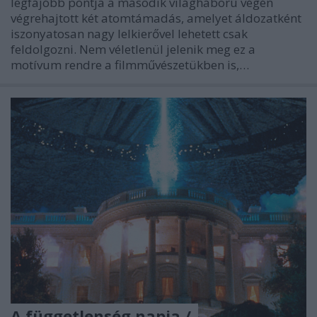
legfájóbb pontja a második világháború végén
végrehajtott két atomtámadás, amelyet áldozatként
iszonyatosan nagy lelkierővel lehetett csak
feldolgozni. Nem véletlenül jelenik meg ez a
motívum rendre a filmművészetükben is,…
A függetlenség napja /