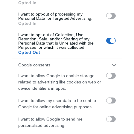
Opted In
danialves
•
2015. június 25.
3
I want to opt-out of processing my
Personal Data for Targeted Advertising.
[A FORGATÓKÖNYV INNEN TÖLTHETŐ LE]
Opted In
Forradalminak lenni annál nehezebb, minél
I want to opt-out of Collection, Use,
kevesebb területe marad a filmezésnek
Retention, Sale, and/or Sharing of my
kiaknázatlanul. Ilyenkor pedig nem marad más
Personal Data that Is Unrelated with the
Purposes for which it was collected.
hátra, mint megkérdőjelezni évtizedes elveket,
Opted Out
megoldásokat. Ezek a kísérletezgetések pedig
bárhogyan alakulhatnak,…
Google consents
I want to allow Google to enable storage
related to advertising like cookies on web or
device identifiers in apps.
I want to allow my user data to be sent to
Google for online advertising purposes.
I want to allow Google to send me
personalized advertising.