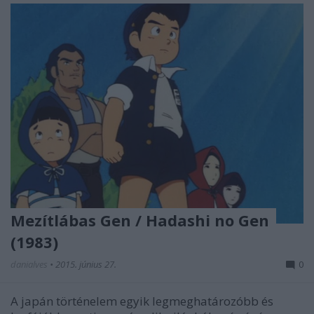
Mezítlábas Gen / Hadashi no Gen
(1983)
danialves
•
2015. június 27.
0
A japán történelem egyik legmeghatározóbb és