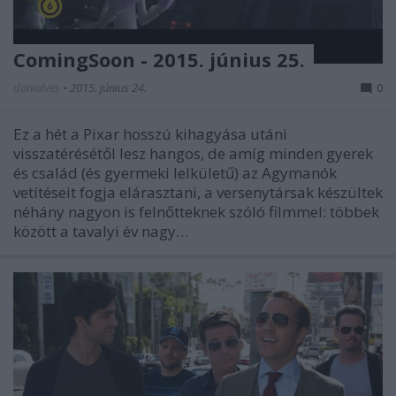
ComingSoon - 2015. június 25.
danialves
•
2015. június 24.
0
Ez a hét a Pixar hosszú kihagyása utáni
visszatérésétől lesz hangos, de amíg minden gyerek
és család (és gyermeki lelkületű) az Agymanók
vetítéseit fogja elárasztani, a versenytársak készültek
néhány nagyon is felnőtteknek szóló filmmel: többek
között a tavalyi év nagy…