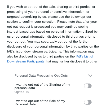
hogy mindenáron nagyon komplex és mély
If you wish to opt-out of the sale, sharing to third parties, or
gondolatokat kell közvetíteni, még akkor is,…
processing of your personal or sensitive information for
targeted advertising by us, please use the below opt-out
section to confirm your selection. Please note that after your
opt-out request is processed you may continue seeing
interest-based ads based on personal information utilized by
us or personal information disclosed to third parties prior to
your opt-out. You may separately opt-out of the further
disclosure of your personal information by third parties on the
IAB’s list of downstream participants. This information may
also be disclosed by us to third parties on the
IAB’s List of
Downstream Participants
that may further disclose it to other
third parties.
Please note that this website/app uses one or more Google
Personal Data Processing Opt Outs
services and may gather and store information including but
not limited to your visit or usage behaviour. You may click to
I want to opt-out of the Sharing of my
personal data.
grant or deny consent to Google and its third-party tags to
Opted In
use your data for below specified purposes in below Google
Writers' Block: Bird Box by Eric
consent section.
I want to opt-out of the Sale of my
Heisserer
Personal Data.