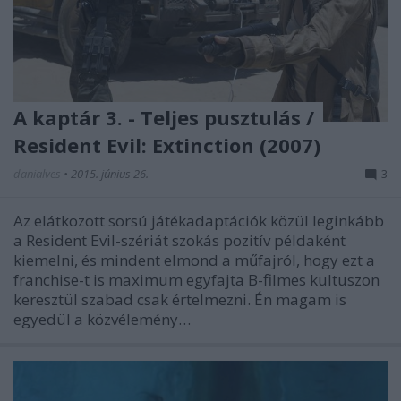
A kaptár 3. - Teljes pusztulás /
Resident Evil: Extinction (2007)
danialves
•
2015. június 26.
3
Az elátkozott sorsú játékadaptációk közül leginkább
a Resident Evil-szériát szokás pozitív példaként
kiemelni, és mindent elmond a műfajról, hogy ezt a
franchise-t is maximum egyfajta B-filmes kultuszon
keresztül szabad csak értelmezni. Én magam is
egyedül a közvélemény…