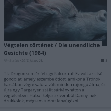
Végtelen történet / Die unendliche
Gesichte (1984)
FilmBaráth
•
2015. június 28.
3
Tíz Drogon sem ér fel egy Falcor-ral! Ez volt az első
gondolat, amely eszembe ötlött, amikor a Trónok
harcában végre valóra vált minden rajongó álma, és
újra egy Targaryen szállt sárkányháton a
végtelenben. Habár teljes szívemből Danny-nek
drukkolok, mégsem tudott lenyűgözni…