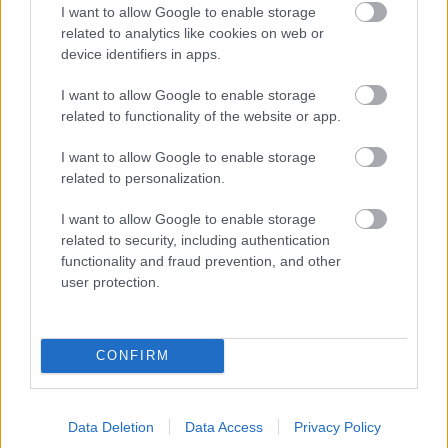
I want to allow Google to enable storage
related to analytics like cookies on web or
device identifiers in apps.
I want to allow Google to enable storage
Mancs (2015)
related to functionality of the website or app.
Werewolfrulez
•
2015. június 25.
0
I want to allow Google to enable storage
related to personalization.
Csak félve mertem nekiugrani a Mancs című idei
I want to allow Google to enable storage
magyar produkciónak, tekintettel a negatív
related to security, including authentication
kritikákra, amiket a "mértékadó" filmes oldalak ki
functionality and fraud prevention, and other
bírtak izzadni magukból a mozi kapcsán.
user protection.
Szerencsére pozitívan csalódtam, és megint
megállapíthattam, hogy nem érdemes bízni a…
CONFIRM
Data Deletion
Data Access
Privacy Policy