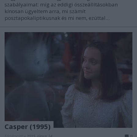
szabályaimat: míg az eddigi összeállításokban
kínosan ügyeltem arra, mi számít
posztapokaliptikusnak és mi nem, ezúttal…
Casper (1995)
FilmBaráth
•
2015. június 24.
0