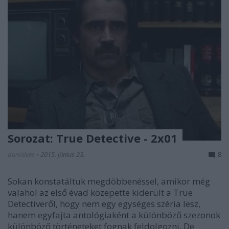
Sorozat: True Detective - 2x01
danialves
•
2015. június 23.
8
Sokan konstatáltuk megdöbbenéssel, amikor még
valahol az első évad közepette kiderült a True
Detectiveről, hogy nem egy egységes széria lesz,
hanem egyfajta antológiaként a különböző szezonok
különböző történeteket fognak feldolgozni. De