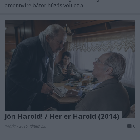
amennyire bátor húzás volt ez a…
Jön Harold! / Her er Harold (2014)
!Márk!
•
2015. június 23.
0