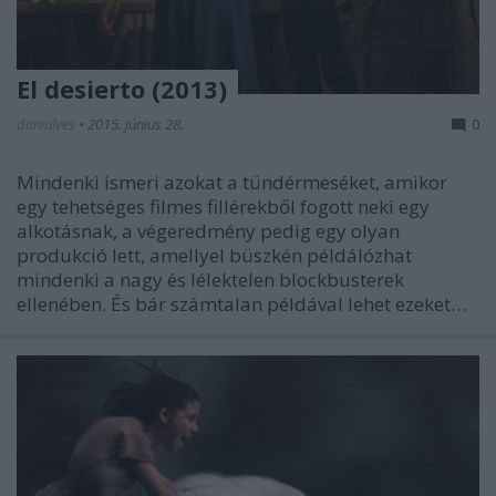
El desierto (2013)
danialves
•
2015. június 28.
0
Mindenki ismeri azokat a tündérmeséket, amikor
egy tehetséges filmes fillérekből fogott neki egy
alkotásnak, a végeredmény pedig egy olyan
produkció lett, amellyel büszkén példálózhat
mindenki a nagy és lélektelen blockbusterek
ellenében. És bár számtalan példával lehet ezeket…