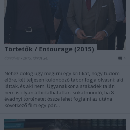
Törtetők / Entourage (2015)
danialves
•
2015. június 24.
4
Nehéz dolog úgy megírni egy kritikát, hogy tudom
előre, két teljesen különböző tábor fogja olvasni: aki
látták, és aki nem. Ugyanakkor a szakadék talán
nem is olyan áthidalhatatlan: sokatmondó, ha 8
évadnyi történetet össze lehet foglalni az utána
következő film egy pár…