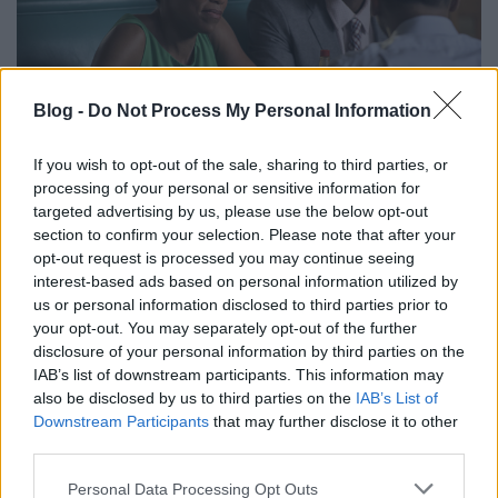
Blog -
Do Not Process My Personal Information
If you wish to opt-out of the sale, sharing to third parties, or
processing of your personal or sensitive information for
Hozzáteszem, ez egy olyan pozitív stresszé vált
targeted advertising by us, please use the below opt-out
Damon Lindelof és alkotótársai számára, amely
section to confirm your selection. Please note that after your
helyenként elképesztő magasságokba emelte A
opt-out request is processed you may continue seeing
hátrahagyottakat. Egyes szálak, jelentsorok,
interest-based ads based on personal information utilized by
epizódok tökéletesen bizonyították, hogy kellően
us or personal information disclosed to third parties prior to
tökélyre fejlesztett történetmeséléssel bőven elég
your opt-out. You may separately opt-out of the further
egy rész is egy karakter számára (3. epizód), van még
disclosure of your personal information by third parties on the
fantázia az első évad fájdalmainak
IAB’s list of downstream participants. This information may
újragondolásában (6. epizód), vagy akár különösebb
also be disclosed by us to third parties on the
IAB’s List of
erőfeszítés és komplex írói munka nélkül is képesek
Downstream Participants
that may further disclose it to other
könnyekig meghatni jelenetről jelenetre (évadzáró).
third parties.
Ezeken a pontokon nem hogy megütötte az előd
Please note that this website/app uses one or more Google
Personal Data Processing Opt Outs
színvonalát az aktuális szezon, de messze felül is