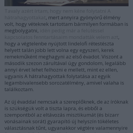
Tavaly azért írtam, hogy nem kéne folytatni A
hátrahagyottakat
, mert annyira gyönyörű élmény
volt, hogy véteknek tartottam bármilyen formában is
megbolygatni,
idén pedig már a felütéssel
kapcsolatos fenntartásaim mondatták velem azt
,
hogy a végtelenbe nyújtott lindelofi rétestészta
helyett talán jobb lett volna egy egyszeri, kerek
remekműként meghagyni az első évadot. Viszont a
második szezon zárultával úgy gondolom, legalább
annyi érvet lehet felhozni e mellett, mint ez ellen,
ugyanis A hátrahagyottak folytatása az egyik
legambivalensebb sorozatélmény, amivel valaha is
találkoztam.
Az új évaddal nemcsak a szereplőknek, de az íróknak
is szükségük volt a tiszta lapra, és ebből a
szempontból az eltávozás misztikumát (és bizarr
vonásainak sorát) gyarapító új helyszín tökéletes
választásnak tűnt, ugyanakkor végtére valamennyire