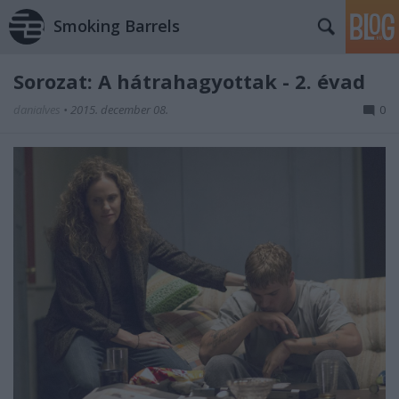
Smoking Barrels
Sorozat: A hátrahagyottak - 2. évad
danialves
•
2015. december 08.
0