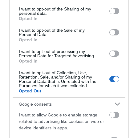
services and may gather and store information including but
múlta, és ebből a szempontból tökéletesen érthető,
not limited to your visit or usage behaviour. You may click to
I want to opt-out of the Sharing of my
hogy miért koronázták meg az elmúlt órákban sokan
personal data.
grant or deny consent to Google and its third-party tags to
Opted In
a kortárs sorozatok királyának.
use your data for below specified purposes in below Google
consent section.
I want to opt-out of the Sale of my
Ugyanakkor kifejezetten aggasztó, ami ezek mögött
Personal Data.
a gyönyörű és katartikus momentumok mögött kezd
Opted In
kinőni A hátrahagyottakból, és bárcsak azt
I want to opt-out of processing my
mondhatnám, hogy a legkevésbé sem olyan
Personal Data for Targeted Advertising.
elemekről van szó, amelyekkel Lindelofot szívesen
Opted In
támadják. Az író ugyanis pályafutása során immár
sokadszorra elkezdte belehajszolni magát egy
I want to opt-out of Collection, Use,
Retention, Sale, and/or Sharing of my
folyamatba, ahol a saját hatásvadász ötletei mögé is
Personal Data that Is Unrelated with the
Purposes for which it was collected.
csak azzal képes már magyarázatot gyártani, hogy
Opted Out
egyre bizarrabb irányba viszi el a misztikumot és a
lehető legjobban összezavarja a nézőjét. Az eleve a
Google consents
második évad mélypontját képviselő (és egyébként
ütnivalóan idegesítő színészi játékkal
I want to allow Google to enable storage
megtámogatott) szellemjárás feloldására egy olyan
related to advertising like cookies on web or
epizódot szentelt, amely - ha lehet - még őrültebb
device identifiers in apps.
vonulatot hozott a sorozat világképébe (
őszintén