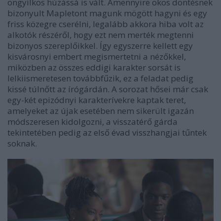
öngyilkos húzássá is vált. Amennyire okos döntésnek
bizonyult Mapletont magunk mögött hagyni és egy
friss közegre cserélni, legalább akkora hiba volt az
alkotók részéről, hogy ezt nem merték megtenni
bizonyos szereplőikkel. Így egyszerre kellett egy
kisvárosnyi embert megismertetni a nézőkkel,
miközben az összes eddigi karakter sorsát is
lelkiismeretesen továbbfűzik, ez a feladat pedig
kissé túlnőtt az írógárdán. A sorozat hősei már csak
egy-két epizódnyi karakterívekre kaptak teret,
amelyeket az újak esetében nem sikerült igazán
módszeresen kidolgozni, a visszatérő gárda
tekintetében pedig az első évad visszhangjai tűntek
soknak.