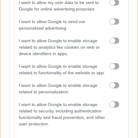
szólva egy túlvilági Hitman-szimulációt és karaoke-
I want to allow my user data to be sent to
Google for online advertising purposes.
bárt inkább várnék egy Kevin Smith-alkotástól, mint
ettől a darabtól
), és azt is nehéz lenne tagadni, hogy
I want to allow Google to send me
Jarden mitológiája kísértetiesen olyan formát
personalized advertising.
kezdett ölteni a keze alatt, mint a Lost szigetéé.
(
Ókori, sőt, őskori eredet, megmagyarázhatatlan
I want to allow Google to enable storage
természeti jelenségek, világok közötti átjárást
related to analytics like cookies on web or
biztosító kapu...
)
device identifiers in apps.
Ez pedig nem sok jót vetít előre A hátrahagyottak
I want to allow Google to enable storage
jövője szempontjából, ugyanis úgy tűnik, a
related to functionality of the website or app.
megválaszolatlan kérdések itt is egyre tovább
fognak duzzadni - és nem feltétlenül az izgalmas
I want to allow Google to enable storage
rejtélyek építése céljából, hanem, hogy egy jolly
related to personalization.
jokert biztosítsanak Lindelofnak arra, hogy egy
határozott szabályrendszer hiányában bármit
I want to allow Google to enable storage
megtehessen a sorozat világának keretén belül. És
related to security, including authentication
éppen ezért szinte részről-részre változott
functionality and fraud prevention, and other
számomra, hogy éppen gyűlölöm vagy imádom a
user protection.
sorozatot. Mindenesetre az utóbbira gondolva a