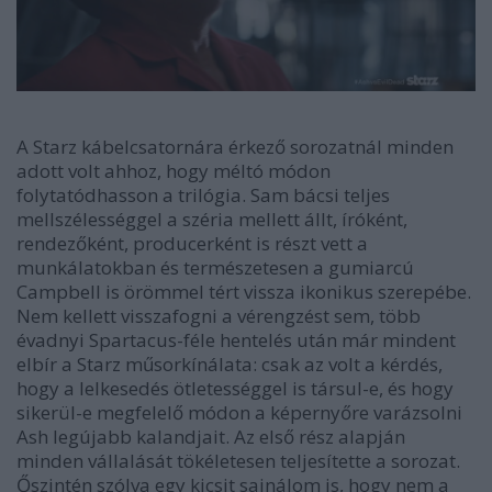
A Starz kábelcsatornára érkező sorozatnál minden
adott volt ahhoz, hogy méltó módon
folytatódhasson a trilógia. Sam bácsi teljes
mellszélességgel a széria mellett állt, íróként,
rendezőként, producerként is részt vett a
munkálatokban és természetesen a gumiarcú
Campbell is örömmel tért vissza ikonikus szerepébe.
Nem kellett visszafogni a vérengzést sem, több
évadnyi Spartacus-féle hentelés után már mindent
elbír a Starz műsorkínálata: csak az volt a kérdés,
hogy a lelkesedés ötletességgel is társul-e, és hogy
sikerül-e megfelelő módon a képernyőre varázsolni
Ash legújabb kalandjait. Az első rész alapján
minden vállalását tökéletesen teljesítette a sorozat.
Őszintén szólva egy kicsit sajnálom is, hogy nem a