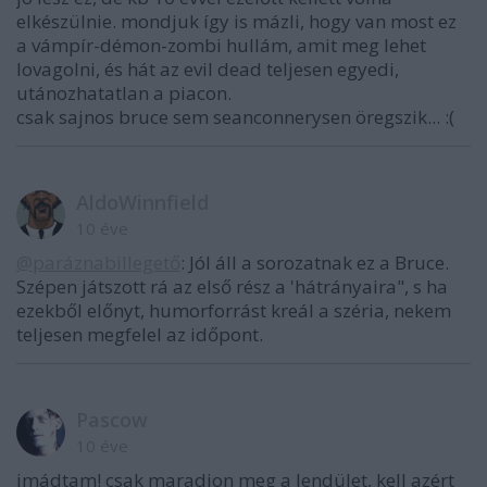
elkészülnie. mondjuk így is mázli, hogy van most ez
a vámpír-démon-zombi hullám, amit meg lehet
lovagolni, és hát az evil dead teljesen egyedi,
utánozhatatlan a piacon.
csak sajnos bruce sem seanconnerysen öregszik... :(
AldoWinnfield
10 éve
@paráznabillegető
: Jól áll a sorozatnak ez a Bruce.
Szépen játszott rá az első rész a 'hátrányaira", s ha
ezekből előnyt, humorforrást kreál a széria, nekem
teljesen megfelel az időpont.
Pascow
10 éve
imádtam! csak maradjon meg a lendület, kell azért