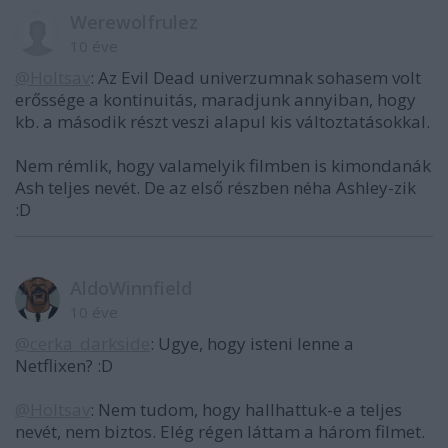
Werewolfrulez
10 éve
@Holtsav
: Az Evil Dead univerzumnak sohasem volt
erőssége a kontinuitás, maradjunk annyiban, hogy
kb. a második részt veszi alapul kis változtatásokkal.
Nem rémlik, hogy valamelyik filmben is kimondanák
Ash teljes nevét. De az első részben néha Ashley-zik
:D
AldoWinnfield
10 éve
@cerka_darkside
: Ugye, hogy isteni lenne a
Netflixen? :D
@Holtsav
: Nem tudom, hogy hallhattuk-e a teljes
nevét, nem biztos. Elég régen láttam a három filmet.