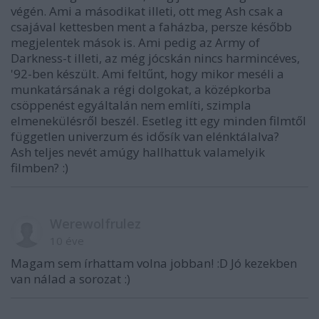
végén. Ami a másodikat illeti, ott meg Ash csak a
csajával kettesben ment a faházba, persze később
megjelentek mások is. Ami pedig az Army of
Darkness-t illeti, az még jócskán nincs harmincéves,
'92-ben készült. Ami feltűnt, hogy mikor meséli a
munkatársának a régi dolgokat, a középkorba
csöppenést egyáltalán nem említi, szimpla
elmenekülésről beszél. Esetleg itt egy minden filmtől
független univerzum és idősík van elénktálalva?
Ash teljes nevét amúgy hallhattuk valamelyik
filmben? :)
Werewolfrulez
10 éve
Magam sem írhattam volna jobban! :D Jó kezekben
van nálad a sorozat :)