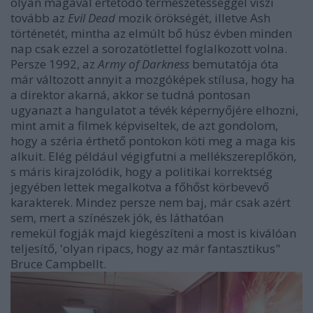
olyan magával értetődő természetességgel viszi
tovább az
Evil Dead
mozik örökségét, illetve Ash
történetét, mintha az elmúlt bő húsz évben minden
nap csak ezzel a sorozatötlettel foglalkozott volna.
Persze 1992, az
Army of Darkness
bemutatója óta
már változott annyit a mozgóképek stílusa, hogy ha
a direktor akarná, akkor se tudná pontosan
ugyanazt a hangulatot a tévék képernyőjére elhozni,
mint amit a filmek képviseltek, de azt gondolom,
hogy a széria érthető pontokon köti meg a maga kis
alkuit. Elég például végigfutni a mellékszereplőkön,
s máris kirajzolódik, hogy a politikai korrektség
jegyében lettek megalkotva a főhőst körbevevő
karakterek. Mindez persze nem baj, már csak azért
sem, mert a színészek jók, és láthatóan
remekül fogják majd kiegészíteni a most is kiválóan
teljesítő, 'olyan ripacs, hogy az már fantasztikus"
Bruce Campbellt.