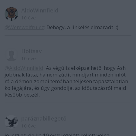
AldoWinnfield
10 éve
@Werewolfrulez
: Dehogy, a linkelés elmaradt. :)
Holtsav
10 éve
@AldoWinnfield
: Az végülis elképzelhető, hogy Ash
jobbnak látta, ha nem zúdít mindjárt minden infót
rá a démon-zombi témában teljesen tapasztalatlan
kollégájára, és úgy gondolja, az időutazásról majd
később beszél.
paráznabillegető
10 éve
jó lesz ez, de kb 10 évvel ezelőtt kellett volna