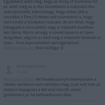
Egyébként attól még, hogy az Army of Darkness 92-
es, attól még az a rész közvetlenül a második rész
után játszódik, tökmindegy, hogy mikor jött a
mozikba a film;) Érdekes volt számomra is, hogy
nem említi a középkori utazást, de ezt lehet, hogy
kihagyják a sorozatból, vagy a második évadban
lesz téma. Raimi amúgy is szeret kavarni az ilyen
dolgokkal, végülis az első meg a második felvonás is
ilyen... fura kapcsolatban van egymással.
@Werewolfrulez
: Kösz kolléga :D
Werewolfrulez
10 éve
@AldoWinnfield
: két hivatkozásnyit belenyúltam a
cikkbe, remélem nem sértődsz meg, csak volt már az
oldalon bejegyzés a két első részről, aztán
gondoltam jó, ha behivatkozom őket.