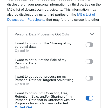
szolgáló filmek megoldásait, közben pedig
disclosure of your personal information by third parties on the
abszolút modern és divatos is. Szinte már
IAB’s list of downstream participants. This information may
felháborító, mennyire működik ez a jól kitalált
also be disclosed by us to third parties on the
IAB’s List of
formula. Ha ezt a minőséget sikerül tartani a
Downstream Participants
that may further disclose it to other
továbbiakban is, nem csak a mozivilág klasszikusai
third parties.
között fogjuk emlegetni Sam Raimi agyszüleményét.
Én lelkes vagyok nagyon, és alig várom a folytatást!
Please note that this website/app uses one or more Google
Personal Data Processing Opt Outs
Köszönöm, ezt vártam, ezt akartam! GROOVY!
services and may gather and store information including but
not limited to your visit or usage behaviour. You may click to
I want to opt-out of the Sharing of my
personal data.
9/10
grant or deny consent to Google and its third-party tags to
Opted In
use your data for below specified purposes in below Google
Az Ash vs Evil Dead adatlapja a MAFAB (Magyar
consent section.
I want to opt-out of the Sale of my
Filmes Adatbázis) oldalán
Personal Data.
Opted In
I want to opt-out of processing my
Personal Data for Targeted Advertising.
Opted In
Címkék:
sorozat
horror
vígjáték
I want to opt-out of Collection, Use,
Retention, Sale, and/or Sharing of my
Personal Data that Is Unrelated with the
Purposes for which it was collected.
Opted Out