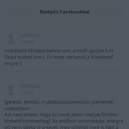
czerkha
10 éve
Imádtam! Minden benne volt, amitől igazán Evil
Dead tudott lenni. És most várhatok a következő
részre :(
Holtsav
10 éve
Ígéretes kezdés. A játékbabadémonos jelenetnél
szakadtam.
Azt nem értem, hogy ez most akkor melyik filmhez
köthető történetileg? Az elsőhöz semmiképp, elvégre
ott nem vágta le a kezét, meg jóllehet meg is halt a