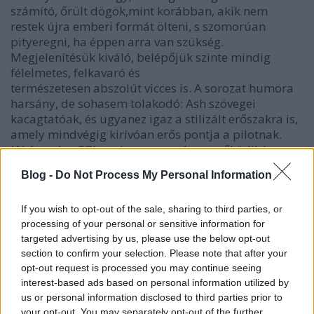
számító, őrült dögök,mint korábban, akik nem
restek újra emberi formát ölteni, s szomorúan
pityeregni, ha éppen arra van szükség.
Megjelenítésük kiváló, belépőjük szinte mindig
félelmetes, felkavaró és
természetesen abszolút vicces is. A sorozat humora
harsány, de sohasem tolakodó: Ash szövegei
kacagtatóak, és ugyanez igaz a stilizált erőszakra is,
amely mindvégig kirívóan erős pontja a pilotnak.
(Akárcsak a CGI, ami nagyon szépen működik.)
Blog -
Do Not Process My Personal Information
És tudjátok, mi a legjobb? Az, hogy a széria első
negyvenöt perce során egyszer sem volt olyan
érzésem, hogy csak a nosztalgia miatt szeretem azt,
If you wish to opt-out of the sale, sharing to third parties, or
amit látok. Persze elhangzanak egyértelmű utalások,
processing of your personal or sensitive information for
és képileg, illetve a cselekmény szintjén is több ilyen
targeted advertising by us, please use the below opt-out
section to confirm your selection. Please note that after your
van, de számomra most úgy tűnt, hogy mindezek
opt-out request is processed you may continue seeing
nélkül is bőven megállná a helyét az
Ash vs Evil Dead
.
interest-based ads based on personal information utilized by
Friss és jópofa, vagány horrorvígjáték, amely
us or personal information disclosed to third parties prior to
ügyesen idézi meg a múlt nagyságát, az alapul
your opt-out. You may separately opt-out of the further