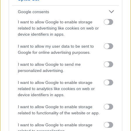
Ajánlott bejegyzések:
Google consents
I want to allow Google to enable storage
Könyvajánló: Basa Katalin: Argilus
related to advertising like cookies on web or
krónikák 2. - Farkasok futása
device identifiers in apps.
I want to allow my user data to be sent to
Google for online advertising purposes.
Könyvajánló: Benkő László: Hollójárta
Mohács
I want to allow Google to send me
personalized advertising.
I want to allow Google to enable storage
Könyvajánló: Gombos Tamás: Halkaland
related to analytics like cookies on web or
(2026)
device identifiers in apps.
I want to allow Google to enable storage
related to functionality of the website or app.
Könyvajánló: Ferenc K. Zoltán: Pactum
Diabolo (2026)
I want to allow Google to enable storage