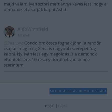
majd valamilyen sztori mert ennyi kevés lesz, hogy a
démonok el akarják kapni Ash-t.
AldoWinnfield
10 éve
@Pascow
: Gondolom össze fognak jönni a rendőr
csajjal, meg még Xéna is nagyobb szerepet fog
kapni. Nyilván lesz egy megoldás is a démonok
eltüntetésére. 10 résznyi történet van benne
szerintem.
SÜTI BEÁLLÍTÁSOK MÓDOSÍTÁSA
mobil
|
teljes