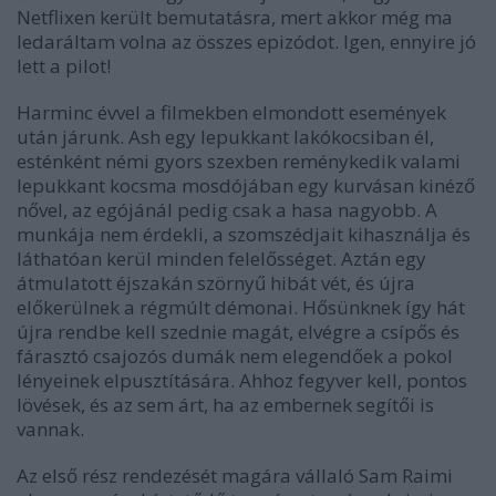
Netflixen került bemutatásra, mert akkor még ma
ledaráltam volna az összes epizódot. Igen, ennyire jó
lett a pilot!
Harminc évvel a filmekben elmondott események
után járunk. Ash egy lepukkant lakókocsiban él,
esténként némi gyors szexben reménykedik valami
lepukkant kocsma mosdójában egy kurvásan kinéző
nővel, az egójánál pedig csak a hasa nagyobb. A
munkája nem érdekli, a szomszédjait kihasználja és
láthatóan kerül minden felelősséget. Aztán egy
átmulatott éjszakán szörnyű hibát vét, és újra
előkerülnek a régmúlt démonai. Hősünknek így hát
újra rendbe kell szednie magát, elvégre a csípős és
fárasztó csajozós dumák nem elegendőek a pokol
lényeinek elpusztítására. Ahhoz fegyver kell, pontos
lövések, és az sem árt, ha az embernek segítői is
vannak.
Az első rész rendezését magára vállaló Sam Raimi