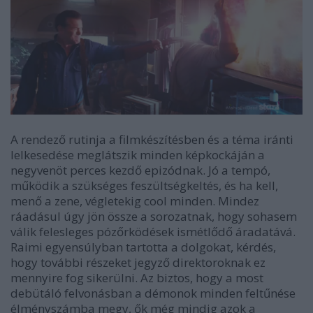
A rendező rutinja a filmkészítésben és a téma iránti
lelkesedése meglátszik minden képkockáján a
negyvenöt perces kezdő epizódnak. Jó a tempó,
működik a szükséges feszültségkeltés, és ha kell,
menő a zene, végletekig cool minden. Mindez
ráadásul úgy jön össze a sorozatnak, hogy sohasem
válik felesleges pózőrködések ismétlődő áradatává.
Raimi egyensúlyban tartotta a dolgokat, kérdés,
hogy további részeket jegyző direktoroknak ez
mennyire fog sikerülni. Az biztos, hogy a most
debütáló felvonásban a démonok minden feltűnése
élményszámba megy, ők még mindig azok a