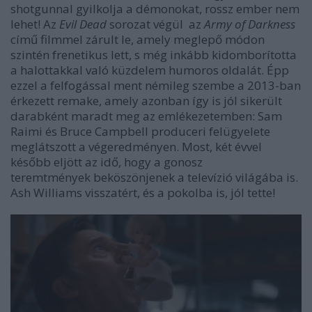
shotgunnal gyilkolja a démonokat, rossz ember nem
lehet! Az
Evil Dead
sorozat végül az
Army of Darkness
című filmmel zárult le, amely meglepő módon
szintén frenetikus lett, s még inkább kidomborította
a halottakkal való küzdelem humoros oldalát. Épp
ezzel a felfogással ment némileg szembe a 2013-ban
érkezett remake, amely azonban így is jól sikerült
darabként maradt meg az emlékezetemben: Sam
Raimi és Bruce Campbell produceri felügyelete
meglátszott a végeredményen. Most, két évvel
később eljött az idő, hogy a gonosz
teremtmények beköszönjenek a televízió világába is.
Ash Williams visszatért, és a pokolba is, jól tette!