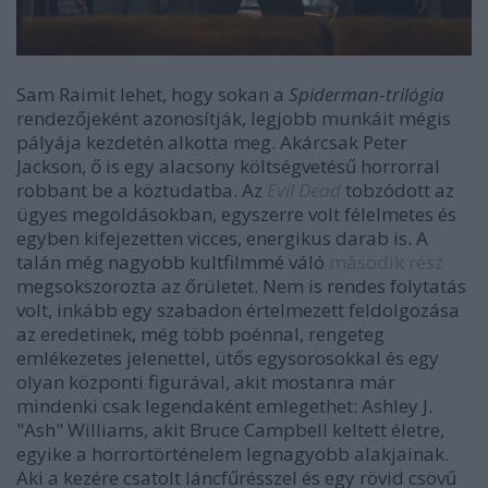
Sam Raimit lehet, hogy sokan a
Spiderman
-
trilógia
rendezőjeként azonosítják, legjobb munkáit mégis
pályája kezdetén alkotta meg. Akárcsak Peter
Jackson, ő is egy alacsony költségvetésű horrorral
robbant be a köztudatba. Az
Evil Dead
tobzódott az
ügyes megoldásokban, egyszerre volt félelmetes és
egyben kifejezetten vicces, energikus darab is. A
talán még nagyobb kultfilmmé váló
második rész
megsokszorozta az őrületet. Nem is rendes folytatás
volt, inkább egy szabadon értelmezett feldolgozása
az eredetinek, még több poénnal, rengeteg
emlékezetes jelenettel, ütős egysorosokkal és egy
olyan központi figurával, akit mostanra már
mindenki csak legendaként emlegethet: Ashley J.
"Ash" Williams, akit Bruce Campbell keltett életre,
egyike a horrortörténelem legnagyobb alakjainak.
Aki a kezére csatolt láncfűrésszel és egy rövid csövű