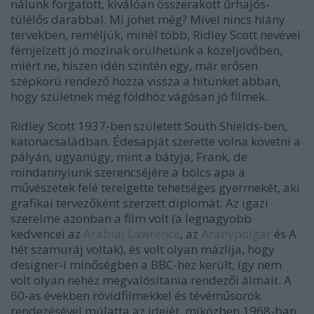
nálunk forgatott, kiválóan összerakott űrhajós-
túlélős darabbal. Mi jöhet még? Mivel nincs hiány
tervekben, reméljük, minél több, Ridley Scott nevével
fémjelzett jó mozinak örülhetünk a közeljövőben,
miért ne, hiszen idén szintén egy, már erősen
szépkorú rendező hozza vissza a hitünket abban,
hogy születnek még földhöz vágósan jó filmek.
Ridley Scott 1937-ben született South Shields-ben,
katonacsaládban. Édesapját szerette volna követni a
pályán, ugyanúgy, mint a bátyja, Frank, de
mindannyiunk szerencséjére a bölcs apa a
művészetek felé terelgette tehetséges gyermekét, aki
grafikai tervezőként szerzett diplomát. Az igazi
szerelme azonban a film volt (a legnagyobb
kedvencei az
Arábiai Lawrence
, az
Aranypolgár
és A
hét szamuráj voltak), és volt olyan mázlija, hogy
designer-i minőségben a BBC-hez került, így nem
volt olyan nehéz megvalósítania rendezői álmait. A
60-as években rövidfilmekkel és tévéműsorok
rendezésével múlatta az idejét, miközben 1968-ban