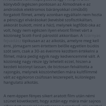
könyvből (egészen pontosan az
Álmodnak-e az
androidok elektromos bárányokkal címűből)
forgatott filmet, amely azonban egyáltaln nem hozta
a pénzügyi elvárásokat (kevésbé szofisztikáltan,
akkorát bukott, mint a ház), melynek legfőbb oka az
volt, hogy nem egészen ilyen elvont filmet várt a
közönség Scott-Ford párostól akkoriban. A
Szárnyas
fejvadász
tipikusan az az alkotás, amelyre meg kell
érni, jómagam sem értettem belőle egyetlen büdös
szót sem, csak a 30-as éveimre kezdtem értékelni a
filmet, mára pedig egyik nagy kedvencemmé vált. A
közönség nagy része így lehetett ezzel, hiszen a
kezdeti közönyt lassan, de biztosan felváltotta a
rajongás, melynek köszönhetően mára kultfilmmé
vált az egykoron csúfosan leszerepelt, különleges
hangulatú alkotás.
A nem éppen fényes sikert aratott film után némi
szünet következett, hogy aztán egy mára már sajnos