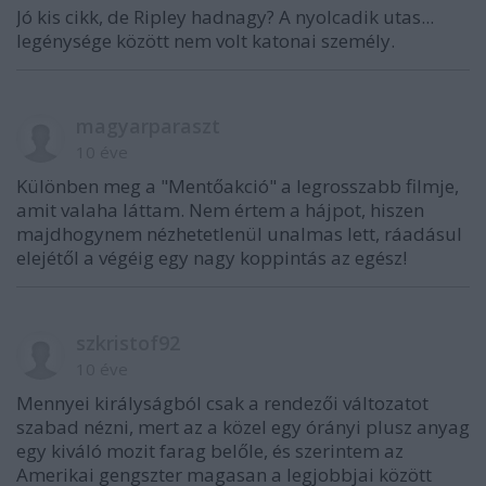
Jó kis cikk, de Ripley hadnagy? A nyolcadik utas...
legénysége között nem volt katonai személy.
magyarparaszt
10 éve
Különben meg a "Mentőakció" a legrosszabb filmje,
amit valaha láttam. Nem értem a hájpot, hiszen
majdhogynem nézhetetlenül unalmas lett, ráadásul
elejétől a végéig egy nagy koppintás az egész!
szkristof92
10 éve
Mennyei királyságból csak a rendezői változatot
szabad nézni, mert az a közel egy órányi plusz anyag
egy kiváló mozit farag belőle, és szerintem az
Amerikai gengszter magasan a legjobbjai között