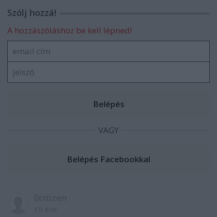
Szólj hozzá!
A hozzászóláshoz be kell lépned!
VAGY
0citizen
10 éve