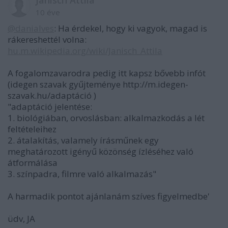
10 éve
@danialves
: Ha érdekel, hogy ki vagyok, magad is
rákereshettél volna:
hu.m.wikipedia.org/wiki/Janisch_Attila
A fogalomzavarodra pedig itt kapsz bővebb infót
(idegen szavak gyűjteménye http://m.idegen-
szavak.hu/adaptáció )
"adaptáció jelentése:
1. biológiában, orvoslásban: alkalmazkodás a lét
feltételeihez
2. átalakítás, valamely írásműnek egy
meghatározott igényű közönség ízléséhez való
átformálása
3. színpadra, filmre való alkalmazás"
A harmadik pontot ajánlanám szíves figyelmedbe'
üdv, JA