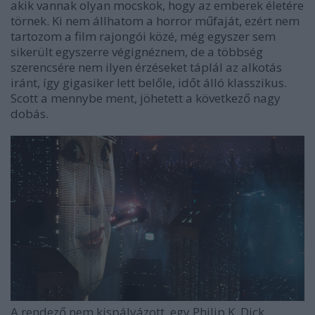
akik vannak olyan mocskok, hogy az emberek életére
törnek. Ki nem állhatom a horror műfaját, ezért nem
tartozom a film rajongói közé, még egyszer sem
sikerült egyszerre végignéznem, de a többség
szerencsére nem ilyen érzéseket táplál az alkotás
iránt, így gigasiker lett belőle, időt álló klasszikus.
Scott a mennybe ment, jöhetett a következő nagy
dobás.
A rendező nem kispályázott, egy Philip K. Dick