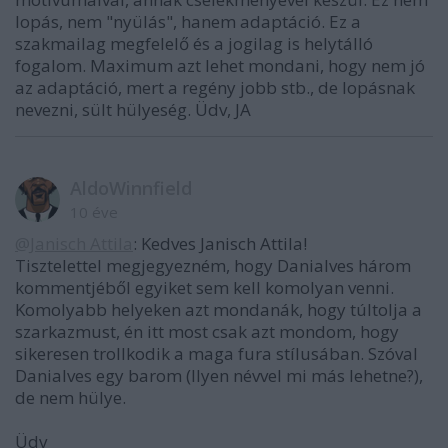
lopás, nem "nyülás", hanem adaptáció. Ez a
szakmailag megfelelő és a jogilag is helytálló
fogalom. Maximum azt lehet mondani, hogy nem jó
az adaptáció, mert a regény jobb stb., de lopásnak
nevezni, sült hülyeség. Üdv, JA
AldoWinnfield
10 éve
@Janisch Attila
: Kedves Janisch Attila!
Tisztelettel megjegyezném, hogy Danialves három
kommentjéből egyiket sem kell komolyan venni.
Komolyabb helyeken azt mondanák, hogy túltolja a
szarkazmust, én itt most csak azt mondom, hogy
sikeresen trollkodik a maga fura stílusában. Szóval
Danialves egy barom (Ilyen névvel mi más lehetne?),
de nem hülye.
Üdv