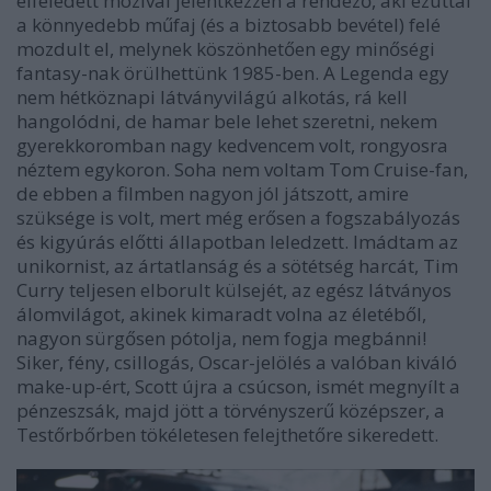
elfeledett mozival jelentkezzen a rendező, aki ezúttal
a könnyedebb műfaj (és a biztosabb bevétel) felé
mozdult el, melynek köszönhetően egy minőségi
fantasy-nak örülhettünk 1985-ben. A Legenda egy
nem hétköznapi látványvilágú alkotás, rá kell
hangolódni, de hamar bele lehet szeretni, nekem
gyerekkoromban nagy kedvencem volt, rongyosra
néztem egykoron. Soha nem voltam Tom Cruise-fan,
de ebben a filmben nagyon jól játszott, amire
szüksége is volt, mert még erősen a fogszabályozás
és kigyúrás előtti állapotban leledzett. Imádtam az
unikornist, az ártatlanság és a sötétség harcát, Tim
Curry teljesen elborult külsejét, az egész látványos
álomvilágot, akinek kimaradt volna az életéből,
nagyon sürgősen pótolja, nem fogja megbánni!
Siker, fény, csillogás, Oscar-jelölés a valóban kiváló
make-up-ért, Scott újra a csúcson, ismét megnyílt a
pénzeszsák, majd jött a törvényszerű középszer, a
Testőrbőrben tökéletesen felejthetőre sikeredett.