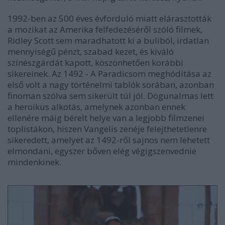
1992-ben az 500 éves évforduló miatt elárasztották
a mozikat az Amerika felfedezéséről szóló filmek,
Ridley Scott sem maradhatott ki a buliból, irdatlan
mennyiségű pénzt, szabad kezet, és kiváló
színészgárdát kapott, köszönhetően korábbi
sikereinek. Az 1492 - A Paradicsom meghódítása az
első volt a nagy történelmi tablók sorában, azonban
finoman szólva sem sikerült túl jól. Dögunalmas lett
a heroikus alkotás, amelynek azonban ennek
ellenére máig bérelt helye van a legjobb filmzenei
toplistákon, hiszen Vangelis zenéje felejthetetlenre
sikeredett, amelyet az 1492-ről sajnos nem lehetett
elmondani, egyszer bőven elég végigszenvednie
mindenkinek.