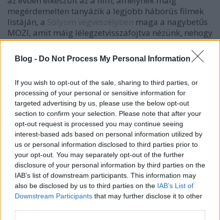
az évben elkészült az a film, amelynek máig
megérdemelten tanyázik a legjobb háborús filmek
listáján, a
Sólyom végveszélyben
maga a nagybetűs
MOZI, amit máig lélegzetvisszafojtva nézünk, nehogy
lemaradjunk egyetlen értékes képkockáról sem.
Oscar bácsi megint jött, karrier ismét szárnyalt,
Blog -
Do Not Process My Personal Information
Hannibal fiaskó elfelejtve. Akkor még nem tudtuk,
hogy a következő 15 évben megközelíteni sem fogja
If you wish to opt-out of the sale, sharing to third parties, or
tudni ezt a sikert a rendező.
processing of your personal or sensitive information for
targeted advertising by us, please use the below opt-out
2003-ban meglepőt húzott a látványos filmek után
section to confirm your selection. Please note that after your
Scott, egy tőle teljesen szokatlan műfajú alkotással
opt-out request is processed you may continue seeing
jelentkezett, ami egyébként nagyon jó darab volt, de
interest-based ads based on personal information utilized by
a Trükkös fiúk nem találta meg az utat a nézők
us or personal information disclosed to third parties prior to
szívéhez, dacára annak, hogy Nicolas Cage remek
your opt-out. You may separately opt-out of the further
alakítást nyújt benne. Nos, ha a népnek történelmi
disclosure of your personal information by third parties on the
tabló kell, akkor megkapja azt, és jött a
Mennyei
IAB’s list of downstream participants. This information may
királyság,
és a hajtépés, hogy ezt a történetet miért
also be disclosed by us to third parties on the
IAB’s List of
nem lehetett ütősebben elővezetni? Ez sem jött be
Downstream Participants
that may further disclose it to other
igazán, akkor kicsit költséghatékonyabban, de elő
third parties.
Russell Crowe-val, és egy könyvsikerrel. A Bor,