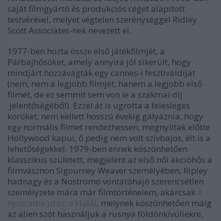
saját filmgyártó és produkciós céget alapított
testvérével, melyet végtelen szerénységgel Ridley
Scott
Associates-nek nevezett el.
1977-ben hozta össze első játékfilmjét, a
Párbajhősöket, amely annyira jól sikerült, hogy
mindjárt hozzávágták egy cannes-i fesztiváldíjat
(nem, nem a legjobb filmjét, hanem a legjobb első
filmét, de ez semmit sem von le a szakmai díj
jelentőségéből). Ezzel át is ugrotta a felesleges
köröket, nem kellett hosszú évekig gályáznia, hogy
egy normális filmet rendezhessen, megnyíltak előtte
Hollywood kapui, ő pedig nem volt szívbajos, élt is a
lehetőségekkel. 1979-ben ennek köszönhetően
klasszikus született, megjelent az első női akcióhős a
filmvásznon Sigourney Weaver személyében, Ripley
hadnagy és a Nostromo vontatóhajó szerencsétlen
személyzete mára már filmtörténelem, akárcsak
A
nyolcadik utas: a Halál
, melynek köszönhetően máig
az alien szót használjuk a rusnya földönkívüliekre,