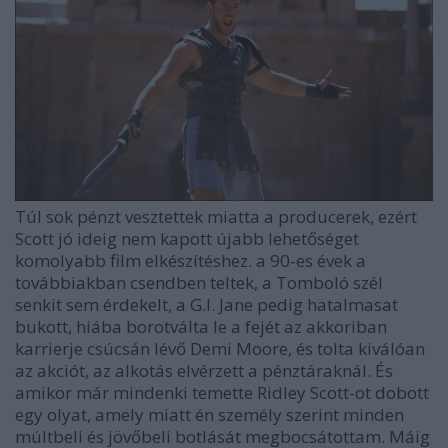
Túl sok pénzt vesztettek miatta a producerek, ezért
Scott jó ideig nem kapott újabb lehetőséget
komolyabb film elkészítéshez. a 90-es évek a
továbbiakban csendben teltek, a Tomboló szél
senkit sem érdekelt, a G.I. Jane pedig hatalmasat
bukott, hiába borotválta le a fejét az akkoriban
karrierje csúcsán lévő Demi Moore, és tolta kiválóan
az akciót, az alkotás elvérzett a pénztáraknál. És
amikor már mindenki temette Ridley Scott-ot dobott
egy olyat, amely miatt én személy szerint minden
múltbeli és jövőbeli botlását megbocsátottam. Máig