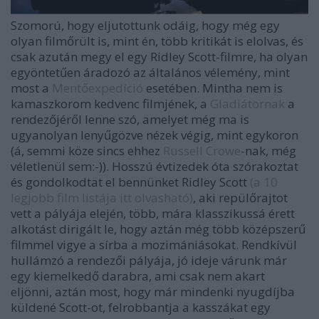
Szomorú, hogy eljutottunk odáig, hogy még egy
olyan filmőrült is, mint én, több kritikát is elolvas, és
csak azután megy el egy Ridley Scott-filmre, ha olyan
egyöntetűen áradozó az általános vélemény, mint
most a
Mentőexpedíció
esetében. Mintha nem is
kamaszkorom kedvenc filmjének, a
Gladiátornak
a
rendezőjéről lenne szó, amelyet még ma is
ugyanolyan lenyűgözve nézek végig, mint egykoron
(á, semmi köze sincs ehhez
Russell Crowe
-nak, még
véletlenül sem:-)). Hosszú évtizedek óta szórakoztat
és gondolkodtat el bennünket Ridley Scott
(a 10
legjobb film listája itt olvasható)
, aki repülőrajtot
vett a pályája elején, több, mára klasszikussá érett
alkotást dirigált le, hogy aztán még több középszerű
filmmel vigye a sírba a mozimániásokat. Rendkívül
hullámzó a rendezői pályája, jó ideje várunk már
egy kiemelkedő darabra, ami csak nem akart
eljönni, aztán most, hogy már mindenki nyugdíjba
küldené Scott-ot, felrobbantja a kasszákat egy