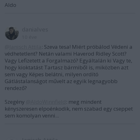
Aldo
danialves
10 éve
@Janisch Attila
: Szeva tesa! Miért próbálod Védeni a
védhetetlent? Netán valami Haverod Ridley Scott?
Vagy Lefizetett a Forgalmazó? Egyáltalán ki Vagy te,
hogy kioktatást Tartasz bármiből is, miközben azt
sem vagy Képes belátni, milyen ordító
Gátlástalanságot művelt az egyik legnagyobb
rendező?
Szegény
@AldoWinnfield
: meg mindent
kényszeresen elpoénkodik, nem szabad egy cseppet
sem komolyan venni...
Janisch Attila