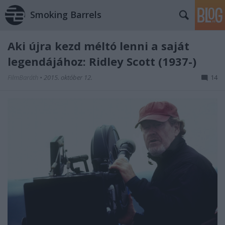
Smoking Barrels
Aki újra kezd méltó lenni a saját
legendájához: Ridley Scott (1937-)
FilmBaráth
•
2015. október 12.
14