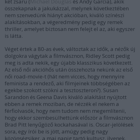
két zsaru (
Michael Douglas
és Andy Garcia), akik
összekapnak a jakukázzal, melynek következtében
nem szenvedünk hiányt akcióban, kiváló színészi
alakításokban, a végeredmény pedig egy remek
thriller, amelyet biztosan nem felejt el az, aki egyszer
is látta.
Véget értek a 80-as évek, változtak az idők, a nézők új
dolgokra vágytak a filmvásznon, Ridley Scott pedig
meg is adta nekik, egy újabb klasszikus következett.
Az első női akcióhős után összehozta nekünk az első
női road-movie-t (hát nem vicces, hogy mennyire
feminista a rendező, aki filmjeinek többségében az
egekbe szokott szökni a tesztoszteron?). Susan
Sarandon és Geena Davis kiváló alakítást nyújtott
ebben a remek moziban, de nézzék el nekem a
férfiolvasók, hogy nem tudom nem megemlítenii,
hogy ekkor szembesülhettünk először a filmvásznon
Brad Pitt lenyűgöző kockahasával is. Oscar-jelölések
sora, egy írói be is jött, amúgy pedig nagy
közönségsiker, a mai napig tartó kultusz, ilyenek.