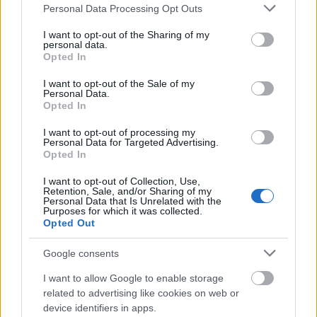
Please note that this website/app uses one or more Google
mámor, Provence nagy kedvencem volt írott
Personal Data Processing Opt Outs
services and may gather and store information including but
formában, naná, hogy sprinteltem a moziba, de
not limited to your visit or usage behaviour. You may click to
I want to opt-out of the Sharing of my
szomorúan kellett tapasztalnom, hogy a
personal data.
grant or deny consent to Google and its third-party tags to
látványosabb filmekhez szokott rendező nem tudta
Opted In
use your data for below specified purposes in below Google
igazán eltalálni a stílust, melynek eredménye a
consent section.
I want to opt-out of the Sale of my
tömény unalom lett, tele romantikus klisékkel. Az
Personal Data.
Amerikai gengszter sem lett az igazi, a Denzel
Opted In
Washington-Russell Crowe kettős sem volt elég a
sikerhez, hiányzott belőle az a bizonyos plusz, ami
I want to opt-out of processing my
Personal Data for Targeted Advertising.
miatt valóban fontos és érdekes film született volna.
Opted In
I want to opt-out of Collection, Use,
Retention, Sale, and/or Sharing of my
Personal Data that Is Unrelated with the
Purposes for which it was collected.
Opted Out
Google consents
I want to allow Google to enable storage
related to advertising like cookies on web or
device identifiers in apps.