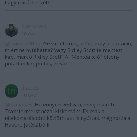
hogy miről beszél?
danialves
10 éve
@Janisch Attila
: Ne viccelj már, attól, hogy adaptáció,
miért ne nyúlhatna? Vagy Ridley Scott felmentést
kap, mert ő Ridley Scott? A "Mentőakció" bizony
pofátlan koppintás, ez van.
lisztes
10 éve
@danialves
: Ha ennyi eszed van, menj inkább
Transformerst nézni kiskomám! És csak a
tájékoztatásodul közlöm: azt is nyúlták, méghozzá a
Hasbro játékából!!!