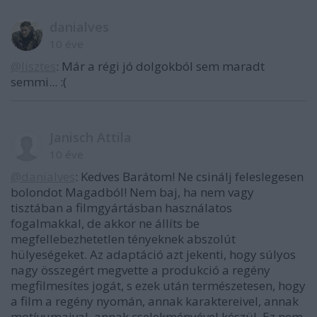
danialves
10 éve
@lisztes
: Már a régi jó dolgokból sem maradt
semmi... :(
Janisch Attila
10 éve
@danialves
: Kedves Barátom! Ne csinálj feleslegesen
bolondot Magadból! Nem baj, ha nem vagy
tisztában a filmgyártásban használatos
fogalmakkal, de akkor ne állíts be
megfellebezhetetlen tényeknek abszolút
hülyeségeket. Az adaptáció azt jekenti, hogy súlyos
nagy összegért megvette a produkció a regény
megfilmesítes jogát, s ezek után természetesen, hogy
a film a regény nyomán, annak karaktereivel, annak
motívumaival, annak cselekményével készül. Ez nem