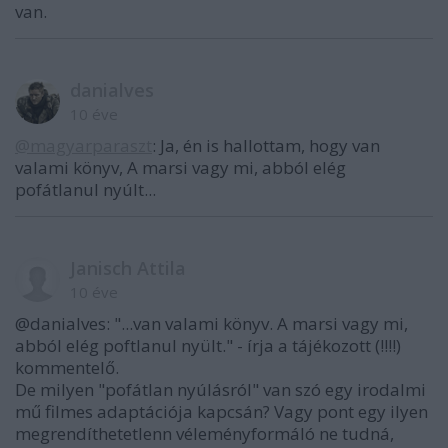
van.
danialves
10 éve
@magyarparaszt
: Ja, én is hallottam, hogy van
valami könyv, A marsi vagy mi, abból elég
pofátlanul nyúlt...
Janisch Attila
10 éve
@danialves: "...van valami könyv. A marsi vagy mi,
abból elég poftlanul nyült." - írja a tájékozott (!!!!)
kommentelő.
De milyen "pofátlan nyúlásról" van szó egy irodalmi
mű filmes adaptációja kapcsán? Vagy pont egy ilyen
megrendíthetetlenn véleményformáló ne tudná,