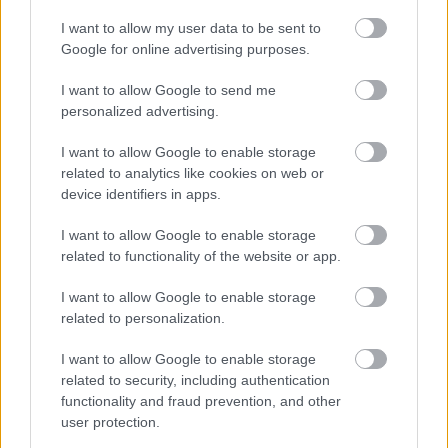
I want to allow my user data to be sent to
Google for online advertising purposes.
Megint kezdtük elveszíteni a hitünket a rendezőben,
de aztán megint jött egy film, ami ha nem is repítette
I want to allow Google to send me
vissza a csúcsra, arra elég volt, hogy újra feltegye
personalized advertising.
magát a térképre. A Hazugságok hálója a
Leonardo
DiCaprio
- Russell Crowe kettős miatt működött jól,
I want to allow Google to enable storage
de a zsenialitás fájóan hiányzott belőle. Jó, jó, de hol
related to analytics like cookies on web or
van ez a korábbi nagy filmektől? Aztán megint
device identifiers in apps.
nagyon vártuk az újraértelmezett Robin Hood-ot, és
megint csalódnunk kellett, és nem csak azért, mert
I want to allow Google to enable storage
kedvenc Gladiátorunk láthatóan megöregedett,
related to functionality of the website or app.
hanem azért is, mert semmi újat nem tudott
I want to allow Google to enable storage
mondani a film, hamar el is tűnt a süllyesztőben.
related to personalization.
Megint nem vártunk semmit a következő filmtől,
megint meg tudott lepni bennünket a rendező. A
I want to allow Google to enable storage
Prometheus hatalmas siker lett, én azonban nem
related to security, including authentication
igazán tudtam értékelni,
Fassbender i
de vagy oda,
functionality and fraud prevention, and other
szerintem egy felejthető utánérzés, amit erősen
user protection.
túlértékelnek. De Scott ismét visszakerült a pikszisbe,