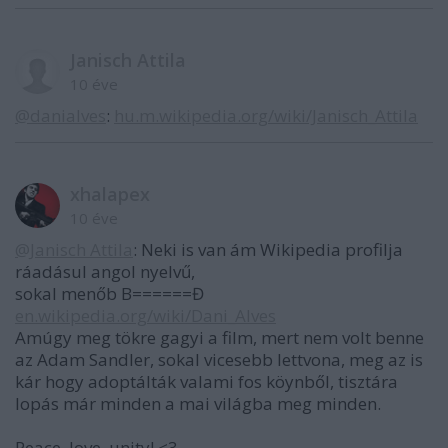
Janisch Attila
10 éve
@danialves
:
hu.m.wikipedia.org/wiki/Janisch_Attila
xhalapex
10 éve
@Janisch Attila
: Neki is van ám Wikipedia profilja
ráadásul angol nyelvű,
sokal menőb B======Đ
en.wikipedia.org/wiki/Dani_Alves
Amúgy meg tökre gagyi a film, mert nem volt benne
az Adam Sandler, sokal vicesebb lettvona, meg az is
kár hogy adoptálták valami fos köynből, tisztára
lopás már minden a mai világba meg minden.
Peace, love, unity! <3