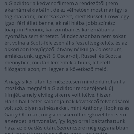
a Gladiátor a kedvenc filmem a rendezőtől (nem
akarnám elkiabálni, de ez vélhetően most már így is
fog maradni), nemcsak azért, mert Russell Crowe egy
igazi férfiállat benne, akinél hiába jobb színész
Joaquin Pheonix, karizomban és karizmában a
nyomába sem érhetett. Mindez azonban nem sokat
ért volna a Scott-féle zseniális feszültségkeltés, és az
akkoriban lenyűgöző látvány nélkül (a Colosseum,
emlékszünk, ugye?). 5 Oscar-díj, Russell és Scott a
mennyben, miután lementek a bulik, lehetett
filózgatni azon, mi legyen a következő meló.
A nagy siker után természetesen mindenki rohant a
mozikba megnézi a Gladiátor rendezőjének új
filmjét, amely elvileg sikerre volt ítélve, hiszen
Hannibal Lecter kalandjainak következő felvonásáról
volt szó, olyan színészekkel, mint Anthony Hopkins és
Garry Oldman, mégsem sikerült megközelíteni sem
az eredeti színvonalát, így lógó orral baktathattunk
haza az előadás után. Szerencsére még ugyanabban