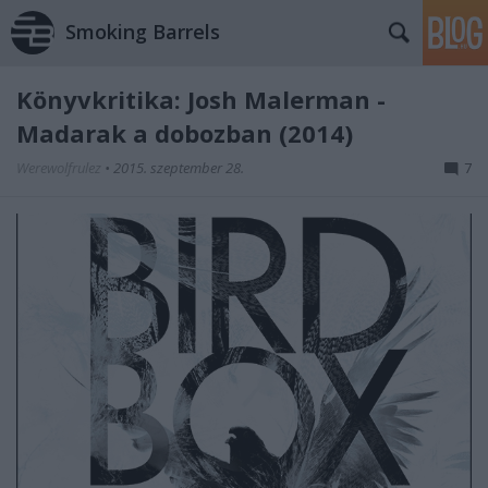
Smoking Barrels
Könyvkritika: Josh Malerman -
Madarak a dobozban (2014)
Werewolfrulez
•
2015. szeptember 28.
7