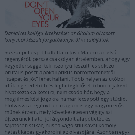
Danialves kolléga értekezését az általam olvasott
könyvből készült forgatókönyvről
itt
találjátok.
Sok szépet és jót hallottam Josh Malerman első
regényéről, persze csak olyan értelemben, ahogy egy
kegyetlenséggel teli, iszonyú feszült, és sokszor
brutális poszt-apokaliptikus horrortörténetről
"szépet és jót" lehet hallani. Több helyen az utóbbi
idők legeredetibb és leghideglelősebb horrorjaként
hivatkoztak a kötetre, nem csoda hát, hogy a
megfilmesítési jogokra hamar lecsapott egy stúdió.
Elolvasva a regényt, én magam is egy nagyon erős
műnek érzem, mely következetesen végigviszi
újszerűnek ható, jól átgondolt alapötletét, és
sajátosan szikár, húsba vágó stílusával komoly
hatást képes gyakorolni az olvasójára. Azonban egy-