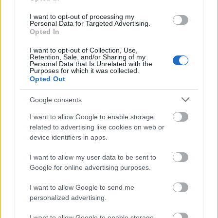
idők egyik legfélelmetesebb és leghatékonyabban
sokkoló horrorkötete, amely bár nem tökéletes, de
I want to opt-out of processing my
mindenképpen méltó az őt övező hírnévre, és erősen
Personal Data for Targeted Advertising.
Opted In
ajánlott olvasnivaló a sötétebb műfajok rajongói
számára. Csupán egy kérdés maradt... mikor jön
I want to opt-out of Collection, Use,
már a belőle készülő film?!
Retention, Sale, and/or Sharing of my
Personal Data that Is Unrelated with the
Purposes for which it was collected.
8,5/10
Opted Out
Google consents
I want to allow Google to enable storage
related to advertising like cookies on web or
Címkék:
horror
posztapok
Könyvkritika
device identifiers in apps.
I want to allow my user data to be sent to
Google for online advertising purposes.
Ajánlott bejegyzések:
I want to allow Google to send me
personalized advertising.
Könyvajánló: Nelio Biedermann: Lázár
I want to allow Google to enable storage