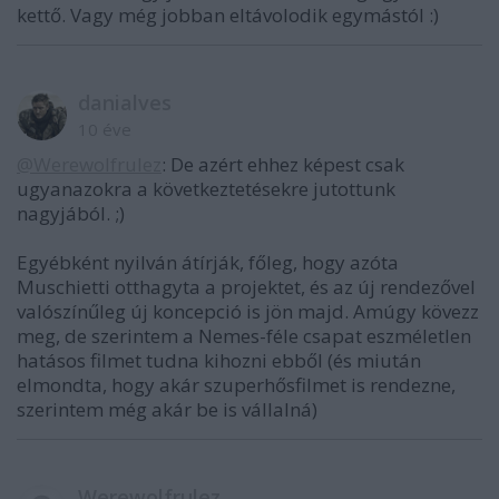
kettő. Vagy még jobban eltávolodik egymástól :)
danialves
10 éve
@Werewolfrulez
: De azért ehhez képest csak
ugyanazokra a következtetésekre jutottunk
nagyjából. ;)
Egyébként nyilván átírják, főleg, hogy azóta
Muschietti otthagyta a projektet, és az új rendezővel
valószínűleg új koncepció is jön majd. Amúgy kövezz
meg, de szerintem a Nemes-féle csapat eszméletlen
hatásos filmet tudna kihozni ebből (és miután
elmondta, hogy akár szuperhősfilmet is rendezne,
szerintem még akár be is vállalná)
Werewolfrulez