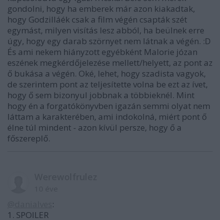
gondolni, hogy ha emberek már azon kiakadtak,
hogy Godzilláék csak a film végén csapták szét
egymást, milyen visítás lesz abból, ha beülnek erre
úgy, hogy egy darab szörnyet nem látnak a végén. :D
És ami nekem hiányzott egyébként Malorie józan
eszének megkérdőjelezése mellett/helyett, az pont az
ő bukása a végén. Oké, lehet, hogy szadista vagyok,
de szerintem pont az teljesítette volna be ezt az ívet,
hogy ő sem bizonyul jobbnak a többieknél. Mint
hogy én a forgatókönyvben igazán semmi olyat nem
láttam a karakterében, ami indokolná, miért pont ő
élne túl mindent - azon kívül persze, hogy ő a
főszereplő.
Werewolfrulez
10 éve
@danialves
:
1. SPOILER