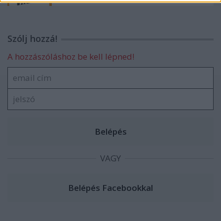
Szólj hozzá!
A hozzászóláshoz be kell lépned!
VAGY