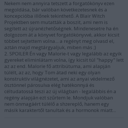
Nekem nem annyira tetszett a forgatókönyv ezen
megoldása, bár valóban következetesnek és a
koncepcióba illőnek tekinthető. A Blair Witch
Projektben sem mutatták a boszit, ami nem is
segített az újranézhetőségnek. Mindenesetre ha én
dolgozom át a könyvet forgatókönyvvé, akkor kicsit
többet sejtettem volna... a regényt meg olvasd el,
aztán majd megtárgyaljuk, miben más ;)
2. SPOILER Én vagy Malorie-t vagy legalább az egyik
gyereket eliminlátam volna, így kicsit túl "happy" lett
az az end. Malorie fő attribútuma, ami alapján
túlélt, az az, hogy Tom átad neki egy olyan
konstruktív világnézetet, ami az anyai védelmező
ösztönnel párosulva elég hatékonnyá és
céltudatossá teszi az új világban - legalábbis én a
regény alapján ezt szűrtem le. Mondjuk valóban
nem önmagáért túlélő a shzereplő, hanem egy
másik karaktertől tanultak és a hormonok miatt...