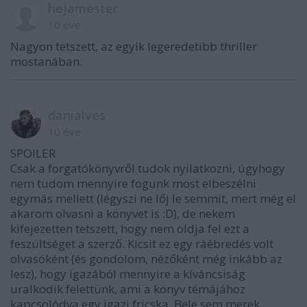
hejamester
10 éve
Nagyon tetszett, az egyik legeredetibb thriller
mostanában.
danialves
10 éve
SPOILER
Csak a forgatókönyvről tudok nyilatkozni, úgyhogy
nem tudom mennyire fogunk most elbeszélni
egymás mellett (légyszi ne lőj le semmit, mert még el
akarom olvasni a könyvet is :D), de nekem
kifejezetten tetszett, hogy nem oldja fel ezt a
feszültséget a szerző. Kicsit ez egy ráébredés volt
olvasóként (és gondolom, nézőként még inkább az
lesz), hogy igazából mennyire a kíváncsiság
uralkodik felettünk, ami a könyv témájához
kapcsolódva egy igazi fricska. Bele sem merek