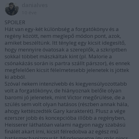
danialves
10 éve
SPOILER
Hát van egy-két különbség a forgatókönyv és a
regény között, nem meglepő módon pont, azok,
amiket beszéltünk. Itt tényleg egy kicsit idegesítő,
hogy mennyire óvatosak a szereplők, a szkriptben
sokkal többet mászkáltak kint (pl. Malorie a
csónakázás során is partra szállt párszor), és ennek
megfelelően kicsit félelmetesebb jelenetek is jöttek
ki abból.
Szóval nekem intenzívebb és kiegyensúlyozottabb
volt a forgatókönyv, de hiányoznak belőle olyan
baromi jó jelenetek, mint Victor megőrülése, de a
szülés sem volt olyan hatásos (részben annak hála,
ahogy kettészedték Gary karakterét). Plusz a vége
ezerszer jobb és koncepcióba illőbb a regényben,
Heisserer láthatóan valami nagyon nagy szabású
finálét akart írni, kicsit félredobva az egész mű
hatásmechanizmusát. Mindenesetre így már nincs