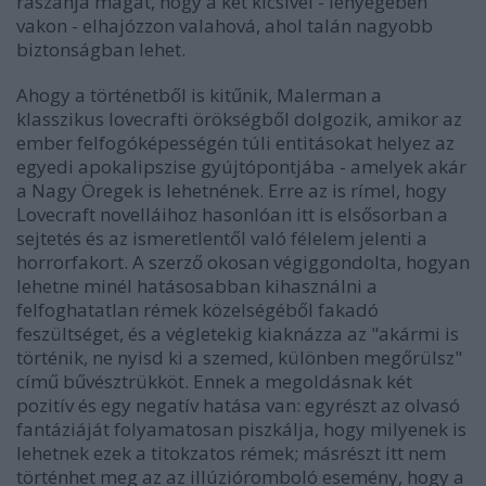
rászánja magát, hogy a két kicsivel - lényegében
vakon - elhajózzon valahová, ahol talán nagyobb
biztonságban lehet.
Ahogy a történetből is kitűnik, Malerman a
klasszikus lovecrafti örökségből dolgozik, amikor az
ember felfogóképességén túli entitásokat helyez az
egyedi apokalipszise gyújtópontjába - amelyek akár
a Nagy Öregek is lehetnének. Erre az is rímel, hogy
Lovecraft novelláihoz hasonlóan itt is elsősorban a
sejtetés és az ismeretlentől való félelem jelenti a
horrorfakort. A szerző okosan végiggondolta, hogyan
lehetne minél hatásosabban kihasználni a
felfoghatatlan rémek közelségéből fakadó
feszültséget, és a végletekig kiaknázza az "akármi is
történik, ne nyisd ki a szemed, különben megőrülsz"
című bűvésztrükköt. Ennek a megoldásnak két
pozitív és egy negatív hatása van: egyrészt az olvasó
fantáziáját folyamatosan piszkálja, hogy milyenek is
lehetnek ezek a titokzatos rémek; másrészt itt nem
történhet meg az az illúzióromboló esemény, hogy a