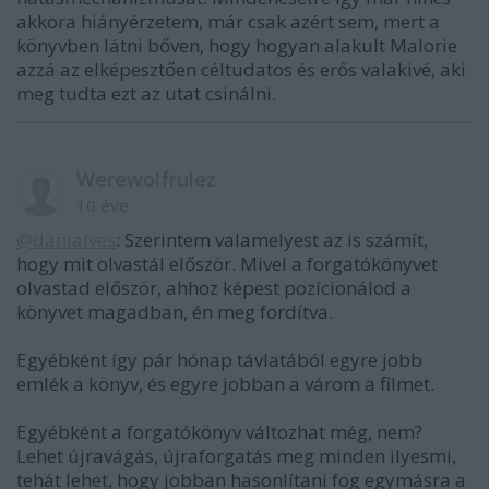
akkora hiányérzetem, már csak azért sem, mert a
könyvben látni bőven, hogy hogyan alakult Malorie
azzá az elképesztően céltudatos és erős valakivé, aki
meg tudta ezt az utat csinálni.
Werewolfrulez
10 éve
@danialves
: Szerintem valamelyest az is számít,
hogy mit olvastál először. Mivel a forgatókönyvet
olvastad először, ahhoz képest pozícionálod a
könyvet magadban, én meg fordítva.
Egyébként így pár hónap távlatából egyre jobb
emlék a könyv, és egyre jobban a várom a filmet.
Egyébként a forgatókönyv változhat még, nem?
Lehet újravágás, újraforgatás meg minden ilyesmi,
tehát lehet, hogy jobban hasonlítani fog egymásra a