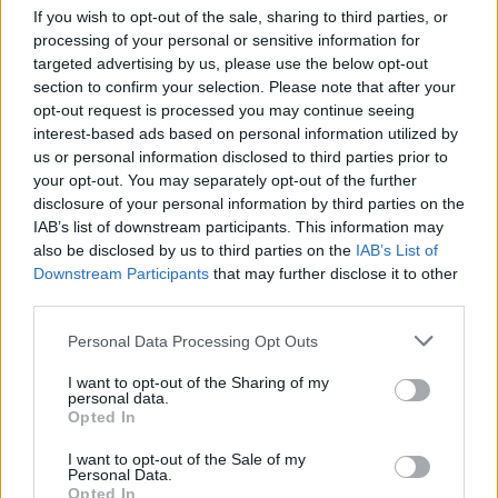
If you wish to opt-out of the sale, sharing to third parties, or
világtól való elszigetelődés, illetve a világ felé való
processing of your personal or sensitive information for
nyitás pszichológiai vetületének körbejárása.
targeted advertising by us, please use the below opt-out
section to confirm your selection. Please note that after your
Ami kétségtelenül hatalmas élmény a könyvben, az a
opt-out request is processed you may continue seeing
borzalmakkal és izgalmakkal teli, rettenetesen
interest-based ads based on personal information utilized by
feszült és intenzív, a múltban és a jelenben
us or personal information disclosed to third parties prior to
párhuzamosan futó finálé, amely egy valóban
your opt-out. You may separately opt-out of the further
mesteri horrorisztikus csúcspontot jelent. Ha nem is
disclosure of your personal information by third parties on the
feltétlenül ez a világ legjobb horrorkötete, az biztos,
IAB’s list of downstream participants. This information may
hogy ebben olvashatunk a világirodalom egyik
also be disclosed by us to third parties on the
IAB’s List of
legsokkolóbb szüléséről.
Downstream Participants
that may further disclose it to other
third parties.
Végezetül, hogy ejtsek pár szót a magyar kiadásról
is: Rusznyák Csaba - aki egyébként egy konkurens
Please note that this website/app uses one or more Google
Personal Data Processing Opt Outs
blogon szokta filmkritikákkal bombázni az internetet
services and may gather and store information including but
- fordítása patentül hozza azt, ami a megfelelő
not limited to your visit or usage behaviour. You may click to
I want to opt-out of the Sharing of my
personal data.
hangulathoz kell, a Fumax kiadó által gondozott
grant or deny consent to Google and its third-party tags to
Opted In
kiadás pedig kifejezetten igényesnek nevezhető.
use your data for below specified purposes in below Google
consent section.
I want to opt-out of the Sale of my
Personal Data.
Egy szó, mint száz, a Madarak a dobozban az utóbbi
Opted In