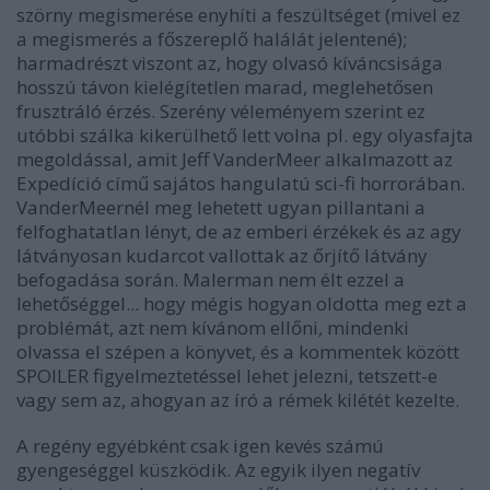
szörny megismerése enyhíti a feszültséget (mivel ez
a megismerés a főszereplő halálát jelentené);
harmadrészt viszont az, hogy olvasó kíváncsisága
hosszú távon kielégítetlen marad, meglehetősen
frusztráló érzés. Szerény véleményem szerint ez
utóbbi szálka kikerülhető lett volna pl. egy olyasfajta
megoldással, amit Jeff VanderMeer alkalmazott az
Expedíció című sajátos hangulatú sci-fi horrorában.
VanderMeernél meg lehetett ugyan pillantani a
felfoghatatlan lényt, de az emberi érzékek és az agy
látványosan kudarcot vallottak az őrjítő látvány
befogadása során. Malerman nem élt ezzel a
lehetőséggel... hogy mégis hogyan oldotta meg ezt a
problémát, azt nem kívánom ellőni, mindenki
olvassa el szépen a könyvet, és a kommentek között
SPOILER figyelmeztetéssel lehet jelezni, tetszett-e
vagy sem az, ahogyan az író a rémek kilétét kezelte.
A regény egyébként csak igen kevés számú
gyengeséggel küszködik. Az egyik ilyen negatív