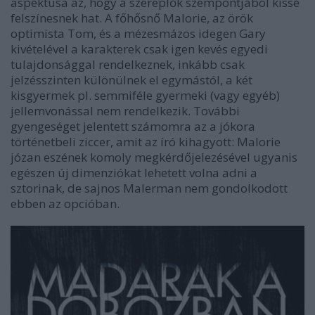
aspektusa az, hogy a szereplők szempontjából kissé
felszínesnek hat. A főhősnő Malorie, az örök
optimista Tom, és a mézesmázos idegen Gary
kivételével a karakterek csak igen kevés egyedi
tulajdonsággal rendelkeznek, inkább csak
jelzésszinten különülnek el egymástól, a két
kisgyermek pl. semmiféle gyermeki (vagy egyéb)
jellemvonással nem rendelkezik. További
gyengeséget jelentett számomra az a jókora
történetbeli ziccer, amit az író kihagyott: Malorie
józan eszének komoly megkérdőjelezésével ugyanis
egészen új dimenziókat lehetett volna adni a
sztorinak, de sajnos Malerman nem gondolkodott
ebben az opcióban.