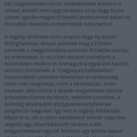
két szegmensében kicsit tökéletlennek éreztem a
művet, emiatt nem vagyok képes arra, hogy tiszta
szívvel igazán magas (9 feletti) pontszámot adjak rá,
és ezáltal zseniális remekműnek ismerjem el.
A regény története azon alapul, hogy ép ésszel
felfoghatatlan lények jelennek meg a Földön,
amiknek a megpillantása azonnali őrületbe taszítja
az embereket. Az eszüket vesztett személyek a
közelükben lévőkre és önmagukra egyaránt halálos
veszélyt jelentenek. A "megtapasztalhatatlan"
kreatúrákkal szemben tehetetlen az emberiség,
nincs más megoldás, mint a bezárkózás. Azon
kevesek, akik túlélik a lények megjelenése okozta
erőszakhullámot és káoszt, bekötött szemmel, a
külvilág látványától elszigetelve kénytelenek
meghúzni magukat. Így tesz a regény főhősnője,
Malorie is, aki a sztori kezdetekor immár négy éve
vegetál egy elbarikádozott házban a két
kisgyermekével együtt. Malorie egy ködös napon