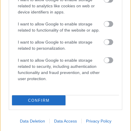
(2026)
related to analytics like cookies on web or
device identifiers in apps.
I want to allow Google to enable storage
Könyvajánló: Gyarmati-Paor Zoltán:
related to functionality of the website or app.
Arc/vonal (2026)
I want to allow Google to enable storage
related to personalization.
Könyvajánló: Aux Eliza: Aranytinta (Írósuli
I want to allow Google to enable storage
2) (2026)
related to security, including authentication
functionality and fraud prevention, and other
user protection.
Könyvajánló: Takuya Asakura: Az eltűnő
cseresznyevirág könyvesbolt (2025)
CONFIRM
Könyvajánló: Richard Osman: Oltári
Data Deletion
Data Access
Privacy Policy
vagyon (2025)