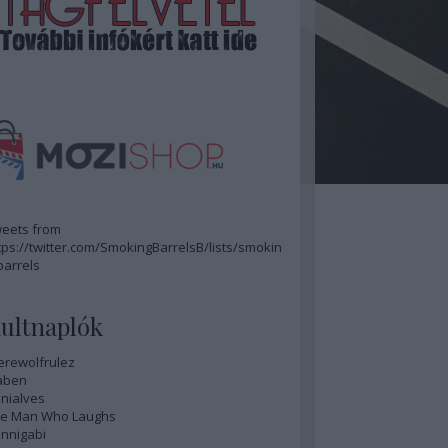
eets from
tps://twitter.com/SmokingBarrelsB/lists/smokin
barrels
ultnaplók
rewolfrulez
aben
nialves
e Man Who Laughs
nnigabi