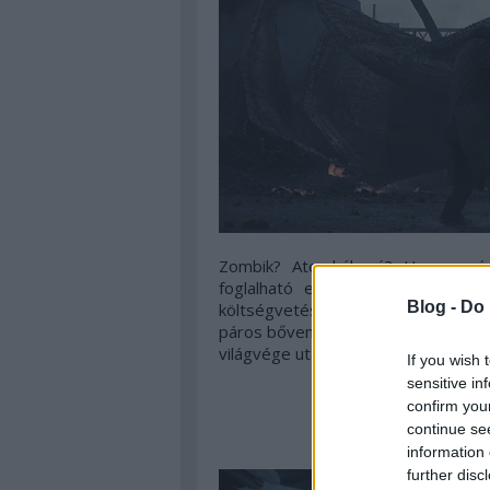
Zombik? Atomháború? Ugyan már! 
foglalható ezzel az egy szóval.
Blog -
Do 
költségvetés ellenére nem fordíto
páros bőven szállítja azt a cool-fakto
világvége utáni érfelvágás helyett s
If you wish 
sensitive in
Los 
confirm you
continue se
information 
further disc