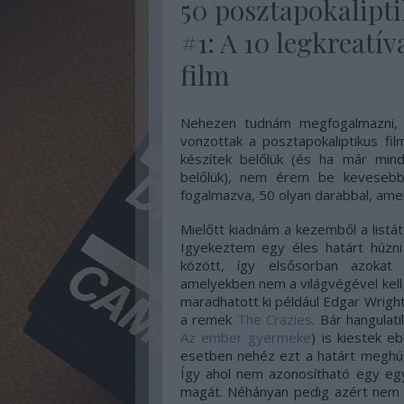
50 posztapokalipti
#1: A 10 legkreatí
film
Nehezen tudnám megfogalmazni, 
vonzottak a posztapokaliptikus fi
készítek belőlük (és ha már mind
belőlük), nem érem be kevesebbe
fogalmazva, 50 olyan darabbal, am
Mielőtt kiadnám a kezemből a listá
Igyekeztem egy éles határt húzni 
között, így elsősorban azokat 
amelyekben nem a világvégével kell
maradhatott ki például Edgar Wrigh
a remek
The Crazies
. Bár hangulati
Az ember gyermeke
) is kiestek e
esetben nehéz ezt a határt meghúzn
Így ahol nem azonosítható egy egyé
magát. Néhányan pedig azért nem 