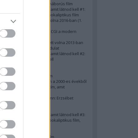
A 10 legjobb második világháborús film
50 posztapokaliptikus film, amit látnod kell #1:
A 10 legkreatívabb posztapokaliptikus film
20 film, amit látnod kellett volna 2016-ban (1.
rész)
Ezért néz ki borzasztóan a CGI a modern
filmekben (is)
15(+1) film, amit látnod kellett volna 2013-ban
A 15 legnagyobb filmes fordulat
50 posztapokaliptikus film, amit látnod kell #2:
10 zombifilm, amit látnod kell
A 10 legjobb gengszterfilm
A 10 legjobb Brad Pitt-film
A 10 legjobb Mel Gibson-film
Az igazi 10 legjobb akciófilm a 2000-es évekből
10 iszonyatos magyar filmcím, amit
megúsztunk 2016-ban
Könyvkritika: Brigitte Hamann: Erzsébet
királyné (2019)
A 10 legjobb Al Pacino - film
50 posztapokaliptikus film, amit látnod kell #3:
10 (nem is annyira) posztapokaliptikus film,
amit látnod kell
10 alulértékelt film - 2. rész
A 10 legjobb Matt Damon-film