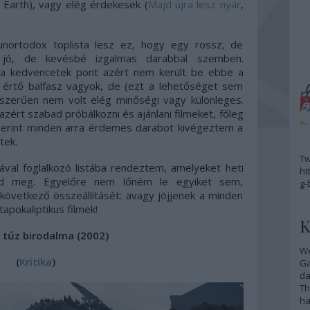
 Earth), vagy elég érdekesek (
Majd újra lesz nyár
,
nortodox toplista lesz ez, hogy egy rossz, de
 jó, de kevésbé izgalmas darabbal szemben.
a kedvencetek pont azért nem került be ebbe a
értő balfasz vagyok, de (ezt a lehetőséget sem
yszerűen nem volt elég minőségi vagy különleges.
ért szabad próbálkozni és ajánlani filmeket, főleg
szerint minden arra érdemes darabot kivégeztem a
tek.
Tw
val foglalkozó listába rendeztem, amelyeket heti
ht
ajd meg. Egyelőre nem lőném le egyiket sem,
g-
övetkező összeállításét: avagy jöjjenek a minden
apokaliptikus filmek!
K
 tűz birodalma (2002)
We
(
Kritika
)
G
da
Th
ha