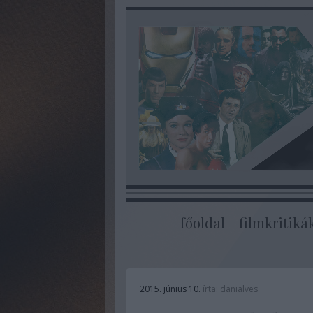
főoldal
filmkritiká
2015. június 10.
írta:
danialves