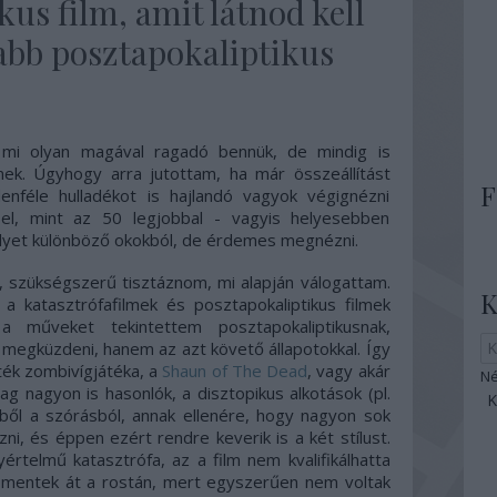
kus film, amit látnod kell
vabb posztapokaliptikus
mi olyan magával ragadó bennük, de mindig is
lmek. Úgyhogy arra jutottam, ha már összeállítást
F
enféle hulladékot is hajlandó vagyok végignézni
l, mint az 50 legjobbal - vagyis helyesebben
elyet különböző okokból, de érdemes megnézni.
t, szükségszerű tisztáznom, mi alapján válogattam.
K
a katasztrófafilmek és posztapokaliptikus filmek
a műveket tekintettem posztapokaliptikusnak,
 megküzdeni, hanem az azt követő állapotokkal. Így
ték zombivígjátéka, a
Shaun of The Dead
, vagy akár
Né
lag nagyon is hasonlók, a disztopikus alkotások (pl.
bből a szórásból, annak ellenére, hogy nagyon sok
i, és éppen ezért rendre keverik is a két stílust.
rtelmű katasztrófa, az a film nem kvalifikálhatta
mentek át a rostán, mert egyszerűen nem voltak