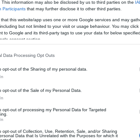
. This information may also be disclosed by us to third parties on the
IA
A
Participants
that may further disclose it to other third parties.
n
 that this website/app uses one or more Google services and may gath
including but not limited to your visit or usage behaviour. You may click 
Bo
 to Google and its third-party tags to use your data for below specifi
Da
ogle consent section.
Fi
Fi
Fi
l Data Processing Opt Outs
Fi
Li
Ma
o opt-out of the Sharing of my personal data.
Mo
In
Né
Po
o opt-out of the Sale of my Personal Data.
Su
Tr
In
is a társadalom félelmeinek leképeződései voltak, a
Ju
 klinikailag is ismert rettegést ragadtak meg: az
to opt-out of processing my Personal Data for Targeted
eghal, ha nyílt térre lép, ami persze rengeteg
ing.
A
In
en felül a kihalt Barcelona által nyújtott gyönyörű
ői megoldások is erősségei a produkciónak.
o opt-out of Collection, Use, Retention, Sale, and/or Sharing
ersonal Data that Is Unrelated with the Purposes for which it
A jel (2007)
lected.