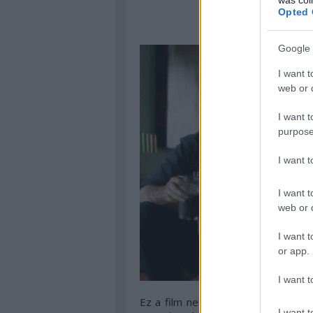
Opted 
Google 
I want t
web or d
I want t
purpose
I want 
I want t
web or d
I want t
or app.
I want t
Ez a film nemcsak témaválasztásáb
I want t