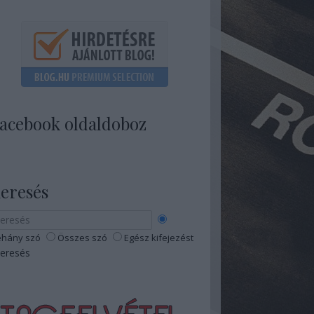
acebook oldaldoboz
eresés
hány szó
Összes szó
Egész kifejezést