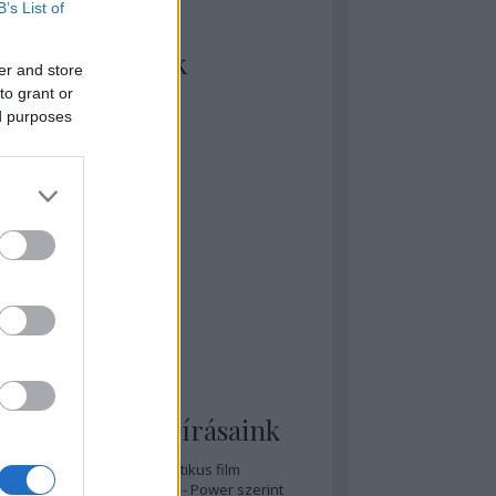
B’s List of
kiket szívesen
ézünk/olvasunk
er and store
to grant or
rosta szerint
ed purposes
rkSide Joint
lmFreak
lmbook
lmtrailer
lmzabáló
sztes megmondja a tutit
gyar Film Adatbázis
zi Mánia app
zze meg az ember!
pcorn & Soda
pernatural Movies
ashnevelés
s & Calzone
 legolvasottabb írásaink
A 20 legjobb posztapokaliptikus film
A 15 legjobb időutazós film - Power szerint