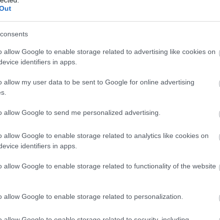
Out
(
Kritika
)
consents
o allow Google to enable storage related to advertising like cookies on
evice identifiers in apps.
o allow my user data to be sent to Google for online advertising
s.
to allow Google to send me personalized advertising.
o allow Google to enable storage related to analytics like cookies on
evice identifiers in apps.
o allow Google to enable storage related to functionality of the website
o allow Google to enable storage related to personalization.
an (egy adás vérszomjas fenevadakká változtatja
o allow Google to enable storage related to security, including