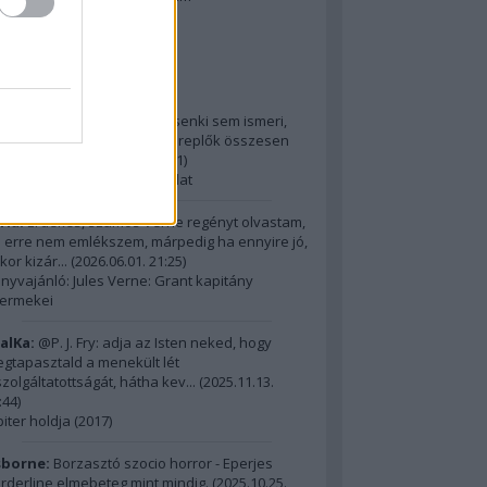
2014 ComingSoon - 5. rész
riss topikok
ria:
@Alick: Az Őslakót kb. senki sem ismeri,
dig hatalmas film, az itt szereplők összesen
m érnek ...
(
2026.06.01. 21:31
)
15 legnagyobb filmes fordulat
ria:
Érdekes, számos Verne regényt olvastam,
 erre nem emlékszem, márpedig ha ennyire jó,
kor kizár...
(
2026.06.01. 21:25
)
nyvajánló: Jules Verne: Grant kapitány
ermekei
alKa:
@P. J. Fry: adja az Isten neked, hogy
gtapasztald a menekült lét
szolgáltatottságát, hátha kev...
(
2025.11.13.
:44
)
piter holdja (2017)
borne:
Borzasztó szocio horror - Eperjes
rderline elmebeteg mint mindig.
(
2025.10.25.