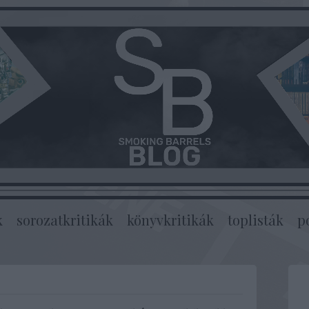
k
sorozatkritikák
könyvkritikák
toplisták
p