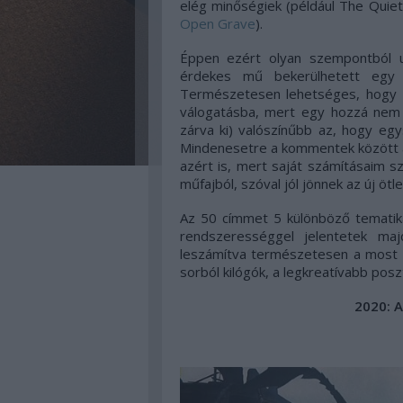
elég minőségiek (például The Quiet
Open Grave
).
Éppen ezért olyan szempontból u
érdekes mű bekerülhetett egy
Természetesen lehetséges, hogy 
válogatásba, mert egy hozzá nem 
zárva ki) valószínűbb az, hogy eg
Mindenesetre a kommentek között az
azért is, mert saját számításaim 
műfajból, szóval jól jönnek az új ötle
Az 50 címmet 5 különböző tematiká
rendszerességgel jelentetek m
leszámítva természetesen a most k
sorból kilógók, a legkreatívabb poszt
2020: A