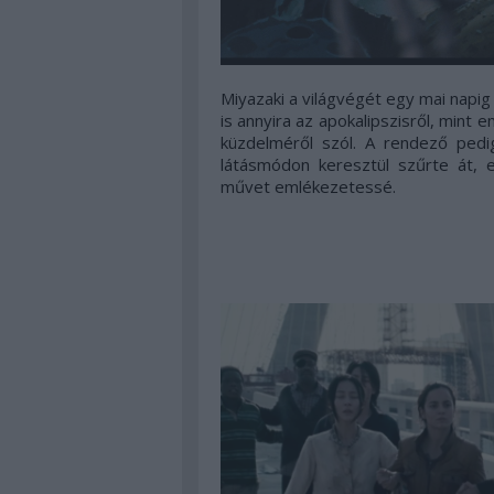
Miyazaki a világvégét egy mai napi
is annyira az apokalipszisről, mint 
küzdelméről szól. A rendező pedi
látásmódon keresztül szűrte át, e
művet emlékezetessé.