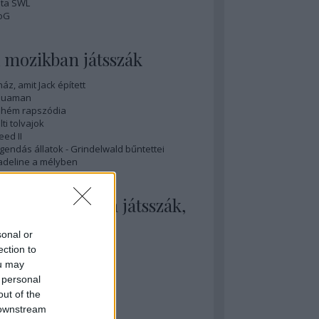
ta SWL
oG
 mozikban játsszák
ház, amit Jack épített
quaman
hém rapszódia
lti tolvajok
eed II
gendás állatok - Grindelwald bűntettei
deline a mélyben
 mozikban nem játsszák,
edig illene
sonal or
nihilation
ection to
sobedience
ou may
y sármos férfi
 personal
ovember
out of the
ök tél
 downstream