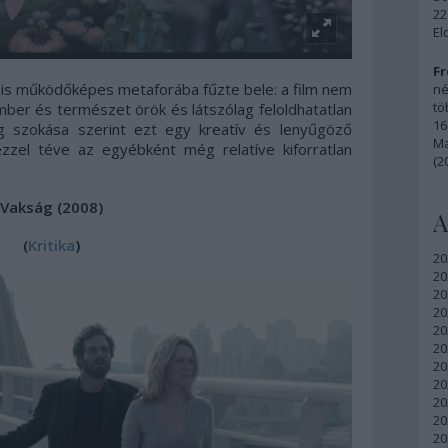
22
El
Fr
g is működőképes metaforába fűzte bele: a film nem
né
tö
ember és természet örök és látszólag feloldhatatlan
16
g szokása szerint ezt egy kreatív és lenyűgöző
Ma
zzel téve az egyébként még relatíve kiforratlan
(2
Vakság (2008)
A
(
Kritika
)
20
20
20
20
20
20
20
20
20
20
20