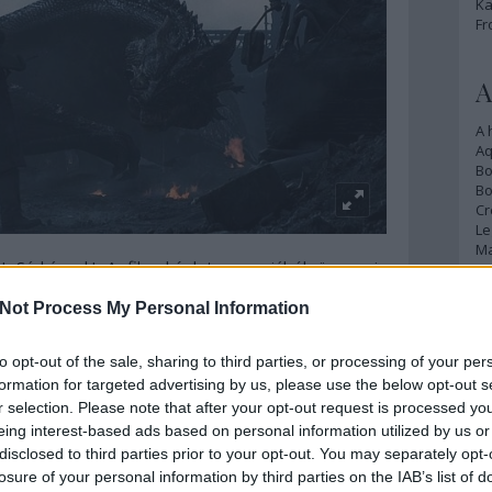
Ka
Fr
A
A 
A
Bo
Bo
Cr
Le
Ma
Sárkányok! A film képlete nagyjából össze is
 Már csak azért is, mert sok energiát a nagy
Not Process My Personal Information
A
ttak rá, de a sárkányokkal küzdő McConaughey-Bale
rt, ami el tudja vinni a hátán a produkciót. Szóval ha
p
árkányölésre vágysz, ez a te filmed!
to opt-out of the sale, sharing to third parties, or processing of your per
An
formation for targeted advertising by us, please use the below opt-out s
últimos dias (2013)
Di
r selection. Please note that after your opt-out request is processed y
Eg
eing interest-based ads based on personal information utilized by us or
(
Kritika
)
N
disclosed to third parties prior to your opt-out. You may separately opt-
Ör
losure of your personal information by third parties on the IAB’s list of