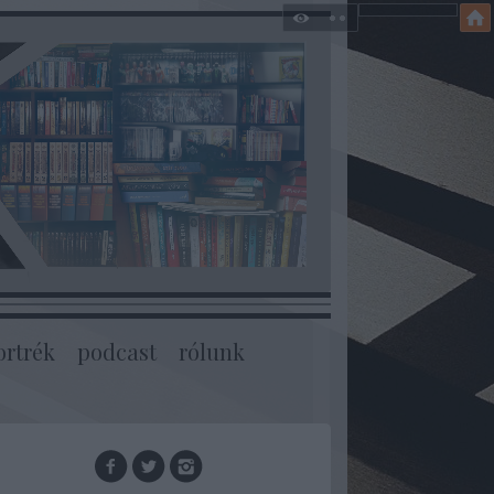
ortrék
podcast
rólunk