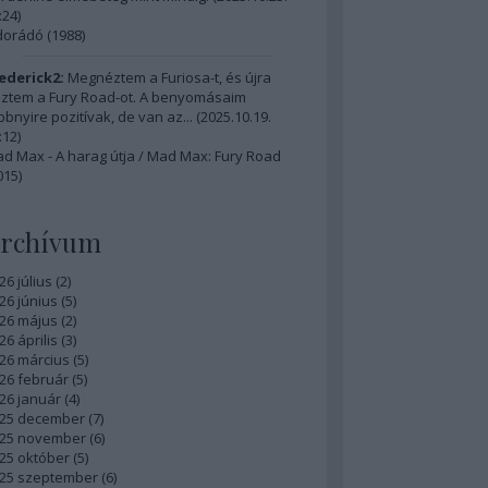
:24
)
dorádó (1988)
ederick2:
Megnéztem a Furiosa-t, és újra
ztem a Fury Road-ot. A benyomásaim
bbnyire pozitívak, de van az...
(
2025.10.19.
:12
)
d Max - A harag útja / Mad Max: Fury Road
015)
rchívum
26 július
(
2
)
26 június
(
5
)
26 május
(
2
)
26 április
(
3
)
26 március
(
5
)
26 február
(
5
)
26 január
(
4
)
25 december
(
7
)
25 november
(
6
)
25 október
(
5
)
25 szeptember
(
6
)