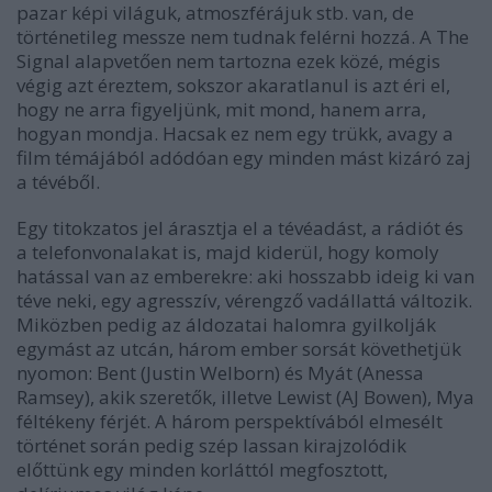
pazar képi világuk, atmoszférájuk stb. van, de
történetileg messze nem tudnak felérni hozzá. A The
Signal alapvetően nem tartozna ezek közé, mégis
végig azt éreztem, sokszor akaratlanul is azt éri el,
hogy ne arra figyeljünk, mit mond, hanem arra,
hogyan mondja. Hacsak ez nem egy trükk, avagy a
film témájából adódóan egy minden mást kizáró zaj
a tévéből.
Egy titokzatos jel árasztja el a tévéadást, a rádiót és
a telefonvonalakat is, majd kiderül, hogy komoly
hatással van az emberekre: aki hosszabb ideig ki van
téve neki, egy agresszív, vérengző vadállattá változik.
Miközben pedig az áldozatai halomra gyilkolják
egymást az utcán, három ember sorsát követhetjük
nyomon: Bent (Justin Welborn) és Myát (Anessa
Ramsey), akik szeretők, illetve Lewist (AJ Bowen), Mya
féltékeny férjét. A három perspektívából elmesélt
történet során pedig szép lassan kirajzolódik
előttünk egy minden korláttól megfosztott,