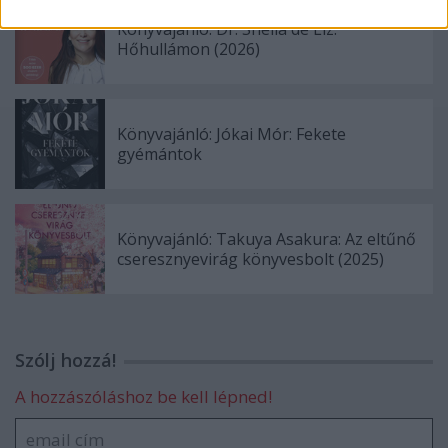
Könyvajánló: Dr. Sheila de Liz:
Hőhullámon (2026)
Könyvajánló: Jókai Mór: Fekete
gyémántok
Könyvajánló: Takuya Asakura: Az eltűnő
cseresznyevirág könyvesbolt (2025)
Szólj hozzá!
A hozzászóláshoz be kell lépned!