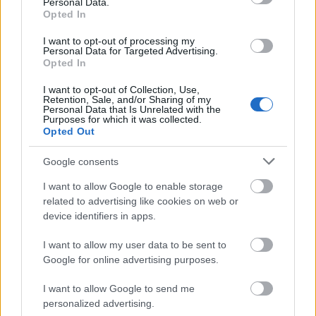
hasonló húrokat penget, mint a szintén remek
Personal Data.
Opted In
Pontypool
. Ilyen szemmel nézve pedig tökéletesen
kerek és elgondolkodtató elképzelés lehetne a The
I want to opt-out of processing my
Signal, ha a stílus nem venné át az uralmat felette.
Personal Data for Targeted Advertising.
Opted In
Ugyanis így, hogy nem képviselnek egy következetes
I want to opt-out of Collection, Use,
elbeszélésmódot, az egyes szakaszait sokkal
Retention, Sale, and/or Sharing of my
könnyebb öncélúsággal vádolnom, amelyekbe
Personal Data that Is Unrelated with the
Purposes for which it was collected.
bizonyos jelenetek csak azért kerültek, hogy az adott
Opted Out
hangulatot kellően gyorsan egyértelművé tegyék, a
nagy egész szempontjából viszont nem feltétlenül
Google consents
szolgálnak mondanivalóval. Ettől függetlenül végső
soron tartalmas, és sok esetben szórakoztató
I want to allow Google to enable storage
related to advertising like cookies on web or
élményről van szó, de valószínűleg az első szó, ami
device identifiers in apps.
utólag eszünkbe fog jut vele kapcsolatban, az a
"furcsa" lesz.
I want to allow my user data to be sent to
Google for online advertising purposes.
7,5/10
I want to allow Google to send me
A jel teljes adatlapja a Magyar Film Adatbázis
personalized advertising.
(Mafab) oldalán