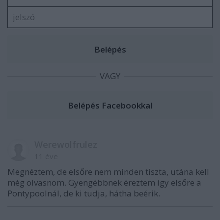
VAGY
Werewolfrulez
11 éve
Megnéztem, de elsőre nem minden tiszta, utána kell
még olvasnom. Gyengébbnek éreztem így elsőre a
Pontypoolnál, de ki tudja, hátha beérik.