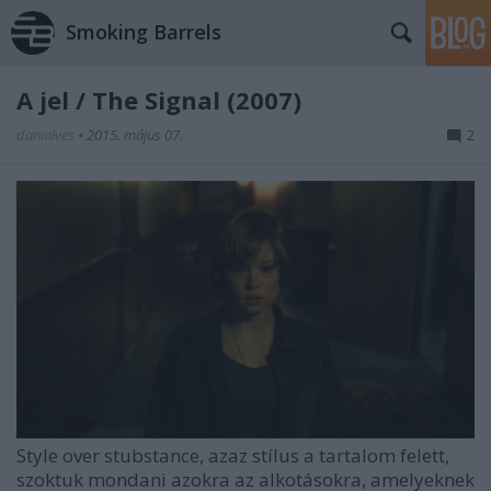
Smoking Barrels
A jel / The Signal (2007)
danialves
•
2015. május 07.
2
Style over stubstance, azaz stílus a tartalom felett,
szoktuk mondani azokra az alkotásokra, amelyeknek