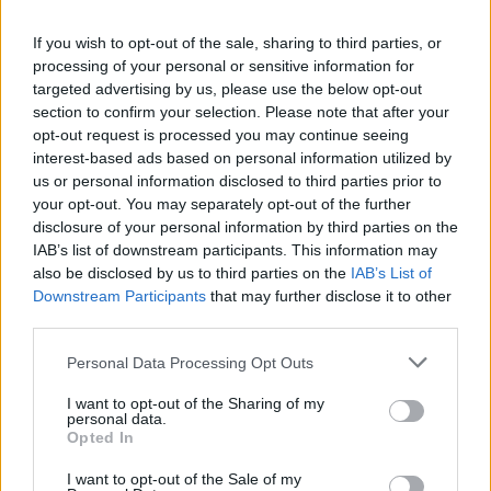
csak apokaliptikus horrorral), amelyben mintha a
Kingsman
tömegpusztító fegyverét vetették volna be,
If you wish to opt-out of the sale, sharing to third parties, or
mindenki halomra gyilkolja egymást. Majd ez
processing of your personal or sensitive information for
minden előzmény nélkül átcsap egy fekete
targeted advertising by us, please use the below opt-out
komédiába (á la
Shaun of the Dead
), ahol a jelnek
section to confirm your selection. Please note that after your
egy újabb hatását ismerhetjük meg, zseniálisan
opt-out request is processed you may continue seeing
groteszk poénokkal körítve. A finálé pedig már a
interest-based ads based on personal information utilized by
us or personal information disclosed to third parties prior to
képzelet és valóság határán játszadozva a kettőnek
your opt-out. You may separately opt-out of the further
sajátos egyvelegét előállítva tesz pontot az egész
disclosure of your personal information by third parties on the
film végére.
IAB’s list of downstream participants. This information may
also be disclosed by us to third parties on the
IAB’s List of
Éppen ezért a The Signalt tényleg csak három
Downstream Participants
that may further disclose it to other
különböző alkotásként lehet értékelni: egy érdekes
third parties.
alapötletű, de alapvetően nem túl mély vagy
fantáziadús világvége-filmként, egy pazar, véres
Please note that this website/app uses one or more Google
Personal Data Processing Opt Outs
komédiaként, és egy bizarr sci-fi thrillerként.
services and may gather and store information including but
Kétségtelen azonban, hogy a három elemet az
not limited to your visit or usage behaviour. You may click to
I want to opt-out of the Sharing of my
personal data.
alkotók egy nagyon is határozott elképzelésre fűzték
grant or deny consent to Google and its third-party tags to
Opted In
fel, amely a tömegmédia és valóságpercepció
use your data for below specified purposes in below Google
kérdésében hasonló elveket fogalmaz meg és
consent section.
I want to opt-out of the Sale of my