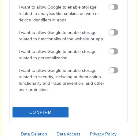
I want to allow Google to enable storage
related to analytics like cookies on web or
device identifiers in apps.
Címkék:
horror
sci-fi
vígjáték
filmkritikák
posztapok
I want to allow Google to enable storage
related to functionality of the website or app.
I want to allow Google to enable storage
related to personalization.
Ajánlott bejegyzések:
I want to allow Google to enable storage
related to security, including authentication
Könyvajánló: Markovics Botond:
functionality and fraud prevention, and other
Bionauták (2026)
user protection.
CONFIRM
Könyvajánló: Gombos Tamás: Halkaland
(2026)
Data Deletion
Data Access
Privacy Policy