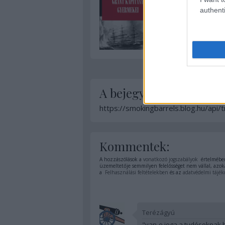
authenti
A bejegyzés trackback 
https://smokingbarrels.blog.hu/api
Kommentek:
A hozzászólások a
vonatkozó jogszabályok
értelmében
üzemeltetője semmilyen felelősséget nem vállal, azoka
a
Felhasználási feltételekben
és az
adatvédelmi tájék
Terézágyú
"van-e joga a tudósoknak b