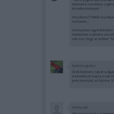
mennyire veszélyes a géns
következményeit. "
Veszélyes?? Mitől veszélye
na bumm...
A könyvben egyértelműen o
nemtommi számára veszélye
van szó, hogy az ember "tö
Nyílméregbéka
Örök kedvenc, tátott száJja
a következő napra (csak me
pont levonást, ez bizony 1
FilmBaráth
@Nyílméregbéka
: Szívtele