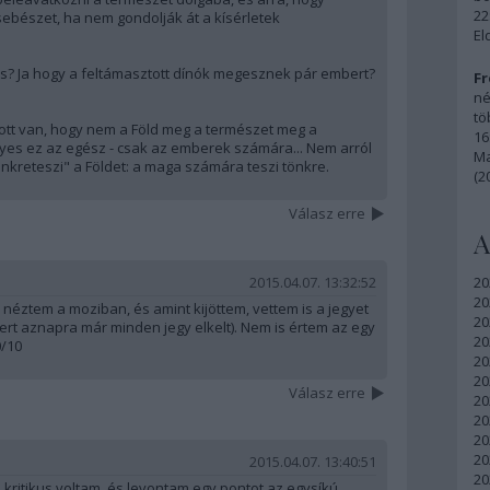
22
ebészet, ha nem gondolják át a kísérletek
El
s? Ja hogy a feltámasztott dínók megesznek pár embert?
Fr
né
tö
tt van, hogy nem a Föld meg a természet meg a
16
s ez az egész - csak az emberek számára... Nem arról
Ma
nkreteszi" a Földet: a maga számára teszi tönkre.
(2
Válasz erre
A
2015.04.07. 13:32:52
20
20
l néztem a moziban, és amint kijöttem, vettem is a jegyet
20
rt aznapra már minden jegy elkelt). Nem is értem az egy
20
0/10
20
20
Válasz erre
20
20
20
20
2015.04.07. 13:40:51
20
n kritikus voltam, és levontam egy pontot az egysíkú