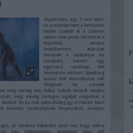
)
Atyaúristen, egy T-rex! Nem,
ez a mondat nem a bemutató
idején szaladt ki a számon
(akkor csak simán néztem ki a
fejemből, annyira
ledöbbentem, akárcsak
F
mindenki a tatabányai kis
moziban), hanem egy
egyszerű vasárnap déli
tévénézés közben, Spielberg
lassan már klasszikussá vált
K
filmjének kb. ezredik
at még mindig hat, hiába tudunk kívülről minden
kockát, még mindig betegre izguljuk magunkat a
Né
a dinókat. és ez már valószínűleg így is marad. Mert
nk kedvenc rendezőjének fénykorából, amelyen
h), az idealista milliárdos azon van, hogy valóra
zon egy őslényparkot, amelyben igazi, élő