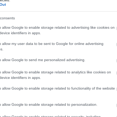
 Hollywoodba, de a bemutató idején még igazi
Out
 ősvilági szörnyeket mutatott nekünk, és ezt soha
consents
z idő, a dinók még mindig mindent visznek!
o allow Google to enable storage related to advertising like cookies on
evice identifiers in apps.
 Magyar Film Adatbázis (Mafab) oldalán
o allow my user data to be sent to Google for online advertising
s.
to allow Google to send me personalized advertising.
o allow Google to enable storage related to analytics like cookies on
evice identifiers in apps.
nd
filmkritikák
mozi-preview
14
komment
o allow Google to enable storage related to functionality of the website
o allow Google to enable storage related to personalization.
o allow Google to enable storage related to security, including