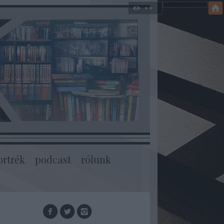
ortrék
podcast
rólunk