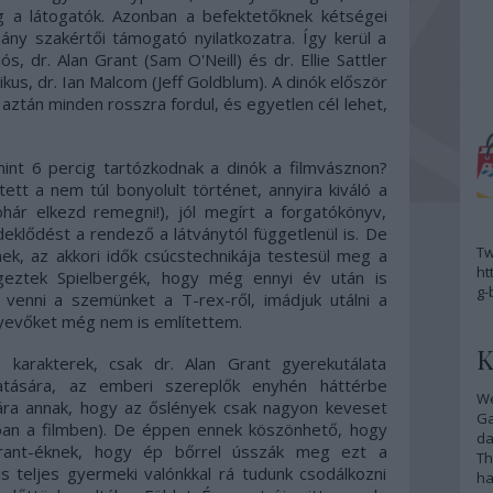
g a látogatók. Azonban a befektetőknek kétségei
ny szakértői támogató nyilatkozatra. Így kerül a
s, dr. Alan Grant (Sam O'Neill) és dr. Ellie Sattler
us, dr. Ian Malcom (Jeff Goldblum). A dinók először
ztán minden rosszra fordul, és egyetlen cél lehet,
 mint 6 percig tartózkodnak a dinók a filmvásznon?
tt a nem túl bonyolult történet, annyira kiváló a
ohár elkezd remegni!), jól megírt a forgatókönyv,
deklődést a rendező a látványtól függetlenül is. De
Tw
ek, az akkori idők csúcstechnikája testesül meg a
ht
eztek Spielbergék, hogy még ennyi év után is
g-
k venni a szemünket a T-rex-ről, imádjuk utálni a
nyevőket még nem is említettem.
K
 karakterek, csak dr. Alan Grant gyerekutálata
atására, az emberi szereplők enyhén háttérbe
We
ára annak, hogy az őslények csak nagyon keveset
G
jukban a filmben). De éppen ennek köszönhető, hogy
da
rant-éknek, hogy ép bőrrel ússzák meg ezt a
Th
s teljes gyermeki valónkkal rá tudunk csodálkozni
ha