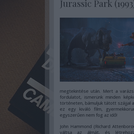
Jurassic Park (1993
megtekintése után. Mert a varázsl
fordulatot, ismerünk minden kép
történeten, bámuljuk tátott szájjal 
ez egy kiváló film, gyermekkoru
egyszerűen nem fog az idő!
John Hammond (Richard Attenboroug
váltsa az álmát, és létrehoz