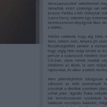
dinoszauruszokat tekinthetnek me
támadtak, ezért szüksége van néhá
Jurassic Parkba a két őslénytan tudó
(Laura Dern), valamint egy matematik
természetesen elnyűgözik őket, de a
a túlélés...
Feltűnt valakinek, hogy alig több,
Nem, nekem sem. Annyira jól vezete
feszültségkeltés (amikor a vizesp
hogy végig fenn tudja tartani az ér
persze a szauruszok mindent viszn
CGI-ban, olyan remek munkát vég
tökéletes az illúzió, le sem tudju
raptorokat, és akkor a békés növé
Nem jellemfejlődtek túlságosan a
változott az átélt események h
szorultak a dinókkal szemben (dac
voltak jelen digitális fizikai való
bár természetesen szurkolunk G
halálosan veszélyes kalandot, mégi