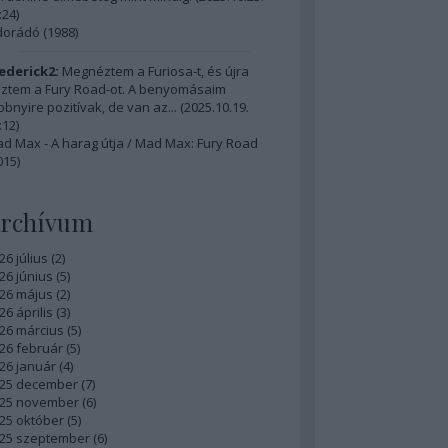
:24
)
dorádó (1988)
ederick2:
Megnéztem a Furiosa-t, és újra
ztem a Fury Road-ot. A benyomásaim
bbnyire pozitívak, de van az...
(
2025.10.19.
:12
)
d Max - A harag útja / Mad Max: Fury Road
015)
rchívum
26 július
(
2
)
26 június
(
5
)
26 május
(
2
)
26 április
(
3
)
26 március
(
5
)
26 február
(
5
)
26 január
(
4
)
25 december
(
7
)
25 november
(
6
)
25 október
(
5
)
25 szeptember
(
6
)