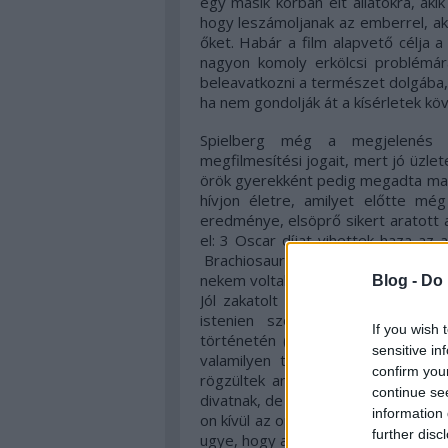
egy másik korban élt állatokra, akik
hogy leszámoljanak az emberrel, aki
őket. Habár a film alapvető célja 
nagyon komoly erkölcsi problémára
beleavatkozni a természet dolgába
ha nem gondolják át a kísérletek k
Spielberg még a megjelenés el
megfilmesítési jogait, mert jó üzle
örök gyerekként pedig megadta magá
hívjon életre, amilyet előtte m
eredménye, elsöprő sikert aratott
el: 3 Oscar díjat vihettek haza az a
Brachiosaurus-okról, mintha csak 
nekem voltak dinós kütyüim, könyve
Blog -
Do 
Jól zakatolt a merchandising, Spi
istenien szórakoztunk és kedvü
If you wish 
történetén (melynek következtébe
sensitive in
valamilyen tudományos szenzáció
confirm you
rögzültek anno az információk). A
continue se
divatnak, de ez nem változtat azon, 
information 
on kívül az operatőri munka is remek
further disc
ugye, hogy azonnal felismerjük, ha ha