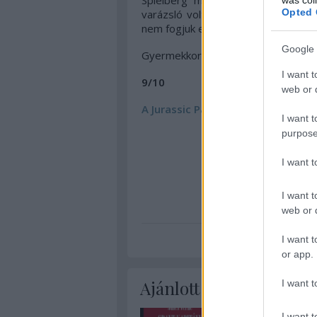
Spielberg mára már beleszürkült
Opted 
varázsló volt, aki soha nem látott
nem fogjuk elfelejteni neki.
Google 
Gyermekkorunk kedvencén nem fog a
I want t
9/10
web or d
A Jurassic Park teljes adatlapja a
I want t
purpose
I want 
I want t
web or d
sci-fi
kala
I want t
or app.
Ajánlott bejegyzések:
I want t
I want t