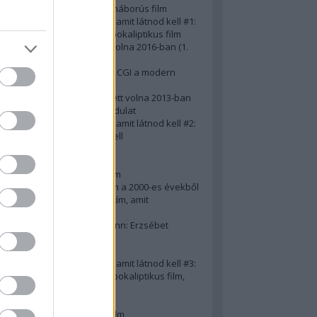
A 10 legjobb második világháborús film
50 posztapokaliptikus film, amit látnod kell #1:
A 10 legkreatívabb posztapokaliptikus film
20 film, amit látnod kellett volna 2016-ban (1.
rész)
Ezért néz ki borzasztóan a CGI a modern
filmekben (is)
15(+1) film, amit látnod kellett volna 2013-ban
A 15 legnagyobb filmes fordulat
50 posztapokaliptikus film, amit látnod kell #2:
10 zombifilm, amit látnod kell
A 10 legjobb gengszterfilm
A 10 legjobb Brad Pitt-film
A 10 legjobb Mel Gibson-film
Az igazi 10 legjobb akciófilm a 2000-es évekből
10 iszonyatos magyar filmcím, amit
megúsztunk 2016-ban
Könyvkritika: Brigitte Hamann: Erzsébet
királyné (2019)
A 10 legjobb Al Pacino - film
50 posztapokaliptikus film, amit látnod kell #3:
10 (nem is annyira) posztapokaliptikus film,
amit látnod kell
10 alulértékelt film - 2. rész
A 10 legjobb Matt Damon-film