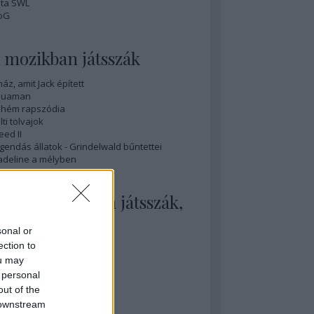
ta SWL
oG
 mozikban játsszák
ház, amit Jack épített
quaman
hém rapszódia
lti tolvajok
eed II
gendás állatok - Grindelwald bűntettei
deline a mélyben
 mozikban nem játsszák,
edig illene
sonal or
nihilation
ection to
sobedience
ou may
y sármos férfi
 personal
ovember
out of the
ök tél
 downstream