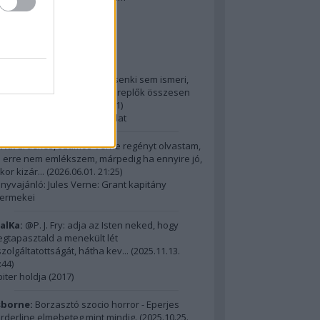
2014 ComingSoon - 5. rész
riss topikok
ria:
@Alick: Az Őslakót kb. senki sem ismeri,
dig hatalmas film, az itt szereplők összesen
m érnek ...
(
2026.06.01. 21:31
)
15 legnagyobb filmes fordulat
ria:
Érdekes, számos Verne regényt olvastam,
 erre nem emlékszem, márpedig ha ennyire jó,
kor kizár...
(
2026.06.01. 21:25
)
nyvajánló: Jules Verne: Grant kapitány
ermekei
alKa:
@P. J. Fry: adja az Isten neked, hogy
gtapasztald a menekült lét
szolgáltatottságát, hátha kev...
(
2025.11.13.
:44
)
piter holdja (2017)
borne:
Borzasztó szocio horror - Eperjes
rderline elmebeteg mint mindig.
(
2025.10.25.