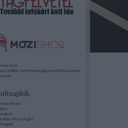
eets from
tps://twitter.com/SmokingBarrelsB/lists/smokin
barrels
ultnaplók
rewolfrulez
aben
nialves
e Man Who Laughs
nnigabi