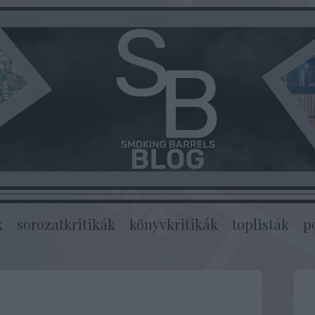
k
sorozatkritikák
könyvkritikák
toplisták
p