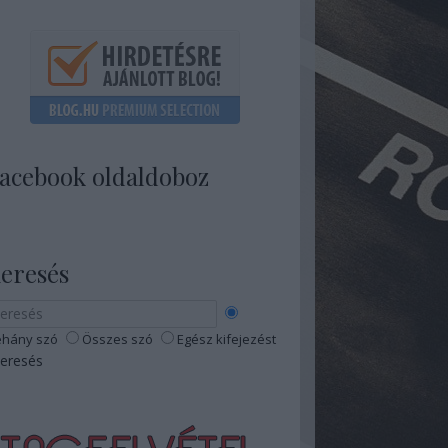
acebook oldaldoboz
eresés
hány szó
Összes szó
Egész kifejezést