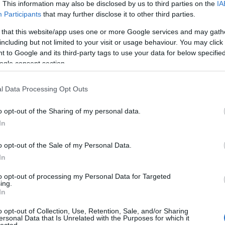
. This information may also be disclosed by us to third parties on the
IA
A
Participants
that may further disclose it to other third parties.
A T-rex mindent vitt, a
raptorok is hozták a
n
 that this website/app uses one or more Google services and may gath
kötelezőt, de azért az élő
including but not limited to your visit or usage behaviour. You may click 
szereplők is mindent
Bo
 to Google and its third-party tags to use your data for below specifi
beleadtak. Richard
Da
ogle consent section.
Attenborough a tökéletes
Fi
Fi
nagypapa a fehér hajával,
Fi
szakállával, az idealista
l Data Processing Opt Outs
Fi
terveivel, egy örök
Li
gyerek, akinek nagyon
Ma
o opt-out of the Sharing of my personal data.
csúnya körülmények
Mo
In
között kell rájönnie, hogy a
Né
ok lesznek. Sam Neill kihozta a szerepéből a
Po
m vitte túlzásba a színészi játékot, de ez még
o opt-out of the Sale of my Personal Data.
Su
blum elvitte a show-t a dögös fekete nacijával és a
Tr
In
Ju
, a gyerekszereplők kellően bájosak voltak.
to opt-out of processing my Personal Data for Targeted
ing.
net? Természetesen az, amikor a T-rex premier
A
In
yon hatásvadász, de emlékezetes módon lehullott
a Földet" feliratú szalagszerűség. De ne hagyjuk ki a
o opt-out of Collection, Use, Retention, Sale, and/or Sharing
, amikor a konyhában az ujjával dobol az egyikük.
ersonal Data that Is Unrelated with the Purposes for which it
lected.