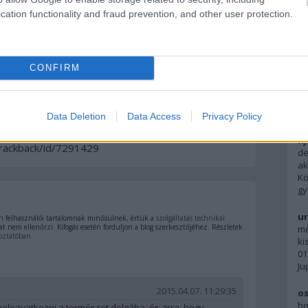
cation functionality and fraud prevention, and other user protection.
F
CONFIRM
Ky
pe
ne
A 
Data Deletion
Data Access
Privacy Policy
címe:
Ky
/trackback/id/7291429
de
ak
Kö
gy
ur
 felhasználói tartalomnak minősülnek, értük a
szolgáltatás technikai
t nem ellenőrzi. Kifogás esetén forduljon a blog szerkesztőjéhez. Részletek
me
oztatóban
.
ki
01
Ju
2015.04.07. 11:29:35
os
bo
eleavatkozni a természet dolgába, és arra, hogy