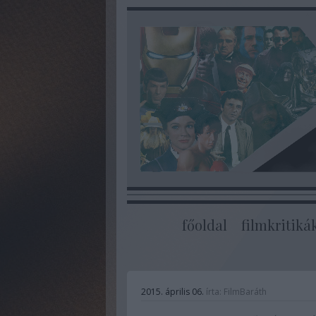
főoldal
filmkritiká
2015. április 06.
írta:
FilmBaráth