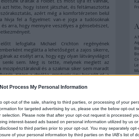
 előttünk uralták a Földet. És most újra itt vannak,
Ka
 azt hitte, hogy Istent játszhat, és feltámasztotta
Fr
a szórakoztatás, azért még a komfortérzeten belül
 hívja fel a figyelmet: van-e joga a tudósoknak
A
, és arra, hogy mennyire veszélyes a génsebészet,
övetkezményeit.
A 
A
őtt lefoglalta Michael Crichton regényének
Bo
temberként meglátta a lehetőséget a zajos sikerre,
Bo
nak az esélyt arra, hogy egy olyan látványvilágot
Cr
ég senki sem. Meg is tette, melynek meglett az
Le
 a mozipénztáraknál és a szakmai siker sem maradt
Ma
lkotók. Kitört a dinóláz, mindenki úgy beszélt pl. a
egy tévésorozat sztárja lenne. Gondolom, nem csak
im, és minden, amit csak lehetett kapni a témában.
Not Process My Personal Information
A
elberg boldogan számolhatta a bevételt, mi pedig
p
nk szerint elmélyedhettünk a Föld őskorának
to opt-out of the sale, sharing to third parties, or processing of your per
n máig nem kell utánaolvasnom az alapoknak, ha
An
formation for targeted advertising by us, please use the below opt-out s
ról ad hírt az online média a témában, annyira
Di
r selection. Please note that after your opt-out request is processed y
ztán ennek az őrületnek is vége lett, mint minden
Eg
eing interest-based ads based on personal information utilized by us or
hogy ezt a filmet örökre a szívünkbe zártuk. A CGI-
N
disclosed to third parties prior to your opt-out. You may separately opt-
, na és John Williams zenéjéről se feledkezzünk el,
Ör
losure of your personal information by third parties on the IAB’s list of
lljuk?