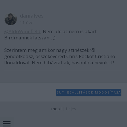
danialves
11 éve
@AldoWinnfield
: Nem, de az nem is akart
Birdmannek látszani. ;)
Szerintem meg amikor nagy színészekről
gondolkodsz, összekevered Chris Rockot Cristiano
Ronaldoval. Nem hibáztatlak, hasonló a nevük. :P
SÜTI BEÁLLÍTÁSOK MÓDOSÍTÁSA
mobil
|
teljes