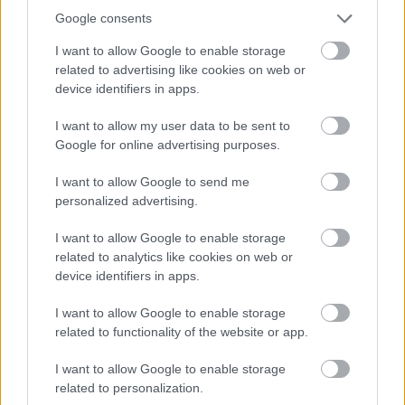
Union), egyedül Rosario Dawson tartja csak a
Google consents
frontot, de a poénok jellemzően nem rá jönnek ki.
I want to allow Google to enable storage
Azonban természetesen az a legkevésbé sem rajtuk
related to advertising like cookies on web or
múlt, hogy Chris Rock a saját tapasztalataiból egy
device identifiers in apps.
semmitmondó, de magát ugyanakkor nagyon
I want to allow my user data to be sent to
fontosnak tartó filmet forgatott, amely humoros és
Google for online advertising purposes.
drámai pillanatok szempontjából is erősen
gyengélkedik. Megvalósítás szempontjából
I want to allow Google to send me
egyáltalán nem bántanám a produkció, viszont Rock
personalized advertising.
lehetőleg csak akkor álljon legközelebb kamera
mögé, ha értelmes gondolatokat is képes lesz
I want to allow Google to enable storage
megfogalmazni.
related to analytics like cookies on web or
device identifiers in apps.
4/10
I want to allow Google to enable storage
A Top Five teljes adatlapja a Magyar Film
related to functionality of the website or app.
Adatbázis (Mafab) oldalán
I want to allow Google to enable storage
related to personalization.