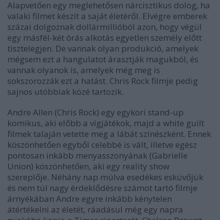
Alapvetően egy meglehetősen nárcisztikus dolog, ha
valaki filmet készít a saját életéről. Elvégre emberek
százai dolgoznak dollármillióból azon, hogy végül
egy másfél-két órás alkotás egyetlen személy előtt
tisztelegjen. De vannak olyan produkció, amelyek
mégsem ezt a hangulatot árasztják magukból, és
vannak olyanok is, amelyek még meg is
sokszorozzák ezt a hatást. Chris Rock filmje pedig
sajnos utóbbiak közé tartozik.
Andre Allen (Chris Rock) egy egykori stand-up
komikus, aki előbb a vígjátékok, majd a white guilt
filmek talaján vetette meg a lábát színészként. Ennek
köszönhetően egyből celebbé is vált, illetve egész
pontosan inkább menyasszonyának (Gabrielle
Union) köszönhetően, aki egy reality show
szereplője. Néhány nap múlva esedékes esküvőjük
és nem túl nagy érdeklődésre számot tartó filmje
árnyékában Andre egyre inkább kénytelen
átértékelni az életét, ráadásul még egy napra