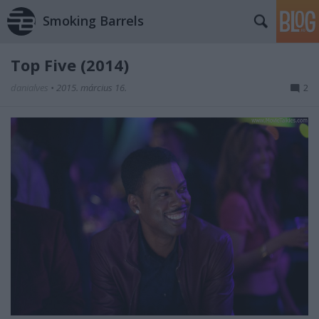
Smoking Barrels
Top Five (2014)
danialves
•
2015. március 16.
2