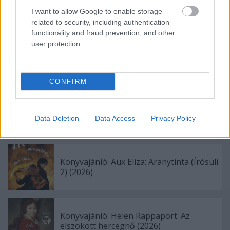
I want to allow Google to enable storage
Címkék:
dramedy
filmkritikák
related to security, including authentication
functionality and fraud prevention, and other
user protection.
Ajánlott bejegyzések:
CONFIRM
Könyvajánló: Nelio Biedermann: Lázár
(2026)
Data Deletion
Data Access
Privacy Policy
Könyvajánló: Aux Eliza: Aranytinta (Írósuli
2) (2026)
Könyvajánló: Helen Rappaport: Az
elszökött hercegnő (2026)