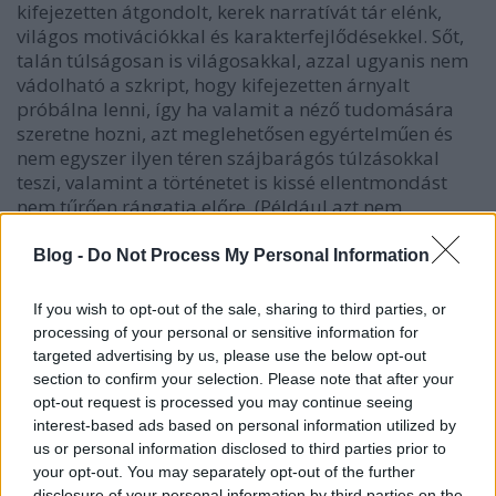
kifejezetten átgondolt, kerek narratívát tár elénk,
világos motivációkkal és karakterfejlődésekkel. Sőt,
talán túlságosan is világosakkal, azzal ugyanis nem
vádolható a szkript, hogy kifejezetten árnyalt
próbálna lenni, így ha valamit a néző tudomására
szeretne hozni, azt meglehetősen egyértelműen és
nem egyszer ilyen téren szájbarágós túlzásokkal
teszi, valamint a történetet is kissé ellentmondást
nem tűrően rángatja előre. (Például azt nem
értettem, hogy egy éppen utazófélben lévő filmsztár
miért tér be egy szupermarketbe kenyeret venni...)
Blog -
Do Not Process My Personal Information
De ez még nem is lenne zavaró, ha film egy
agyament vígjáték lenne, ezzel pedig el is jutunk a
If you wish to opt-out of the sale, sharing to third parties, or
mű legnagyobb hiányosságához: Chris Rock valami
processing of your personal or sensitive information for
nagyon nagyot akart mondani.
targeted advertising by us, please use the below opt-out
section to confirm your selection. Please note that after your
Sőt, mintha egyenesen meg akarta volna rendezni a
opt-out request is processed you may continue seeing
saját
Birdman
jét, hosszú tracking shot-okkal,
interest-based ads based on personal information utilized by
magánéleti önreflexióval, a sztáripart becélzó
us or personal information disclosed to third parties prior to
szellemes kritikákkal. Csak éppen ez a film nem
your opt-out. You may separately opt-out of the further
disclosure of your personal information by third parties on the