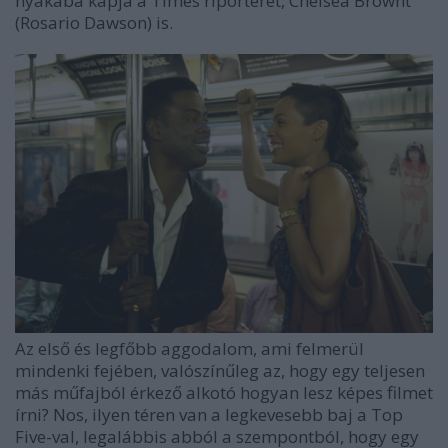
nyakába kapja a Times riporterét, Chelsea Brownt
(Rosario Dawson) is.
Az első és legfőbb aggodalom, ami felmerül
mindenki fejében, valószínűleg az, hogy egy teljesen
más műfajból érkező alkotó hogyan lesz képes filmet
írni? Nos, ilyen téren van a legkevesebb baj a Top
Five-val, legalábbis abból a szempontból, hogy egy