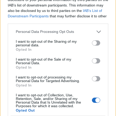
frappáns, hanem csak közhelyeket pufogtat, amikor
pedig végre meg akarna fogalmazni valamit,
IAB’s list of downstream participants. This information may
also be disclosed by us to third parties on the
IAB’s List of
elképesztően infantilis humorcsírákkal teszi rögtön
Downstream Participants
that may further disclose it to other
komolyan vehetetlenné magát. De ami a legnagyobb
third parties.
bűn: ezek egyáltalán nem is viccesek. Egy Adam
Sandler-vígjátékokban parádézó fickótól végül is mit
Please note that this website/app uses one or more Google
Personal Data Processing Opt Outs
is várhatnánk mást, mint gusztustalanságot,
services and may gather and store information including but
rasszista sztereotípiákat, de nem is a poénok
not limited to your visit or usage behaviour. You may click to
I want to opt-out of the Sharing of my
jellegével van a baj, hanem egyszerűen, hogy
personal data.
grant or deny consent to Google and its third-party tags to
Opted In
bármihez nyúl Rock, egyszerűen nem lehet rajta
use your data for below specified purposes in below Google
nevetni. Amikor főhősünk előadja (elvileg) élete
consent section.
I want to opt-out of the Sale of my
legjobb stand-up előadását, akkor még
Personal Data.
Opted In
elmosolyodni is alig tudtam, márpedig ha ilyen
direkt formában sem működik a humor, akkor ott
I want to opt-out of processing my
nagyon nagy bajok vannak. Ez a helyzet sajnos nagy
Personal Data for Targeted Advertising.
mértékben a színészeknek is köszönhető: Chris Rock
Opted In
egyszerűen csak igazolja azt az axiómát, hogy attól,
I want to opt-out of Collection, Use,
hogy valaki jó humorista, még nem lesz jó komikus
Retention, Sale, and/or Sharing of my
színész (a drámai oldaláról már nem is beszélve...),
Personal Data that Is Unrelated with the
Purposes for which it was collected.
rajta kívül van, aki ripacs (Cedrick The Entertainer,
Opted Out
Kevin Hart), van, aki csak simán rossz (Gabrielle