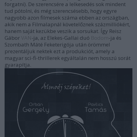
forgatni). De szerencsére a lelkesedés sok mindent
tud pótolni, és még szerencsésebb, hogy egyre
nagyobb azon filmesek száma ebben az országban,
akik nem a Filmalapnál követelőznek százmilliókért,
hanem saját kezükbe veszik a sorsukat. Így Reisz
Gábor
VAN
-ja, az Elekes-Gallai duó
Bodom
-ja és
Szombath Máté Feketerigója után örömmel
prezentáljuk nektek ezt a produkciót, amely a
magyar sci-fi-thrillerek egyáltalán nem hosszú sorát
gyarapítja.