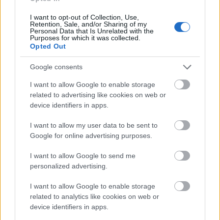
bemutatóra szóló jegyekért itt játszhattok.
)
Ha
pedig valaki be akarja fikázni, csak annyit tudok
I want to opt-out of Collection, Use,
Retention, Sale, and/or Sharing of my
mondani: először csinálj jobbat!
Personal Data that Is Unrelated with the
Purposes for which it was collected.
Opted Out
Google consents
I want to allow Google to enable storage
related to advertising like cookies on web or
device identifiers in apps.
I want to allow my user data to be sent to
Google for online advertising purposes.
I want to allow Google to send me
personalized advertising.
I want to allow Google to enable storage
related to analytics like cookies on web or
device identifiers in apps.