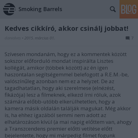
Smoking Barrels
Kedves cikkíró, akkor csinálj jobbat!
danialves
•
2015. március 01.
7
Szívesen mondanám, hogy ez a kommentek között
sokszor előforduló mondat inspirálta Lisztes
kollégát, amikor (többek között) az én igen
haszontalan segítségemmel belefogott a R.E.M.-be,
valószínűleg azonban nem ez a helyzet. De az
tagadhatatlan, hogy aki szerelmese (elnézést,
fikázója) lesz a filmeknek, elkezd írni róluk, azok
számára előbb-utóbb elkerülhetetlen, hogy a
kamera másik oldalán találják magukat. Még akkor
is, ha ehhez igazából semmi nem adott az
elhatározáson kívül (a mai napig előttem van, ahogy
a Transzcendens premier előtti vetítése előtt
bejelentette, hogy mi márpedig filmet fogunk