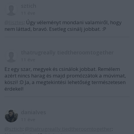
sztich
11 éve
@lisztes
: Úgy véleményt mondani valamiről, hogy
nem láttad, bravó. Esetleg csinálj jobbat. :P
thatrugreally tiedtheroomtogether
11 éve
Ez egy szar, megyek és csinálok jobbat. Remélem
azért nincs harag és majd promózzátok a múvimat,
köszi! :D Ja, a megtekintési lehetőség természetesen
érdekel!
danialves
11 éve
@sztich
:
@thatrugreally tiedtheroomtogether
: