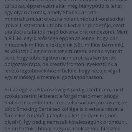
túl sokat, éppen ezért akár még hiánypótló is lehet
egy olyan alkotás, amely Shane Carruth
minimalizmusát ötvözi a nolani midcult vonásokkal
(mivel Lisztestnek utóbbi a kedvenc rendezője, ezért
utalást is találtok majd bőven a brit rendezőre). Mert
a R.E.M. egyik erőssége éppen az lenne, hogy bár
nincsenek milliós effektejeink (sőt, milliós bármink),
és valószínűleg nem lehet eltüntetni annak nyomát
sem, hogy többségében nem profi szakemberek
dolgoztak rajta, de kreatív fronton igyekeztünk a
lehető legtöbbet kihozni belőle, hogy nézője végül
egy minőségi élménnyel gazdagodhasson.
Ezt az egész reklámszöveget pedig azért írom, mert
szokás szerint lefizetett a forgalmazó mert ahogy
fentebb is említettem, mert elsősorban jómagam, de
több Smoking Barrelses kolléga is kivette a részét a
film elkészültéből (a fenti plakát például FroGot
dicséri). Így pedig nemcsak kötelességünk promózni,
de bízhattok abban, hogy ez a sok sznob, hipszter