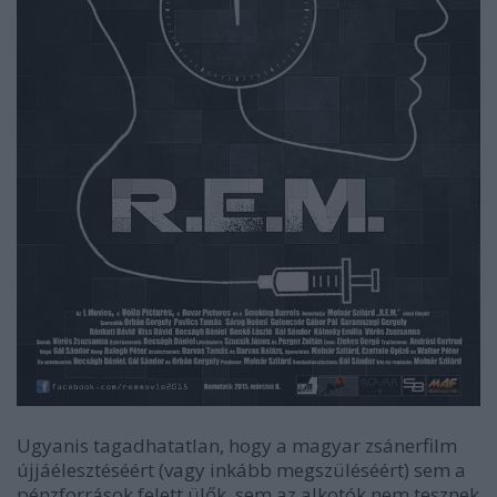
Ugyanis tagadhatatlan, hogy a magyar zsánerfilm
újjáélesztéséért (vagy inkább megszüléséért) sem a
pénzforrások felett ülők, sem az alkotók nem tesznek