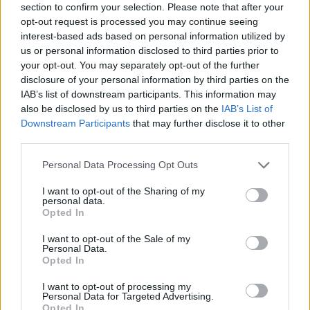
section to confirm your selection. Please note that after your
opt-out request is processed you may continue seeing
De, hogy végre valami konkrétumot is írjak, egy
interest-based ads based on personal information utilized by
kedvcsináló a sztoriból:
a történet szerint a drogfüggő
us or personal information disclosed to third parties prior to
Joe (Orbán Gergely) egy új szomszédot kap Márk
your opt-out. You may separately opt-out of the further
(Pavlics Tamás) személyében, aki magával hoz egy
disclosure of your personal information by third parties on the
titokzatos szerkezetet viharosan elhagyott külföldi
IAB’s list of downstream participants. This information may
állásából. A gép lehetőséget ad használójának arra,
also be disclosed by us to third parties on the
IAB’s List of
hogy mások álmait bejárhatja, ez pedig ilyen formában
Downstream Participants
that may further disclose it to other
egy elképesztő és addiktív élmény - sokkal jobb, mint
third parties.
amikor mi álmodunk. A két férfi természetesen nem tud
Please note that this website/app uses one or more Google
ellenállni a késztetésnek, idővel azonban egymás álmai
Personal Data Processing Opt Outs
services and may gather and store information including but
kevésnek bizonyulnak, és erőszakkal bevonnak újabb
not limited to your visit or usage behaviour. You may click to
I want to opt-out of the Sharing of my
áldozatokat a játszmába. A dolgok pedig itt kezdenek
personal data.
grant or deny consent to Google and its third-party tags to
egy kicsit szétcsúszni..
.
Opted In
use your data for below specified purposes in below Google
consent section.
Úgyhogy nézzétek alább a trailert,
lájkoljátok a
I want to opt-out of the Sale of my
Personal Data.
film hivatalos Facebook oldalát
,
watchlisteljétek
Opted In
Imdb-n
, nemsokára pedig jelentkezünk egy
lehetőséggel is, amelynek keretében akár magát a
I want to opt-out of processing my
Personal Data for Targeted Advertising.
produkciót is megtekinthetitek.
(UPDATE:
a
Opted In