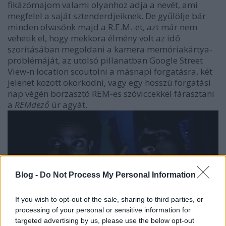
fikázómajom valami olyanhoz adja a nevét, ami
megfelel a saját sztenderdjeiknek. De gyűlölje bár
minden olvasónk majd a R.E.M.-et, azt már nem
vehetik el, hogy mekkora élmény volt az idő
szorításában megoldani a kamera memóriakártya-
problémáját, az utolsó pillanatban Google Street
View-n location scoutolni a másnapi forgatásra, két
jelenet között ökörködni, vagy egy hosszú forgatási
nap végén borzasztó REM-es szóviccekkel fárasztani
a
REMdező
úr agyát.
Blog -
Do Not Process My Personal Information
If you wish to opt-out of the sale, sharing to third parties, or
processing of your personal or sensitive information for
targeted advertising by us, please use the below opt-out