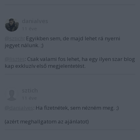
danialves
11 éve
@sztich
: Egyikben sem, de majd lehet rá nyerni
jegyet nálunk. ;)
@lisztes
: Csak valami fos lehet, ha egy ilyen szar blog
kap exkluzív első megjelentetést.
sztich
11 éve
@danialves
: Ha fizetnétek, sem nézném meg. ;)
(azért meghallgatom az ajánlatot)