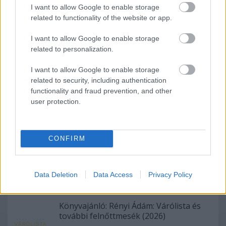
I want to allow Google to enable storage
related to functionality of the website or app.
I want to allow Google to enable storage
related to personalization.
Ajánlott bejegyzések:
I want to allow Google to enable storage
related to security, including authentication
functionality and fraud prevention, and other
Könyvajánló: Dr. Sheila de Liz:
user protection.
Hőhullámon (2026)
CONFIRM
Könyvajánló: Ferenc K. Zoltán: Pactum
Diabolo (2026)
Data Deletion
Data Access
Privacy Policy
Könyvajánló: Rényi Ádám: Várólista és
további felnőttmesék (2026)