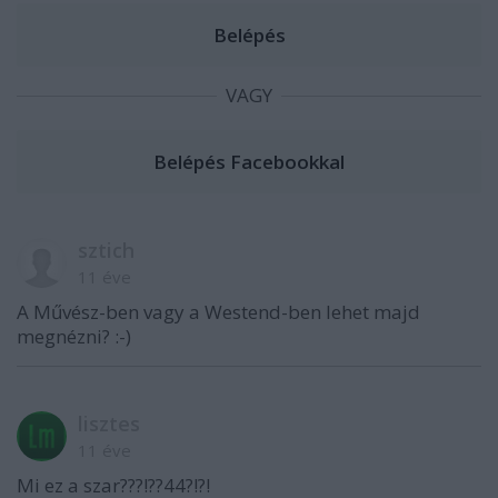
VAGY
sztich
11 éve
A Művész-ben vagy a Westend-ben lehet majd
megnézni? :-)
lisztes
11 éve
Mi ez a szar???!??44?!?!