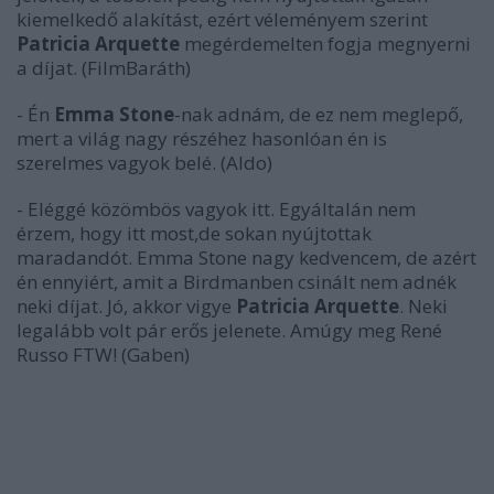
kiemelkedő alakítást, ezért véleményem szerint
Patricia Arquette
megérdemelten fogja megnyerni
a díjat. (FilmBaráth)
- Én
Emma Stone
-nak adnám, de ez nem meglepő,
mert a világ nagy részéhez hasonlóan én is
szerelmes vagyok belé. (Aldo)
- Eléggé közömbös vagyok itt. Egyáltalán nem
érzem, hogy itt most,de sokan nyújtottak
maradandót. Emma Stone nagy kedvencem, de azért
én ennyiért, amit a Birdmanben csinált nem adnék
neki díjat. Jó, akkor vigye
Patricia Arquette
. Neki
legalább volt pár erős jelenete. Amúgy meg René
Russo FTW! (Gaben)