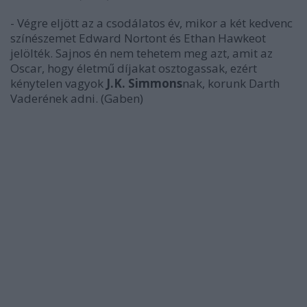
- Végre eljött az a csodálatos év, mikor a két kedvenc
színészemet Edward Nortont és Ethan Hawkeot
jelölték. Sajnos én nem tehetem meg azt, amit az
Oscar, hogy életmű díjakat osztogassak, ezért
kénytelen vagyok
J.K. Simmons
nak, korunk Darth
Vaderének adni. (Gaben)