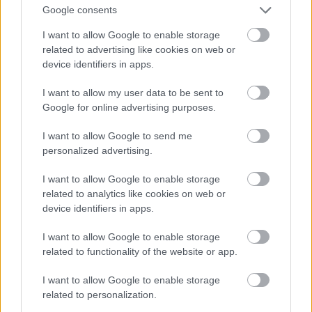
Aki szerintünk kapni fogja:
Google consents
- Mint ahogy a legjobb női főszereplő, idén ez a
I want to allow Google to enable storage
kategória sem tartogat sok meglepetést,
J. K.
related to advertising like cookies on web or
device identifiers in apps.
Simmons
simán vinni fogja.
(danialves)
I want to allow my user data to be sent to
-
J,K. Simmons
-tól idén senki nem veszi el az Oscar-
Google for online advertising purposes.
t. (FilmBaráth)
I want to allow Google to send me
-
J.K. Simmons
. (Aldo)
personalized advertising.
- Jonah Hill. Ja, hogy őt kivételesen nem jelölték?
I want to allow Google to enable storage
Akkor talán még
J.K. Simmons
jöhet szóba. (Gaben)
related to analytics like cookies on web or
device identifiers in apps.
I want to allow Google to enable storage
related to functionality of the website or app.
I want to allow Google to enable storage
related to personalization.