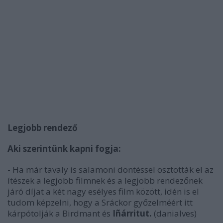
Legjobb rendező
Aki szerintünk kapni fogja:
- Ha már tavaly is salamoni döntéssel osztották el az
ítészek a legjobb filmnek és a legjobb rendezőnek
járó díjat a két nagy esélyes film között, idén is el
tudom képzelni, hogy a Sráckor győzelméért itt
kárpótolják a Birdmant és
Iñárritut.
(danialves)