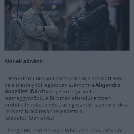
Akinek adnánk:
- Nem kis munka volt összepakolni a Sráckort sem,
de a mezőnyből legjobban számomra
Alejandro
González Iñárritu
teljesítménye volt a
legmeggyőzőbb. A Birdman abszolút embert
próbáló feladat lehetett az egész stáb számára, de a
rendező bravúrosan teljesítette a
feladatot.
(danialves)
- A legjobb rendezői díj a Whiplash - nak járt volna,