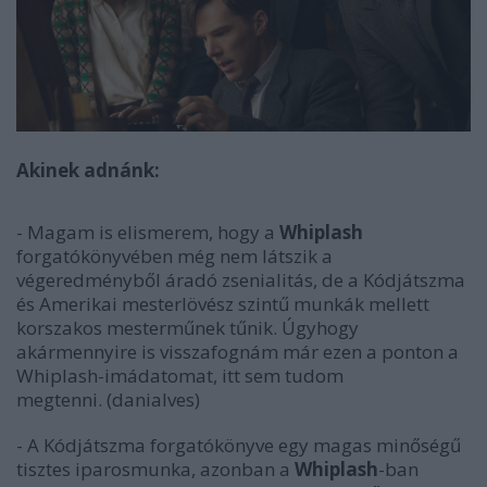
Akinek adnánk:
- Magam is elismerem, hogy a
Whiplash
forgatókönyvében még nem látszik a
végeredményből áradó zsenialitás, de a Kódjátszma
és Amerikai mesterlövész szintű munkák mellett
korszakos mesterműnek tűnik. Úgyhogy
akármennyire is visszafognám már ezen a ponton a
Whiplash-imádatomat, itt sem tudom
megtenni.
(danialves)
- A Kódjátszma forgatókönyve egy magas minőségű
tisztes iparosmunka, azonban a
Whiplash
-ban