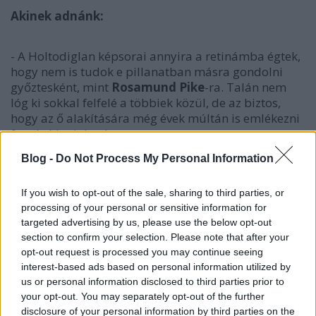
Akinek adnánk:
- A Holtodiglan képsorai annyira a retinámba égtek,
hogy nem is tudok e pillanatban másra gondolni
győztesként, mint
Rosamund Pike
-ra. Talán nem
lóg ki sokkal felfelé a többiek közül, de az biztos,
hogy az ő alakítására még évek múltán is emlékezni
fogok. (danialves)
Blog -
Do Not Process My Personal Information
- Engem nem vágott földhöz a Holtodiglan, a Vadon
meg aztán főleg nem, Cotillard -nak már van Oscar-
ja. Felicity Jones játéka nagyon meggyőző volt, de
If you wish to opt-out of the sale, sharing to third parties, or
processing of your personal or sensitive information for
Julianne Moore
már hosszú évek óta örvendeztet
targeted advertising by us, please use the below opt-out
meg bennünket jobbnál jobb alakításokkal, így idén
section to confirm your selection. Please note that after your
én neki adnám a szobrot (FilmBaráth).
opt-out request is processed you may continue seeing
interest-based ads based on personal information utilized by
-
Julianne Moore
, te csodás! Már csak a teljes
us or personal information disclosed to third parties prior to
pályafutása miatt is őt illeti a szobrocska. ( Aldo)
your opt-out. You may separately opt-out of the further
disclosure of your personal information by third parties on the
- Sajnos a se Wildot, se a Still Alicet nem láttam,