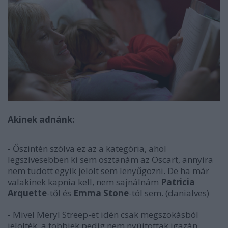
Akinek adnánk:
- Őszintén szólva ez az a kategória, ahol
legszívesebben ki sem osztanám az Oscart, annyira
nem tudott egyik jelölt sem lenyűgözni. De ha már
valakinek kapnia kell, nem sajnálnám
Patricia
Arquette
-től és
Emma Stone
-tól sem. (danialves)
- Mivel Meryl Streep-et idén csak megszokásból
jelölték, a többiek pedig nem nyújtottak igazán