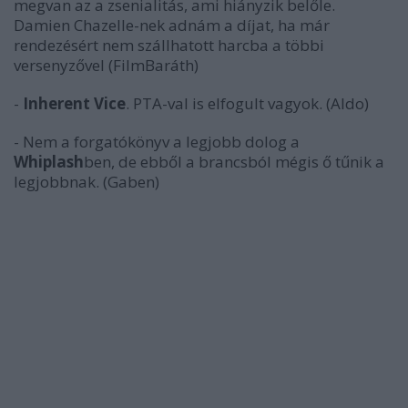
megvan az a zsenialitás, ami hiányzik belőle.
Damien Chazelle-nek adnám a díjat, ha már
rendezésért nem szállhatott harcba a többi
versenyzővel (FilmBaráth)
-
Inherent Vice
. PTA-val is elfogult vagyok. (Aldo)
- Nem a forgatókönyv a legjobb dolog a
Whiplash
ben, de ebből a brancsból mégis ő tűnik a
legjobbnak. (Gaben)