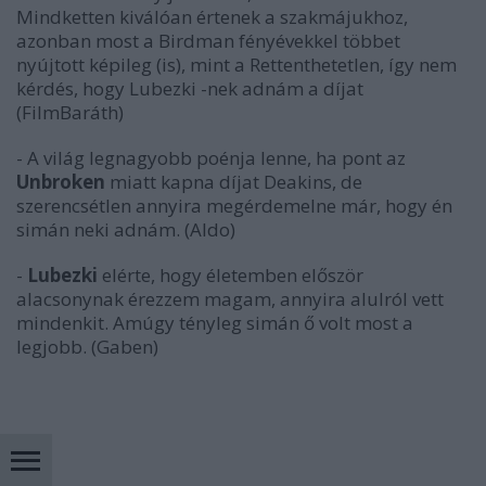
Mindketten kiválóan értenek a szakmájukhoz,
azonban most a Birdman fényévekkel többet
nyújtott képileg (is), mint a Rettenthetetlen, így nem
kérdés, hogy Lubezki -nek adnám a díjat
(FilmBaráth)
- A világ legnagyobb poénja lenne, ha pont az
Unbroken
miatt kapna díjat Deakins, de
szerencsétlen annyira megérdemelne már, hogy én
simán neki adnám. (Aldo)
-
Lubezki
elérte, hogy életemben először
alacsonynak érezzem magam, annyira alulról vett
mindenkit. Amúgy tényleg simán ő volt most a
legjobb. (Gaben)