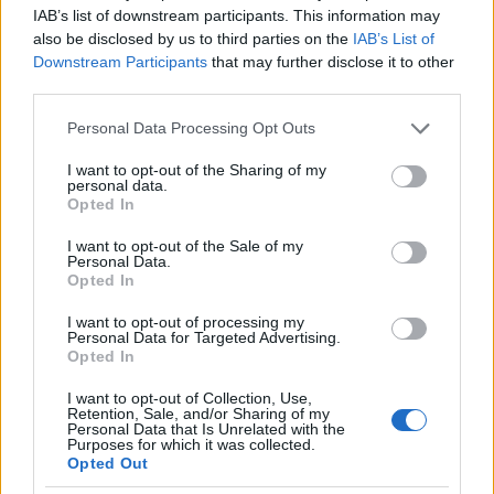
IAB’s list of downstream participants. This information may
szóval a maradékból én
Rosamund Pike
ot
also be disclosed by us to third parties on the
IAB’s List of
választanám. Cotillard is jó volt, de nem akarom,
Downstream Participants
that may further disclose it to other
hogy az a fos film elmondhassa magáról, hogy Oscar
third parties.
díjas. (Gaben)
Please note that this website/app uses one or more Google
Personal Data Processing Opt Outs
services and may gather and store information including but
not limited to your visit or usage behaviour. You may click to
I want to opt-out of the Sharing of my
personal data.
grant or deny consent to Google and its third-party tags to
Opted In
use your data for below specified purposes in below Google
consent section.
I want to opt-out of the Sale of my
Personal Data.
Opted In
I want to opt-out of processing my
Personal Data for Targeted Advertising.
Opted In
I want to opt-out of Collection, Use,
Retention, Sale, and/or Sharing of my
Personal Data that Is Unrelated with the
Purposes for which it was collected.
Legjobb férfi mellékszereplő
Opted Out