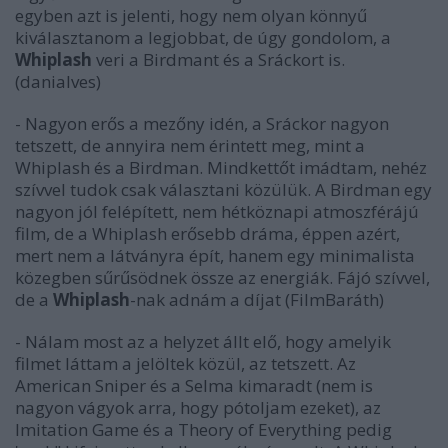
egyben azt is jelenti, hogy nem olyan könnyű
kiválasztanom a legjobbat, de úgy gondolom, a
Whiplash
veri a Birdmant és a Sráckort is.
(danialves)
- Nagyon erős a mezőny idén, a Sráckor nagyon
tetszett, de annyira nem érintett meg, mint a
Whiplash és a Birdman. Mindkettőt imádtam, nehéz
szívvel tudok csak választani közülük. A Birdman egy
nagyon jól felépített, nem hétköznapi atmoszférájú
film, de a Whiplash erősebb dráma, éppen azért,
mert nem a látványra épít, hanem egy minimalista
közegben sűrűsödnek össze az energiák. Fájó szívvel,
de a
Whiplash
-nak adnám a díjat (FilmBaráth)
- Nálam most az a helyzet állt elő, hogy amelyik
filmet láttam a jelöltek közül, az tetszett. Az
American Sniper és a Selma kimaradt (nem is
nagyon vágyok arra, hogy pótoljam ezeket), az
Imitation Game és a Theory of Everything pedig