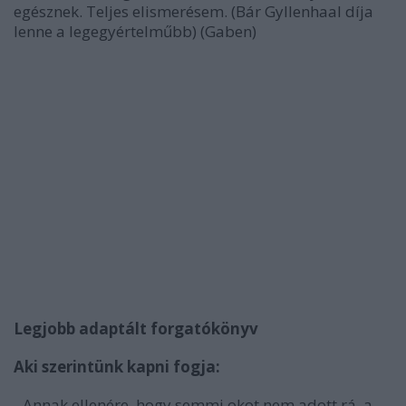
egésznek. Teljes elismerésem. (Bár Gyllenhaal díja
lenne a legegyértelműbb) (Gaben)
Legjobb adaptált forgatókönyv
Aki szerintünk kapni fogja:
- Annak ellenére, hogy semmi okot nem adott rá, a