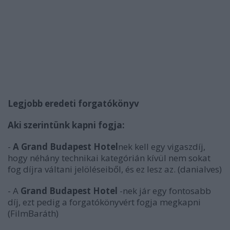
Legjobb eredeti forgatókönyv
Aki szerintünk kapni fogja:
-
A Grand Budapest Hotel
nek kell egy vigaszdíj,
hogy néhány technikai kategórián kívül nem sokat
fog díjra váltani jelöléseiből, és ez lesz az.
(danialves)
- A
Grand Budapest Hotel
-nek jár egy fontosabb
díj, ezt pedig a forgatókönyvért fogja megkapni
(FilmBaráth)