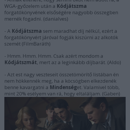
WGA-győzelem után a
Kódjátszma
forgatókönyvének elsőségére nagyobb összegben
mernék fogadni. (danialves)
- A
Kódjátszma
sem maradhat díj nélkül, ezért a
forgatókönyvért járóval fogják kiszúrni az alkotók
szemét (FilmBaráth)
- Hmm. Hmm. Hmm. Csak azért mondom a
Kódjátszmát
, mert az a leginkább díjbarát. (Aldo)
- Azt est nagy veszteseit összetömörítő listában én
nem hökkennék meg, ha a köcsögben elkezdenék
benne kavargatni a
Mindenség
et. Valamivel több,
mint 20% esélyem van rá, hogy eltaláljam. (Gaben)