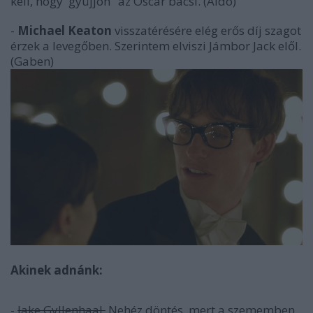
kell, hogy 'gyüjjön" az Oscar bácsi. (Aldo)
-
Michael Keaton
visszatérésére elég erős díj szagot
érzek a levegőben. Szerintem elviszi Jámbor Jack elől.
(Gaben)
Akinek adnánk:
-
Jake Gyllenhaal.
Nehéz döntés, mert a szememben