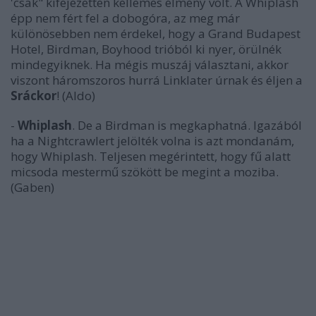
'csak" kifejezetten kellemes élmény volt. A Whiplash
épp nem fért fel a dobogóra, az meg már
különösebben nem érdekel, hogy a Grand Budapest
Hotel, Birdman, Boyhood trióból ki nyer, örülnék
mindegyiknek. Ha mégis muszáj választani, akkor
viszont háromszoros hurrá Linklater úrnak és éljen a
Sráckor
! (Aldo)
-
Whiplash
. De a Birdman is megkaphatná. Igazából
ha a Nightcrawlert jelölték volna is azt mondanám,
hogy Whiplash. Teljesen megérintett, hogy fű alatt
micsoda mestermű szökött be megint a moziba.
(Gaben)