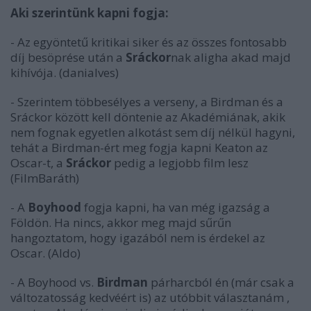
Aki szerintünk kapni fogja:
- Az egyöntetű kritikai siker és az összes fontosabb
díj besöprése után a
Sráckor
nak aligha akad majd
kihívója. (danialves)
- Szerintem többesélyes a verseny, a Birdman és a
Sráckor között kell döntenie az Akadémiának, akik
nem fognak egyetlen alkotást sem díj nélkül hagyni,
tehát a Birdman-ért meg fogja kapni Keaton az
Oscar-t, a
Sráckor
pedig a legjobb film lesz
(FilmBaráth)
- A
Boyhood
fogja kapni, ha van még igazság a
Földön. Ha nincs, akkor meg majd sűrűn
hangoztatom, hogy igazából nem is érdekel az
Oscar. (Aldo)
- A Boyhood vs.
Birdman
párharcból én (már csak a
változatosság kedvéért is) az utóbbit választanám ,