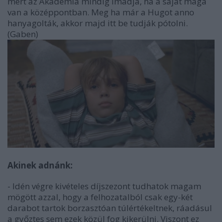
mert az Akadémia mindig imádja, ha a saját maga
van a középpontban. Meg ha már a Hugot anno
hanyagolták, akkor majd itt be tudják pótolni.
(Gaben)
Akinek adnánk:
- Idén végre kivételes díjszezont tudhatok magam
mögött azzal, hogy a felhozatalból csak egy-két
darabot tartok borzasztóan túlértékeltnek, ráadásul
a győztes sem ezek közül fog kikerülni. Viszont ez