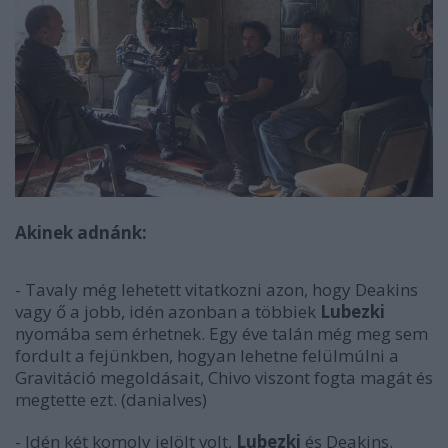
Akinek adnánk:
- Tavaly még lehetett vitatkozni azon, hogy Deakins
vagy ő a jobb, idén azonban a többiek
Lubezki
nyomába sem érhetnek. Egy éve talán még meg sem
fordult a fejünkben, hogyan lehetne felülmúlni a
Gravitáció megoldásait, Chivo viszont fogta magát és
megtette ezt. (danialves)
- Idén két komoly jelölt volt,
Lubezki
és Deakins.