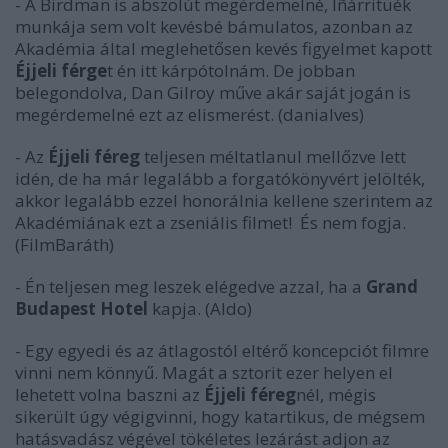
- A Birdman is abszolút megérdemelné, Iñárrituék
munkája sem volt kevésbé bámulatos, azonban az
Akadémia által meglehetősen kevés figyelmet kapott
Éjjeli férge
t én itt kárpótolnám. De jobban
belegondolva, Dan Gilroy műve akár saját jogán is
megérdemelné ezt az elismerést.
(danialves)
- Az
Éjjeli féreg
teljesen méltatlanul mellőzve lett
idén, de ha már legalább a forgatókönyvért jelölték,
akkor legalább ezzel honorálnia kellene szerintem az
Akadémiának ezt a zseniális filmet! És nem fogja.
(FilmBaráth)
- Én teljesen meg leszek elégedve azzal, ha a
Grand
Budapest Hotel
kapja. (Aldo)
- Egy egyedi és az átlagostól eltérő koncepciót filmre
vinni nem könnyű. Magát a sztorit ezer helyen el
lehetett volna baszni az
Éjjeli féreg
nél, mégis
sikerült úgy végigvinni, hogy katartikus, de mégsem
hatásvadász végével tökéletes lezárást adjon az