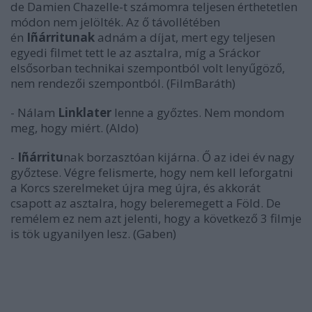
de Damien Chazelle-t számomra teljesen érthetetlen
módon nem jelölték. Az ő távollétében
én
Iñárritunak
adnám a díjat, mert egy teljesen
egyedi filmet tett le az asztalra, míg a Sráckor
elsősorban technikai szempontból volt lenyűgöző,
nem rendezői szempontból. (FilmBaráth)
- Nálam
Linklater
lenne a győztes. Nem mondom
meg, hogy miért. (Aldo)
-
Iñárritu
nak
borzasztóan kijárna. Ő az idei év nagy
győztese. Végre felismerte, hogy nem kell leforgatni
a Korcs szerelmeket újra meg újra, és akkorát
csapott az asztalra, hogy beleremegett a Föld. De
remélem ez nem azt jelenti, hogy a következő 3 filmje
is tök ugyanilyen lesz. (Gaben)