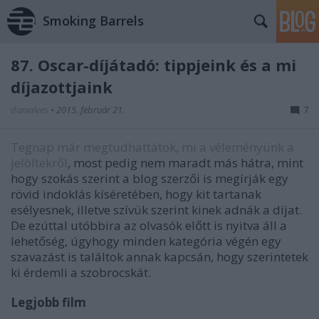
Smoking Barrels
87. Oscar-díjátadó: tippjeink és a mi
díjazottjaink
danialves
•
2015. február 21.
7
Tegnap már megtudhattátok, mi a véleményünk a
jelöltekről
, most pedig nem maradt más hátra, mint
hogy szokás szerint a blog szerzői is megírják egy
rövid indoklás kíséretében, hogy kit tartanak
esélyesnek, illetve szívük szerint kinek adnák a díjat.
De ezúttal utóbbira az olvasók előtt is nyitva áll a
lehetőség, úgyhogy minden kategória végén egy
szavazást is találtok annak kapcsán, hogy szerintetek
ki érdemli a szobrocskát.
Legjobb film