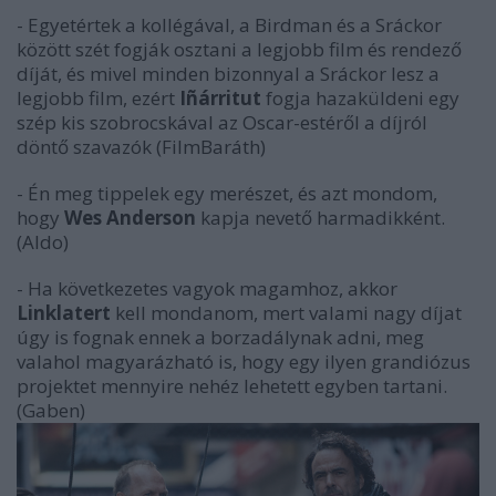
- Egyetértek a kollégával, a Birdman és a Sráckor
között szét fogják osztani a legjobb film és rendező
díját, és mivel minden bizonnyal a Sráckor lesz a
legjobb film, ezért
Iñárritut
fogja hazaküldeni egy
szép kis szobrocskával az Oscar-estéről a díjról
döntő szavazók (FilmBaráth)
- Én meg tippelek egy merészet, és azt mondom,
hogy
Wes Anderson
kapja nevető harmadikként.
(Aldo)
- Ha következetes vagyok magamhoz, akkor
Linklatert
kell mondanom, mert valami nagy díjat
úgy is fognak ennek a borzadálynak adni, meg
valahol magyarázható is, hogy egy ilyen grandiózus
projektet mennyire nehéz lehetett egyben tartani.
(Gaben)