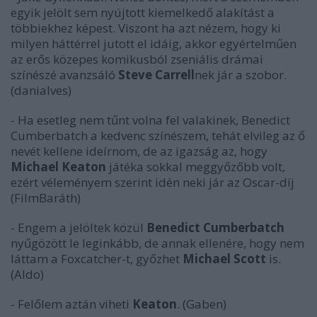
egyik jelölt sem nyújtott kiemelkedő alakítást a
többiekhez képest. Viszont ha azt nézem, hogy ki
milyen háttérrel jutott el idáig, akkor egyértelműen
az erős közepes komikusból zseniális drámai
színészé avanzsáló
Steve Carrell
nek jár a szobor.
(danialves)
- Ha esetleg nem tűnt volna fel valakinek, Benedict
Cumberbatch a kedvenc színészem, tehát elvileg az ő
nevét kellene ideírnom, de az igazság az, hogy
Michael Keaton
játéka sokkal meggyőzőbb volt,
ezért véleményem szerint idén neki jár az Oscar-díj
(FilmBaráth)
- Engem a jelöltek közül
Benedict Cumberbatch
nyűgözött le leginkább, de annak ellenére, hogy nem
láttam a Foxcatcher-t, győzhet
Michael Scott
is.
(Aldo)
- Felőlem aztán viheti
Keaton
. (Gaben)