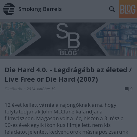
Smoking Barrels
Die Hard 4.0. - Legdrágább az életed /
Live Free or Die Hard (2007)
FilmBaráth
•
2014. október 19.
9
12 évet kellett várnia a rajongóknak arra, hogy
folytatódjanak John McClane kalandjai a
filmvásznon. Magasan volt a léc, hiszen a 3. rész a
90-es évek egyik ikonikus filmje lett, nem kis
feladatot jelentett kedvenc örök másnapos zsarunk