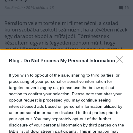
FilmBaráth
•
2014. október 18.
16
Rémálom velem történelmi filmet nézni, a család
külön szobába szokott száműzni, ha a tévében nézek
egy darabot ebből a műfajból. Történésznek
készültem ugyanis (egyetlen ponton múlt, hogy
mégis közgazdász lett belőlem), és nagyon rosszul
viselem (=látványosan hisztizni…
Blog -
Do Not Process My Personal Information
Bizonyíték / Proof (1991)
If you wish to opt-out of the sale, sharing to third parties, or
FilmBaráth
•
2014. október 18.
0
processing of your personal or sensitive information for
targeted advertising by us, please use the below opt-out
section to confirm your selection. Please note that after your
Imádok olyan filmeket nézni, amelyekben olyan
opt-out request is processed you may continue seeing
színészek játszanak, akik azóta híresek lettek, de a
interest-based ads based on personal information utilized by
forgatás idején a kutya sem ismerte őket. Azért
us or personal information disclosed to third parties prior to
érdemes ilyen - általában nem túl ismert -
your opt-out. You may separately opt-out of the further
alkotásokra rászánni az időt, mert tökéletesen
disclosure of your personal information by third parties on the
lemérhető a segítségükkel, hogy az…
IAB’s list of downstream participants. This information may