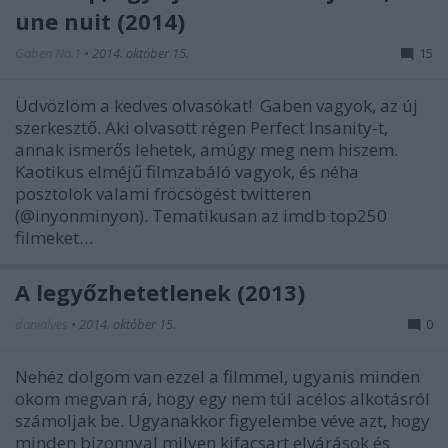
une nuit (2014)
Gaben No.1
•
2014. október 15.
15
Üdvözlöm a kedves olvasókat! Gaben vagyok, az új
szerkesztő. Aki olvasott régen Perfect Insanity-t,
annak ismerős lehetek, amúgy meg nem hiszem.
Kaotikus elméjű filmzabáló vagyok, és néha
posztolok valami fröcsögést twitteren
(@inyonminyon). Tematikusan az imdb top250
filmeket…
A legyőzhetetlenek (2013)
danialves
•
2014. október 15.
0
Nehéz dolgom van ezzel a filmmel, ugyanis minden
okom megvan rá, hogy egy nem túl acélos alkotásról
számoljak be. Ugyanakkor figyelembe véve azt, hogy
minden bizonnyal milyen kifacsart elvárások és