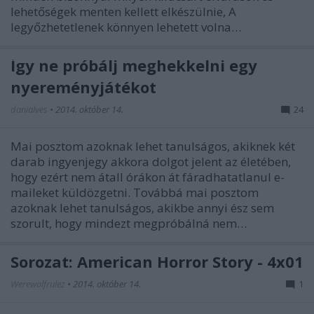
lehetőségek menten kellett elkészülnie, A
legyőzhetetlenek könnyen lehetett volna…
Így ne próbálj meghekkelni egy
nyereményjátékot
danialves
•
2014. október 14.
24
Mai posztom azoknak lehet tanulságos, akiknek két
darab ingyenjegy akkora dolgot jelent az életében,
hogy ezért nem átall órákon át fáradhatatlanul e-
maileket küldözgetni. Továbbá mai posztom
azoknak lehet tanulságos, akikbe annyi ész sem
szorult, hogy mindezt megpróbálná nem…
Sorozat: American Horror Story - 4x01
Werewolfrulez
•
2014. október 14.
1