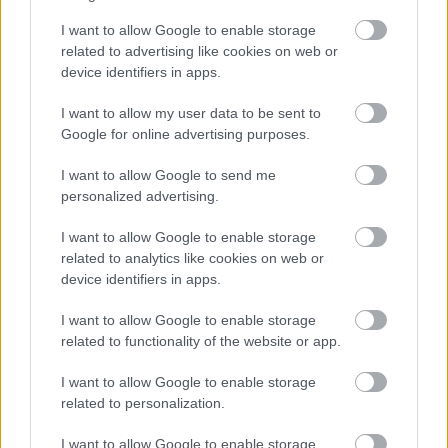
érdekes szereplője, máris elmondom miért.
Bevallom, hogy sokáig én magam sem kedveltem őt
I want to allow Google to enable storage
és hosszú ideig próbáltam elkerülni a…
related to advertising like cookies on web or
device identifiers in apps.
"A film készen van és baszott jó lett"
I want to allow my user data to be sent to
- Argo 2 sajtótájékoztató
Google for online advertising purposes.
danialves
•
2014. október 17.
10
I want to allow Google to send me
personalized advertising.
Ezekkel a szavakkal foglalta össze röviden és
I want to allow Google to enable storage
tömören Árpa Attila az Argo 2 jelenlegi helyzetét.
related to analytics like cookies on web or
Amely helyzet azért ettől egy fokkal bonyolultabb,
device identifiers in apps.
többek között ennek miértjeiről és mikéntjeiről is
esett szó a tegnap megejtett sajtótájékoztatón. A
I want to allow Google to enable storage
legfontosabb információ…
related to functionality of the website or app.
Drága Elza! (2014)
I want to allow Google to enable storage
related to personalization.
danialves
•
2014. október 16.
19
I want to allow Google to enable storage