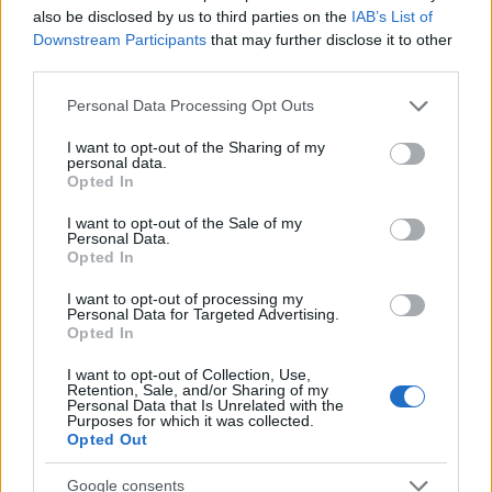
also be disclosed by us to third parties on the
IAB’s List of
Downstream Participants
that may further disclose it to other
Senki szigete (2014)
third parties.
danialves
•
2014. október 17.
0
Please note that this website/app uses one or more Google
Personal Data Processing Opt Outs
services and may gather and store information including but
A Senki szigete az egyik legnagyobb sötét ló volt a
not limited to your visit or usage behaviour. You may click to
I want to opt-out of the Sharing of my
számomra az idei év magyar filmterméséből.
personal data.
grant or deny consent to Google and its third-party tags to
Opted In
Egyrészt ezt az alkotást nem előzte meg semmilyen
use your data for below specified purposes in below Google
fesztiválvisszhang, másrészt mindezek mellé sikerült
consent section.
I want to opt-out of the Sale of my
egy olyan semmitmondó előzetest összehozniuk az
Personal Data.
Opted In
alkotóknak, hogy az alapján…
I want to opt-out of processing my
Personal Data for Targeted Advertising.
A 10 legjobb Brad Pitt-film
Opted In
NY124
•
2014. október 17.
62
I want to opt-out of Collection, Use,
Retention, Sale, and/or Sharing of my
Personal Data that Is Unrelated with the
Purposes for which it was collected.
A Fury érkezése kapcsán úgy gondolom, hogy
Opted Out
aktuális kitárgyalni a címben említett témát. Brad
Pitt a mai amerikai filmipar egyik meglehetősen
Google consents