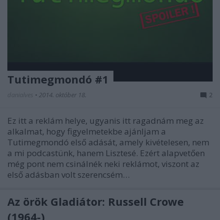
Tutimegmondó #1
danialves
•
2014. október 18.
2
Ez itt a reklám helye, ugyanis itt ragadnám meg az
alkalmat, hogy figyelmetekbe ajánljam a
Tutimegmondó első adását, amely kivételesen, nem
a mi podcastünk, hanem Lisztesé. Ezért alapvetően
még pont nem csinálnék neki reklámot, viszont az
első adásban volt szerencsém…
Az örök Gladiátor: Russell Crowe
(1964-)