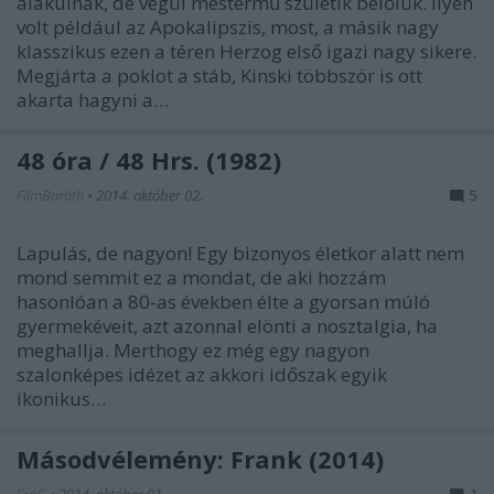
alakulnak, de végül mestermű születik belőlük. Ilyen
volt például az Apokalipszis, most, a másik nagy
klasszikus ezen a téren Herzog első igazi nagy sikere.
Megjárta a poklot a stáb, Kinski többször is ott
akarta hagyni a…
48 óra / 48 Hrs. (1982)
FilmBaráth
•
2014. október 02.
5
Lapulás, de nagyon! Egy bizonyos életkor alatt nem
mond semmit ez a mondat, de aki hozzám
hasonlóan a 80-as években élte a gyorsan múló
gyermekéveit, azt azonnal elönti a nosztalgia, ha
meghallja. Merthogy ez még egy nagyon
szalonképes idézet az akkori időszak egyik
ikonikus…
Másodvélemény: Frank (2014)
FroG
•
2014. október 01.
1