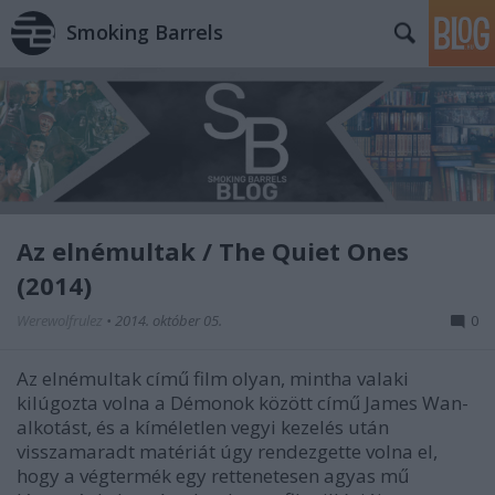
Smoking Barrels
Az elnémultak / The Quiet Ones
(2014)
Werewolfrulez
•
2014. október 05.
0
Az elnémultak című film olyan, mintha valaki
kilúgozta volna a Démonok között című James Wan-
alkotást, és a kíméletlen vegyi kezelés után
visszamaradt matériát úgy rendezgette volna el,
hogy a végtermék egy rettenetesen agyas mű