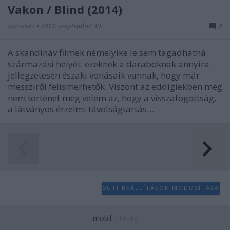
Vakon / Blind (2014)
danialves
•
2014. szeptember 30.
2
A skandináv filmek némelyike le sem tagadhatná
származási helyét: ezeknek a daraboknak annyira
jellegzetesen északi vonásaik vannak, hogy már
messziről felismerhetők. Viszont az eddigiekben még
nem történet meg velem az, hogy a visszafogottság,
a látványos érzelmi távolságtartás…
SÜTI BEÁLLÍTÁSOK MÓDOSÍTÁSA
mobil
|
teljes