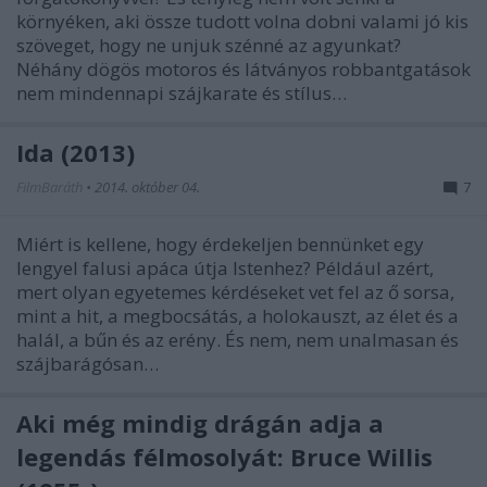
környéken, aki össze tudott volna dobni valami jó kis
szöveget, hogy ne unjuk szénné az agyunkat?
Néhány dögös motoros és látványos robbantgatások
nem mindennapi szájkarate és stílus…
Ida (2013)
FilmBaráth
•
2014. október 04.
7
Miért is kellene, hogy érdekeljen bennünket egy
lengyel falusi apáca útja Istenhez? Például azért,
mert olyan egyetemes kérdéseket vet fel az ő sorsa,
mint a hit, a megbocsátás, a holokauszt, az élet és a
halál, a bűn és az erény. És nem, nem unalmasan és
szájbarágósan…
Aki még mindig drágán adja a
legendás félmosolyát: Bruce Willis