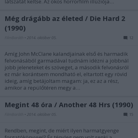
látszatát keltse. Az okos horrorfilm illúziója…
Még drágább az életed / Die Hard 2
(1990)
FilmBaráth
•
2014. október 05.
12
Amíg John McClane kalandjainak első és harmadik
felvonásából garmadával tudnám idézni a jobbnál
jobb jeleneteket és szöveget, a második felvonásról
ez már korántsem mondható el, eltartott egy rövid
ideig, amíg betájoltam magam: ja, ez az a rész,
amikor a repülőtéren megy a…
Megint 48 óra / Another 48 Hrs (1990)
FilmBaráth
•
2014. október 05.
15
Rendben, megint, de miért ilyen harmatgyenge
forgatókönyvvel? És tényleg nem volt senki a