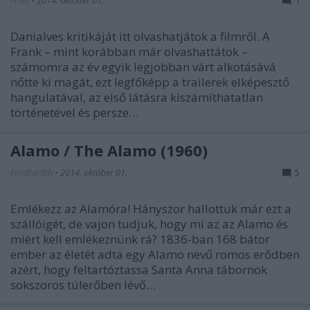
Danialves kritikáját itt olvashatjátok a filmről. A
Frank – mint korábban már olvashattátok –
számomra az év egyik legjobban várt alkotásává
nőtte ki magát, ezt legfőképp a trailerek elképesztő
hangulatával, az első látásra kiszámíthatatlan
történetével és persze…
Alamo / The Alamo (1960)
FilmBaráth
•
2014. október 01.
5
Emlékezz az Alamóra! Hányszor hallottuk már ezt a
szállóigét, de vajon tudjuk, hogy mi az az Alamo és
miért kell emlékeznünk rá? 1836-ban 168 bátor
ember az életét adta egy Alamo nevű romos erődben
azért, hogy feltartóztassa Santa Anna tábornok
sokszoros túlerőben lévő…