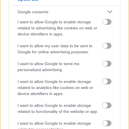
Google consents
I want to allow Google to enable storage
related to advertising like cookies on web or
device identifiers in apps.
I want to allow my user data to be sent to
Google for online advertising purposes.
I want to allow Google to send me
Az útvesztő / The Maze Runner
personalized advertising.
(2014)
I want to allow Google to enable storage
danialves
•
2014. október 03.
6
related to analytics like cookies on web or
device identifiers in apps.
Meglehetősen bizalmatlanul kell lassan szemlélem
bármilyen tinifilmet, mert sajnos, mint minden
I want to allow Google to enable storage
related to functionality of the website or app.
filmes divattermékre, erre is erősen rátelepedett a
lélektelen pénzhajhászás. És őszintén szólva Az
I want to allow Google to enable storage
útvesztő csak egy újabb darabnak tűnt a