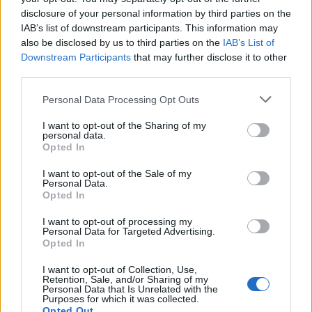
háttér mögötte elegendő lenne egy minőségi
disclosure of your personal information by third parties on the
alkotáshoz, azonban látszólag saját…
IAB’s list of downstream participants. This information may
also be disclosed by us to third parties on the
IAB’s List of
Downstream Participants
that may further disclose it to other
10+1 40 alatti rendező, akire oda kell
third parties.
figyelni
Please note that this website/app uses one or more Google
Personal Data Processing Opt Outs
services and may gather and store information including but
FroG
•
2014. október 03.
11
not limited to your visit or usage behaviour. You may click to
I want to opt-out of the Sharing of my
personal data.
grant or deny consent to Google and its third-party tags to
Opted In
A filmvilágban mindig is voltak, sőt lesznek is olyan
use your data for below specified purposes in below Google
rendezők, akik fiatalkoruk ellenére teljesen kiforrott
consent section.
I want to opt-out of the Sale of my
és maradandó alkotásokat tudtak letenni az
Personal Data.
asztalra. Az alább található listánkon korunk olyan
Opted In
fiatal direktorairól olvashattok, akik nem csak a
I want to opt-out of processing my
múltban örvendeztettek meg…
Personal Data for Targeted Advertising.
Opted In
I want to opt-out of Collection, Use,
Retention, Sale, and/or Sharing of my
Personal Data that Is Unrelated with the
Purposes for which it was collected.
Opted Out