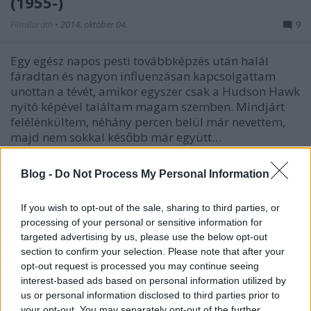
(1955-)
FilmBaráth
•
2014. október 04.
9
Egy egész napos pesti továbbképzés után halál
fáradtan és nagyon influenzásan kapcsolgattam
unottan a tévét, amikor egyszer csak a Hudson Hawk
nyitó képével találtam magam szemben. Mindjárt
felélénkültem, néhány percen belül már nevettem,
majd nem sokkal később már együtt…
Embert ölni / Matar a un hombre
Blog -
Do Not Process My Personal Information
(2014)
If you wish to opt-out of the sale, sharing to third parties, or
danialves
•
2014. október 04.
0
processing of your personal or sensitive information for
targeted advertising by us, please use the below opt-out
section to confirm your selection. Please note that after your
Szomorúan jelenthetem be, hogy sikeresen
opt-out request is processed you may continue seeing
megtaláltam az idei év jó eséllyel legfeleslegesebb
interest-based ads based on personal information utilized by
filmjét. De nem a legrosszabbat. Ebben a darabban
us or personal information disclosed to third parties prior to
ugyanis az a borzasztóan idegesítő, hogy a szakmai
your opt-out. You may separately opt-out of the further