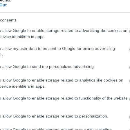
Out
A védelmező / The
Equalizer (2014)
consents
Alapvetően kevés ifjú titán igyekszik
o allow Google to enable storage related to advertising like cookies on
helyreállítani az akciófilmek megtépázott
evice identifiers in apps.
méltóságát, néhány Gareth Evans-
típusú zseni helyett így kénytelenek
o allow my user data to be sent to Google for online advertising
vagyunk a rutinosabb alkotókra figyelni
s.
(már persze amikor éppen nem okoznak
ők sem csalódást). Így aztán a
to allow Google to send me personalized advertising.
Greegrass-Damon…
7
komment
Tovább
o allow Google to enable storage related to analytics like cookies on
evice identifiers in apps.
o allow Google to enable storage related to functionality of the website
2014. szeptember 19.
írta:
danialves
Az igazi 10 legjobb
o allow Google to enable storage related to personalization.
akciófilm a 2000-es
o allow Google to enable storage related to security, including