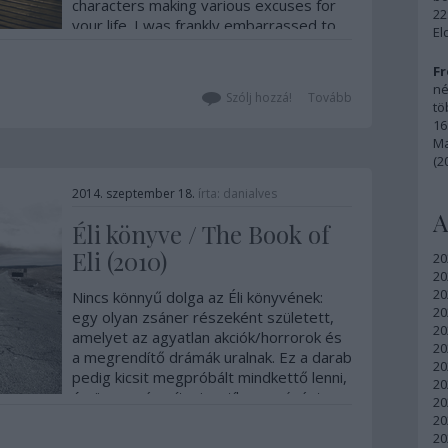
characters making various excuses for
22
your life. I was frankly embarrassed to
El
read it. Nem tudom…
Fr
né
Szólj hozzá!
Tovább
tö
16
Ma
(2
2014. szeptember 18.
írta:
danialves
A
Éli könyve / The Book of
Eli (2010)
20
20
20
Nincs könnyű dolga az Éli könyvének:
20
egy olyan zsáner részeként született,
20
amelyet az agyatlan akciók/horrorok és
20
a megrendítő drámák uralnak. Ez a darab
20
pedig kicsit megpróbált mindkettő lenni,
20
és összepárosítani a stílusos zúzást
20
komoly üzenetekkel. Elsősorban ez is…
20
20