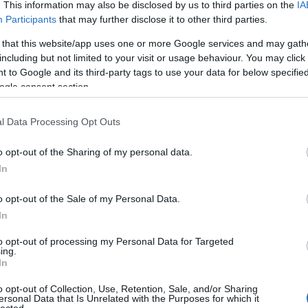
. This information may also be disclosed by us to third parties on the
IA
az…
A
Participants
that may further disclose it to other third parties.
n
 that this website/app uses one or more Google services and may gath
2014. szeptember 20.
írta:
FilmBaráth
including but not limited to your visit or usage behaviour. You may click 
Bo
 to Google and its third-party tags to use your data for below specifi
Az ő neve Craig. Daniel
Da
ogle consent section.
Fi
Craig (1968-)
Fi
Fi
l Data Processing Opt Outs
Soha nem látott felháborodási hullám
Fi
söpört végig a Bond-rajongók soraiban,
Li
Ma
amikor kiderült, hogy a baltával
o opt-out of the Sharing of my personal data.
Mo
metszett arcú színész fogja váltani
In
Né
Pierce Brosnan-t őfelsége legszexisebb
Po
ügynökének a szerepében. Én már csak
o opt-out of the Sale of my Personal Data.
Su
tudom, hiszen én sem voltam
Tr
In
elragadtatva a…
Ju
8
komment
Tovább
to opt-out of processing my Personal Data for Targeted
ing.
A
In
o opt-out of Collection, Use, Retention, Sale, and/or Sharing
ersonal Data that Is Unrelated with the Purposes for which it
2014. szeptember 20.
írta:
danialves
lected.