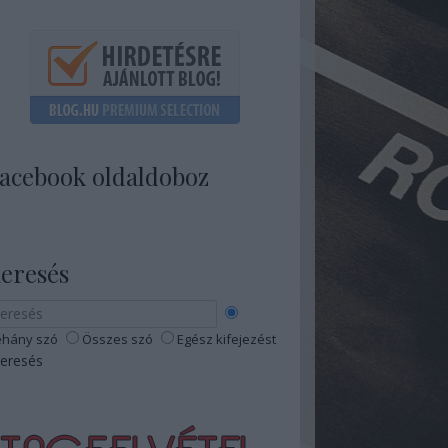
acebook oldaldoboz
eresés
hány szó
Összes szó
Egész kifejezést