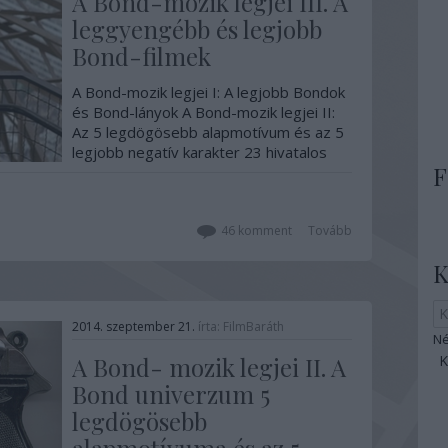
A Bond-mozik legjei III. A
leggyengébb és legjobb
Bond-filmek
A Bond-mozik legjei I: A legjobb Bondok
és Bond-lányok A Bond-mozik legjei II:
Az 5 legdögösebb alapmotívum és az 5
legjobb negatív karakter 23 hivatalos
F
Bond film készült el eddig, ezek között
vannak jók, rosszak és közepesek is.
Habár nagy általánosságban tartotta a
jó szintet…
46
komment
Tovább
K
2014. szeptember 21.
írta:
FilmBaráth
Né
A Bond- mozik legjei II. A
Bond univerzum 5
legdögösebb