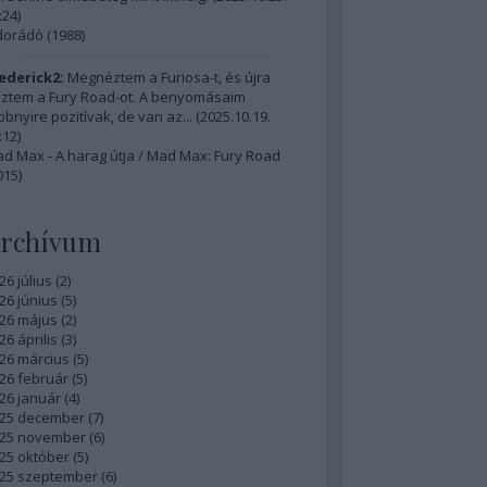
:24
)
dorádó (1988)
ederick2:
Megnéztem a Furiosa-t, és újra
ztem a Fury Road-ot. A benyomásaim
bbnyire pozitívak, de van az...
(
2025.10.19.
:12
)
d Max - A harag útja / Mad Max: Fury Road
015)
rchívum
26 július
(
2
)
26 június
(
5
)
26 május
(
2
)
26 április
(
3
)
26 március
(
5
)
26 február
(
5
)
26 január
(
4
)
25 december
(
7
)
25 november
(
6
)
25 október
(
5
)
25 szeptember
(
6
)