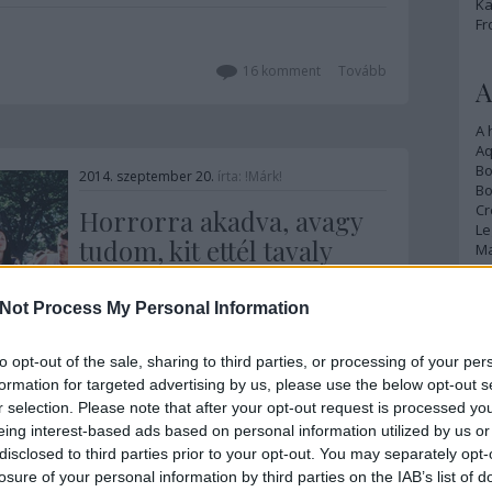
Ka
van, pedig már túl van az ötödik X-en.
Fr
Bizony, az első film, a Dr. No 1962-ben
készült, az eddigi utolsó 2012-ben, és
egyáltalán…
16
komment
Tovább
A
A 
A
Bo
2014. szeptember 20.
írta:
!Márk!
Bo
Cr
Horrorra akadva, avagy
Le
tudom, kit ettél tavaly
Ma
nyárson / Scary Movie
(2000)
Not Process My Personal Information
A
p
A tavalyi, botrányosan rossz ötödik és a
to opt-out of the sale, sharing to third parties, or processing of your per
szintén gyengébb negyedik rész miatt
An
formation for targeted advertising by us, please use the below opt-out s
ma már az emberek inkább a
Di
r selection. Please note that after your opt-out request is processed y
szitkozódás keretei között veszik elő a
Eg
eing interest-based ads based on personal information utilized by us or
Horrorra akadva kifejezést. Pedig az
N
disclosed to third parties prior to your opt-out. You may separately opt-
újabb generáció egyik kultikussá vált
Ör
13
komment
Tovább
losure of your personal information by third parties on the IAB’s list of
vígjátéka nem ezt érdemelné. És bizony,