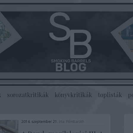
k
sorozatkritikák
könyvkritikák
toplisták
p
2014. szeptember 21.
írta:
FilmBaráth