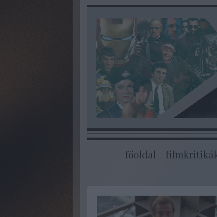
főoldal
filmkritiká