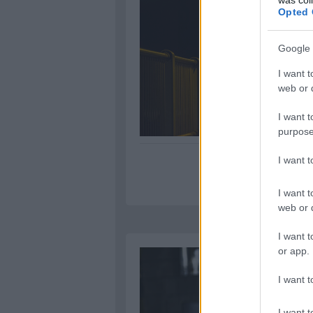
Opted 
Google 
I want t
web or d
I want t
purpose
I want 
I want t
web or d
I want t
or app.
I want t
I want t