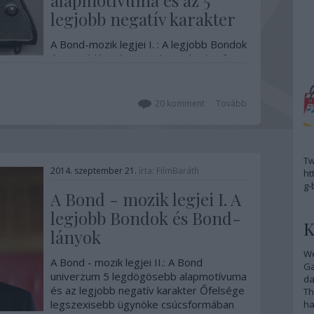
alapmotívuma és az 5
legjobb negatív karakter
A Bond-mozik legjei I. : A legjobb Bondok
és Bond-lányok A Bond-moziknak stílusa
van, és a luxus életérzésen túl vannak
olyan állandó motívumok, amelyek nélkül
nincs meg az a bizonyos feeling, amit
20
komment
Tovább
elvárunk a filmtől. Hiába telt el sok
évtized a D. No óta, változott
rengeteget a…
Tw
2014. szeptember 21.
írta:
FilmBaráth
ht
g-
A Bond - mozik legjei I. A
legjobb Bondok és Bond-
K
lányok
We
A Bond - mozik legjei II.: A Bond
G
univerzum 5 legdögösebb alapmotívuma
da
és az legjobb negatív karakter Őfelsége
Th
legszexisebb ügynöke csúcsformában
ha