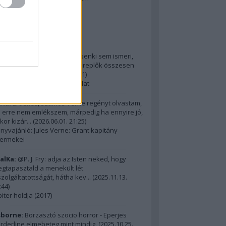
2014 ComingSoon - 5. rész
riss topikok
ria:
@Alick: Az Őslakót kb. senki sem ismeri,
dig hatalmas film, az itt szereplők összesen
m érnek ...
(
2026.06.01. 21:31
)
15 legnagyobb filmes fordulat
ria:
Érdekes, számos Verne regényt olvastam,
 erre nem emlékszem, márpedig ha ennyire jó,
kor kizár...
(
2026.06.01. 21:25
)
nyvajánló: Jules Verne: Grant kapitány
ermekei
alKa:
@P. J. Fry: adja az Isten neked, hogy
gtapasztald a menekült lét
szolgáltatottságát, hátha kev...
(
2025.11.13.
:44
)
piter holdja (2017)
borne:
Borzasztó szocio horror - Eperjes
rderline elmebeteg mint mindig.
(
2025.10.25.