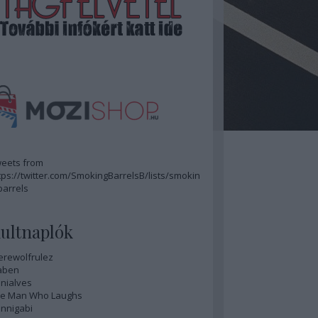
eets from
tps://twitter.com/SmokingBarrelsB/lists/smokin
barrels
ultnaplók
rewolfrulez
aben
nialves
e Man Who Laughs
nnigabi