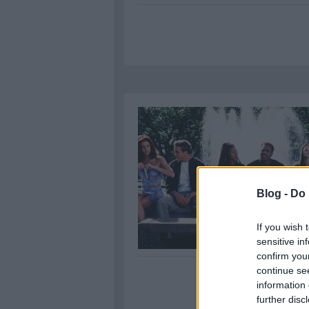
Blog -
Do 
If you wish 
sensitive in
confirm you
continue se
information 
further disc