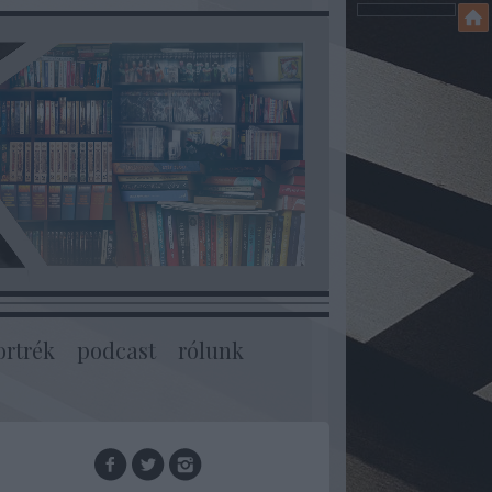
ortrék
podcast
rólunk