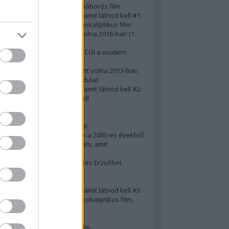
A 10 legjobb második világháborús film
50 posztapokaliptikus film, amit látnod kell #1:
A 10 legkreatívabb posztapokaliptikus film
20 film, amit látnod kellett volna 2016-ban (1.
rész)
Ezért néz ki borzasztóan a CGI a modern
filmekben (is)
15(+1) film, amit látnod kellett volna 2013-ban
A 15 legnagyobb filmes fordulat
50 posztapokaliptikus film, amit látnod kell #2:
10 zombifilm, amit látnod kell
A 10 legjobb gengszterfilm
A 10 legjobb Brad Pitt-film
A 10 legjobb Mel Gibson-film
Az igazi 10 legjobb akciófilm a 2000-es évekből
10 iszonyatos magyar filmcím, amit
megúsztunk 2016-ban
Könyvkritika: Brigitte Hamann: Erzsébet
királyné (2019)
A 10 legjobb Al Pacino - film
50 posztapokaliptikus film, amit látnod kell #3:
10 (nem is annyira) posztapokaliptikus film,
amit látnod kell
10 alulértékelt film - 2. rész
A 10 legjobb Matt Damon-film