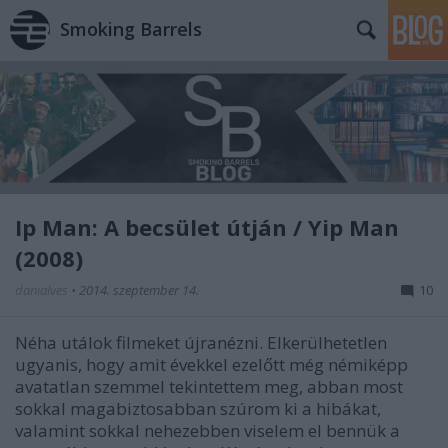
Smoking Barrels
Ip Man: A becsület útján / Yip Man
(2008)
danialves
•
2014. szeptember 14.
10
Néha utálok filmeket újranézni. Elkerülhetetlen
ugyanis, hogy amit évekkel ezelőtt még némiképp
avatatlan szemmel tekintettem meg, abban most
sokkal magabiztosabban szúrom ki a hibákat,
valamint sokkal nehezebben viselem el bennük a