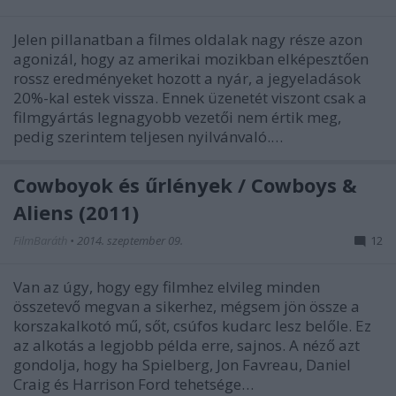
Jelen pillanatban a filmes oldalak nagy része azon
agonizál, hogy az amerikai mozikban elképesztően
rossz eredményeket hozott a nyár, a jegyeladások
20%-kal estek vissza. Ennek üzenetét viszont csak a
filmgyártás legnagyobb vezetői nem értik meg,
pedig szerintem teljesen nyilvánvaló.…
Cowboyok és űrlények / Cowboys &
Aliens (2011)
FilmBaráth
•
2014. szeptember 09.
12
Van az úgy, hogy egy filmhez elvileg minden
összetevő megvan a sikerhez, mégsem jön össze a
korszakalkotó mű, sőt, csúfos kudarc lesz belőle. Ez
az alkotás a legjobb példa erre, sajnos. A néző azt
gondolja, hogy ha Spielberg, Jon Favreau, Daniel
Craig és Harrison Ford tehetsége…