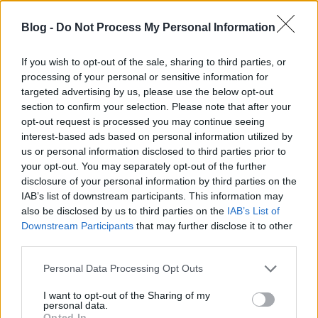
FroG
•
2014. szeptember 13.
0
Blog -
Do Not Process My Personal Information
A film megtekintésére a Jameson CineFesten volt
If you wish to opt-out of the sale, sharing to third parties, or
lehetőségünk! Az öregedés éppúgy az emberi lét
processing of your personal or sensitive information for
elkerülhetetlen velejárója, akárcsak a halál, azonban
targeted advertising by us, please use the below opt-out
mint utóbbi esetében, úgy előbbinél is fontos az,
section to confirm your selection. Please note that after your
hogy hogyan éljük meg, fogadjuk el a
opt-out request is processed you may continue seeing
megmásíthatatlant. A Land Ho! erre a…
interest-based ads based on personal information utilized by
us or personal information disclosed to third parties prior to
your opt-out. You may separately opt-out of the further
Dark City (1998)
disclosure of your personal information by third parties on the
Werewolfrulez
•
2014. szeptember 13.
19
IAB’s list of downstream participants. This information may
also be disclosed by us to third parties on the
IAB’s List of
Downstream Participants
that may further disclose it to other
1998 decemberében járunk. Általános iskolás fejjel
third parties.
egy különösen hideg péntek estén az éppen
szalagavatóra igyekvő nagybácsimmal vitettem át
Please note that this website/app uses one or more Google
Personal Data Processing Opt Outs
magamat a szülővárosom másik szegletébe, hogy a
services and may gather and store information including but
takaréklángon üzemelő helyi moziban
not limited to your visit or usage behaviour. You may click to
I want to opt-out of the Sharing of my
personal data.
megtekinthessem A filmet. Azt az alkotást, aminek…
grant or deny consent to Google and its third-party tags to
Opted In