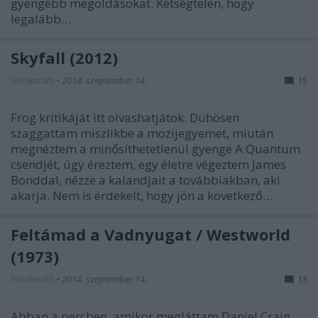
gyengébb megoldásokat. Kétségtelen, hogy
legalább…
Skyfall (2012)
FilmBaráth
•
2014. szeptember 14.
15
Frog kritikáját itt olvashatjátok. Dühösen
szaggattam miszlikbe a mozijegyemet, miután
megnéztem a minősíthetetlenül gyenge A Quantum
csendjét, úgy éreztem, egy életre végeztem James
Bonddal, nézze a kalandjait a továbbiakban, aki
akarja. Nem is érdekelt, hogy jön a következő…
Feltámad a Vadnyugat / Westworld
(1973)
FilmBaráth
•
2014. szeptember 14.
13
Abban a percben, amikor megláttam Daniel Craig