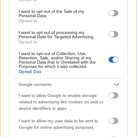
use your data for below specified purposes in below Google
consent section.
I want to opt-out of the Sale of my
Personal Data.
A 10 legjobb Clint Eastwood - film
Opted In
FilmBaráth
•
2014. szeptember 12.
33
I want to opt-out of processing my
Personal Data for Targeted Advertising.
Opted In
Manapság naponta születnek sztárok, megjegyezni
is képtelenség - és nem is érdemes - a közepes filmek
I want to opt-out of Collection, Use,
még közepesebb szereplőit (tisztelet a kivételnek
Retention, Sale, and/or Sharing of my
Personal Data that Is Unrelated with the
természetesen). Látszólag dübörög a filmipar,
Purposes for which it was collected.
valójában erősen stagnál, egymást érik a puccos
Opted Out
premierek, de egyre kevesebb…
Google consents
Utóélet (2014)
I want to allow Google to enable storage
related to advertising like cookies on web or
danialves
•
2014. szeptember 12.
0
device identifiers in apps.
Én magam is meglepődtem, hogy a Fehér isten nem
I want to allow my user data to be sent to
vette el a kedvem örökre, de legalábbis huzamosabb
Google for online advertising purposes.
időre attól, hogy magyar filmeket nézzek. Sőt,