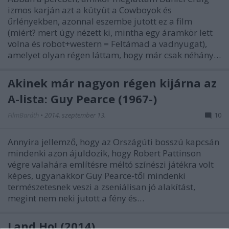
izmos karján azt a kütyüt a Cowboyok és
űrlényekben, azonnal eszembe jutott ez a film
(miért? mert úgy nézett ki, mintha egy áramkör lett
volna és robot+western = Feltámad a vadnyugat),
amelyet olyan régen láttam, hogy már csak néhány…
Akinek már nagyon régen kijárna az
A-lista: Guy Pearce (1967-)
FilmBaráth
•
2014. szeptember 13.
10
Annyira jellemző, hogy az Országúti bosszú kapcsán
mindenki azon ájuldozik, hogy Robert Pattinson
végre valahára említésre méltó színészi játékra volt
képes, ugyanakkor Guy Pearce-től mindenki
természetesnek veszi a zseniálisan jó alakítást,
megint nem neki jutott a fény és…
Land Ho! (2014)