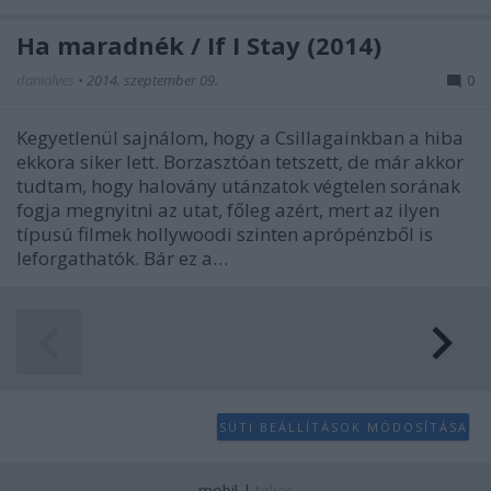
Ha maradnék / If I Stay (2014)
danialves
•
2014. szeptember 09.
0
Kegyetlenül sajnálom, hogy a Csillagainkban a hiba
ekkora siker lett. Borzasztóan tetszett, de már akkor
tudtam, hogy halovány utánzatok végtelen sorának
fogja megnyitni az utat, főleg azért, mert az ilyen
típusú filmek hollywoodi szinten aprópénzből is
leforgathatók. Bár ez a…
SÜTI BEÁLLÍTÁSOK MÓDOSÍTÁSA
mobil
|
teljes