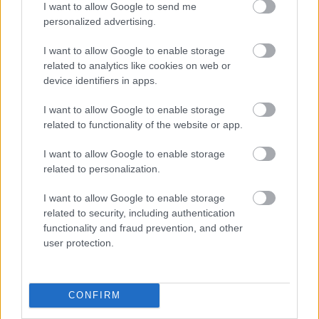
kifejezetten vártam (és várom) az ősszel érkező
I want to allow Google to send me
magyar alkotásokat, amelyek sorát az Utóélet
personalized advertising.
nyitotta. Méghozzá igencsak…
I want to allow Google to enable storage
related to analytics like cookies on web or
The Signal (2014)
device identifiers in apps.
danialves
•
2014. szeptember 11.
22
I want to allow Google to enable storage
related to functionality of the website or app.
William Eubank mondhatni, olyat csinált, mint még
senki más előtte: fogott egy kis költségvetésű sci-fit,
I want to allow Google to enable storage
és éppen ellenkezőleg forgatta le, mint ahogy
related to personalization.
mindenki más várta volna. Ugyanis a történet és a
I want to allow Google to enable storage
büdzsé ismeretében velem együtt minden néző
related to security, including authentication
valószínűleg egy ambiciózus…
functionality and fraud prevention, and other
user protection.
Az emlékek őre / The Giver (2014)
!Márk!
•
2014. szeptember 11.
0
CONFIRM
A képregényfilmek mellett a tiniknek készült