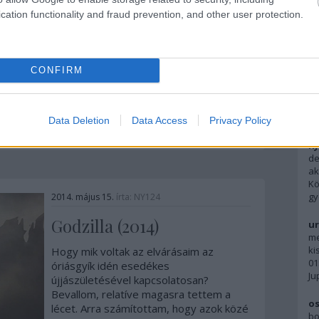
az Excalibur, Artúr király kardja, az angol
cation functionality and fraud prevention, and other user protection.
mondavilág egyik legismertebb
szimbóluma. A legendás királyhoz
kapcsolód mondakör sokszor megihlette
F
a filmeseket, de kevés a jó
CONFIRM
filmadaptáció. A Sean Connery és
Ky
Richard Gere főszereplésével…
pe
ne
A 
Data Deletion
Data Access
Privacy Policy
1
komment
Tovább
Ky
de
ak
Kö
gy
2014. május 15.
írta:
NY124
Godzilla (2014)
ur
me
ki
Hogy mik voltak az elvárásaim az
01
óriásgyík idén esedékes
Ju
újjászületésével kapcsolatosan?
Bevallom, relatíve magasra tettem a
os
lécet. Arra számítottam, hogy azok közé
bo