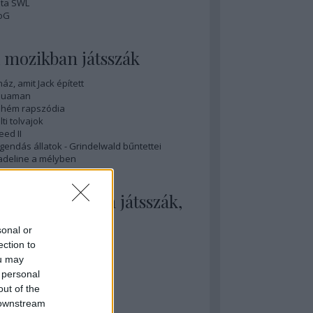
ta SWL
oG
 mozikban játsszák
ház, amit Jack épített
quaman
hém rapszódia
lti tolvajok
eed II
gendás állatok - Grindelwald bűntettei
deline a mélyben
 mozikban nem játsszák,
edig illene
sonal or
nihilation
ection to
sobedience
ou may
y sármos férfi
 personal
ovember
out of the
ök tél
 downstream