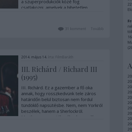
a szuperprodukciók közé fog
22
csatlakozni, amelyek a hihetetlen
El
profizmuson túl még kicsit komolyak is,
ötletesek…
Fr
né
31
komment
Tovább
tö
16
Ma
(2
2014. május 14.
írta:
FilmBaráth
A
III. Richárd / Richard III
(1995)
20
20
20
III. Richárd. Ez a gazember a fő oka
20
annak, hogy rosszkedvünk tele záros
20
határidőn belül biztosan nem fordul
20
tündöklő napsütésbe. Nem, nem Yorkról
20
beszélek, hanem a Sherlockról.
20
Merthogy a nem túl acélos harmadik
20
évad után hiába várunk mostanában
20
arra, hogy a negyedik évadban…
20