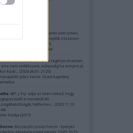
2014 ComingSoon - 5. rész
riss topikok
ria:
@Alick: Az Őslakót kb. senki sem ismeri,
dig hatalmas film, az itt szereplők összesen
m érnek ...
(
2026.06.01. 21:31
)
15 legnagyobb filmes fordulat
ria:
Érdekes, számos Verne regényt olvastam,
 erre nem emlékszem, márpedig ha ennyire jó,
kor kizár...
(
2026.06.01. 21:25
)
nyvajánló: Jules Verne: Grant kapitány
ermekei
alKa:
@P. J. Fry: adja az Isten neked, hogy
gtapasztald a menekült lét
szolgáltatottságát, hátha kev...
(
2025.11.13.
:44
)
piter holdja (2017)
borne:
Borzasztó szocio horror - Eperjes
rderline elmebeteg mint mindig.
(
2025.10.25.