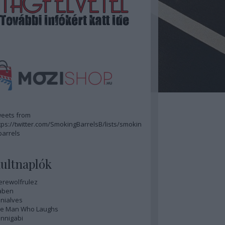
eets from
tps://twitter.com/SmokingBarrelsB/lists/smokin
barrels
ultnaplók
rewolfrulez
aben
nialves
e Man Who Laughs
nnigabi