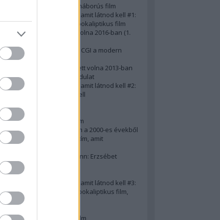
A 10 legjobb második világháborús film
50 posztapokaliptikus film, amit látnod kell #1:
A 10 legkreatívabb posztapokaliptikus film
20 film, amit látnod kellett volna 2016-ban (1.
rész)
Ezért néz ki borzasztóan a CGI a modern
filmekben (is)
15(+1) film, amit látnod kellett volna 2013-ban
A 15 legnagyobb filmes fordulat
50 posztapokaliptikus film, amit látnod kell #2:
10 zombifilm, amit látnod kell
A 10 legjobb gengszterfilm
A 10 legjobb Brad Pitt-film
A 10 legjobb Mel Gibson-film
Az igazi 10 legjobb akciófilm a 2000-es évekből
10 iszonyatos magyar filmcím, amit
megúsztunk 2016-ban
Könyvkritika: Brigitte Hamann: Erzsébet
királyné (2019)
A 10 legjobb Al Pacino - film
50 posztapokaliptikus film, amit látnod kell #3:
10 (nem is annyira) posztapokaliptikus film,
amit látnod kell
10 alulértékelt film - 2. rész
A 10 legjobb Matt Damon-film