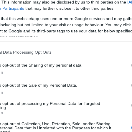
. This information may also be disclosed by us to third parties on the
IA
A
Participants
that may further disclose it to other third parties.
n
 that this website/app uses one or more Google services and may gath
2014. május 16.
írta:
FilmBaráth
including but not limited to your visit or usage behaviour. You may click 
Bo
 to Google and its third-party tags to use your data for below specifi
A 10 legjobb Liam
Da
ogle consent section.
Fi
Neeson-film
Fi
Fi
l Data Processing Opt Outs
A Világok harca musicalváltozatát nézve
Fi
az Urániában döbbentem rá újra, hogy
Li
Ma
Liam Neeson milyen kiváló színész. Az
o opt-out of the Sharing of my personal data.
Mo
utóbbi időben főleg akciófilmekben
In
Né
fordult elő a filmvásznon, vagy az
Po
aktuális blockbuster-ben tanítgatta az
o opt-out of the Sale of my Personal Data.
Su
ifjú főhőst, mielőtt szépen fényképezve,
Tr
In
…
Ju
33
komment
Tovább
to opt-out of processing my Personal Data for Targeted
ing.
A
In
o opt-out of Collection, Use, Retention, Sale, and/or Sharing
ersonal Data that Is Unrelated with the Purposes for which it
2014. május 16.
írta:
danialves
lected.