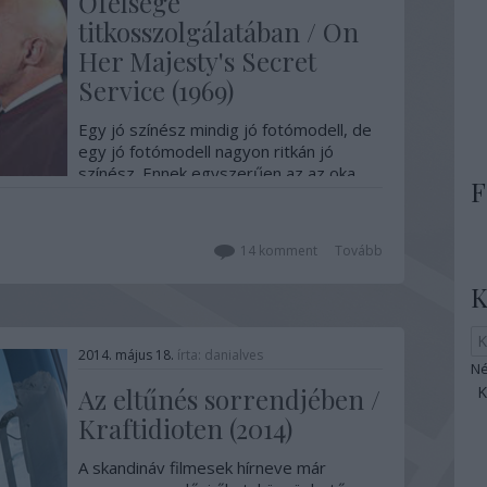
Őfelsége
titkosszolgálatában / On
Her Majesty's Secret
Service (1969)
Egy jó színész mindig jó fotómodell, de
egy jó fotómodell nagyon ritkán jó
színész. Ennek egyszerűen az az oka,
F
hogy a fotón "csak" jól kell kinézni, a
technika gyorsan elsajátítható, azonban
egy filmhez a tehetségen túl kell egy
14
komment
Tovább
bizonyos karizma, ami vagy megvan
valakiben, vagy…
K
2014. május 18.
írta:
danialves
Né
Az eltűnés sorrendjében /
Kraftidioten (2014)
A skandináv filmesek hírneve már