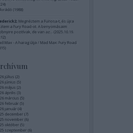
:24
)
dorádó (1988)
ederick2:
Megnéztem a Furiosa-t, és újra
ztem a Fury Road-ot. A benyomásaim
bbnyire pozitívak, de van az...
(
2025.10.19.
:12
)
d Max - A harag útja / Mad Max: Fury Road
015)
rchívum
26 július
(
2
)
26 június
(
5
)
26 május
(
2
)
26 április
(
3
)
26 március
(
5
)
26 február
(
5
)
26 január
(
4
)
25 december
(
7
)
25 november
(
6
)
25 október
(
5
)
25 szeptember
(
6
)