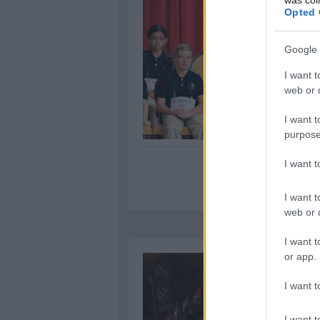
Opted 
Google 
I want t
web or d
I want t
purpose
I want 
I want t
web or d
I want t
or app.
I want t
I want t