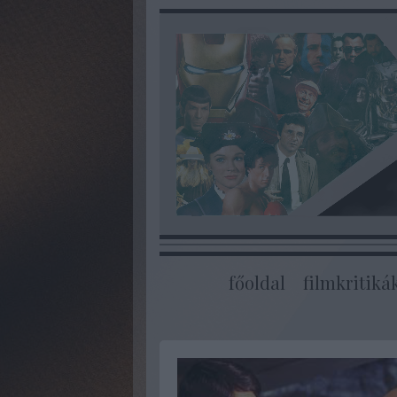
főoldal
filmkritiká