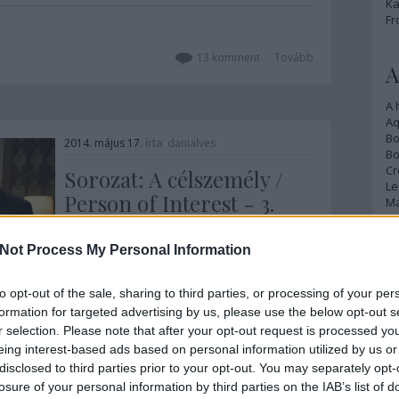
Ka
főszerepet, mint a Kártyavár? Kevin
Fr
Spacey antisztár, ő…
13
komment
Tovább
A
A 
A
Bo
2014. május 17.
írta:
danialves
Bo
Cr
Sorozat: A célszemély /
Le
Person of Interest - 3.
Ma
évad
Not Process My Personal Information
A
Igen szomorú dolog sorozatfüggőnek
p
lenni, ugyanis az ember évről-évre újra
to opt-out of the sale, sharing to third parties, or processing of your per
megtapasztalhatja, milyen, amikor az
An
egykor zseniálisan induló szériák
formation for targeted advertising by us, please use the below opt-out s
Di
értelmetlen és erőlködő zagyvaságokba
r selection. Please note that after your opt-out request is processed y
Eg
torkollanak, mielőtt a csatornák is
eing interest-based ads based on personal information utilized by us or
N
megadnák nekik a kegyelemdöfést a
disclosed to third parties prior to your opt-out. You may separately opt-
Ör
kaszával. Azonban…
Szólj hozzá!
Tovább
losure of your personal information by third parties on the IAB’s list of