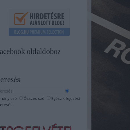
acebook oldaldoboz
eresés
hány szó
Összes szó
Egész kifejezést