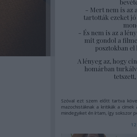
bevéte
- Mert nem is az 
tartották ezeket j
mond
- És nem is az a lén
mit gondol a fil
posztokban el 
A lényeg az, hogy ci
homárban turkálva
tetszett
Szóval ezt szem előtt tartva köve
mazochistáknak a kritikák a címek
mindegyiket én írtam, így sokszor po
12