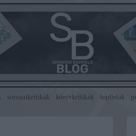
k
sorozatkritikák
könyvkritikák
toplisták
p