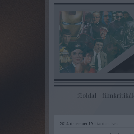
főoldal
filmkritiká
2014. december 19.
írta:
danialves