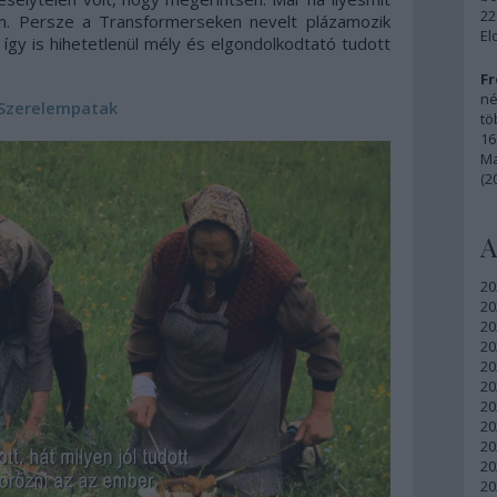
22
ilm. Persze a Transformerseken nevelt plázamozik
El
y is hihetetlenül mély és elgondolkodtató tudott
Fr
né
Szerelempatak
tö
16
Ma
(2
A
20
20
20
20
20
20
20
20
20
20
20