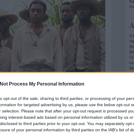
Ka
Fr
A
A 
A
Bo
Bo
Cr
Le
Ma
Not Process My Personal Information
A
p
to opt-out of the sale, sharing to third parties, or processing of your per
An
formation for targeted advertising by us, please use the below opt-out s
még tavaly láttam ezt a filmet, azonban akkor még
Di
r selection. Please note that after your opt-out request is processed y
tlan méltatás alanya lesz. Az első pozitív kritikák
Eg
eing interest-based ads based on personal information utilized by us or
rdogálni, és idén történt meg az, hogy minden
N
disclosed to third parties prior to your opt-out. You may separately opt-
(köztük a legjobb filmnek járót) is begyűjtött.
Ör
losure of your personal information by third parties on the IAB’s list of
lja nem is lehetett ezzel, felismerte azt a