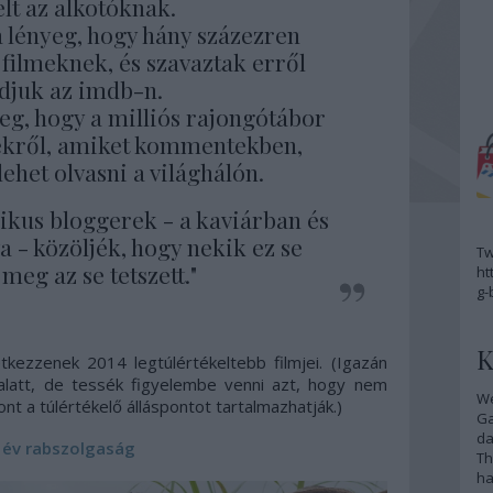
lt az alkotóknak.
a lényeg, hogy hány százezren
ó filmeknek, és szavaztak erről
juk az imdb-n.
yeg, hogy a milliós rajongótábor
mekről, amiket kommentekben,
lehet olvasni a világhálón.
nikus bloggerek - a kaviárban és
 - közöljék, hogy nekik ez se
Tw
, meg az se tetszett."
ht
g-
K
tkezzenek 2014 legtúlértékeltebb filmjei. (Igazán
 alatt, de tessék figyelembe venni azt, hogy nem
We
nt a túlértékelő álláspontot tartalmazhatják.)
G
da
 év rabszolgaság
Th
ha