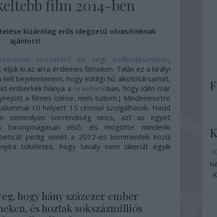
ékeltebb film 2014-ben
telése kizárólag erős idegzetű olvasóinknak
ajánlott!
zeresen visszatérő év végi trollkodásunkban
,
éljük ki az arra érdemes filmeken. Talán ez a királyi
 kell bejelentenem, hogy eddigi hű alkotótársamat,
F
öld emberkék hiánya a
Gravitáció
ban, hogy idén már
yrejött a filmes ízlése, nem tudom.) Mindenesetre
lkalommal 10 helyett 15 címmel szolgálhatok. Hadd
n semmilyen sorrendiség nincs, azt az egyet
en toronymagasan első, és mögötte mindenki
K
poeticát pedig ismét a 2012-es kommentek közül
yira tökéletes, hogy tavaly nem sikerült egyik
Né
yeg, hogy hány százezer ember
lmeken, és hoztak sokszázmilliós