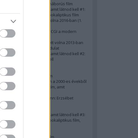
A 10 legjobb második világháborús film
50 posztapokaliptikus film, amit látnod kell #1:
A 10 legkreatívabb posztapokaliptikus film
20 film, amit látnod kellett volna 2016-ban (1.
rész)
Ezért néz ki borzasztóan a CGI a modern
filmekben (is)
15(+1) film, amit látnod kellett volna 2013-ban
A 15 legnagyobb filmes fordulat
50 posztapokaliptikus film, amit látnod kell #2:
10 zombifilm, amit látnod kell
A 10 legjobb gengszterfilm
A 10 legjobb Brad Pitt-film
A 10 legjobb Mel Gibson-film
Az igazi 10 legjobb akciófilm a 2000-es évekből
10 iszonyatos magyar filmcím, amit
megúsztunk 2016-ban
Könyvkritika: Brigitte Hamann: Erzsébet
királyné (2019)
A 10 legjobb Al Pacino - film
50 posztapokaliptikus film, amit látnod kell #3:
10 (nem is annyira) posztapokaliptikus film,
amit látnod kell
10 alulértékelt film - 2. rész
A 10 legjobb Matt Damon-film