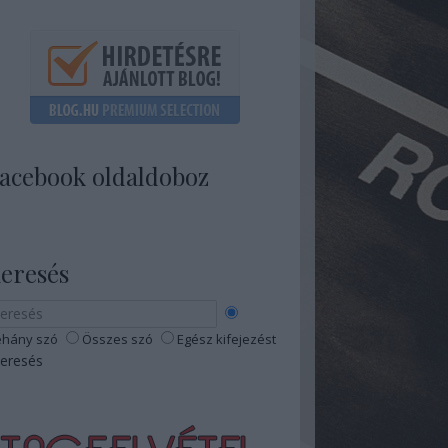
acebook oldaldoboz
eresés
hány szó
Összes szó
Egész kifejezést