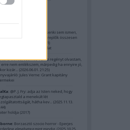
2014 ComingSoon - 5. rész
riss topikok
ria:
@Alick: Az Őslakót kb. senki sem ismeri,
dig hatalmas film, az itt szereplők összesen
m érnek ...
(
2026.06.01. 21:31
)
15 legnagyobb filmes fordulat
ria:
Érdekes, számos Verne regényt olvastam,
 erre nem emlékszem, márpedig ha ennyire jó,
kor kizár...
(
2026.06.01. 21:25
)
nyvajánló: Jules Verne: Grant kapitány
ermekei
alKa:
@P. J. Fry: adja az Isten neked, hogy
gtapasztald a menekült lét
szolgáltatottságát, hátha kev...
(
2025.11.13.
:44
)
piter holdja (2017)
borne:
Borzasztó szocio horror - Eperjes
rderline elmebeteg mint mindig.
(
2025.10.25.