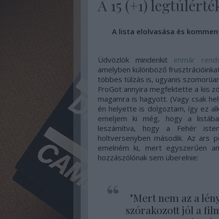
A 15 (+1) legtúlért
A lista elolvasása és kommen
Üdvözlök mindenkit
immár rends
amelyben különböző frusztrációinkat 
többes túlzás is, ugyanis szomorúan
FroGot annyira megfektette a kis z
magamra is hagyott. (Vagy csak hel
én helyette is dolgoztam, így ez a
emeljem ki még, hogy a listába
leszámítva, hogy a Fehér ist
holtversenyben második. Az ars 
emelném ki, mert egyszerűen ann
hozzászólónak sem überelnie:
"Mert nem az a lén
szórakozott jól a fi