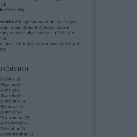
:24
)
dorádó (1988)
ederick2:
Megnéztem a Furiosa-t, és újra
ztem a Fury Road-ot. A benyomásaim
bbnyire pozitívak, de van az...
(
2025.10.19.
:12
)
d Max - A harag útja / Mad Max: Fury Road
015)
rchívum
26 július
(
2
)
26 június
(
5
)
26 május
(
2
)
26 április
(
3
)
26 március
(
5
)
26 február
(
5
)
26 január
(
4
)
25 december
(
7
)
25 november
(
6
)
25 október
(
5
)
25 szeptember
(
6
)