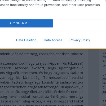
cation functionality and fraud prevention, and other user protection.
F
CONFIRM
Ky
pe
ne
A 
Data Deletion
Data Access
Privacy Policy
Ky
de
 mindenki idén nézte meg, rosszabb esetben töltötte
ak
Kö
 a szempontból, hogy tulajdonképpen (kis túlzással)
gy
sznak. Azonban aközött, hogy újraforgatja a
s vígjáték keretében, és hogy egy korszakalkotó
ur
, van egy kis különbség. Természetesen valahol
me
iválóan tetteti, hogy egy komoly társadalomkritika
ki
étségbeesésében drogosan fetrengő DiCaprio-val, a
01
n jól adják, hogy őket az előbbi érdekli és nem az
Ju
ősség nekem sokat rontott az élményen, mert így
sszú és nem elég vicces, a kurvák seggéről kokót
os
bo
sélytelen volt, hogy megérintsen. Már ha ilyesmit