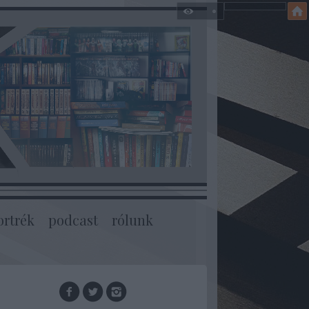
ortrék
podcast
rólunk