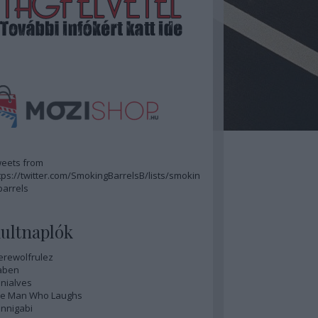
eets from
tps://twitter.com/SmokingBarrelsB/lists/smokin
barrels
ultnaplók
rewolfrulez
aben
nialves
e Man Who Laughs
nnigabi