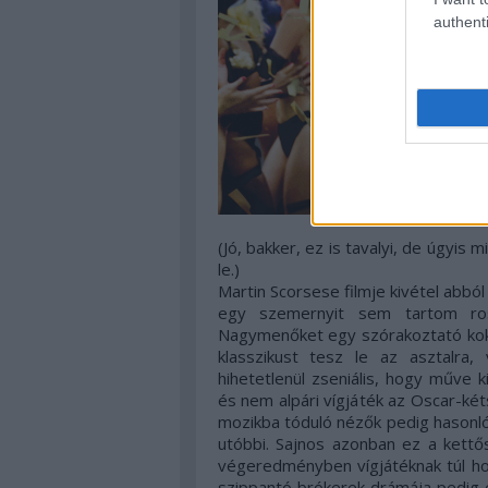
authenti
(Jó, bakker, ez is tavalyi, de úgyis
le.)
Martin Scorsese filmje kivétel abból
egy szemernyit sem tartom ros
Nagymenőket egy szórakoztató kokó
klasszikust tesz le az asztalra
hihetetlenül zseniális, hogy műve k
és nem alpári vígjáték az Oscar-k
mozikba tóduló nézők pedig hasonlóa
utóbbi. Sajnos azonban ez a kett
végeredményben vígjátéknak túl ho
szippantó brókerek drámája pedig e