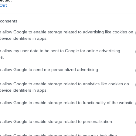
Out
consents
o allow Google to enable storage related to advertising like cookies on
ezártam a tavalyi évet, Paolo Sorrentino műve úgy
evice identifiers in apps.
és homályában. Azonban az Oscar-jelölés (és -
stákban történő ismételt feltűnése mellett már nem
o allow my user data to be sent to Google for online advertising
es és értelmetlen filmet ritkán jelölnek díjakra, de
s.
űrik mellett a közönség is annyira durva
gát, amit még talán soha nem láttam. Legalább a
to allow Google to send me personalized advertising.
udok mondani, miért szeretne valaki egy ennyire
t.
o allow Google to enable storage related to analytics like cookies on
all Street farkasa
evice identifiers in apps.
o allow Google to enable storage related to functionality of the website
o allow Google to enable storage related to personalization.
o allow Google to enable storage related to security, including