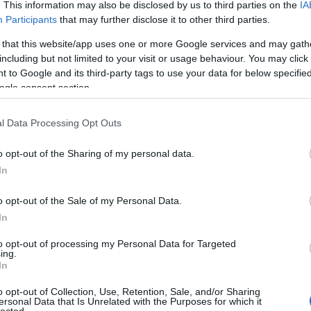
a valaki a niggerezést végre képes véresen komoly
. This information may also be disclosed by us to third parties on the
IA
A
a
Django
után, akkor az komoly díjesőre számíthat.
Participants
that may further disclose it to other third parties.
mornyik
kal ellentétben azonban érthetetlen módon
n
 that this website/app uses one or more Google services and may gath
m az emberek többségének is tetszett, pedig a
including but not limited to your visit or usage behaviour. You may click 
o trión kívül nehéz bármi kiemelkedőt is találni
Bo
 to Google and its third-party tags to use your data for below specifi
tt volna itt,
ha McQueen inkább annak az 5 filmnek
Da
ogle consent section.
él egyenként érdekesebbek lettek volna
.
Fi
Fi
Fi
A nagy szépség
l Data Processing Opt Outs
Fi
Li
Ma
o opt-out of the Sharing of my personal data.
Mo
In
Né
Po
o opt-out of the Sale of my Personal Data.
Su
Tr
In
Ju
to opt-out of processing my Personal Data for Targeted
ing.
A
In
o opt-out of Collection, Use, Retention, Sale, and/or Sharing
ersonal Data that Is Unrelated with the Purposes for which it
lected.