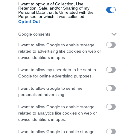
gyermek megölése egy templomban az apja által
I want to opt-out of Collection, Use,
nem éppen erkölcsös cselekedet, főleg nem Gregory
Retention, Sale, and/or Sharing of my
Personal Data that Is Unrelated with the
Peck előadásában, aki a maga korában a "jó ember"
Purposes for which it was collected.
ikonja volt (hogy néhány évvel később
Opted Out
hátborzongatóan jól játssza el Mengelét A brazíliai
fiúkban). Egy személyes tragédia is nehezítette a
Google consents
legendás színész dolgát (a fia akkoriban lett
I want to allow Google to enable storage
öngyilkos), de rutinos profi lévén tudta, hogy
related to advertising like cookies on web or
mekkora lehetőség ez a film számára, ezért elvállalta
device identifiers in apps.
nevetségesen kis összegért, viszont kikötötte, hogy
részesedést kér a bevételből, és utóbb kiderült, hogy
I want to allow my user data to be sent to
pénzügyi értelemben is nagyon jó döntést hozott.
Google for online advertising purposes.
Kiválóan játszotta el a nem könnyű szerepet, Lee
Remick, Billie Whitelaw, David Warner és Patrick
I want to allow Google to send me
Troughton szintén jó alakítást nyújtott, Harvey
personalized advertising.
Stephens Damien szerepében pedig telitalálatnak
bizonyult, egyszerre volt angyali és ördögi ez a bájos
I want to allow Google to enable storage
kisgyermek.
related to analytics like cookies on web or
device identifiers in apps.
Richard Donner első mozifilmjét meglepően éretten
és összeszedetten dirigálta le, pedig nem volt
I want to allow Google to enable storage