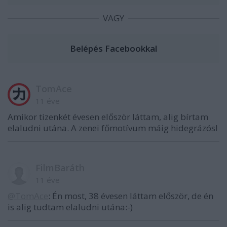
VAGY
TomAce
11 éve
Amikor tizenkét évesen először láttam, alig bírtam
elaludni utána. A zenei főmotívum máig hidegrázós!
FilmBaráth
11 éve
@TomAce
: Én most, 38 évesen láttam először, de én
is alig tudtam elaludni utána:-)