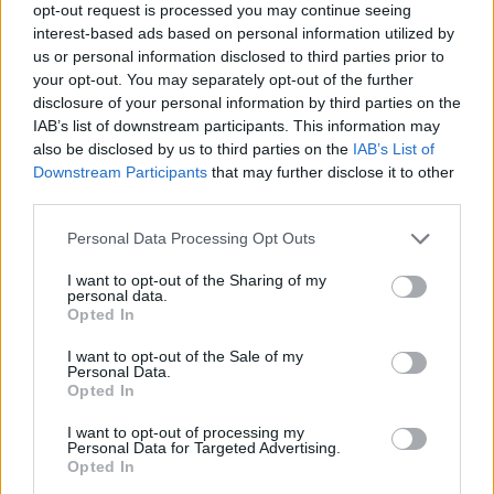
opt-out request is processed you may continue seeing
interest-based ads based on personal information utilized by
us or personal information disclosed to third parties prior to
your opt-out. You may separately opt-out of the further
disclosure of your personal information by third parties on the
IAB’s list of downstream participants. This information may
also be disclosed by us to third parties on the
IAB’s List of
Downstream Participants
that may further disclose it to other
third parties.
Please note that this website/app uses one or more Google
Personal Data Processing Opt Outs
services and may gather and store information including but
not limited to your visit or usage behaviour. You may click to
I want to opt-out of the Sharing of my
personal data.
grant or deny consent to Google and its third-party tags to
Opted In
use your data for below specified purposes in below Google
consent section.
Hatalmas siker volt a film a maga idejében,
I want to opt-out of the Sale of my
Personal Data.
megérdemelten, hiszen összességében jól össze lett
Opted In
rakva, a zárókép pedig katartikusra sikeredett (két
változatot is leforgattak, de a tesztközönség
I want to opt-out of processing my
véleménye alapján egyértelmű volt, hogy melyik a
Personal Data for Targeted Advertising.
Opted In
hatásosabb). Bátrak voltak az alkotók, hiszen egy