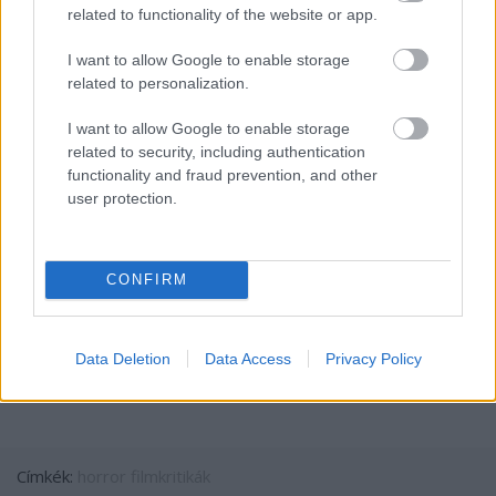
related to functionality of the website or app.
könnyű a forgatás, az előkészítés sem kevés
energiába került, ennek ellenére mégis egy mára
I want to allow Google to enable storage
már klasszikussá vált horrort alkotott a műfajban
related to personalization.
nem éppen rutinosnak számító rendező. Időnként
talán túlságosan hatásvadász volt a történet, és a
I want to allow Google to enable storage
humor sem oldja az erősen nyomott hangulatot,
related to security, including authentication
technikai értelemben mindenképpen stílusbravúrról
functionality and fraud prevention, and other
van szó, de egy árnyalattal kevesebb misztikum jót
user protection.
tett volna a filmnek.
Érdemes eltölteni ezt a két órát a Sátánnal, nem
véletlenül lett klasszikus ez a horrorfilm, kötelező
CONFIRM
darab!
8/10
Data Deletion
Data Access
Privacy Policy
Címkék:
horror
filmkritikák