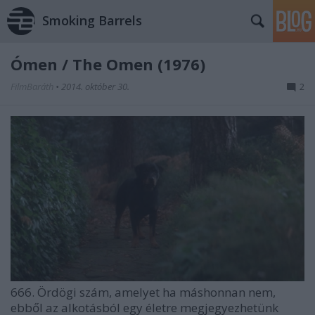
Smoking Barrels
Ómen / The Omen (1976)
FilmBaráth
•
2014. október 30.
2
666. Ördögi szám, amelyet ha máshonnan nem,
ebből az alkotásból egy életre megjegyezhetünk