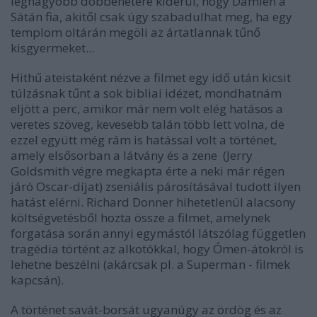
legnagyobb döbbenetére kiderül, hogy Damien a
Sátán fia, akitől csak úgy szabadulhat meg, ha egy
templom oltárán megöli az ártatlannak tűnő
kisgyermeket...
Hithű ateistaként nézve a filmet egy idő után kicsit
túlzásnak tűnt a sok bibliai idézet, mondhatnám
eljött a perc, amikor már nem volt elég hatásos a
veretes szöveg, kevesebb talán több lett volna, de
ezzel együtt még rám is hatással volt a történet,
amely elsősorban a látvány és a zene (Jerry
Goldsmith végre megkapta érte a neki már régen
járó Oscar-díjat) zseniális párosításával tudott ilyen
hatást elérni. Richard Donner hihetetlenül alacsony
költségvetésből hozta össze a filmet, amelynek
forgatása során annyi egymástól látszólag független
tragédia történt az alkotókkal, hogy Ómen-átokról is
lehetne beszélni (akárcsak pl. a Superman - filmek
kapcsán).
A történet savát-borsát ugyanúgy az ördög és az