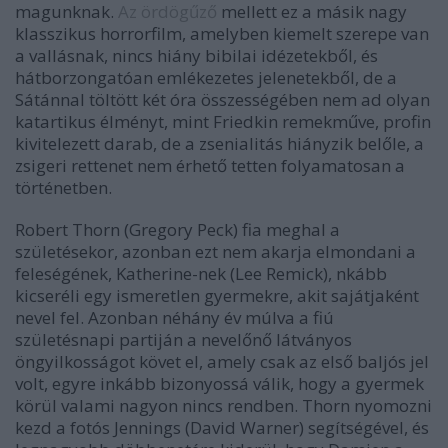
magunknak.
Az ördögűző
mellett ez a másik nagy
klasszikus horrorfilm, amelyben kiemelt szerepe van
a vallásnak, nincs hiány bibilai idézetekből, és
hátborzongatóan emlékezetes jelenetekből, de a
Sátánnal töltött két óra összességében nem ad olyan
katartikus élményt, mint Friedkin remekműve, profin
kivitelezett darab, de a zsenialitás hiányzik belőle, a
zsigeri rettenet nem érhető tetten folyamatosan a
történetben.
Robert Thorn (Gregory Peck) fia meghal a
születésekor, azonban ezt nem akarja elmondani a
feleségének, Katherine-nek (Lee Remick), nkább
kicseréli egy ismeretlen gyermekre, akit sajátjaként
nevel fel. Azonban néhány év múlva a fiú
születésnapi partiján a nevelőnő látványos
öngyilkosságot követ el, amely csak az első baljós jel
volt, egyre inkább bizonyossá válik, hogy a gyermek
körül valami nagyon nincs rendben. Thorn nyomozni
kezd a fotós Jennings (David Warner) segítségével, és