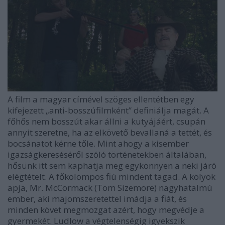
A film a magyar címével szöges ellentétben egy
kifejezett „anti-bosszúfilmként” definiálja magát. A
főhős nem bosszút akar állni a kutyájáért, csupán
annyit szeretne, ha az elkövető bevallaná a tettét, és
bocsánatot kérne tőle. Mint ahogy a kisember
igazságkereséséről szóló történetekben általában,
hősünk itt sem kaphatja meg egykönnyen a neki járó
elégtételt. A főkolompos fiú mindent tagad. A kölyök
apja, Mr. McCormack (Tom Sizemore) nagyhatalmú
ember, aki majomszeretettel imádja a fiát, és
minden követ megmozgat azért, hogy megvédje a
gyermekét. Ludlow a végtelenségig igyekszik