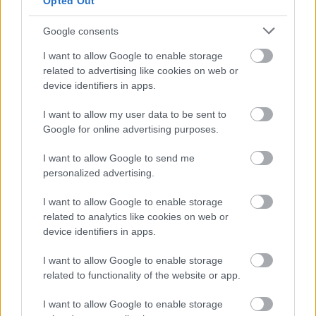
Opted Out
csapásokba, és egyszerűen túllépünk a
sérelmeinken, mert előfordulhat, hogy az
Google consents
állhatatosságunkkal csak még nagyobb károkat
okozunk magunknak és a környezetünknek. A
I want to allow Google to enable storage
filmben megjelenő „vörös” természetesen a vér
related to advertising like cookies on web or
szimbóluma is, azé a véré, ami mindig a pillanatnyi
device identifiers in apps.
meggondolatlanság és a kontrollálatlan indulat
I want to allow my user data to be sent to
miatt kerül - szinte törvényszerűen - kiontásra.
Google for online advertising purposes.
Mindezek alapján a Red egy nagyszerű, igazán
I want to allow Google to send me
elgondolkodtató dráma is lehetne, de sajnos néhány
personalized advertising.
dolog miatt képtelen azzá válni. Egyrészt a
kivitelezése teljesen középszerű. Unalmas kamera
I want to allow Google to enable storage
beállítások, álmosító színvilág, fantáziátlan vágások,
related to analytics like cookies on web or
azonnal felejthető zene, és úgy általában vaskos
device identifiers in apps.
Hallmark-kategóriás megjelenés jellemző a mozira.
A színészekből sem sikerült kihozni a legjobbat
I want to allow Google to enable storage
(Robert Englund alias Freddy Kreuger milyen
related to functionality of the website or app.
semmirevaló szerepet kapott már?!). Bár a filmben
rendezőként részt vett a horrorműves Lucky McKee is
I want to allow Google to enable storage