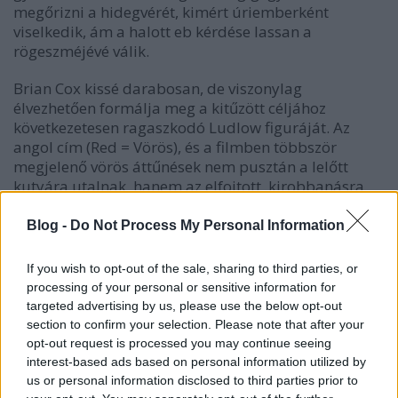
megőrizni a hidegvérét, kimért úriemberként
viselkedik, ám a halott eb kérdése lassan a
rögeszméjévé válik.
Brian Cox kissé darabosan, de viszonylag
élvezhetően formálja meg a kitűzött céljához
következetesen ragaszkodó Ludlow figuráját. Az
angol cím (Red = Vörös), és a filmben többször
megjelenő vörös áttűnések nem pusztán a lelőtt
kutyára utalnak, hanem az elfojtott, kirobbanásra
váró dühre is, amely az alkotás sugallata szerint az
emberi természet szerves részét képezi. Ez az izzó,
Blog -
Do Not Process My Personal Information
őrülettel határos düh, ami bármikor vörös ködöt
vonhat az ember szeme elé, ott motoszkál
If you wish to opt-out of the sale, sharing to third parties, or
Ludlowban és a film több szereplőjében is. Hősünk
processing of your personal or sensitive information for
nem csupán céltudatos gondolkodásmódja miatt
targeted advertising by us, please use the below opt-out
emelkedik ki az embertársai közül, hanem azért is,
section to confirm your selection. Please note that after your
mert nem enged a benne megbúvó düh
opt-out request is processed you may continue seeing
elharapódzásának, pedig bőven lenne oka rá. A
interest-based ads based on personal information utilized by
karakter története több ponton a bibliai Jób
us or personal information disclosed to third parties prior to