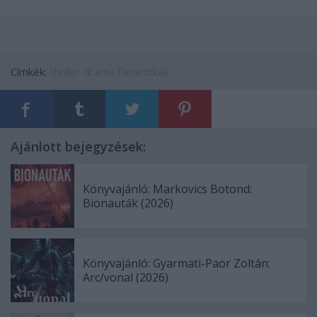
Címkék:
thriller
dráma
filmkritikák
Ajánlott bejegyzések:
Könyvajánló: Markovics Botond:
Bionauták (2026)
Könyvajánló: Gyarmati-Paor Zoltán:
Arc/vonal (2026)