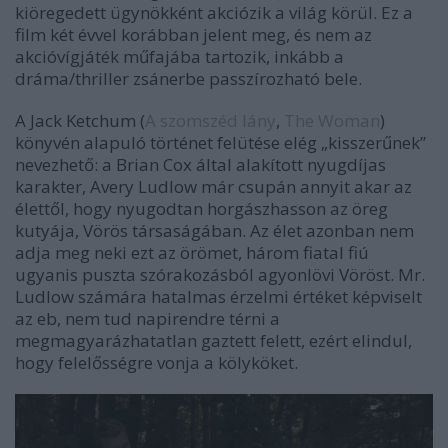
kiöregedett ügynökként akciózik a világ körül. Ez a
film két évvel korábban jelent meg, és nem az
akcióvígjáték műfajába tartozik, inkább a
dráma/thriller zsánerbe passzírozható bele.
A Jack Ketchum (
A szomszéd lány
,
The Woman
)
könyvén alapuló történet felütése elég „kisszerűnek”
nevezhető: a Brian Cox által alakított nyugdíjas
karakter, Avery Ludlow már csupán annyit akar az
élettől, hogy nyugodtan horgászhasson az öreg
kutyája, Vörös társaságában. Az élet azonban nem
adja meg neki ezt az örömet, három fiatal fiú
ugyanis puszta szórakozásból agyonlövi Vöröst. Mr.
Ludlow számára hatalmas érzelmi értéket képviselt
az eb, nem tud napirendre térni a
megmagyarázhatatlan gaztett felett, ezért elindul,
hogy felelősségre vonja a kölyköket.