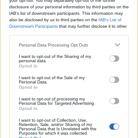
történetére hajaz: Ludlow csendes, békés ember,
your opt-out. You may separately opt-out of the further
mégis különféle sorscsapások érik. Nagy kérdés,
disclosure of your personal information by third parties on the
IAB’s list of downstream participants. This information may
hogy tud-e hűséges maradni az életét vezérlő
also be disclosed by us to third parties on the
IAB’s List of
alapvető elvekhez, vagy átadja magát a tomboló
Downstream Participants
that may further disclose it to other
dühnek? Kicsit kifordítva a dolgot: meddig lehet
third parties.
igazságos és jó az ember egy igazságtalan világban?
Please note that this website/app uses one or more Google
Personal Data Processing Opt Outs
services and may gather and store information including but
not limited to your visit or usage behaviour. You may click to
I want to opt-out of the Sharing of my
personal data.
grant or deny consent to Google and its third-party tags to
Opted In
use your data for below specified purposes in below Google
consent section.
I want to opt-out of the Sale of my
Personal Data.
Opted In
I want to opt-out of processing my
Personal Data for Targeted Advertising.
Opted In
I want to opt-out of Collection, Use,
Ez az alkotás arra tanít bennünket, hogy a világ egy
Retention, Sale, and/or Sharing of my
kiszámíthatatlan, sokszor igazságtalan hely, ahol
Personal Data that Is Unrelated with the
Purposes for which it was collected.
néha jobb, ha belenyugszunk a minket ért