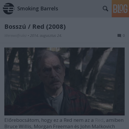
Smoking Barrels
Bosszú / Red (2008)
Werewolfrulez
•
2014. augusztus 24.
0
Előrebocsátom, hogy ez a Red nem az a
Red
, amiben
Bruce Willis, Morgan Freeman és John Malkovich