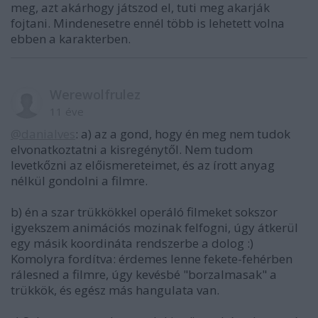
meg, azt akárhogy játszod el, tuti meg akarják
fojtani. Mindenesetre ennél több is lehetett volna
ebben a karakterben.
Werewolfrulez
11 éve
@danialves
: a) az a gond, hogy én meg nem tudok
elvonatkoztatni a kisregénytől. Nem tudom
levetkőzni az előismereteimet, és az írott anyag
nélkül gondolni a filmre.
b) én a szar trükkökkel operáló filmeket sokszor
igyekszem animációs mozinak felfogni, úgy átkerül
egy másik koordináta rendszerbe a dolog :)
Komolyra fordítva: érdemes lenne fekete-fehérben
rálesned a filmre, úgy kevésbé "borzalmasak" a
trükkök, és egész más hangulata van.