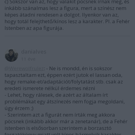
c) Sokszor van az, hogy valakit pöcsnek írnak meg, és
inkább szánalmas lesz a figura, mert a színész nem
képes átadni rendesen a dolgot. Ilyenkor van az,
hogy totál felejthető/kínos lesz a karakter. Pl. a Fehér
Istenben az apa figurája.
danialves
11 éve
@Werewolfrulez
: - Ne is mondd, én is sokszor
tapasztaltam ezt, éppen ezért jutok el lassan oda,
hogy remake-et/adaptációt/folytatást stb. csak az
eredeti ismerete nélkül érdemes nézni
- Lehet, hogy rálesek, de azért az általam írt
problémákat egy átszínezés nem fogja megoldani,
úgy érzem ;)
- Szerintem azt a figurát nem írták meg akkora
pöcsnek (inkább akkor már a zenetanár), de a Fehér
istenben is elsősorban szerintem a borzasztó
forgatókönyv miatt volt kínos bármelyik karakter,