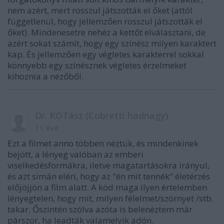
nem azért, mert rosszul játszották el őket (attól
függetlenül, hogy jellemzően rosszul játszották el
őket). Mindenesetre nehéz a kettőt elválasztani, de
azért sokat számít, hogy egy színész milyen karaktert
kap. És jellemzően egy végletes karakterrel sokkal
könnyebb egy színésznek végletes érzelmeket
kihoznia a nézőből.
Dr. KOTász (Cobretti hadnagy)
11 éve
Ezt a filmet anno többen néztük, és mindenkinek
bejött, a lényeg valóban az emberi
viselkedésformákra, iletve magatartásokra irányul,
és azt simán eléri, hogy az "én mit tennék" életérzés
előjöjjön a film alatt. A köd maga ilyen értelemben
lényegtelen, hogy mit, milyen félelmet/szörnyet /stb.
takar. Őszintén szólva azóta is belenéztem már
párszor, ha leadták valamelyik adón.