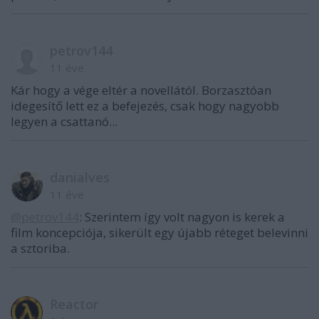
petrov144
11 éve
Kár hogy a vége eltér a novellától. Borzasztóan
idegesítő lett ez a befejezés, csak hogy nagyobb
legyen a csattanó...
danialves
11 éve
@petrov144
: Szerintem így volt nagyon is kerek a
film koncepciója, sikerült egy újabb réteget belevinni
a sztoriba.
Reactor