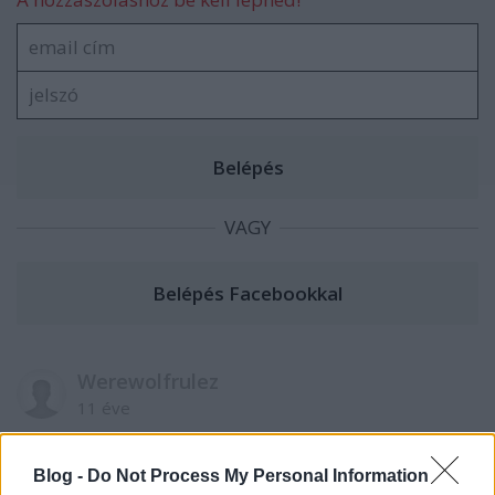
VAGY
Werewolfrulez
11 éve
Na most beletenyereltél a tutiba főnök, mert
Blog -
Do Not Process My Personal Information
a) A Köd a kedvenc King kisregényem, egyszerűen