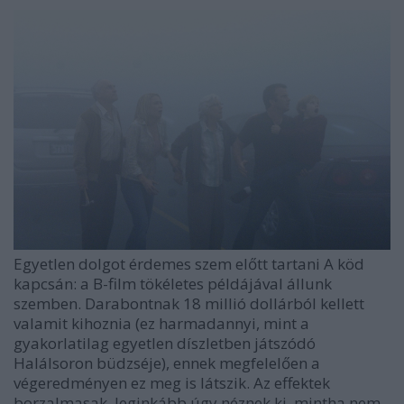
Egyetlen dolgot érdemes szem előtt tartani A köd
kapcsán: a B-film tökéletes példájával állunk
szemben. Darabontnak 18 millió dollárból kellett
valamit kihoznia (ez harmadannyi, mint a
gyakorlatilag egyetlen díszletben játszódó
Halálsoron büdzséje), ennek megfelelően a
végeredményen ez meg is látszik. Az effektek
borzalmasak, leginkább úgy néznek ki, mintha nem