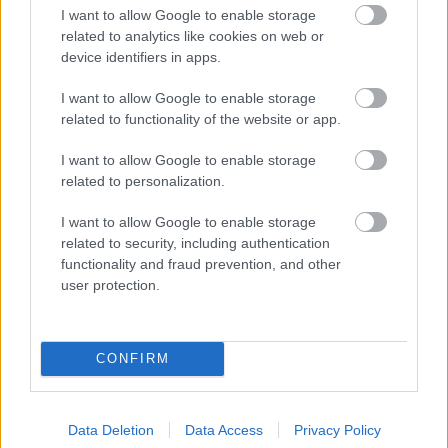
nem emlékezetes alakítás, akkor semmi.
I want to allow Google to enable storage
related to analytics like cookies on web or
Rövidre zárva: simán megvan 8,5/10 nálam a film. A
device identifiers in apps.
kisregény meg 10/10 :)
I want to allow Google to enable storage
related to functionality of the website or app.
danialves
I want to allow Google to enable storage
11 éve
related to personalization.
@Werewolfrulez
: a) Szándékosan írtam, hogy "a
látottak alapján", ezzel is jelezve, hogy mivel nem
I want to allow Google to enable storage
related to security, including authentication
olvastam, kizárólag a film kontextusában tudok
functionality and fraud prevention, and other
beszélni erről. És bizony a film nem igazán tud az
user protection.
általad leírtakból semmit átadni.
A jelenséget meg nem megmagyarázni kellett volna
(meg van magyarázva az bőven, legalábbis a
filmben), hanem az volt a fura, hogy az egészet
CONFIRM
elintézik egy olyan párbeszéddel, hogy " - Ti amúgy
tudjátok hogy került ez ide? - Ja, amúgy igen."
Ebben a történetben nem lett volna szükség rá, hogy
Data Deletion
Data Access
Privacy Policy
ezen agyaljanak folyamatosan, csak azért talán