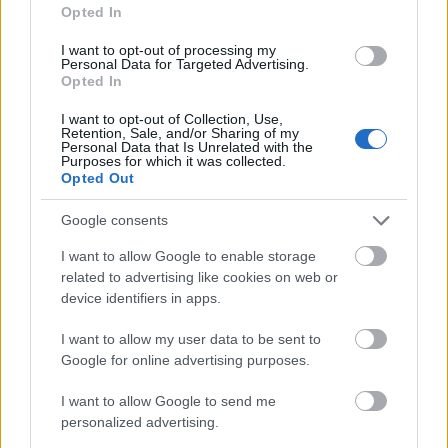
direkt szörnyfilmes kliséket (Ray Harryhausen-féle
Opted In
idétlenkedés; hommage jelenet, ahol "lándzsával"
I want to opt-out of processing my
/felmosófával/ hadakoznak a szörnyekkel, stb.)
Personal Data for Targeted Advertising.
rakott a moziba, tisztelgésként a nagy öregek felé.
Opted In
Van egy rendezői változata a filmnek, ami fekete-
fehér (a magyar díszdobozos kiadás bónusz DVD-jét
I want to opt-out of Collection, Use,
Retention, Sale, and/or Sharing of my
képezi), hogy még jobban kiemelje a klasszik
Personal Data that Is Unrelated with the
Purposes for which it was collected.
szörnyfilmeket idéző vonulatot. A trükkök is
Opted Out
szándékosan gagyik, bár annyi igaz, hogy ha igazán
tökös lett volna Darabont, akkor praktikus
Google consents
effektekkel dolgozik.
I want to allow Google to enable storage
c) A "Carrie-ből újrahasznosított" (sic... King művei
related to advertising like cookies on web or
felében brutál hangsúlyosan előkerül a vallás, lsd.
device identifiers in apps.
Végítélet, Brozalmak Városa, stb.) nőt alakító Marcia
Gay Harden zseniális alakítást nyújt. Tíz perc alatt
I want to allow my user data to be sent to
zsigerből megutálod. MINDEN ISMERŐSÖM, aki
Google for online advertising purposes.
látta filmet, meg tudta volna fojtani ezt a nőt, olyan
I want to allow Google to send me
átszellemülten hozza az idegesítő vallási fanatikust.
personalized advertising.
Ez, kérlek szépen, már teljesítmény a javából! Ha ez