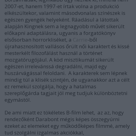
2007-et, hanem 1997-et írtak volna a produkció
elkészültekor, valamint másodvonalas színészek is
egészen gyengék helyeként. Ráadásul a látottak
alapján Kingnek sem a legnagyobb művét sikerült
előkapni adaptálásra, ugyanis a forgatókönyv
elsősorban horrorkliséket, a
Carrie
-ből
újrahasznosított vallásos őrült női karaktert és kissé
mesterkélt filozofálást használ a történet
mozgatórugójául. A köd misztikumát sikerült
egészen irrelevánssá degradálni, majd egy
huszárvágással feloldani. A karakterek sem lépnek
mindig túl a klisék szintjén, de ugyanakkor azt a célt
ez remekül szolgálja, hogy a hatalmas
szereplőgárda tagjait jól meg tudjuk különböztetni
egymástól.
De ami miatt ez tökéletes B-film lehet, az az, hogy
rendezőként Darabont mégis képes összegyúrni
ezeket az elemeket egy működőképes filmmé, amely
tud szolgálni izgalmas akciókkal,