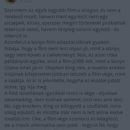
9 éve
Szerintem az egyik legjobb film a világon, és nem a
rendező miatt, hanem mert egyrészt nem egy
elcsépelt, klisés, ezerszer megírt történetet próbáltak
tekercsre venni, hanem tényleg valami egyedit - és
sikerült is.
Azonfelül a könyv-film adaptációknak gyakori
hibája, hogy a film nem lesz olyan jó, mint a könyv,
vagy nem követi a cselekményt. Nos, ez azon ritka
példányok egyike, ahol a film JOBB lett, mint a könyv.
Utána lehet járni: Stephen King-nek, a novella eredeti
írójának kifejezetten jobban tetszett a film vége, mint
a sajátja, és ki is jelentette, hogyha ez eszébe jutott
volna, így írja meg.
A Köd novellának igazából nincs is vége - eljutnak
valameddig, nem tudnak semmit, oszt lesz ami lesz,
kb. úgy éreztem, King úr kifogyott a szuflából, mire
idáig eljutott, és mintha már nem is lett volna kedve
tovább írni. Oké, a film vége szomorú és letaglózó,
de a másik alternatíva sem jobb - tegyük fel, hogy