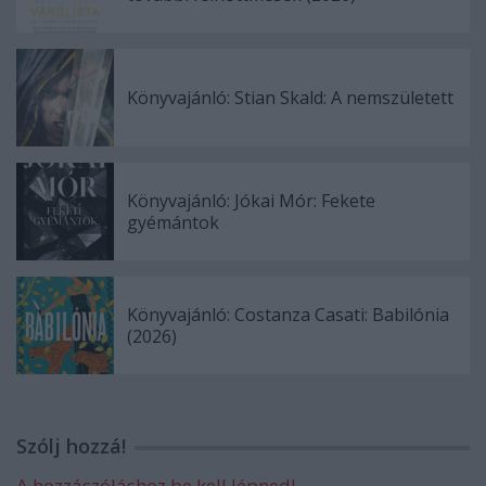
Könyvajánló: Stian Skald: A nemszületett
Könyvajánló: Jókai Mór: Fekete
gyémántok
Könyvajánló: Costanza Casati: Babilónia
(2026)
Szólj hozzá!
A hozzászóláshoz be kell lépned!