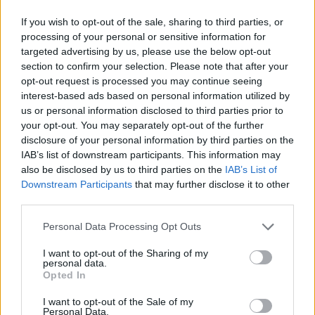
imádom. Egyáltalán nem középszerű mű. Egy
If you wish to opt-out of the sale, sharing to third parties, or
megmagyarázhatatlan külső fenyegetés hatására
processing of your personal or sensitive information for
összezárt embercsapat manipulálhatóságát,
targeted advertising by us, please use the below opt-out
félelmeit, csoportdinamikáját mutatja be iszonyú
section to confirm your selection. Please note that after your
erővel. Az irodalmi alap simán jobb a filmnél, a
opt-out request is processed you may continue seeing
frakciókra szakadó emberek megjelenítése
interest-based ads based on personal information utilized by
egyszerre félelmetes és szatirikus. A regényben a
us or personal information disclosed to third parties prior to
főhős gyávább, kevésbé hős, mint inkább esendő
your opt-out. You may separately opt-out of the further
ember. Az ottani lezárás kevésbé felkavaró, mint a
disclosure of your personal information by third parties on the
mozis, de talán emberibb, és következetesebb. A köd
IAB’s list of downstream participants. This information may
maga, a jelenség megmagyarázása egyik
also be disclosed by us to third parties on the
IAB’s List of
médiumban sem feladata történetnek. Ez nem egy
Downstream Participants
that may further disclose it to other
tudományosan megalapozott sci-fi, ez egy horror,
third parties.
ami az embereket vizsgálja extrém
Please note that this website/app uses one or more Google
Personal Data Processing Opt Outs
stresszhelyzetben.
services and may gather and store information including but
not limited to your visit or usage behaviour. You may click to
I want to opt-out of the Sharing of my
b) Darabont ezzel a filmmel DIREKT meg akarta
personal data.
grant or deny consent to Google and its third-party tags to
idézni a klasszikus B-horrorokat. Még anno a
Opted In
use your data for below specified purposes in below Google
megboldogult magyar Fangoria magazinban volt
consent section.
I want to opt-out of the Sale of my
egy interjú a rendező úrral, ahol lenyilatkozta, hogy
Personal Data.