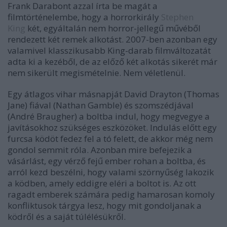
Frank Darabont azzal írta be magát a
filmtörténelembe, hogy a horrorkirály
Stephen
King
két, egyáltalán nem horror-jellegű művéből
rendezett két remek alkotást. 2007-ben azonban egy
valamivel klasszikusabb King-darab filmváltozatát
adta ki a kezéből, de az előző két alkotás sikerét már
nem sikerült megismételnie. Nem véletlenül.
Egy átlagos vihar másnapját David Drayton (Thomas
Jane) fiával (Nathan Gamble) és szomszédjával
(André Braugher) a boltba indul, hogy megvegye a
javításokhoz szükséges eszközöket. Indulás előtt egy
furcsa ködöt fedez fel a tó felett, de akkor még nem
gondol semmit róla. Azonban mire befejezik a
vásárlást, egy vérző fejű ember rohan a boltba, és
arról kezd beszélni, hogy valami szörnyűség lakozik
a ködben, amely eddigre eléri a boltot is. Az ott
ragadt emberek számára pedig hamarosan komoly
konfliktusok tárgya lesz, hogy mit gondoljanak a
ködről és a saját túlélésükről.