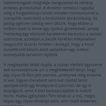
hátborzongató világvége-hangulattal és néhány
érdekes gondolattal. A direktor remekül ragadja
meg a forgatókönyv szinte minden momentumát a
szereplők reakciótól a fordulatok ábrázolásáig. Az
pedig egészen sokáig nem látszik, hogy ebben a
műben több is lenne egy tipikus gorefestnél, amely
mellesleg egy eltúlzott karakteren keresztül a vallást
ostorozná, azonban a (nézők körében kifejezetten
megosztó) lezárás hirtelen rávilágít, hogy a kissé
összefércelt felszín alatt valójában egy sokkal
komolyabb tartalom rejtőzik.
A meglepetés tehát dupla: a csavar mellett egyszerre
kell konstatálnunk azt a meghökkentő tényt, hogy
egy olyan B-film jött szembe, amelynek még értelme
is van. Ugyan Darabont sem tud csodát tenni
aprópénzből egy középszerű sztorival, de így is
lenyűgöző, amit A köd koncepciójából ki tudott
hozni. Hiába igénytelen film tehát ez a mű, mégis
képes egy olyan élményt adni, ami miatt érdemes