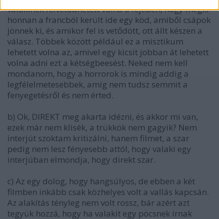
valakinek felvetődhetett volna a fejében, hogy mégis
honnan a francból került ide egy köd, amiből csápok
jönnek ki, és amikor fel is vetődött, ott állt készen a
válasz. Többek között például ez a misztikum
lehetett volna az, amivel egy kicsit jobban át lehetett
volna adni ezt a kétségbeesést. Neked nem kell
mondanom, hogy a horrorok is mindig addig a
legfélelmetesebbek, amíg nem tudsz semmit a
fenyegetésről és nem érted.
b) Ok, DIREKT meg akarta idézni, és akkor mi van,
ezek már nem klisék, a trükkök nem gagyik? Nem
interjút szoktam kritizálni, hanem filmet, a szar
pedig nem lesz fényesebb attól, hogy valaki egy
interjúban elmondja, hogy direkt szar.
c) Az egy dolog, hogy hangsúlyos, de ebben a két
filmben inkább csak közhelyes volt a vallás kapcsán.
Az alakítás tényleg nem volt rossz, bár azért azt
tegyük hozzá, hogy ha valakit egy pöcsnek írnak