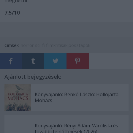
megnézni.
7,5/10
Címkék:
horror
sci-fi
filmkritikák
posztapok
Ajánlott bejegyzések:
Könyvajánló: Benkő László: Hollójárta
Mohács
Könyvajánló: Rényi Ádám: Várólista és
további felnőttmesék (2026)