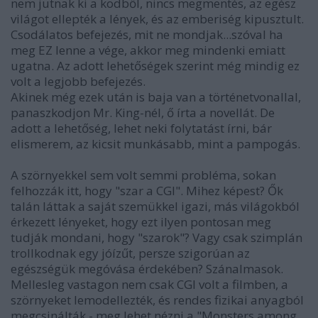
nem jutnak ki a ködből, nincs megmentés, az egész
világot ellepték a lények, és az emberiség kipusztult.
Csodálatos befejezés, mit ne mondjak...szóval ha
meg EZ lenne a vége, akkor meg mindenki emiatt
ugatna. Az adott lehetőségek szerint még mindig ez
volt a legjobb befejezés.
Akinek még ezek után is baja van a történetvonallal,
panaszkodjon Mr. King-nél, ő írta a novellát. De
adott a lehetőség, lehet neki folytatást írni, bár
elismerem, az kicsit munkásabb, mint a pampogás.
A szörnyekkel sem volt semmi probléma, sokan
felhozzák itt, hogy "szar a CGI". Mihez képest? Ők
talán láttak a saját szemükkel igazi, más világokból
érkezett lényeket, hogy ezt ilyen pontosan meg
tudják mondani, hogy "szarok"? Vagy csak szimplán
trollkodnak egy jóízűt, persze szigorúan az
egészségük megóvása érdekében? Szánalmasok.
Mellesleg vastagon nem csak CGI volt a filmben, a
szörnyeket lemodellezték, és rendes fizikai anyagból
megcsinálták - meg lehet nézni a "Monsters among