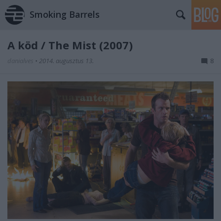
Smoking Barrels
A köd / The Mist (2007)
danialves
•
2014. augusztus 13.
8